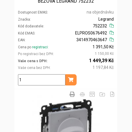
BÉŽOVÁ LEGRAND 752232
na objednávku
Dostupnost EMAS
Legrand
Značka
752232
Kód dodavatele
ELPROS0676492
Kód EMAS
3414970463647
EAN
1 391,50 Kč
Cena po
registraci
1 150,00 Kč
Po registraci bez DPH
1 449,39 Kč
Vaše cena s DPH
1 197,84 Kč
Vaše cena bez DPH
ks
Přidat do košíku