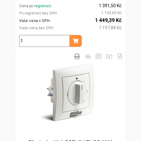
1 391,50 Kč
Cena po
registraci
1 150,00 Kč
Po registraci bez DPH
1 449,39 Kč
Vaše cena s DPH
1 197,84 Kč
Vaše cena bez DPH
ks
Přidat do košíku