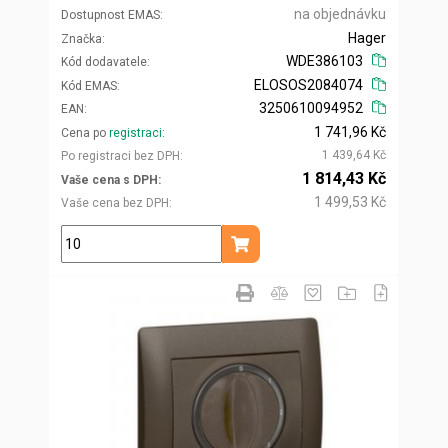
na objednávku
Dostupnost EMAS
Hager
Značka
WDE386103
Kód dodavatele
ELOSOS2084074
Kód EMAS
3250610094952
EAN
1 741,96 Kč
Cena po
registraci
1 439,64 Kč
Po registraci bez DPH
1 814,43 Kč
Vaše cena s DPH
1 499,53 Kč
Vaše cena bez DPH
ks
Přidat do košíku