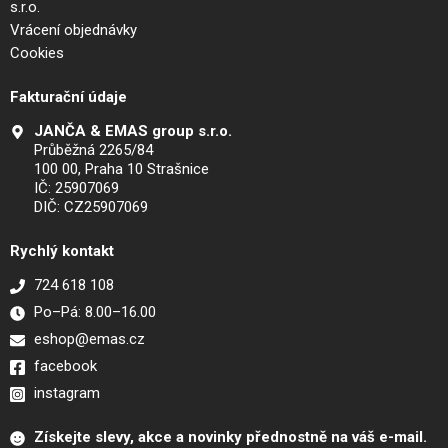
s.r.o.
Vrácení objednávky
Cookies
Fakturační údaje
JANČA & EMAS group s.r.o.
Průběžná 2265/84
100 00, Praha 10 Strašnice
IČ: 25907069
DIČ: CZ25907069
Rychlý kontakt
724 618 108
Po–Pá: 8.00–16.00
eshop@emas.cz
facebook
instagram
Získejte slevy, akce a novinky přednostně na váš e-mail.