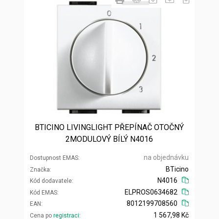
BTICINO LIVINGLIGHT PŘEPÍNAČ OTOČNÝ
2MODULOVÝ BÍLÝ N4016
na objednávku
Dostupnost EMAS
BTicino
Značka
N4016
Kód dodavatele
ELPROS0634682
Kód EMAS
8012199708560
EAN
1 567,98 Kč
Cena po
registraci