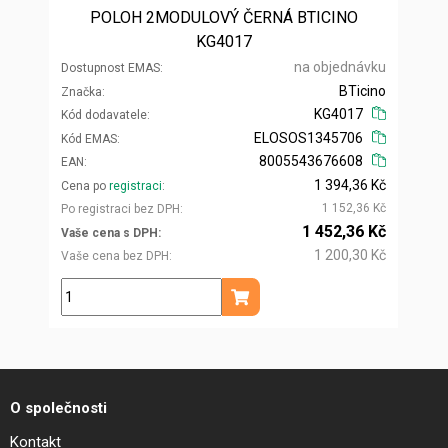
POLOH 2MODULOVÝ ČERNÁ BTICINO
KG4017
na objednávku
Dostupnost EMAS
BTicino
Značka
KG4017
Kód dodavatele
ELOSOS1345706
Kód EMAS
8005543676608
EAN
1 394,36 Kč
Cena po
registraci
1 152,36 Kč
Po registraci bez DPH
1 452,36 Kč
Vaše cena s DPH
1 200,30 Kč
Vaše cena bez DPH
ks
Přidat do košíku
O společnosti
Kontakt