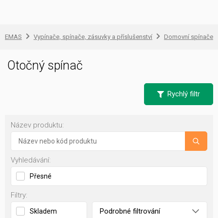
EMAS
Vypínače, spínače, zásuvky a příslušenství
Domovní spínače a
Otočný spínač
Rychlý filtr
Název produktu:
Vyhledávání:
Přesné
Filtry:
Podrobné filtrování
Skladem