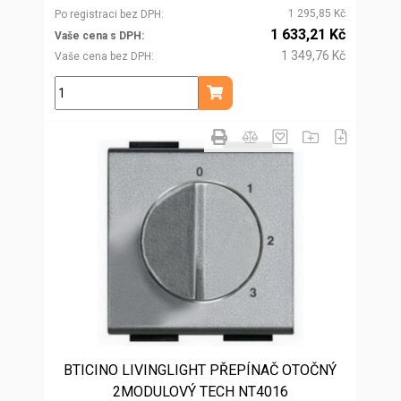
1 295,85 Kč
Po registraci bez DPH
1 633,21 Kč
Vaše cena s DPH
1 349,76 Kč
Vaše cena bez DPH
ks
Přidat do košíku
BTICINO LIVINGLIGHT PŘEPÍNAČ OTOČNÝ
2MODULOVÝ TECH NT4016