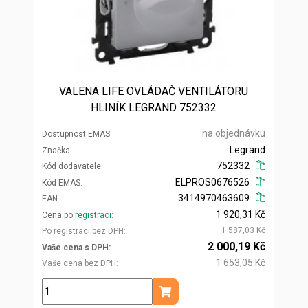
VALENA LIFE OVLÁDAČ VENTILÁTORU
HLINÍK LEGRAND 752332
na objednávku
Dostupnost EMAS
Legrand
Značka
752332
Kód dodavatele
ELPROS0676526
Kód EMAS
3414970463609
EAN
1 920,31 Kč
Cena po
registraci
1 587,03 Kč
Po registraci bez DPH
2 000,19 Kč
Vaše cena s DPH
1 653,05 Kč
Vaše cena bez DPH
ks
Přidat do košíku