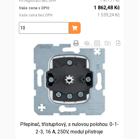
1 477,77 Kč
Po registraci bez DPH
1 862,48 Kč
Vaše cena s DPH
1 539,24 Kč
Vaše cena bez DPH
ks
Přidat do košíku
Přepínač, třístupňový, s nulovou polohou: 0-1-
2-3, 16 A, 250V, modul přístroje