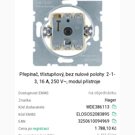
Přepínač, třístupňový, bez nulové polohy: 2-1-
3, 16 A, 250 V~, modul přístroje
na objednávku
Dostupnost EMAS
Hager
Značka
WDE386113
Kód dodavatele
ELOSOS2083895
Kód EMAS
3250610094969
EAN
1 788,10 Kč
Cena po
registraci