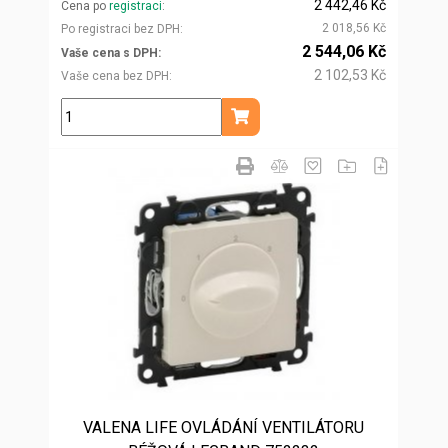
2 442,46 Kč
Cena po
registraci
2 018,56 Kč
Po registraci bez DPH
2 544,06 Kč
Vaše cena s DPH
2 102,53 Kč
Vaše cena bez DPH
ks
Přidat do košíku
VALENA LIFE OVLÁDÁNÍ VENTILÁTORU