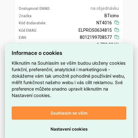
na objednávku
Dostupnost EMAS
BTicino
Značka
NT4016
Kód dodavatele
ELPROS0634815
Kód EMAS
8012199708577
EAN
1 723,03 Kč
Cena po
registraci
Informace o cookies
1 423,99 Kč
Po registraci bez DPH
1 794,71 Kč
Vaše cena s DPH
Kliknutím na Souhlasím se vším budou uloženy cookies
1 483,23 Kč
Vaše cena bez DPH
funkční, preferenční, analytické i marketingové -
dokážeme vám tak umožnit pohodlné používání webu,
ks
Přidat do košíku
měřit funkčnost našeho webu i vás cílit reklamou. Své
preference můžete snadno upravit kliknutím na
Nastavení cookies.
Souhlasím se vším
Nastavení cookies