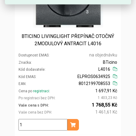
BTICINO LIVINGLIGHT PŘEPÍNAČ OTOČNÝ
2MODULOVÝ ANTRACIT L4016
na objednávku
Dostupnost EMAS
BTicino
Značka
L4016
Kód dodavatele
ELPROS0634925
Kód EMAS
8012199708553
EAN
1 697,91 Kč
Cena po
registraci
1 403,23 Kč
Po registraci bez DPH
1 768,55 Kč
Vaše cena s DPH
1 461,61 Kč
Vaše cena bez DPH
ks
Přidat do košíku