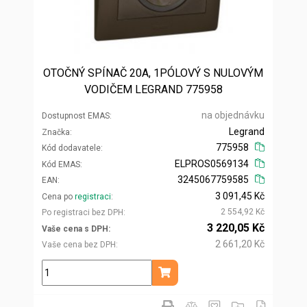
OTOČNÝ SPÍNAČ 20A, 1PÓLOVÝ S NULOVÝM
VODIČEM LEGRAND 775958
na objednávku
Dostupnost EMAS
Legrand
Značka
775958
Kód dodavatele
ELPROS0569134
Kód EMAS
3245067759585
EAN
3 091,45 Kč
Cena po
registraci
2 554,92 Kč
Po registraci bez DPH
3 220,05 Kč
Vaše cena s DPH
2 661,20 Kč
Vaše cena bez DPH
ks
Přidat do košíku