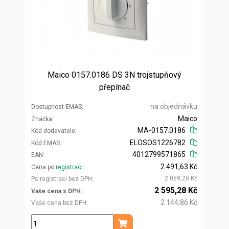
Maico 0157.0186 DS 3N trojstupňový
přepínač
na objednávku
Dostupnost EMAS
Maico
Značka
MA-0157.0186
Kód dodavatele
ELOSOS1226782
Kód EMAS
4012799571865
EAN
2 491,63 Kč
Cena po
registraci
2 059,20 Kč
Po registraci bez DPH
2 595,28 Kč
Vaše cena s DPH
2 144,86 Kč
Vaše cena bez DPH
ks
Přidat do košíku