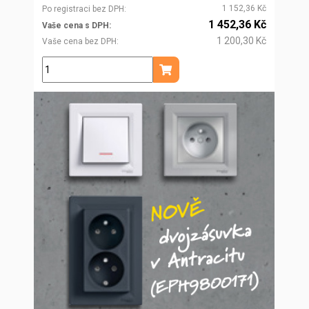
1 152,36 Kč
Po registraci bez DPH
1 452,36 Kč
Vaše cena s DPH
1 200,30 Kč
Vaše cena bez DPH
ks
Přidat do košíku