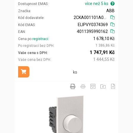
více než 5 ks
Dostupnost EMAS
ABB
Značka
2CKA001101A0918
Kód dodavatele
ELIPVY0374369
Kód EMAS
4011395990162
EAN
1 678,10 Kč
Cena po
registraci
1 386,86 Kč
Po registraci bez DPH
1 747,91 Kč
Vaše cena s DPH
1 444,55 Kč
Vaše cena bez DPH
ks
Přidat do košíku