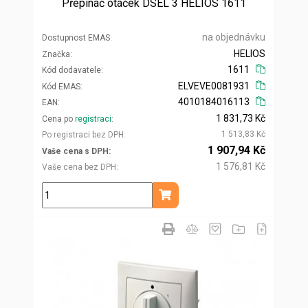
Přepínač otáček DSEL 3 HELIOS 1611
na objednávku
Dostupnost EMAS
HELIOS
Značka
1611
Kód dodavatele
ELVEVE0081931
Kód EMAS
4010184016113
EAN
1 831,73 Kč
Cena po
registraci
1 513,83 Kč
Po registraci bez DPH
1 907,94 Kč
Vaše cena s DPH
1 576,81 Kč
Vaše cena bez DPH
ks
Přidat do košíku