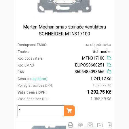
Merten Mechanismus spínače ventilátoru
SCHNEIDER MTN317100
na objednávku
Dostupnost EMAS
Schneider
Značka
MTN317100
Kód dodavatele
ELIPOS0660251
Kód EMAS
3606485093666
EAN
1 241,12 Kč
Cena po
registraci
1 025,72 Kč
Po registraci bez DPH
1 292,75 Kč
Vaše cena s DPH
1 068,39 Kč
Vaše cena bez DPH
ks
Přidat do košíku