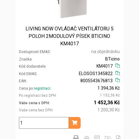
LIVING NOW OVLÁDAČ VENTILÁTORU 5
POLOH 2MODULOVÝ PÍSEK BTICINO
KM4017
na objednávku
Dostupnost EMAS
BTicino
Značka
KM4017
Kód dodavatele
ELOSOS1345822
Kód EMAS
8005543676813
EAN
1 394,36 Kč
Cena po
registraci
1 152,36 Kč
Po registraci bez DPH
1 452,36 Kč
Vaše cena s DPH
1 200,30 Kč
Vaše cena bez DPH
ks
Přidat do košíku