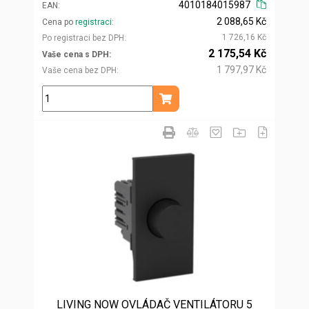
4010184015987
EAN
2 088,65 Kč
Cena po
registraci
1 726,16 Kč
Po registraci bez DPH
2 175,54 Kč
Vaše cena s DPH
1 797,97 Kč
Vaše cena bez DPH
ks
Přidat do košíku
LIVING NOW OVLÁDAČ VENTILÁTORU 5