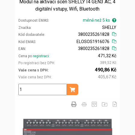
Modul na aktivaci scén SHELLY I4 GEN3 AC, 4
digitální vstupy, Wifi, Bluetooth
méně než 5 ks
Dostupnost EMAS
SHELLY
Značka
3800235261828
Kód dodavatele
ELOSOS1916076
Kód EMAS
3800235261828
EAN
471,32 Kč
Cena po
registraci
389,52 Kč
Po registraci bez DPH
490,86 Kč
Vaše cena s DPH
405,67 Kč
Vaše cena bez DPH
ks
Přidat do košíku