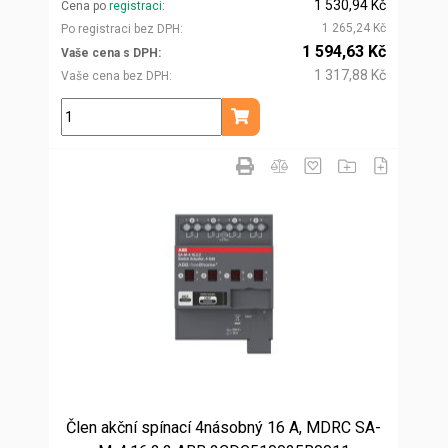
1 530,94 Kč
Cena po
registraci
1 265,24 Kč
Po registraci bez DPH
1 594,63 Kč
Vaše cena s DPH
1 317,88 Kč
Vaše cena bez DPH
ks
Přidat do košíku
Člen akční spínací 4násobný 16 A, MDRC SA-