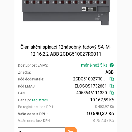
Člen akční spínací 12násobný, řadový SA-M-
12.16.2.2 ABB 2CDG510027R0011
méně než 5 ks
Dostupnost EMAS
ABB
Značka
2CDG510027R0011
Kód dodavatele
ELOSOS1732681
Kód EMAS
4053546111330
EAN
10 167,59 Kč
Cena po
registraci
8 402,97 Kč
Po registraci bez DPH
10 590,37 Kč
Vaše cena s DPH
8 752,37 Kč
Vaše cena bez DPH