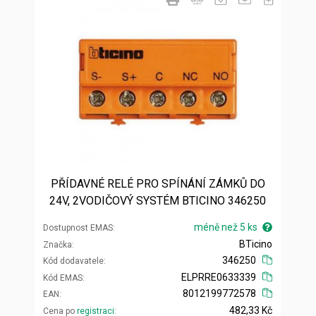
PŘÍDAVNÉ RELÉ PRO SPÍNÁNÍ ZÁMKŮ DO
24V, 2VODIČOVÝ SYSTÉM BTICINO 346250
méně než 5 ks
Dostupnost EMAS
BTicino
Značka
346250
Kód dodavatele
ELPRRE0633339
Kód EMAS
8012199772578
EAN
482,33 Kč
Cena po
registraci