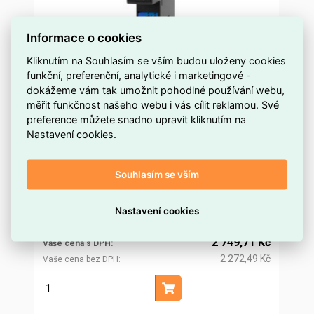
Informace o cookies
Kliknutím na Souhlasím se vším budou uloženy cookies
funkční, preferenční, analytické i marketingové -
Spínací modul na DIN lištu SHELLY PRO 2PM
dokážeme vám tak umožnit pohodlné používání webu,
s měřením spotřeby, LAN,WiFi,Bluetooth
měřit funkčnost našeho webu i vás cílit reklamou. Své
preference můžete snadno upravit kliknutím na
méně než 5 ks
Dostupnost EMAS
Nastavení cookies.
SHELLY
Značka
3800235268032
Kód dodavatele
Souhlasím se vším
ELOSOS1916002
Kód EMAS
3800235268032
EAN
2 639,95 Kč
Nastavení cookies
Cena po
registraci
2 181,78 Kč
Po registraci bez DPH
2 749,71 Kč
Vaše cena s DPH
2 272,49 Kč
Vaše cena bez DPH
ks
Přidat do košíku