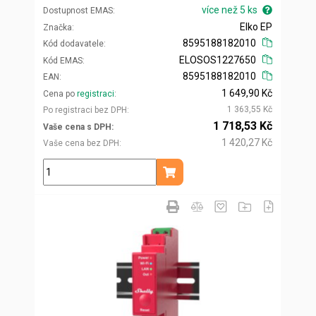
více než 5 ks
Dostupnost EMAS
Elko EP
Značka
8595188182010
Kód dodavatele
ELOSOS1227650
Kód EMAS
8595188182010
EAN
1 649,90 Kč
Cena po
registraci
1 363,55 Kč
Po registraci bez DPH
1 718,53 Kč
Vaše cena s DPH
1 420,27 Kč
Vaše cena bez DPH
ks
Přidat do košíku