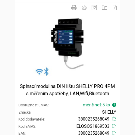
Spínací modul na DIN lištu SHELLY PRO 4PM
s měřením spotřeby, LAN,Wifi,Bluetooth
méně než 5 ks
Dostupnost EMAS
SHELLY
Značka
3800235268049
Kód dodavatele
ELOSOS1869503
Kód EMAS
3800235268049
EAN