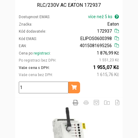
RLC/230V AC EATON 172937
více než 5 ks
Dostupnost EMAS
Eaton
Značka
172937
Kód dodavatele
ELIPOS0600398
Kód EMAS
4015081695256
EAN
1 876,99 Kč
Cena po
registraci
1 551,23 Kč
Po registraci bez DPH
1 955,07 Kč
Vaše cena s DPH
1 615,76 Kč
Vaše cena bez DPH
ks
Přidat do košíku