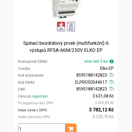
Spínací bezdrátový prvek (multifunkční)-6
výstupů RFSA-66M/230V ELKO EP
více než 5 ks
Dostupnost EMAS
Elko EP
Značka
8595188142823
Kód dodavatele
ELPROS0544617
Kód EMAS
8595188142823
EAN
3 631,08 Kč
Cena po
registraci
3 000,89 Kč
Po registraci bez DPH
3 782,12 Kč
Vaše cena s DPH
3 125,72 Kč
Vaše cena bez DPH
ks
Přidat do košíku