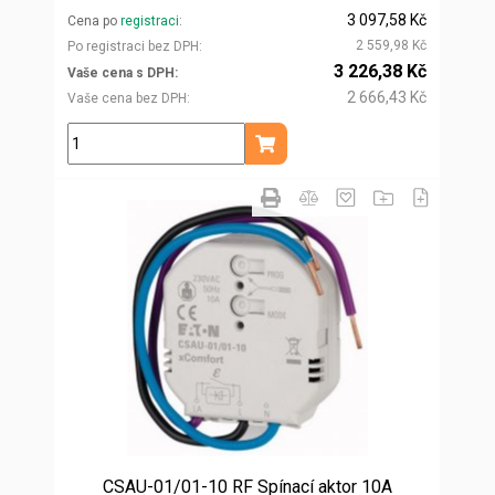
3 097,58 Kč
Cena po
registraci
2 559,98 Kč
Po registraci bez DPH
3 226,38 Kč
Vaše cena s DPH
2 666,43 Kč
Vaše cena bez DPH
ks
Přidat do košíku
CSAU-01/01-10 RF Spínací aktor 10A