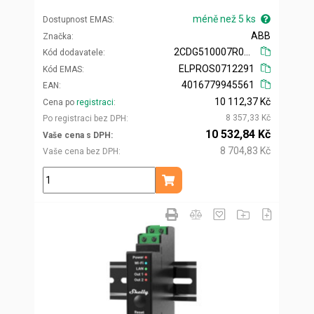
méně než 5 ks
Dostupnost EMAS
ABB
Značka
2CDG510007R0011
Kód dodavatele
ELPROS0712291
Kód EMAS
4016779945561
EAN
10 112,37 Kč
Cena po
registraci
8 357,33 Kč
Po registraci bez DPH
10 532,84 Kč
Vaše cena s DPH
8 704,83 Kč
Vaše cena bez DPH
ks
Přidat do košíku