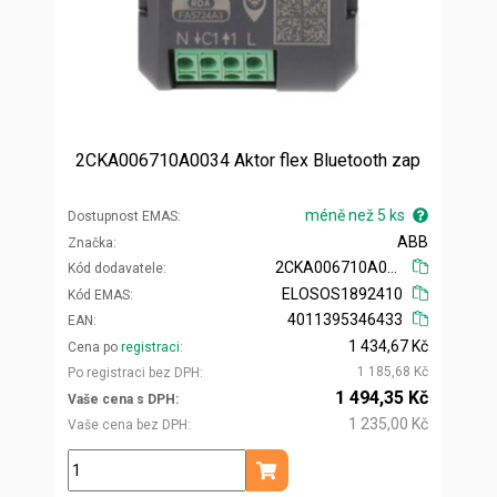
2CKA006710A0034 Aktor flex Bluetooth zap
méně než 5 ks
Dostupnost EMAS
ABB
Značka
2CKA006710A0034
Kód dodavatele
ELOSOS1892410
Kód EMAS
4011395346433
EAN
1 434,67 Kč
Cena po
registraci
1 185,68 Kč
Po registraci bez DPH
1 494,35 Kč
Vaše cena s DPH
1 235,00 Kč
Vaše cena bez DPH
ks
Přidat do košíku