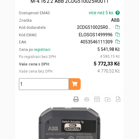
M-4.16.2.2 ABB 2CDG510025R0011
více než 5 ks
Dostupnost EMAS
ABB
Značka
2CDG510025R0011
Kód dodavatele
ELOSOS1499996
Kód EMAS
4053546111309
EAN
5 541,98 Kč
Cena po
registraci
4 580,15 Kč
Po registraci bez DPH
5 772,33 Kč
Vaše cena s DPH
4 770,52 Kč
Vaše cena bez DPH
ks
Přidat do košíku