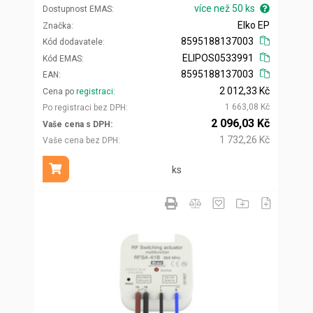
více než 50 ks
Dostupnost EMAS
Elko EP
Značka
8595188137003
Kód dodavatele
ELIPOS0533991
Kód EMAS
8595188137003
EAN
2 012,33 Kč
Cena po
registraci
1 663,08 Kč
Po registraci bez DPH
2 096,03 Kč
Vaše cena s DPH
1 732,26 Kč
Vaše cena bez DPH
ks
Přidat do košíku