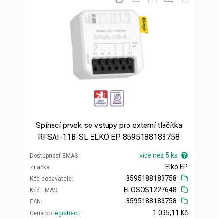
Spínací prvek se vstupy pro externí tlačítka
RFSAI-11B-SL ELKO EP 8595188183758
více než 5 ks
Dostupnost EMAS
Elko EP
Značka
8595188183758
Kód dodavatele
ELOSOS1227648
Kód EMAS
8595188183758
EAN
1 095,11 Kč
Cena po
registraci