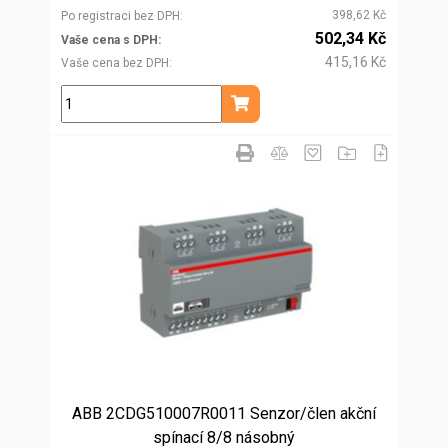
398,62 Kč
Po registraci bez DPH
502,34 Kč
Vaše cena s DPH
415,16 Kč
Vaše cena bez DPH
ks
Přidat do košíku
ABB 2CDG510007R0011 Senzor/člen akční
spínací 8/8 násobný