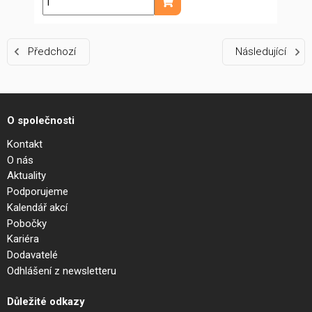
ks
Přidat do košíku
Předchozí
Následující
O společnosti
Kontakt
O nás
Aktuality
Podporujeme
Kalendář akcí
Pobočky
Kariéra
Dodavatelé
Odhlášení z newsletteru
Důležité odkazy