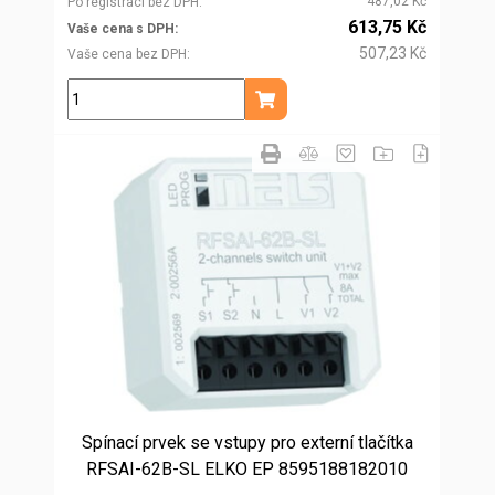
487,02 Kč
Po registraci bez DPH
613,75 Kč
Vaše cena s DPH
507,23 Kč
Vaše cena bez DPH
ks
Přidat do košíku
Spínací prvek se vstupy pro externí tlačítka
RFSAI-62B-SL ELKO EP 8595188182010