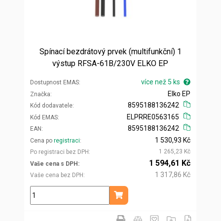
Spínací bezdrátový prvek (multifunkční) 1
výstup RFSA-61B/230V ELKO EP
více než 5 ks
Dostupnost EMAS
Elko EP
Značka
8595188136242
Kód dodavatele
ELPRRE0563165
Kód EMAS
8595188136242
EAN
1 530,93 Kč
Cena po
registraci
1 265,23 Kč
Po registraci bez DPH
1 594,61 Kč
Vaše cena s DPH
1 317,86 Kč
Vaše cena bez DPH
ks
Přidat do košíku