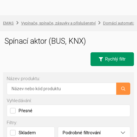
EMAS
Vypínače, spínače, zásuvky a příslušenství
Domácí automatiz
Spínací aktor (BUS, KNX)
Rychlý filtr
Název produktu:
Vyhledávání:
Přesné
Filtry:
Podrobné filtrování
Skladem