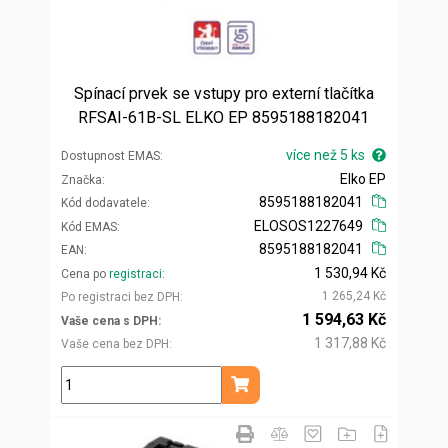
Spínací prvek se vstupy pro externí tlačítka
RFSAI-61B-SL ELKO EP 8595188182041
více než 5 ks
Dostupnost EMAS
Elko EP
Značka
8595188182041
Kód dodavatele
ELOSOS1227649
Kód EMAS
8595188182041
EAN
1 530,94 Kč
Cena po
registraci
1 265,24 Kč
Po registraci bez DPH
1 594,63 Kč
Vaše cena s DPH
1 317,88 Kč
Vaše cena bez DPH
ks
Přidat do košíku