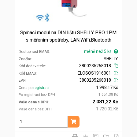
Spínací modul na DIN lištu SHELLY PRO 1PM
s měřením spotřeby, LAN,WiFi,Bluetooth
méně než 5 ks
Dostupnost EMAS
SHELLY
Značka
3800235268018
Kód dodavatele
ELOSOS1916001
Kód EMAS
3800235268018
EAN
1 998,17 Kč
Cena po
registraci
1 651,38 Kč
Po registraci bez DPH
2 081,22 Kč
Vaše cena s DPH
1 720,02 Kč
Vaše cena bez DPH
ks
Přidat do košíku