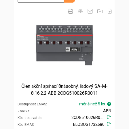
Člen akční spínací 8násobný, řadový SA-M-
8.16.2.2 ABB 2CDG510026R0011
méně než 5 ks
Dostupnost EMAS
ABB
Značka
2CDG510026R0011
Kód dodavatele
ELOSOS1732680
Kód EMAS