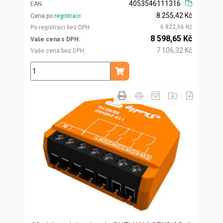
4053546111316
EAN
8 255,42 Kč
Cena po
registraci
6 822,66 Kč
Po registraci bez DPH
8 598,65 Kč
Vaše cena s DPH
7 106,32 Kč
Vaše cena bez DPH
ks
Přidat do košíku