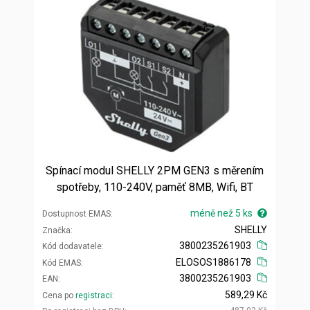
Spínací modul SHELLY 2PM GEN3 s měrením
spotřeby, 110-240V, paměť 8MB, Wifi, BT
méně než 5 ks
Dostupnost EMAS
SHELLY
Značka
3800235261903
Kód dodavatele
ELOSOS1886178
Kód EMAS
3800235261903
EAN
589,29 Kč
Cena po
registraci