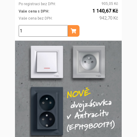
905,05 Kč
Po registraci bez DPH
1 140,67 Kč
Vaše cena s DPH
942,70 Kč
Vaše cena bez DPH
ks
Přidat do košíku