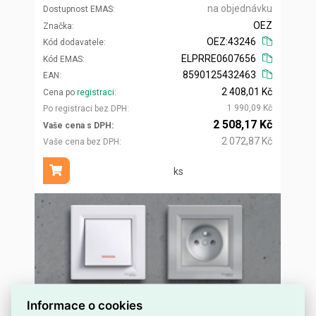
na objednávku
Dostupnost EMAS
OEZ
Značka
OEZ:43246
Kód dodavatele
ELPRRE0607656
Kód EMAS
8590125432463
EAN
2 408,01 Kč
Cena po
registraci
1 990,09 Kč
Po registraci bez DPH
2 508,17 Kč
Vaše cena s DPH
2 072,87 Kč
Vaše cena bez DPH
ks
Přidat do košíku
Informace o cookies