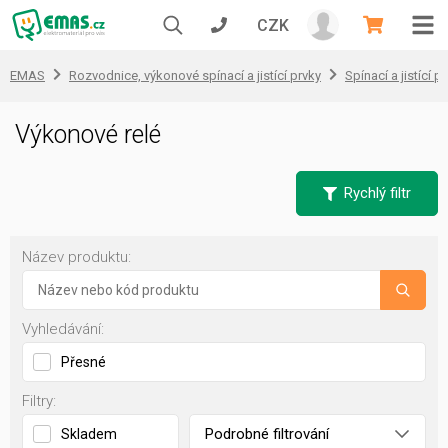
CZK
EMAS
Rozvodnice, výkonové spínací a jistící prvky
Spínací a jistící př
Výkonové relé
Rychlý filtr
Název produktu:
Vyhledávání:
Přesné
Filtry:
Podrobné filtrování
Skladem