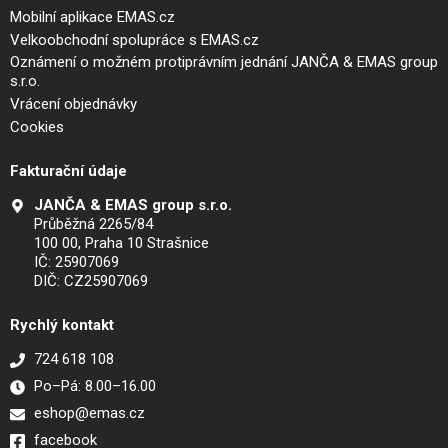
Mobilní aplikace EMAS.cz
Velkoobchodní spolupráce s EMAS.cz
Oznámení o možném protiprávním jednání JANČA & EMAS group
s.r.o.
Vrácení objednávky
Cookies
Fakturační údaje
JANČA & EMAS group s.r.o.
Průběžná 2265/84
100 00, Praha 10 Strašnice
IČ: 25907069
DIČ: CZ25907069
Rychlý kontakt
724 618 108
Po–Pá: 8.00–16.00
eshop@emas.cz
facebook