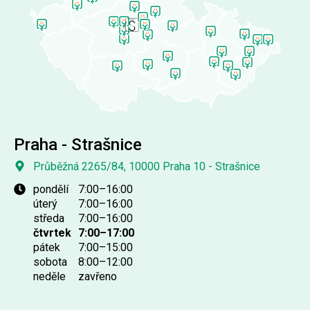
Praha - Strašnice
Průběžná 2265/84, 10000 Praha 10 - Strašnice
po
ndělí
7:00–16:00
út
erý
7:00–16:00
st
ředa
7:00–16:00
čt
vrtek
7:00–17:00
pá
tek
7:00–15:00
so
bota
8:00–12:00
ne
děle
zavřeno