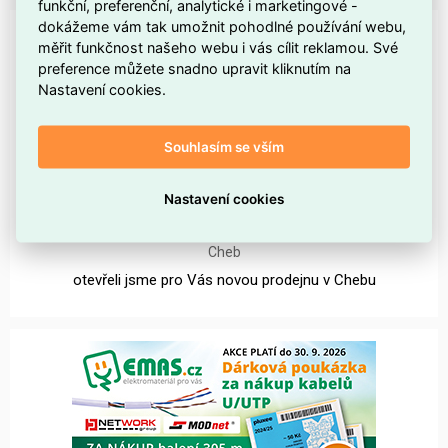
funkční, preferenční, analytické i marketingové -
dokážeme vám tak umožnit pohodlné používání webu,
měřit funkčnost našeho webu i vás cílit reklamou. Své
preference můžete snadno upravit kliknutím na
Nastavení cookies.
Souhlasím se vším
Nastavení cookies
NOVÁ PRODEJNA CHEB
1. 4. 2025
Cheb
otevřeli jsme pro Vás novou prodejnu v Chebu