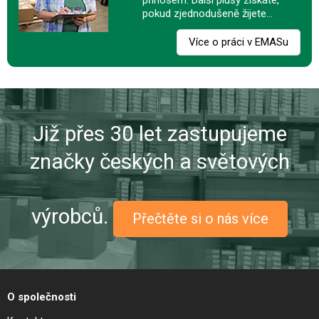
přínosem. Další plusy získáte,
pokud zjednodušeně žijete…
Více o práci v EMASu
Již přes 30 let zastupujeme
značky českých a světových
výrobců.
Přečtěte si o nás více
O společnosti