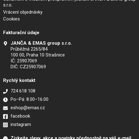
s.r.o.
Vrácení objednávky
Cookies
Fakturační údaje
JANČA & EMAS group s.r.o.
Průběžná 2265/84
100 00, Praha 10 Strašnice
IČ: 25907069
DIČ: CZ25907069
Rychlý kontakt
724 618 108
Po–Pá: 8.00–16.00
eshop@emas.cz
facebook
instagram
Získejte slevy, akce a novinky přednostně na váš e-mail.