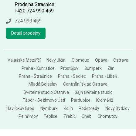
Prodejna Strašnice
+420 724 990 459
724 990 459
Detail prodejny
Valašské Meziříčí
Nový Jičín
Olomouc
Opava
Ostrava
Praha - Kunratice
Prostějov
Šumperk
Zlín
Praha - Strašnice
Praha - Sedlec
Praha - Libeň
Mladá Boleslav
Centrální sklad Ostrava
Světelné studio Ostrava
Šajn světelné studio
Tábor - Sezimovo Ústí
Pardubice
Kroměříž
Havlíčkův Brod
Nymburk
Kolín
Poděbrady
Nový Bydžov
Pelhřimov
Teplice
Třebíč
Cheb
Chomutov