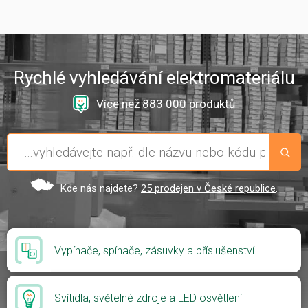
Rychlé vyhledávání elektromateriálu
Více než 883 000 produktů
Kde nás najdete?
25 prodejen v České republice
.
Vypínače, spínače, zásuvky a příslušenství
Svítidla, světelné zdroje a LED osvětlení