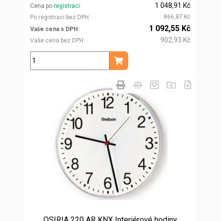
1 048,91 Kč
Cena po
registraci
866,87 Kč
Po registraci bez DPH
1 092,55 Kč
Vaše cena s DPH
902,93 Kč
Vaše cena bez DPH
ks
Přidat do košíku
OSIRIA 220 AR KNX Interiérové hodiny