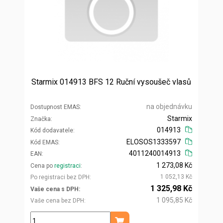
Starmix 014913 BFS 12 Ruční vysoušeč vlasů
na objednávku
Dostupnost EMAS
Starmix
Značka
014913
Kód dodavatele
ELOSOS1333597
Kód EMAS
4011240014913
EAN
1 273,08 Kč
Cena po
registraci
1 052,13 Kč
Po registraci bez DPH
1 325,98 Kč
Vaše cena s DPH
1 095,85 Kč
Vaše cena bez DPH
ks