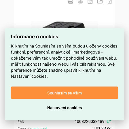
Informace o cookies
Kliknutím na Souhlasím se vším budou uloženy cookies
funkční, preferenční, analytické i marketingové -
dokážeme vám tak umožnit pohodlné používání webu,
měřit funkčnost našeho webu i vás cílit reklamou. Své
preference můžete snadno upravit kliknutím na
Nastavení cookies.
181505000 Zásuvka pro tepelné spotřebiče
Souhlasím se vším
na objednávku
Dostupnost EMAS
Kopp
Značka
Nastavení cookies
181505000
Kód dodavatele
ELIPKL0615536
Kód EMAS
4008220038489
EAN
101,83 Kč
Cena po
registraci