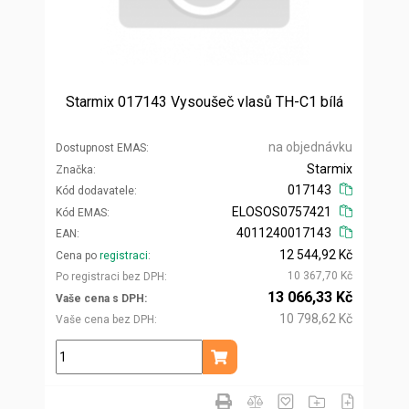
Starmix 017143 Vysoušeč vlasů TH-C1 bílá
na objednávku
Dostupnost EMAS
Starmix
Značka
017143
Kód dodavatele
ELOSOS0757421
Kód EMAS
4011240017143
EAN
12 544,92 Kč
Cena po
registraci
10 367,70 Kč
Po registraci bez DPH
13 066,33 Kč
Vaše cena s DPH
10 798,62 Kč
Vaše cena bez DPH
ks
Přidat do košíku