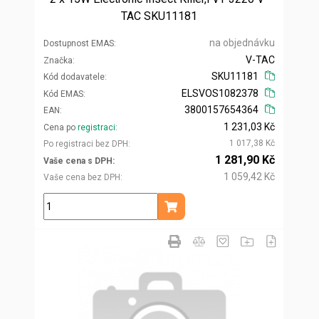
TAC SKU11181
na objednávku
Dostupnost EMAS
V-TAC
Značka
SKU11181
Kód dodavatele
ELSVOS1082378
Kód EMAS
3800157654364
EAN
1 231,03 Kč
Cena po
registraci
1 017,38 Kč
Po registraci bez DPH
1 281,90 Kč
Vaše cena s DPH
1 059,42 Kč
Vaše cena bez DPH
ks
Přidat do košíku