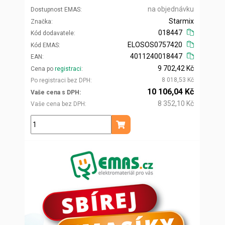
na objednávku
Dostupnost EMAS
Starmix
Značka
018447
Kód dodavatele
ELOSOS0757420
Kód EMAS
4011240018447
EAN
9 702,42 Kč
Cena po
registraci
8 018,53 Kč
Po registraci bez DPH
10 106,04 Kč
Vaše cena s DPH
8 352,10 Kč
Vaše cena bez DPH
ks
Přidat do košíku