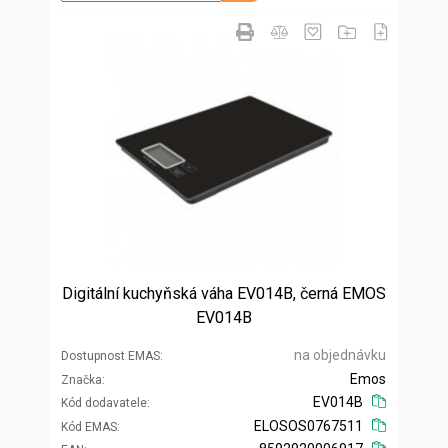
Digitální kuchyňská váha EV014B, černá EMOS
EV014B
na objednávku
Dostupnost EMAS
Emos
Značka
EV014B
Kód dodavatele
ELOSOS0767511
Kód EMAS