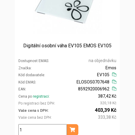
Digitální osobní váha EV105 EMOS EV105
na objednávku
Dostupnost EMAS
Emos
Značka
EV105
Kód dodavatele
ELOSOS0707648
Kód EMAS
8592920006962
EAN
387,42 Kč
Cena po
registraci
320,18 Kč
Po registraci bez DPH
403,39 Kč
Vaše cena s DPH
333,38 Kč
Vaše cena bez DPH
ks
Přidat do košíku