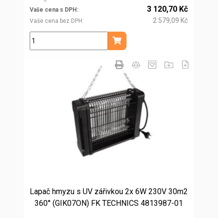
3 120,70 Kč
Vaše cena s DPH
2 579,09 Kč
Vaše cena bez DPH
ks
Přidat do košíku
Lapač hmyzu s UV zářivkou 2x 6W 230V 30m2
360° (GIK07ON) FK TECHNICS 4813987-01