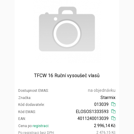
TFCW 16 Ruční vysoušeč vlasů
na objednávku
Dostupnost EMAS
Starmix
Značka
013039
Kód dodavatele
ELOSOS1333593
Kód EMAS
4011240013039
EAN
2 996,14 Kč
Cena po
registraci
2 476,15 Kč
Po registraci bez DPH