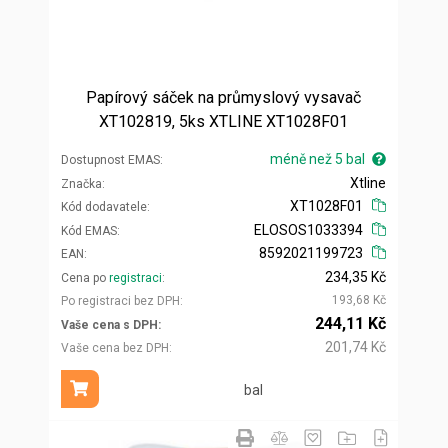
Papírový sáček na průmyslový vysavač
XT102819, 5ks XTLINE XT1028F01
méně než 5 bal
Dostupnost EMAS
Xtline
Značka
XT1028F01
Kód dodavatele
ELOSOS1033394
Kód EMAS
8592021199723
EAN
234,35 Kč
Cena po
registraci
193,68 Kč
Po registraci bez DPH
244,11 Kč
Vaše cena s DPH
201,74 Kč
Vaše cena bez DPH
bal
Přidat do košíku