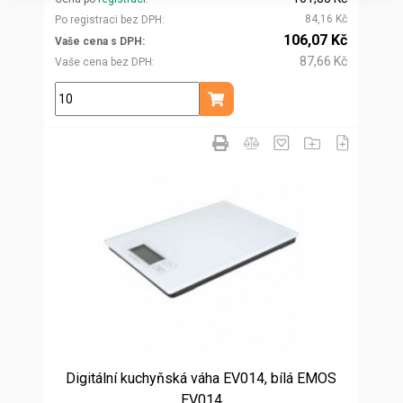
84,16 Kč
Po registraci bez DPH
106,07 Kč
Vaše cena s DPH
87,66 Kč
Vaše cena bez DPH
ks
Přidat do košíku
Digitální kuchyňská váha EV014, bílá EMOS
EV014