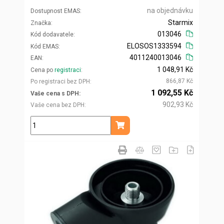
na objednávku
Dostupnost EMAS
Starmix
Značka
013046
Kód dodavatele
ELOSOS1333594
Kód EMAS
4011240013046
EAN
1 048,91 Kč
Cena po
registraci
866,87 Kč
Po registraci bez DPH
1 092,55 Kč
Vaše cena s DPH
902,93 Kč
Vaše cena bez DPH
ks
Přidat do košíku