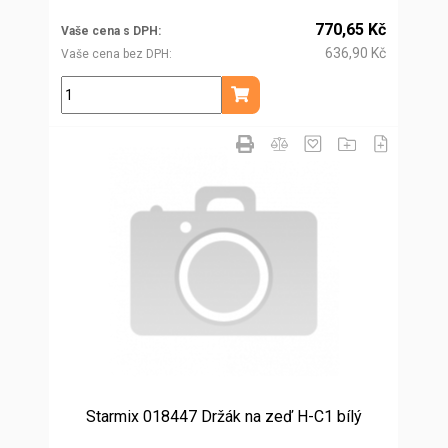
770,65 Kč
Vaše cena s DPH
636,90 Kč
Vaše cena bez DPH
ks
Přidat do košíku
Starmix 018447 Držák na zeď H-C1 bílý