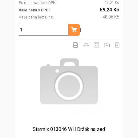
47,01 Kč
Po registraci bez DPH
59,24 Kč
Vaše cena s DPH
48,96 Kč
Vaše cena bez DPH
bal
Přidat do košíku
Starmix 013046 WH Držák na zeď