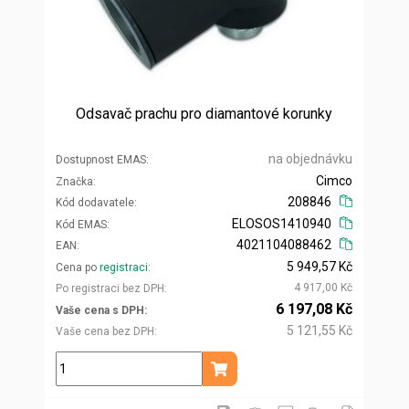
Odsavač prachu pro diamantové korunky
na objednávku
Dostupnost EMAS
Cimco
Značka
208846
Kód dodavatele
ELOSOS1410940
Kód EMAS
4021104088462
EAN
5 949,57 Kč
Cena po
registraci
4 917,00 Kč
Po registraci bez DPH
6 197,08 Kč
Vaše cena s DPH
5 121,55 Kč
Vaše cena bez DPH
ks
Přidat do košíku