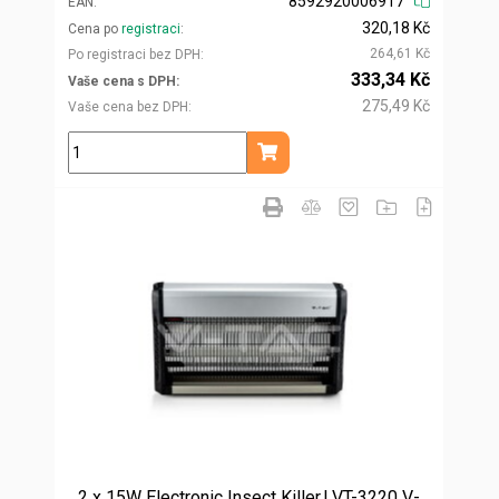
8592920006917
EAN
320,18 Kč
Cena po
registraci
264,61 Kč
Po registraci bez DPH
333,34 Kč
Vaše cena s DPH
275,49 Kč
Vaše cena bez DPH
ks
Přidat do košíku
2 x 15W Electronic Insect Killer,l VT-3220 V-