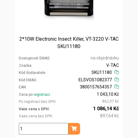
2*10W Electronic Insect Killer, VT-3220 V-TAC
SKU11180
na objednávku
Dostupnost EMAS
V-TAC
Značka
SKU11180
Kód dodavatele
ELSVOS1082377
Kód EMAS
3800157654357
EAN
1 043,10 Kč
Cena po
registraci
862,07 Kč
Po registraci bez DPH
1 086,14 Kč
Vaše cena s DPH
897,64 Kč
Vaše cena bez DPH
ks
Přidat do košíku