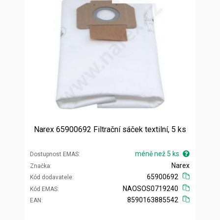
Narex 65900692 Filtrační sáček textilní, 5 ks
méně než 5 ks
Dostupnost EMAS
Narex
Značka
65900692
Kód dodavatele
NAOSOS0719240
Kód EMAS
8590163885542
EAN