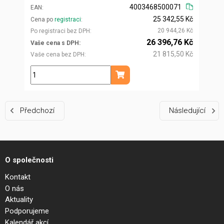
4003468500071
EAN
25 342,55 Kč
Cena po
registraci
20 944,26 Kč
Po registraci bez DPH
26 396,76 Kč
Vaše cena s DPH
21 815,50 Kč
Vaše cena bez DPH
ks
Přidat do košíku
Předchozí
Následující
O společnosti
Kontakt
O nás
Aktuality
Podporujeme
Kalendář akcí