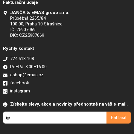
Fakturační údaje
JANČA & EMAS group s.r.o.
Průběžná 2265/84
100 00, Praha 10 Strašnice
IČ: 25907069
DIČ: CZ25907069
Rychlý kontakt
724 618 108
Po–Pá: 8.00–16.00
eshop@emas.cz
facebook
instagram
Získejte slevy, akce a novinky přednostně na váš e-mail.