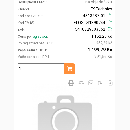
na objednávku
Dostupnost EMAS
FK Technics
Značka
4813987-01
Kód dodavatele
ELOSOS1390744
Kód EMAS
5410329703752
EAN
1 152,27 Kč
Cena po
registraci
952,29 Kč
Po registraci bez DPH
1 199,79 Kč
Vaše cena s DPH
991,56 Kč
Vaše cena bez DPH
ks
Přidat do košíku