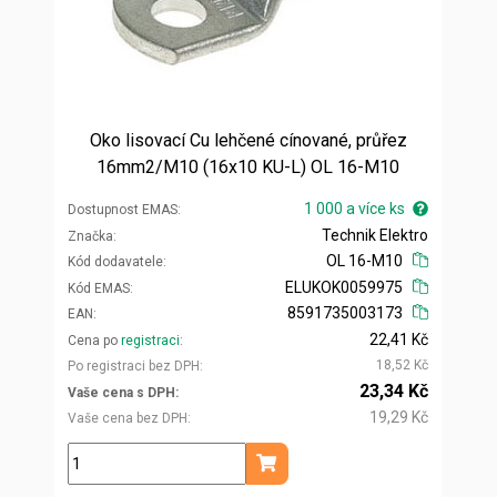
Oko lisovací Cu lehčené cínované, průřez
16mm2/M10 (16x10 KU-L) OL 16-M10
1 000 a více ks
Dostupnost EMAS
Technik Elektro
Značka
OL 16-M10
Kód dodavatele
ELUKOK0059975
Kód EMAS
8591735003173
EAN
22,41 Kč
Cena po
registraci
18,52 Kč
Po registraci bez DPH
23,34 Kč
Vaše cena s DPH
19,29 Kč
Vaše cena bez DPH
ks
Přidat do košíku