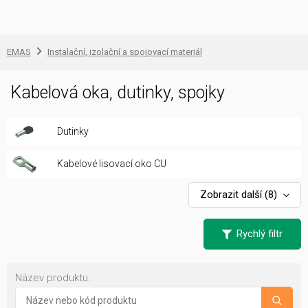
EMAS
Instalační, izolační a spojovací materiál
Kabelová oka, dutinky, spojky
Dutinky
Kabelové lisovací oko CU
Zobrazit další
(8)
Rychlý filtr
Název produktu: