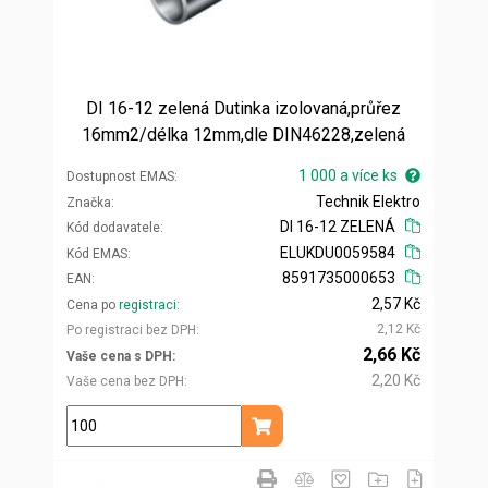
DI 16-12 zelená Dutinka izolovaná,průřez
16mm2/délka 12mm,dle DIN46228,zelená
1 000 a více ks
Dostupnost EMAS
Technik Elektro
Značka
DI 16-12 ZELENÁ
Kód dodavatele
ELUKDU0059584
Kód EMAS
8591735000653
EAN
2,57 Kč
Cena po
registraci
2,12 Kč
Po registraci bez DPH
2,66 Kč
Vaše cena s DPH
2,20 Kč
Vaše cena bez DPH
ks
Přidat do košíku