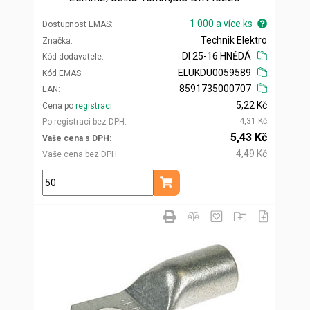
1 000 a více ks
Dostupnost EMAS
Technik Elektro
Značka
DI 25-16 HNĚDÁ
Kód dodavatele
ELUKDU0059589
Kód EMAS
8591735000707
EAN
5,22 Kč
Cena po
registraci
4,31 Kč
Po registraci bez DPH
5,43 Kč
Vaše cena s DPH
4,49 Kč
Vaše cena bez DPH
ks
Přidat do košíku