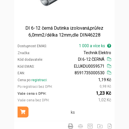
DI 6-12 černá Dutinka izolovaná,průřez
6,0mm2/délka 12mm,dle DIN46228
1 000 a více ks
Dostupnost EMAS
Technik Elektro
Značka
DI 6-12 ČERNÁ
Kód dodavatele
ELUKDU0059571
Kód EMAS
8591735000530
EAN
1,19 Kč
Cena po
registraci
0,98 Kč
Po registraci bez DPH
1,23 Kč
Vaše cena s DPH
1,02 Kč
Vaše cena bez DPH
ks
Přidat do košíku