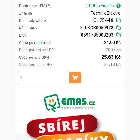
1 000 a více ks
Dostupnost EMAS
Technik Elektro
Značka
OL 25-M 8
Kód dodavatele
ELUKOK0059978
Kód EMAS
8591735003203
EAN
24,60 Kč
Cena po
registraci
20,33 Kč
Po registraci bez DPH
25,63 Kč
Vaše cena s DPH
21,18 Kč
Vaše cena bez DPH
ks
Přidat do košíku