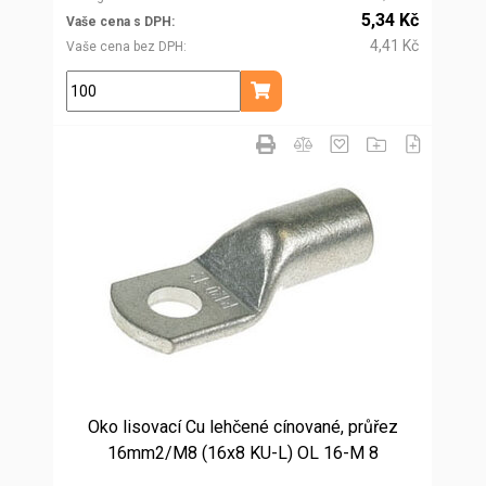
5,34 Kč
Vaše cena s DPH
4,41 Kč
Vaše cena bez DPH
ks
Přidat do košíku
Oko lisovací Cu lehčené cínované, průřez
16mm2/M8 (16x8 KU-L) OL 16-M 8