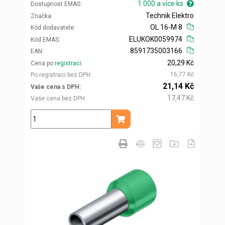
1 000 a více ks
Dostupnost EMAS
Technik Elektro
Značka
OL 16-M 8
Kód dodavatele
ELUKOK0059974
Kód EMAS
8591735003166
EAN
20,29 Kč
Cena po
registraci
16,77 Kč
Po registraci bez DPH
21,14 Kč
Vaše cena s DPH
17,47 Kč
Vaše cena bez DPH
ks
Přidat do košíku