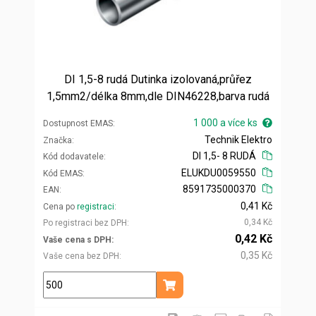
DI 1,5-8 rudá Dutinka izolovaná,průřez
1,5mm2/délka 8mm,dle DIN46228,barva rudá
1 000 a více ks
Dostupnost EMAS
Technik Elektro
Značka
DI 1,5- 8 RUDÁ
Kód dodavatele
ELUKDU0059550
Kód EMAS
8591735000370
EAN
0,41 Kč
Cena po
registraci
0,34 Kč
Po registraci bez DPH
0,42 Kč
Vaše cena s DPH
0,35 Kč
Vaše cena bez DPH
ks
Přidat do košíku