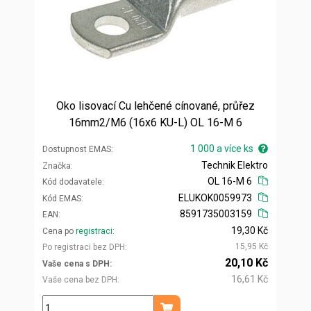
Oko lisovací Cu lehčené cínované, průřez
16mm2/M6 (16x6 KU-L) OL 16-M 6
1 000 a více ks
Dostupnost EMAS
Technik Elektro
Značka
OL 16-M 6
Kód dodavatele
ELUKOK0059973
Kód EMAS
8591735003159
EAN
19,30 Kč
Cena po
registraci
15,95 Kč
Po registraci bez DPH
20,10 Kč
Vaše cena s DPH
16,61 Kč
Vaše cena bez DPH
ks