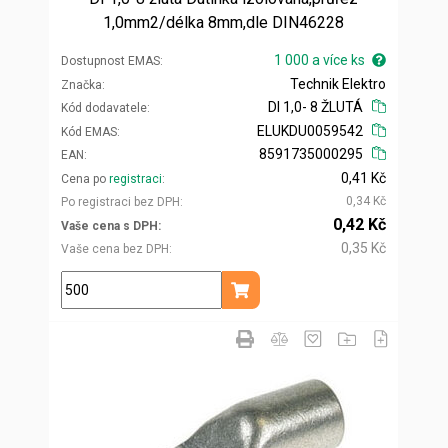
1,0mm2/délka 8mm,dle DIN46228
1 000 a více ks
Dostupnost EMAS
Technik Elektro
Značka
DI 1,0- 8 ŽLUTÁ
Kód dodavatele
ELUKDU0059542
Kód EMAS
8591735000295
EAN
0,41 Kč
Cena po
registraci
0,34 Kč
Po registraci bez DPH
0,42 Kč
Vaše cena s DPH
0,35 Kč
Vaše cena bez DPH
ks
Přidat do košíku