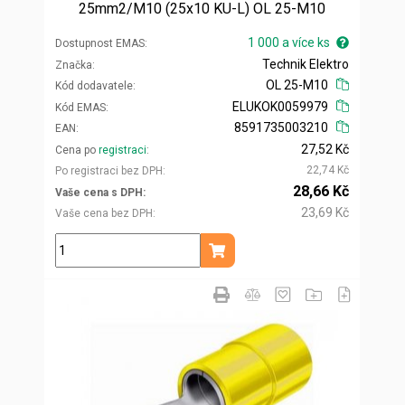
25mm2/M10 (25x10 KU-L) OL 25-M10
1 000 a více ks
Dostupnost EMAS
Technik Elektro
Značka
OL 25-M10
Kód dodavatele
ELUKOK0059979
Kód EMAS
8591735003210
EAN
27,52 Kč
Cena po
registraci
22,74 Kč
Po registraci bez DPH
28,66 Kč
Vaše cena s DPH
23,69 Kč
Vaše cena bez DPH
ks
Přidat do košíku