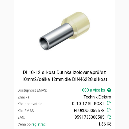
DI 10-12 sl.kost Dutinka izolovaná,průřez
10mm2/délka 12mm,dle DIN46228,sl.kost
1 000 a více ks
Dostupnost EMAS
Technik Elektro
Značka
DI 10-12 SL. KOST
Kód dodavatele
ELUKDU0059578
Kód EMAS
8591735000585
EAN
1,66 Kč
Cena po
registraci