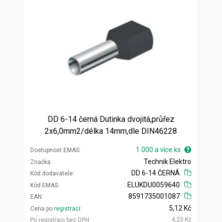
DD 6-14 černá Dutinka dvojitá,průřez
2x6,0mm2/délka 14mm,dle DIN46228
1 000 a více ks
Dostupnost EMAS
Technik Elektro
Značka
DD 6-14 ČERNÁ
Kód dodavatele
ELUKDU0059640
Kód EMAS
8591735001087
EAN
5,12 Kč
Cena po
registraci
4,23 Kč
Po registraci bez DPH