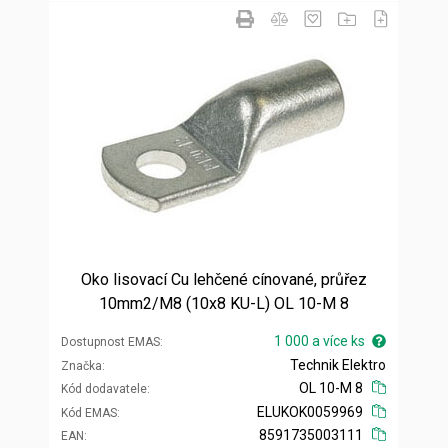
Oko lisovací Cu lehčené cínované, průřez
10mm2/M8 (10x8 KU-L) OL 10-M 8
1 000 a více ks
Dostupnost EMAS
Technik Elektro
Značka
OL 10-M 8
Kód dodavatele
ELUKOK0059969
Kód EMAS
8591735003111
EAN