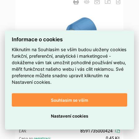
Informace o cookies
Kliknutím na Souhlasím se vším budou uloženy cookies
funkční, preferenční, analytické i marketingové -
dokážeme vám tak umožnit pohodlné používání webu,
měřit funkčnost našeho webu i vás cílit reklamou. Své
preference můžete snadno upravit kliknutím na
Nastavení cookies.
DI 2,5-8 modrá Dutinka izolovaná,průřez
2,5mm2/délka 8mm,dle DIN46228
Souhlasím se vším
1 000 a více ks
Dostupnost EMAS
Technik Elektro
Značka
Nastavení cookies
DI 2,5- 8 MODRÁ
Kód dodavatele
ELUKDU0059557
Kód EMAS
8591735000424
EAN
0,45 Kč
Cena po
registraci