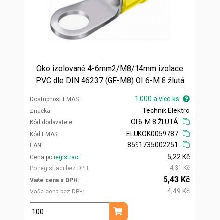
Oko izolované 4-6mm2/M8/14mm izolace
PVC dle DIN 46237 (GF-M8) OI 6-M 8 žlutá
1 000 a více ks
Dostupnost EMAS
Technik Elektro
Značka
OI 6-M 8 ŽLUTÁ
Kód dodavatele
ELUKOK0059787
Kód EMAS
8591735002251
EAN
5,22 Kč
Cena po
registraci
4,31 Kč
Po registraci bez DPH
5,43 Kč
Vaše cena s DPH
4,49 Kč
Vaše cena bez DPH
ks
Přidat do košíku