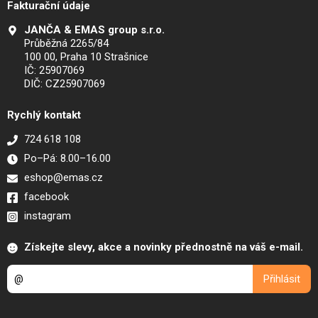
Fakturační údaje
JANČA & EMAS group s.r.o.
Průběžná 2265/84
100 00, Praha 10 Strašnice
IČ: 25907069
DIČ: CZ25907069
Rychlý kontakt
724 618 108
Po–Pá: 8.00–16.00
eshop@emas.cz
facebook
instagram
Získejte slevy, akce a novinky přednostně na váš e-mail.