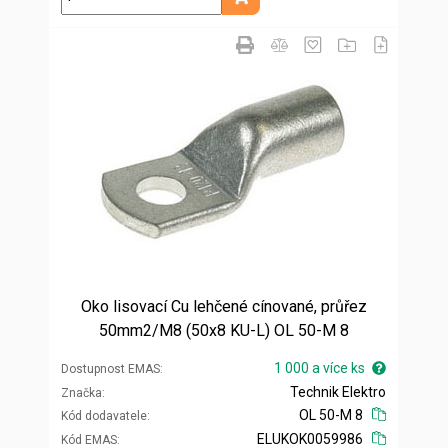
Přidat do košíku
Oko lisovací Cu lehčené cínované, průřez
50mm2/M8 (50x8 KU-L) OL 50-M 8
1 000 a více ks
Dostupnost EMAS
Technik Elektro
Značka
OL 50-M 8
Kód dodavatele
ELUKOK0059986
Kód EMAS