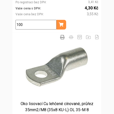
3,41 Kč
Po registraci bez DPH
4,30 Kč
Vaše cena s DPH
3,55 Kč
Vaše cena bez DPH
ks
Přidat do košíku
Oko lisovací Cu lehčené cínované, průřez
35mm2/M8 (35x8 KU-L) OL 35-M 8