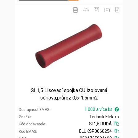
SI 1,5 Lisovací spojka CU izolovaná
sériová,průřez 0,5-1,5mm2
1 000 a více ks
Dostupnost EMAS
Technik Elektro
Značka
SI 1,5 RUDÁ
Kód dodavatele
ELUKSP0060254
Kód EMAS