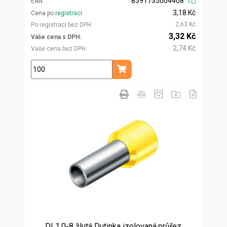
8591735004408
EAN
3,18 Kč
Cena po
registraci
2,63 Kč
Po registraci bez DPH
3,32 Kč
Vaše cena s DPH
2,74 Kč
Vaše cena bez DPH
ks
Přidat do košíku
DI 1,0-8 žlutá Dutinka izolovaná,průřez