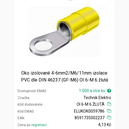
Oko izolované 4-6mm2/M6/11mm izolace
PVC dle DIN 46237 (GF-M6) OI 6-M 6 žlutá
1 000 a více ks
Dostupnost EMAS
Technik Elektro
Značka
OI 6-M 6 ŽLUTÁ
Kód dodavatele
ELUKOK0059786
Kód EMAS
8591735002237
EAN
4,13 Kč
Cena po
registraci