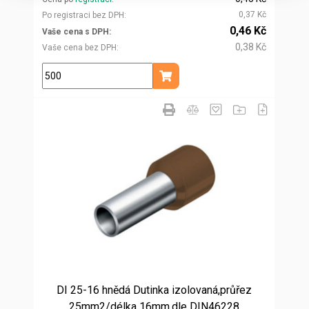
0,37 Kč
Po registraci bez DPH
0,46 Kč
Vaše cena s DPH
0,38 Kč
Vaše cena bez DPH
ks
Přidat do košíku
DI 25-16 hnědá Dutinka izolovaná,průřez
25mm2/délka 16mm,dle DIN46228