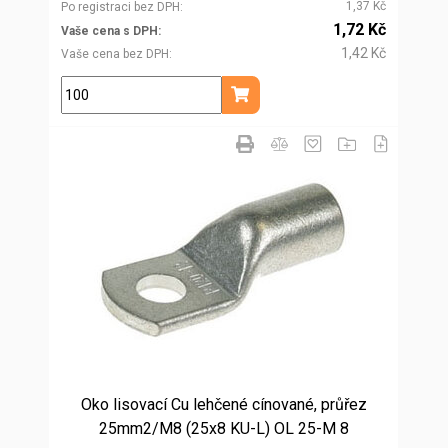
1,37 Kč
Po registraci bez DPH
1,72 Kč
Vaše cena s DPH
1,42 Kč
Vaše cena bez DPH
ks
Přidat do košíku
Oko lisovací Cu lehčené cínované, průřez
25mm2/M8 (25x8 KU-L) OL 25-M 8