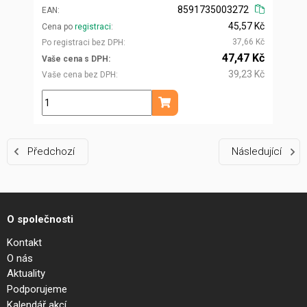
8591735003272
EAN
45,57 Kč
Cena po
registraci
37,66 Kč
Po registraci bez DPH
47,47 Kč
Vaše cena s DPH
39,23 Kč
Vaše cena bez DPH
ks
Přidat do košíku
Předchozí
Následující
O společnosti
Kontakt
O nás
Aktuality
Podporujeme
Kalendář akcí