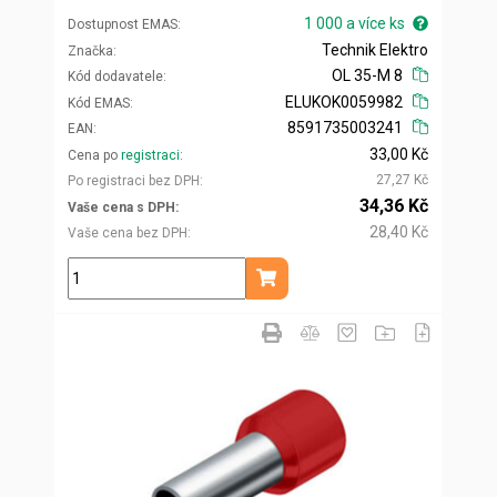
1 000 a více ks
Dostupnost EMAS
Technik Elektro
Značka
OL 35-M 8
Kód dodavatele
ELUKOK0059982
Kód EMAS
8591735003241
EAN
33,00 Kč
Cena po
registraci
27,27 Kč
Po registraci bez DPH
34,36 Kč
Vaše cena s DPH
28,40 Kč
Vaše cena bez DPH
ks
Přidat do košíku