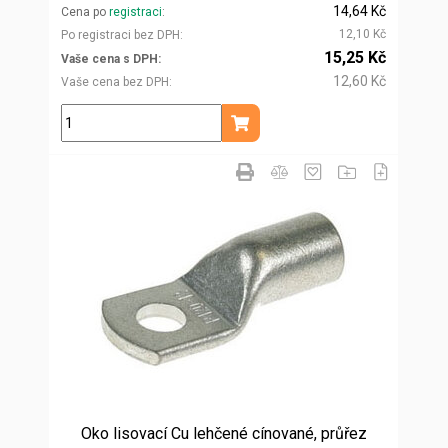
14,64 Kč
Cena po
registraci
12,10 Kč
Po registraci bez DPH
15,25 Kč
Vaše cena s DPH
12,60 Kč
Vaše cena bez DPH
ks
Přidat do košíku
Oko lisovací Cu lehčené cínované, průřez