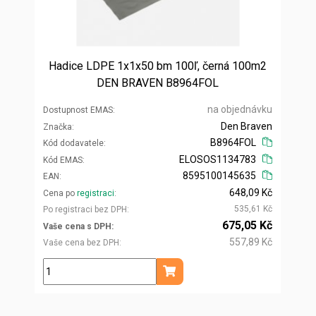
Hadice LDPE 1x1x50 bm 100ľ, černá 100m2
DEN BRAVEN B8964FOL
na objednávku
Dostupnost EMAS
Den Braven
Značka
B8964FOL
Kód dodavatele
ELOSOS1134783
Kód EMAS
8595100145635
EAN
648,09 Kč
Cena po
registraci
535,61 Kč
Po registraci bez DPH
675,05 Kč
Vaše cena s DPH
557,89 Kč
Vaše cena bez DPH
ks
Přidat do košíku