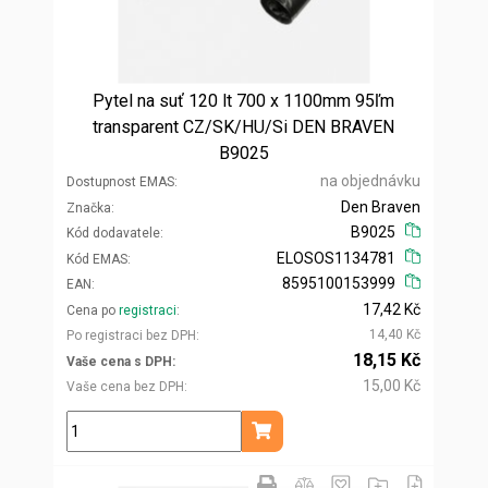
Pytel na suť 120 lt 700 x 1100mm 95ľm
transparent CZ/SK/HU/Si DEN BRAVEN
B9025
na objednávku
Dostupnost EMAS
Den Braven
Značka
B9025
Kód dodavatele
ELOSOS1134781
Kód EMAS
8595100153999
EAN
17,42 Kč
Cena po
registraci
14,40 Kč
Po registraci bez DPH
18,15 Kč
Vaše cena s DPH
15,00 Kč
Vaše cena bez DPH
ks
Přidat do košíku