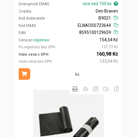
více než 150 ks
Dostupnost EMAS
Den Braven
Značka
B9021
Kód dodavatele
ELNAOS0723644
Kód EMAS
8595100129659
EAN
154,54 Kč
Cena po
registraci
127,72 Kč
Po registraci bez DPH
160,98 Kč
Vaše cena s DPH
133,04 Kč
Vaše cena bez DPH
ks
Přidat do košíku