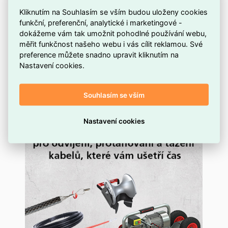
18,80 Kč
Po registraci bez DPH
Kliknutím na Souhlasím se vším budou uloženy cookies
23,70 Kč
Vaše cena s DPH
funkční, preferenční, analytické i marketingové -
19,59 Kč
Vaše cena bez DPH
dokážeme vám tak umožnit pohodlné používání webu,
měřit funkčnost našeho webu i vás cílit reklamou. Své
ks
preference můžete snadno upravit kliknutím na
Přidat do košíku
Nastavení cookies.
Souhlasím se vším
Nastavení cookies