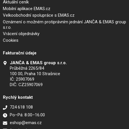
Aktuální ceník
Mobilní aplikace EMAS.cz
Velkoobchodní spolupráce s EMAS.cz
Oznámení o možném protiprávním jednání JANČA & EMAS group
s.r.o.
Vrácení objednávky
Cookies
Fakturační údaje
JANČA & EMAS group s.r.o.
Průběžná 2265/84
100 00, Praha 10 Strašnice
IČ: 25907069
DIČ: CZ25907069
Rychlý kontakt
724 618 108
Po–Pá: 8.00–16.00
eshop@emas.cz