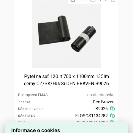
Pytel na suť 120 lt 700 x 1100mm 135ľm
černý CZ/SK/HU/Si DEN BRAVEN B9026
na objednávku
Dostupnost EMAS
Den Braven
Značka
B9026
Kód dodavatele
ELOSOS1134782
Kód EMAS
8595100154002
EAN
Informace o cookies
22,75 Kč
Cena po
registraci