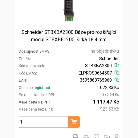
Schneider STBXBA2300 Báze pro rozšiřující
modul STBXBE1200, šířka 18,4 mm
na objednávku
Dostupnost EMAS
Schneider
Značka
STBXBA2300
Kód dodavatele
ELPROS0664507
Kód EMAS
3595863765960
EAN
1 072,83 Kč
Cena po
registraci
886,64 Kč
Po registraci bez DPH
1 117,47 Kč
Vaše cena s DPH
923,53 Kč
Vaše cena bez DPH
ks
Přidat do košíku