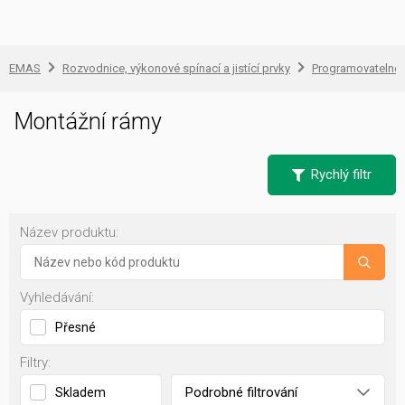
EMAS
Rozvodnice, výkonové spínací a jistící prvky
Programovatelné ř
Montážní rámy
Rychlý filtr
Název produktu:
Vyhledávání:
Přesné
Filtry:
Podrobné filtrování
Skladem