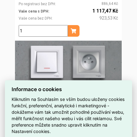
886,64 Kč
Po registraci bez DPH
1 117,47 Kč
Vaše cena s DPH
923,53 Kč
Vaše cena bez DPH
ks
Přidat do košíku
Informace o cookies
Kliknutím na Souhlasím se vším budou uloženy cookies
funkční, preferenční, analytické i marketingové -
dokážeme vám tak umožnit pohodlné používání webu,
měřit funkčnost našeho webu i vás cílit reklamou. Své
preference můžete snadno upravit kliknutím na
Nastavení cookies.