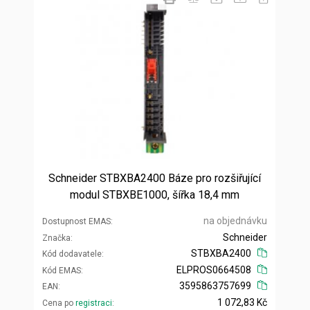
Schneider STBXBA2400 Báze pro rozšiřující
modul STBXBE1000, šířka 18,4 mm
na objednávku
Dostupnost EMAS
Schneider
Značka
STBXBA2400
Kód dodavatele
ELPROS0664508
Kód EMAS
3595863757699
EAN
1 072,83 Kč
Cena po
registraci