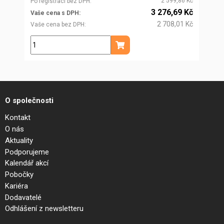
2 599,86 Kč
Po registraci bez DPH
3 276,69 Kč
Vaše cena s DPH
2 708,01 Kč
Vaše cena bez DPH
ks
Přidat do košíku
O společnosti
Kontakt
O nás
Aktuality
Podporujeme
Kalendář akcí
Pobočky
Kariéra
Dodavatelé
Odhlášení z newsletteru