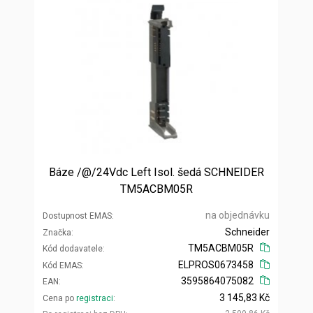
Báze /@/24Vdc Left Isol. šedá SCHNEIDER
TM5ACBM05R
na objednávku
Dostupnost EMAS
Schneider
Značka
TM5ACBM05R
Kód dodavatele
ELPROS0673458
Kód EMAS
3595864075082
EAN
3 145,83 Kč
Cena po
registraci