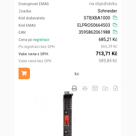
na objednávku
Dostupnost EMAS
Schneider
Značka
STBXBA1000
Kód dodavatele
ELPROS0664503
Kód EMAS
3595862061988
EAN
685,21 Kč
Cena po
registraci
566,29 Kč
Po registraci bez DPH
713,71 Kč
Vaše cena s DPH
589,84 Kč
Vaše cena bez DPH
ks
Přidat do košíku