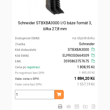
Schneider STBXBA3000 I/O báze formát 3,
šířka 27,8 mm
na objednávku
Dostupnost EMAS
Schneider
Značka
STBXBA3000
Kód dodavatele
ELPROS0664509
Kód EMAS
3595863757675
EAN
1 808,95 Kč
Cena po
registraci
1 495,00 Kč
Po registraci bez DPH
1 884,20 Kč
Vaše cena s DPH
1 557,19 Kč
Vaše cena bez DPH
ks
Přidat do košíku