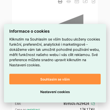
Informace o cookies
Kliknutím na Souhlasím se vším budou uloženy cookies
funkční, preferenční, analytické i marketingové -
dokážeme vám tak umožnit pohodlné používání webu,
měřit funkčnost našeho webu i vás cílit reklamou. Své
preference můžete snadno upravit kliknutím na
Nastavení cookies.
Víko 200 sendzimir (Jupiter) KOPOS V 200_S
Souhlasím se vším
více než 120 m
Dostupnost EMAS
Kopos
Značka
Nastavení cookies
V 200_S
Kód dodavatele
ELZLOS0038284
Kód EMAS
8595057629424
EAN
174,17 Kč
Cena po
registraci