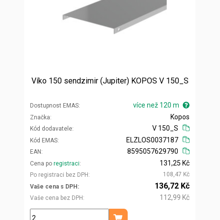
Víko 150 sendzimir (Jupiter) KOPOS V 150_S
více než 120 m
Dostupnost EMAS
Kopos
Značka
V 150_S
Kód dodavatele
ELZLOS0037187
Kód EMAS
8595057629790
EAN
131,25 Kč
Cena po
registraci
108,47 Kč
Po registraci bez DPH
136,72 Kč
Vaše cena s DPH
112,99 Kč
Vaše cena bez DPH
m