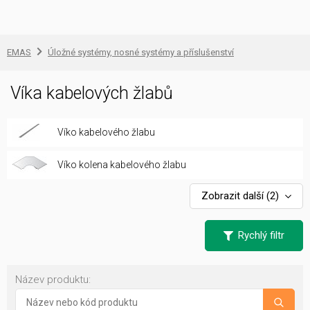
EMAS
Úložné systémy, nosné systémy a příslušenství
Víka kabelových žlabů
Víko kabelového žlabu
Víko kolena kabelového žlabu
Zobrazit další
(2)
Rychlý filtr
Název produktu: