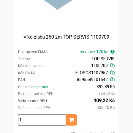
Víko žlabu 250 2m TOP SERVIS 1100709
více než 120 ks
Dostupnost EMAS
TOP SERVIS
Značka
1100709
Kód dodavatele
ELOSOS1107957
Kód EMAS
8595589101542
EAN
392,89 Kč
Cena po
registraci
324,70 Kč
Po registraci bez DPH
409,22 Kč
Vaše cena s DPH
338,20 Kč
Vaše cena bez DPH
ks
Přidat do košíku