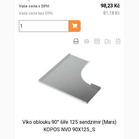
98,23 Kč
Vaše cena s DPH
81,18 Kč
Vaše cena bez DPH
ks
Přidat do košíku
Víko oblouku 90° šíře 125 sendzimir (Mars)
KOPOS NVO 90X125_S