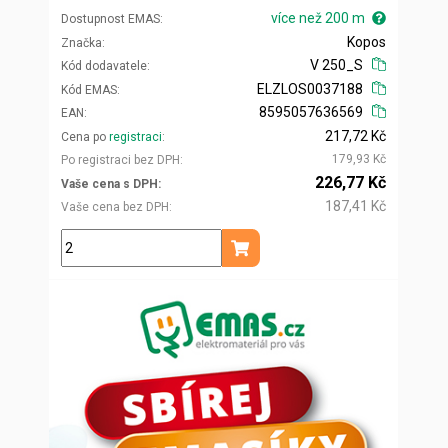
více než 200 m
Dostupnost EMAS
Kopos
Značka
V 250_S
Kód dodavatele
ELZLOS0037188
Kód EMAS
8595057636569
EAN
217,72 Kč
Cena po
registraci
179,93 Kč
Po registraci bez DPH
226,77 Kč
Vaše cena s DPH
187,41 Kč
Vaše cena bez DPH
m
Přidat do košíku