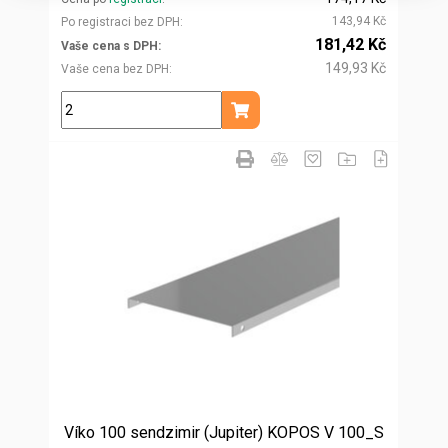
143,94 Kč
Po registraci bez DPH
181,42 Kč
Vaše cena s DPH
149,93 Kč
Vaše cena bez DPH
m
Přidat do košíku
Víko 100 sendzimir (Jupiter) KOPOS V 100_S