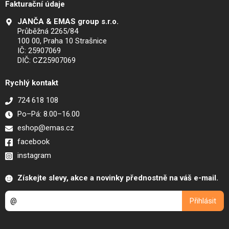
Fakturační údaje
JANČA & EMAS group s.r.o.
Průběžná 2265/84
100 00, Praha 10 Strašnice
IČ: 25907069
DIČ: CZ25907069
Rychlý kontakt
724 618 108
Po–Pá: 8.00–16.00
eshop@emas.cz
facebook
instagram
Získejte slevy, akce a novinky přednostně na váš e-mail.