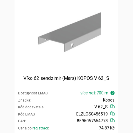
Víko 62 sendzimir (Mars) KOPOS V 62_S
více než 700 m
Dostupnost EMAS
Kopos
Značka
V 62_S
Kód dodavatele
ELZLOS0456519
Kód EMAS
8595057654778
EAN
74,87 Kč
Cena po
registraci