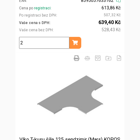
8595057633162
EAN
613,86 Kč
Cena po
registraci
507,32 Kč
Po registraci bez DPH
639,40 Kč
Vaše cena s DPH
528,43 Kč
Vaše cena bez DPH
m
Přidat do košíku
Víko T-kusu šíře 125 sendzimir (Mars) KOPOS