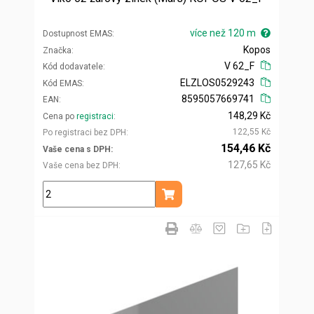
více než 120 m
Dostupnost EMAS
Kopos
Značka
V 62_F
Kód dodavatele
ELZLOS0529243
Kód EMAS
8595057669741
EAN
148,29 Kč
Cena po
registraci
122,55 Kč
Po registraci bez DPH
154,46 Kč
Vaše cena s DPH
127,65 Kč
Vaše cena bez DPH
m
Přidat do košíku