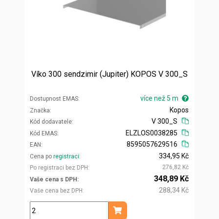
Víko 300 sendzimir (Jupiter) KOPOS V 300_S
více než 5 m
Dostupnost EMAS
Kopos
Značka
V 300_S
Kód dodavatele
ELZLOS0038285
Kód EMAS
8595057629516
EAN
334,95 Kč
Cena po
registraci
276,82 Kč
Po registraci bez DPH
348,89 Kč
Vaše cena s DPH
288,34 Kč
Vaše cena bez DPH
m
Přidat do košíku