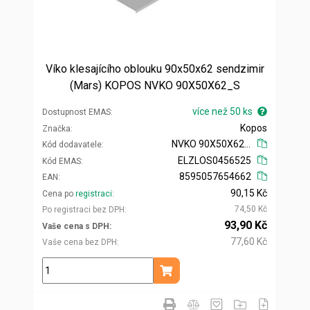
Víko klesajícího oblouku 90x50x62 sendzimir
(Mars) KOPOS NVKO 90X50X62_S
více než 50 ks
Dostupnost EMAS
Kopos
Značka
NVKO 90X50X62_S
Kód dodavatele
ELZLOS0456525
Kód EMAS
8595057654662
EAN
90,15 Kč
Cena po
registraci
74,50 Kč
Po registraci bez DPH
93,90 Kč
Vaše cena s DPH
77,60 Kč
Vaše cena bez DPH
ks
Přidat do košíku