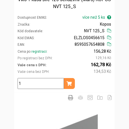
NVT 125_S
více než 5 ks
Dostupnost EMAS
Kopos
Značka
NVT 125_S
Kód dodavatele
ELZLOS0456615
Kód EMAS
8595057654808
EAN
156,28 Kč
Cena po
registraci
129,16 Kč
Po registraci bez DPH
162,78 Kč
Vaše cena s DPH
134,53 Kč
Vaše cena bez DPH
ks
Přidat do košíku