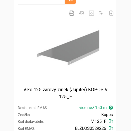
Přidat do košíku
Víko 125 žárový zinek (Jupiter) KOPOS V
125_F
více než 150 m
Dostupnost EMAS
Kopos
Značka
V 125_F
Kód dodavatele
ELZLOS0529226
Kód EMAS