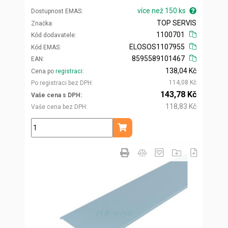
více než 150 ks
Dostupnost EMAS
TOP SERVIS
Značka
1100701
Kód dodavatele
ELOSOS1107955
Kód EMAS
8595589101467
EAN
138,04 Kč
Cena po
registraci
114,08 Kč
Po registraci bez DPH
143,78 Kč
Vaše cena s DPH
118,83 Kč
Vaše cena bez DPH
ks
Přidat do košíku