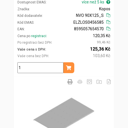
více než 5 ks
Dostupnost EMAS
Kopos
Značka
NVO 90X125_S
Kód dodavatele
ELZLOS0456585
Kód EMAS
8595057654570
EAN
120,35 Kč
Cena po
registraci
99,46 Kč
Po registraci bez DPH
125,36 Kč
Vaše cena s DPH
103,60 Kč
Vaše cena bez DPH
ks
Přidat do košíku