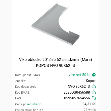
Víko oblouku 90° šíře 62 sendzimir (Mars)
KOPOS NVO 90X62_S
více než 50 ks
Dostupnost EMAS
Kopos
Značka
NVO 90X62_S
Kód dodavatele
ELZLOS0456588
Kód EMAS
8595057654556
EAN
94,31 Kč
Cena po
registraci
77,94 Kč
Po registraci bez DPH