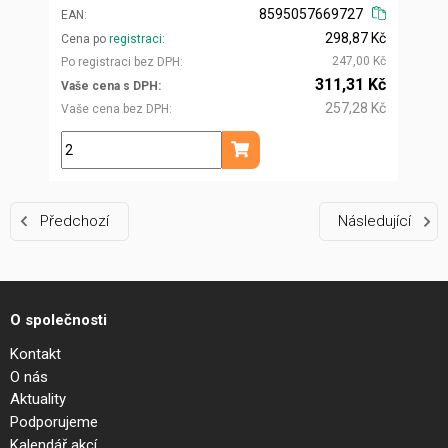
8595057669727
EAN
298,87 Kč
Cena po
registraci
247,00 Kč
Po registraci bez DPH
311,31 Kč
Vaše cena s DPH
257,28 Kč
Vaše cena bez DPH
m
Přidat do košíku
Předchozí
Následující
O společnosti
Kontakt
O nás
Aktuality
Podporujeme
Kalendář akcí