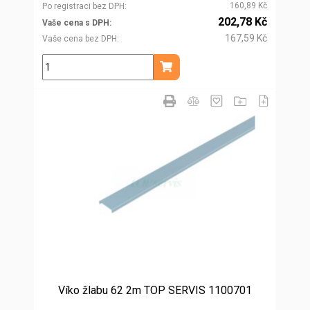
160,89 Kč
Po registraci bez DPH
202,78 Kč
Vaše cena s DPH
167,59 Kč
Vaše cena bez DPH
ks
Přidat do košíku
Víko žlabu 62 2m TOP SERVIS 1100701