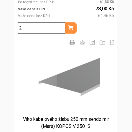
61,88 Kč
Po registraci bez DPH
78,00 Kč
Vaše cena s DPH
64,46 Kč
Vaše cena bez DPH
m
Přidat do košíku
Víko kabelového žlabu 250 mm sendzimir
(Mars) KOPOS V 250_S