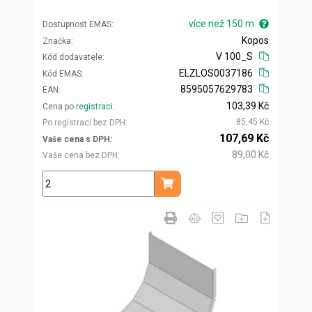
více než 150 m
Dostupnost EMAS
Kopos
Značka
V 100_S
Kód dodavatele
ELZLOS0037186
Kód EMAS
8595057629783
EAN
103,39 Kč
Cena po
registraci
85,45 Kč
Po registraci bez DPH
107,69 Kč
Vaše cena s DPH
89,00 Kč
Vaše cena bez DPH
m
Přidat do košíku