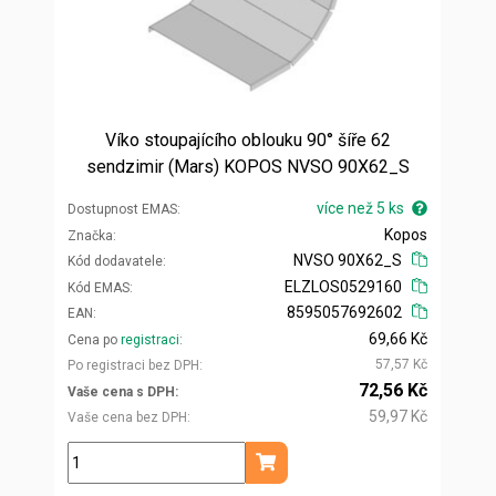
Víko stoupajícího oblouku 90° šíře 62
sendzimir (Mars) KOPOS NVSO 90X62_S
více než 5 ks
Dostupnost EMAS
Kopos
Značka
NVSO 90X62_S
Kód dodavatele
ELZLOS0529160
Kód EMAS
8595057692602
EAN
69,66 Kč
Cena po
registraci
57,57 Kč
Po registraci bez DPH
72,56 Kč
Vaše cena s DPH
59,97 Kč
Vaše cena bez DPH
ks
Přidat do košíku