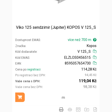
Víko 125 sendzimir (Jupiter) KOPOS V 125_S
více než 700 m
Dostupnost EMAS
Kopos
Značka
V 125_S
Kód dodavatele
ELZLOS0456515
Kód EMAS
8595057654730
EAN
114,28 Kč
Cena po
registraci
94,45 Kč
Po registraci bez DPH
119,04 Kč
Vaše cena s DPH
98,38 Kč
Vaše cena bez DPH
m
Přidat do košíku