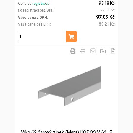
93,18 Kč
Cena po
registraci
77,01 Kč
Po registraci bez DPH
97,05 Kč
Vaše cena s DPH
80,21 Kč
Vaše cena bez DPH
ks
Přidat do košíku
Víko 62 žárový zinek (Mars) KOPOS V 62_F