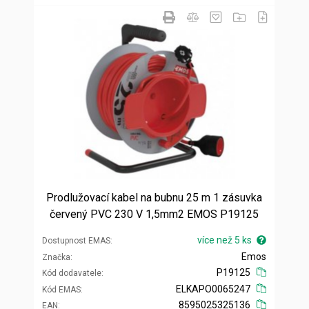
Prodlužovací kabel na bubnu 25 m 1 zásuvka
červený PVC 230 V 1,5mm2 EMOS P19125
více než 5 ks
Dostupnost EMAS
Emos
Značka
P19125
Kód dodavatele
ELKAPO0065247
Kód EMAS
8595025325136
EAN