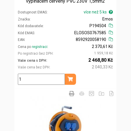
vypínačem červený PVC 230V 1,5mm2
více než 5 ks
Dostupnost EMAS
Emos
Značka
P194504
Kód dodavatele
ELOSOS0767585
Kód EMAS
8592920058190
EAN
2 370,61 Kč
Cena po
registraci
1 959,18 Kč
Po registraci bez DPH
2 468,80 Kč
Vaše cena s DPH
2 040,33 Kč
Vaše cena bez DPH
ks
Přidat do košíku