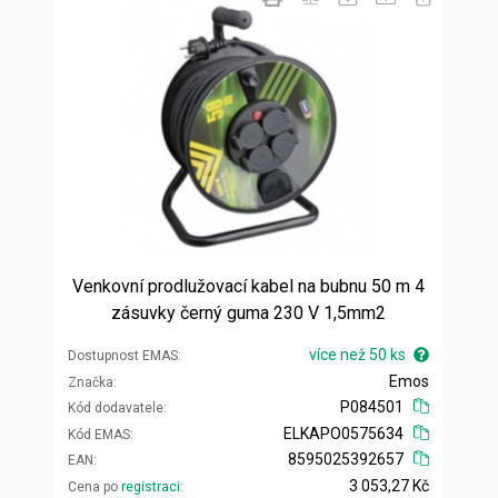
Venkovní prodlužovací kabel na bubnu 50 m 4
zásuvky černý guma 230 V 1,5mm2
více než 50 ks
Dostupnost EMAS
Emos
Značka
P084501
Kód dodavatele
ELKAPO0575634
Kód EMAS
8595025392657
EAN
3 053,27 Kč
Cena po
registraci