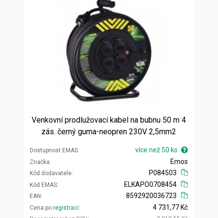
Venkovní prodlužovací kabel na bubnu 50 m 4
zás. černý guma-neopren 230V 2,5mm2
více než 50 ks
Dostupnost EMAS
Emos
Značka
P084503
Kód dodavatele
ELKAPO0708454
Kód EMAS
8592920036723
EAN
4 731,77 Kč
Cena po
registraci