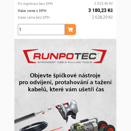
2 523,36 Kč
Po registraci bez DPH
3 180,23 Kč
Vaše cena s DPH
2 628,29 Kč
Vaše cena bez DPH
ks
Přidat do košíku