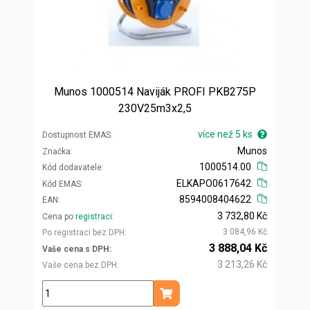
Munos 1000514 Naviják PROFI PKB275P
230V25m3x2,5
více než 5 ks
Dostupnost EMAS
Munos
Značka
1000514.00
Kód dodavatele
ELKAPO0617642
Kód EMAS
8594008404622
EAN
3 732,80 Kč
Cena po
registraci
3 084,96 Kč
Po registraci bez DPH
3 888,04 Kč
Vaše cena s DPH
3 213,26 Kč
Vaše cena bez DPH
ks
Přidat do košíku