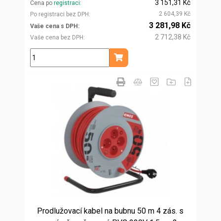
3 151,31 Kč
Cena po
registraci
2 604,39 Kč
Po registraci bez DPH
3 281,98 Kč
Vaše cena s DPH
2 712,38 Kč
Vaše cena bez DPH
ks
Přidat do košíku
Prodlužovací kabel na bubnu 50 m 4 zás. s