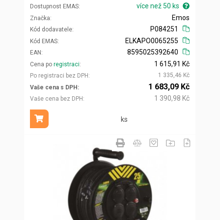
více než 50 ks
Dostupnost EMAS
Emos
Značka
P084251
Kód dodavatele
ELKAPO0065255
Kód EMAS
8595025392640
EAN
1 615,91 Kč
Cena po
registraci
1 335,46 Kč
Po registraci bez DPH
1 683,09 Kč
Vaše cena s DPH
1 390,98 Kč
Vaše cena bez DPH
ks
Přidat do košíku