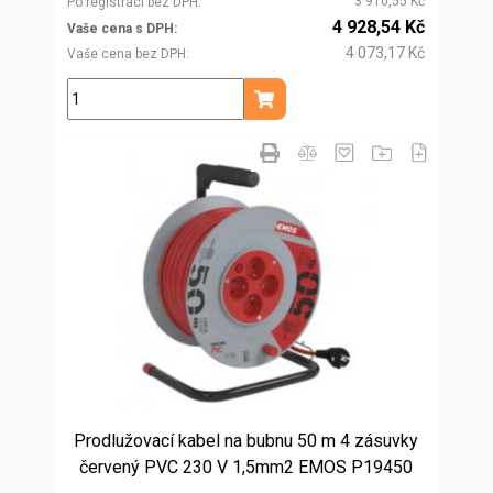
3 910,55 Kč
Po registraci bez DPH
4 928,54 Kč
Vaše cena s DPH
4 073,17 Kč
Vaše cena bez DPH
ks
Přidat do košíku
Prodlužovací kabel na bubnu 50 m 4 zásuvky
červený PVC 230 V 1,5mm2 EMOS P19450