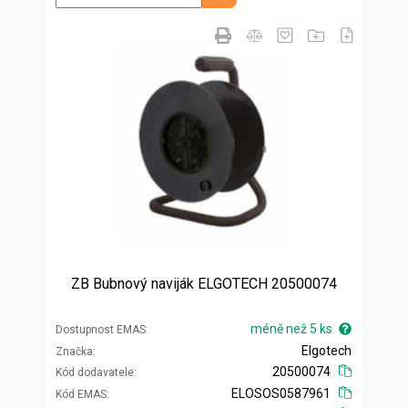
ZB Bubnový naviják ELGOTECH 20500074
méně než 5 ks
Dostupnost EMAS
Elgotech
Značka
20500074
Kód dodavatele
ELOSOS0587961
Kód EMAS