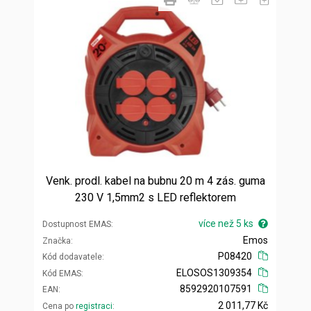
Venk. prodl. kabel na bubnu 20 m 4 zás. guma
230 V 1,5mm2 s LED reflektorem
více než 5 ks
Dostupnost EMAS
Emos
Značka
P08420
Kód dodavatele
ELOSOS1309354
Kód EMAS
8592920107591
EAN
2 011,77 Kč
Cena po
registraci