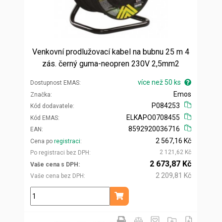
Venkovní prodlužovací kabel na bubnu 25 m 4
zás. černý guma-neopren 230V 2,5mm2
více než 50 ks
Dostupnost EMAS
Emos
Značka
P084253
Kód dodavatele
ELKAPO0708455
Kód EMAS
8592920036716
EAN
2 567,16 Kč
Cena po
registraci
2 121,62 Kč
Po registraci bez DPH
2 673,87 Kč
Vaše cena s DPH
2 209,81 Kč
Vaše cena bez DPH
ks
Přidat do košíku