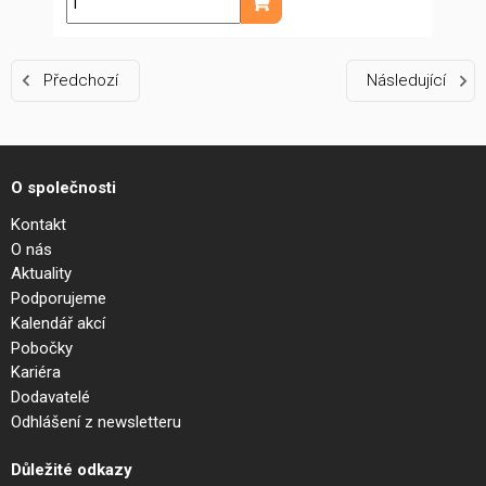
ks
Přidat do košíku
Předchozí
Následující
O společnosti
Kontakt
O nás
Aktuality
Podporujeme
Kalendář akcí
Pobočky
Kariéra
Dodavatelé
Odhlášení z newsletteru
Důležité odkazy