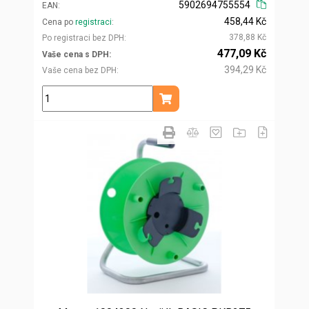
5902694755554
EAN
458,44 Kč
Cena po
registraci
378,88 Kč
Po registraci bez DPH
477,09 Kč
Vaše cena s DPH
394,29 Kč
Vaše cena bez DPH
ks
Přidat do košíku