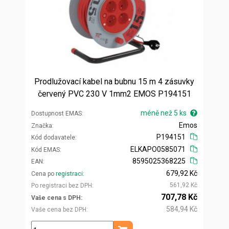
Prodlužovací kabel na bubnu 15 m 4 zásuvky
červený PVC 230 V 1mm2 EMOS P194151
méně než 5 ks
Dostupnost EMAS
Emos
Značka
P194151
Kód dodavatele
ELKAPO0585071
Kód EMAS
8595025368225
EAN
679,92 Kč
Cena po
registraci
561,92 Kč
Po registraci bez DPH
707,78 Kč
Vaše cena s DPH
584,94 Kč
Vaše cena bez DPH