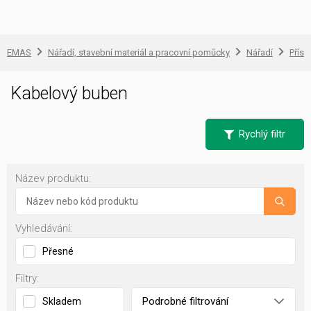
EMAS
Nářadí, stavební materiál a pracovní pomůcky
Nářadí
Přísl
Kabelový buben
Rychlý filtr
Název produktu:
Vyhledávání:
Přesné
Filtry:
Podrobné filtrování
Skladem