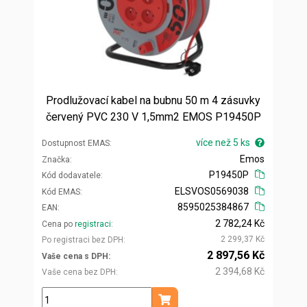
Prodlužovací kabel na bubnu 50 m 4 zásuvky
červený PVC 230 V 1,5mm2 EMOS P19450P
více než 5 ks
Dostupnost EMAS
Emos
Značka
P19450P
Kód dodavatele
ELSVOS0569038
Kód EMAS
8595025384867
EAN
2 782,24 Kč
Cena po
registraci
2 299,37 Kč
Po registraci bez DPH
2 897,56 Kč
Vaše cena s DPH
2 394,68 Kč
Vaše cena bez DPH
ks
Přidat do košíku