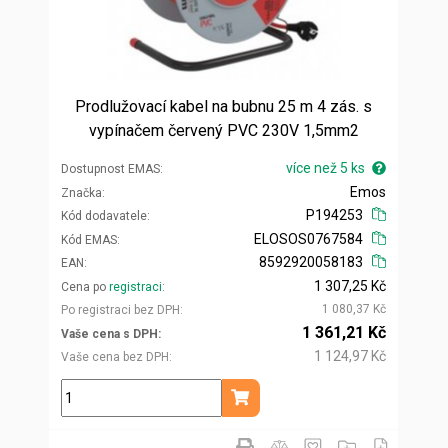
Prodlužovací kabel na bubnu 25 m 4 zás. s
vypínačem červený PVC 230V 1,5mm2
více než 5 ks
Dostupnost EMAS
Emos
Značka
P194253
Kód dodavatele
ELOSOS0767584
Kód EMAS
8592920058183
EAN
1 307,25 Kč
Cena po
registraci
1 080,37 Kč
Po registraci bez DPH
1 361,21 Kč
Vaše cena s DPH
1 124,97 Kč
Vaše cena bez DPH
ks
Přidat do košíku