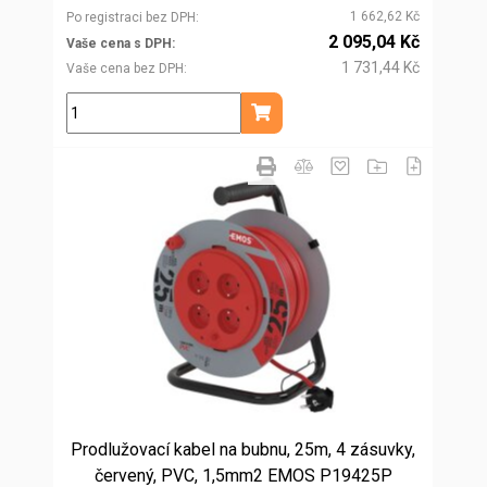
1 662,62 Kč
Po registraci bez DPH
2 095,04 Kč
Vaše cena s DPH
1 731,44 Kč
Vaše cena bez DPH
ks
Přidat do košíku
Prodlužovací kabel na bubnu, 25m, 4 zásuvky,
červený, PVC, 1,5mm2 EMOS P19425P