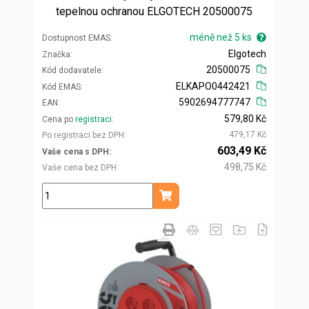
tepelnou ochranou ELGOTECH 20500075
méně než 5 ks
Dostupnost EMAS
Elgotech
Značka
20500075
Kód dodavatele
ELKAPO0442421
Kód EMAS
5902694777747
EAN
579,80 Kč
Cena po
registraci
479,17 Kč
Po registraci bez DPH
603,49 Kč
Vaše cena s DPH
498,75 Kč
Vaše cena bez DPH
ks
Přidat do košíku