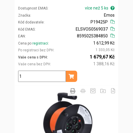
více než 5 ks
Dostupnost EMAS
Emos
Značka
P19425P
Kód dodavatele
ELSVOS0569037
Kód EMAS
8595025384850
EAN
1 612,99 Kč
Cena po
registraci
1 333,05 Kč
Po registraci bez DPH
1 679,67 Kč
Vaše cena s DPH
1 388,16 Kč
Vaše cena bez DPH
ks
Přidat do košíku