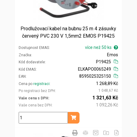
Prodlužovací kabel na bubnu 25 m 4 zásuvky
červený PVC 230 V 1,5mm2 EMOS P19425
více než 50 ks
Dostupnost EMAS
Emos
Značka
P19425
Kód dodavatele
ELKAPO0065249
Kód EMAS
8595025325150
EAN
1 268,89 Kč
Cena po
registraci
1 048,67 Kč
Po registraci bez DPH
1 321,63 Kč
Vaše cena s DPH
1 092,26 Kč
Vaše cena bez DPH
ks
Přidat do košíku