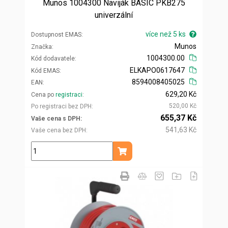
Munos 1004300 Naviják BASIC PKB275
univerzální
více než 5 ks
Dostupnost EMAS
Munos
Značka
1004300.00
Kód dodavatele
ELKAPO0617647
Kód EMAS
8594008405025
EAN
629,20 Kč
Cena po
registraci
520,00 Kč
Po registraci bez DPH
655,37 Kč
Vaše cena s DPH
541,63 Kč
Vaše cena bez DPH
ks
Přidat do košíku