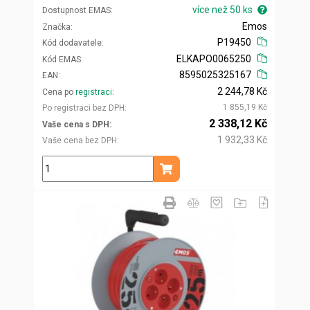
více než 50 ks
Dostupnost EMAS
Emos
Značka
P19450
Kód dodavatele
ELKAPO0065250
Kód EMAS
8595025325167
EAN
2 244,78 Kč
Cena po
registraci
1 855,19 Kč
Po registraci bez DPH
2 338,12 Kč
Vaše cena s DPH
1 932,33 Kč
Vaše cena bez DPH
ks
Přidat do košíku