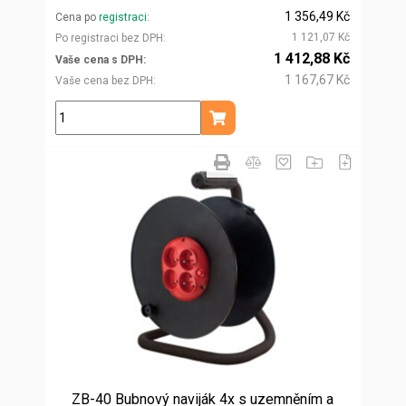
1 356,49 Kč
Cena po
registraci
1 121,07 Kč
Po registraci bez DPH
1 412,88 Kč
Vaše cena s DPH
1 167,67 Kč
Vaše cena bez DPH
ks
Přidat do košíku
ZB-40 Bubnový naviják 4x s uzemněním a