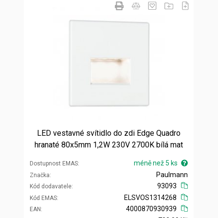
LED vestavné svítidlo do zdi Edge Quadro
hranaté 80x5mm 1,2W 230V 2700K bílá mat
méně než 5 ks
Dostupnost EMAS
Paulmann
Značka
93093
Kód dodavatele
ELSVOS1314268
Kód EMAS
4000870930939
EAN