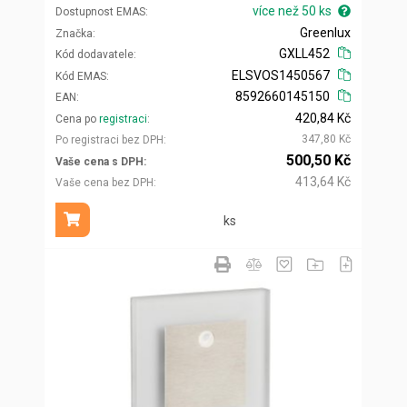
více než 50 ks
Dostupnost EMAS
Greenlux
Značka
GXLL452
Kód dodavatele
ELSVOS1450567
Kód EMAS
8592660145150
EAN
420,84 Kč
Cena po
registraci
347,80 Kč
Po registraci bez DPH
500,50 Kč
Vaše cena s DPH
413,64 Kč
Vaše cena bez DPH
ks
Přidat do košíku