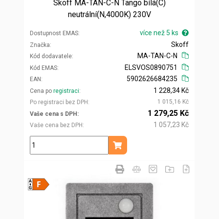
Skoff MA-TAN-C-N Tango bílá(C)
neutrální(N,4000K) 230V
více než 5 ks
Dostupnost EMAS
Skoff
Značka
MA-TAN-C-N
Kód dodavatele
ELSVOS0890751
Kód EMAS
5902626684235
EAN
1 228,34 Kč
Cena po
registraci
1 015,16 Kč
Po registraci bez DPH
1 279,25 Kč
Vaše cena s DPH
1 057,23 Kč
Vaše cena bez DPH
ks
Přidat do košíku