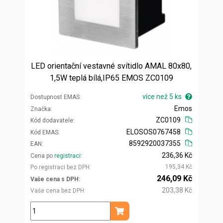
LED orientační vestavné svítidlo AMAL 80x80,
1,5W teplá bílá,IP65 EMOS ZC0109
více než 5 ks
Dostupnost EMAS
Emos
Značka
ZC0109
Kód dodavatele
ELOSOS0767458
Kód EMAS
8592920037355
EAN
236,36 Kč
Cena po
registraci
195,34 Kč
Po registraci bez DPH
246,09 Kč
Vaše cena s DPH
203,38 Kč
Vaše cena bez DPH
ks
Přidat do košíku