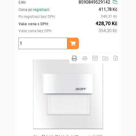
8590849529142
EAN
411,78 Kč
Cena po
registraci
340,31 Kč
Po registraci bez DPH
428,70 Kč
Vaše cena s DPH
354,30 Kč
Vaše cena bez DPH
ks
Přidat do košíku