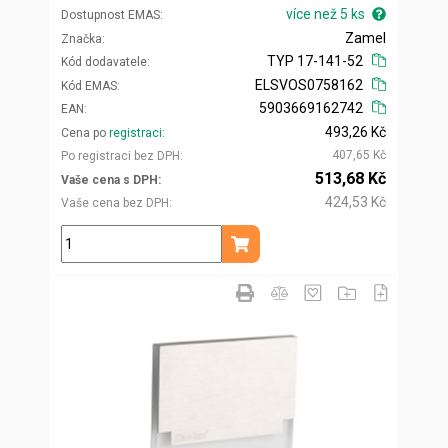
více než 5 ks
Dostupnost EMAS
Zamel
Značka
TYP 17-141-52
Kód dodavatele
ELSVOS0758162
Kód EMAS
5903669162742
EAN
493,26 Kč
Cena po
registraci
407,65 Kč
Po registraci bez DPH
513,68 Kč
Vaše cena s DPH
424,53 Kč
Vaše cena bez DPH
ks
Přidat do košíku