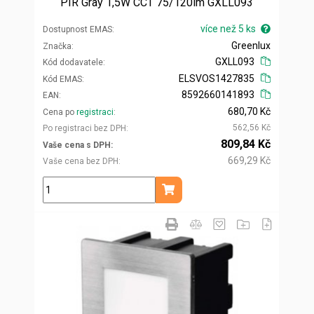
PIR Gray 1,5W CCT 75/120lm GXLL093
více než 5 ks
Dostupnost EMAS
Greenlux
Značka
GXLL093
Kód dodavatele
ELSVOS1427835
Kód EMAS
8592660141893
EAN
680,70 Kč
Cena po
registraci
562,56 Kč
Po registraci bez DPH
809,84 Kč
Vaše cena s DPH
669,29 Kč
Vaše cena bez DPH
ks
Přidat do košíku