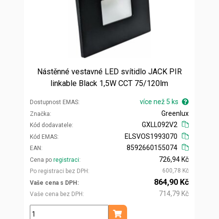
Nástěnné vestavné LED svítidlo JACK PIR
linkable Black 1,5W CCT 75/120lm
více než 5 ks
Dostupnost EMAS
Greenlux
Značka
GXLL092V2
Kód dodavatele
ELSVOS1993070
Kód EMAS
8592660155074
EAN
726,94 Kč
Cena po
registraci
600,78 Kč
Po registraci bez DPH
864,90 Kč
Vaše cena s DPH
714,79 Kč
Vaše cena bez DPH
ks
Přidat do košíku