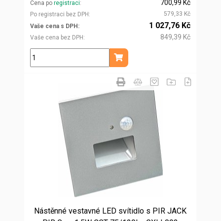
700,99 Kč
Cena po
registraci
579,33 Kč
Po registraci bez DPH
1 027,76 Kč
Vaše cena s DPH
849,39 Kč
Vaše cena bez DPH
ks
Přidat do košíku
Nástěnné vestavné LED svítidlo s PIR JACK