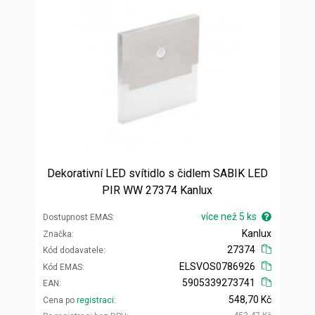
Dekorativní LED svítidlo s čidlem SABIK LED
PIR WW 27374 Kanlux
více než 5 ks
Dostupnost EMAS
Kanlux
Značka
27374
Kód dodavatele
ELSVOS0786926
Kód EMAS
5905339273741
EAN
548,70 Kč
Cena po
registraci