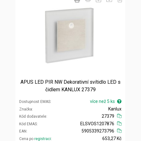
APUS LED PIR NW Dekorativní svítidlo LED s
čidlem KANLUX 27379
více než 5 ks
Dostupnost EMAS
Kanlux
Značka
27379
Kód dodavatele
ELSVOS1207876
Kód EMAS
5905339273796
EAN
653,27 Kč
Cena po
registraci