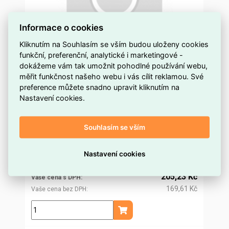
Informace o cookies
Kliknutím na Souhlasím se vším budou uloženy cookies
funkční, preferenční, analytické i marketingové -
IRS3xAAA LED PIR W-NW Schodišťové LED
dokážeme vám tak umožnit pohodlné používání webu,
svítidlo KANLUX 37392
měřit funkčnost našeho webu i vás cílit reklamou. Své
preference můžete snadno upravit kliknutím na
více než 5 ks
Dostupnost EMAS
Nastavení cookies.
Kanlux
Značka
37392
Kód dodavatele
Souhlasím se vším
ELSVOS1744398
Kód EMAS
5905339373922
EAN
197,13 Kč
Nastavení cookies
Cena po
registraci
162,92 Kč
Po registraci bez DPH
205,23 Kč
Vaše cena s DPH
169,61 Kč
Vaše cena bez DPH
ks
Přidat do košíku