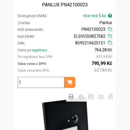
PANLUX PN42100023
více než 5 ks
Dostupnost EMAS
Panlux
Značka
PN42100023
Kód dodavatele
ELSVOS0827582
Kód EMAS
8595216625151
EAN
764,28 Kč
Cena po
registraci
631,64 Kč
Po registraci bez DPH
795,99 Kč
Vaše cena s DPH
657,84 Kč
Vaše cena bez DPH
ks
Přidat do košíku