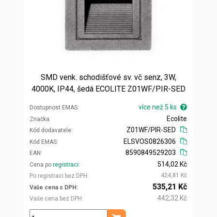
SMD venk. schodišťové sv. vč senz, 3W,
4000K, IP44, šedá ECOLITE Z01WF/PIR-SED
více než 5 ks
Dostupnost EMAS
Ecolite
Značka
Z01WF/PIR-SED
Kód dodavatele
ELSVOS0826306
Kód EMAS
8590849529203
EAN
514,02 Kč
Cena po
registraci
424,81 Kč
Po registraci bez DPH
535,21 Kč
Vaše cena s DPH
442,32 Kč
Vaše cena bez DPH