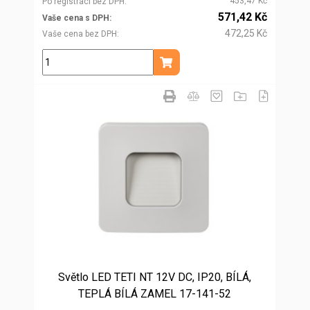
453,47 Kč
Po registraci bez DPH
571,42 Kč
Vaše cena s DPH
472,25 Kč
Vaše cena bez DPH
ks
Přidat do košíku
Světlo LED TETI NT 12V DC, IP20, BÍLÁ,
TEPLÁ BÍLÁ ZAMEL 17-141-52