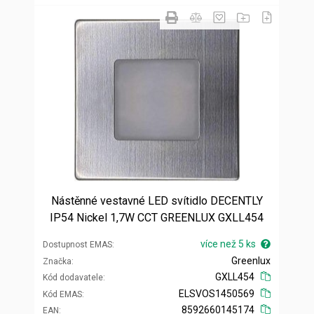
Nástěnné vestavné LED svítidlo DECENTLY
IP54 Nickel 1,7W CCT GREENLUX GXLL454
více než 5 ks
Dostupnost EMAS
Greenlux
Značka
GXLL454
Kód dodavatele
ELSVOS1450569
Kód EMAS
8592660145174
EAN