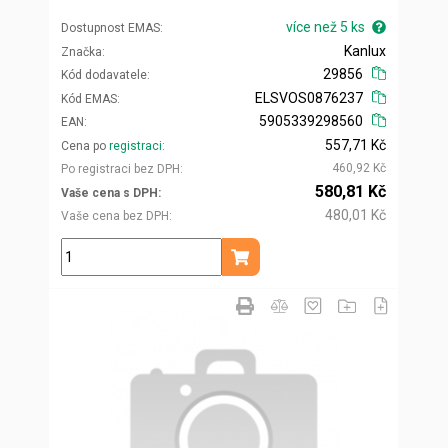
více než 5 ks
Dostupnost EMAS
Kanlux
Značka
29856
Kód dodavatele
ELSVOS0876237
Kód EMAS
5905339298560
EAN
557,71 Kč
Cena po
registraci
460,92 Kč
Po registraci bez DPH
580,81 Kč
Vaše cena s DPH
480,01 Kč
Vaše cena bez DPH
ks
Přidat do košíku