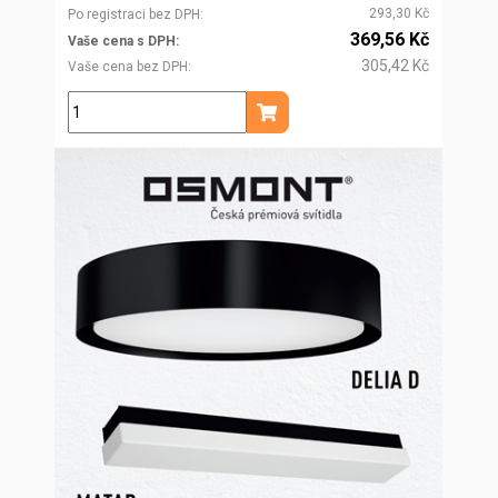
293,30 Kč
Po registraci bez DPH
369,56 Kč
Vaše cena s DPH
305,42 Kč
Vaše cena bez DPH
ks
Přidat do košíku