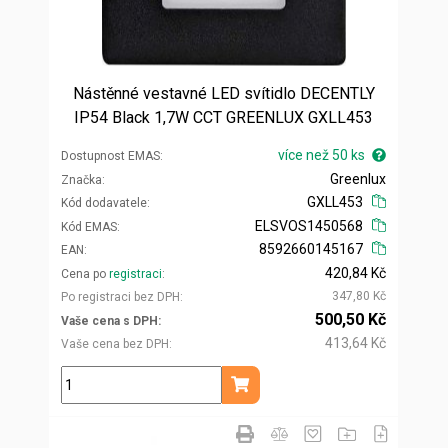
Nástěnné vestavné LED svítidlo DECENTLY
IP54 Black 1,7W CCT GREENLUX GXLL453
více než 50 ks
Dostupnost EMAS
Greenlux
Značka
GXLL453
Kód dodavatele
ELSVOS1450568
Kód EMAS
8592660145167
EAN
420,84 Kč
Cena po
registraci
347,80 Kč
Po registraci bez DPH
500,50 Kč
Vaše cena s DPH
413,64 Kč
Vaše cena bez DPH
ks
Přidat do košíku