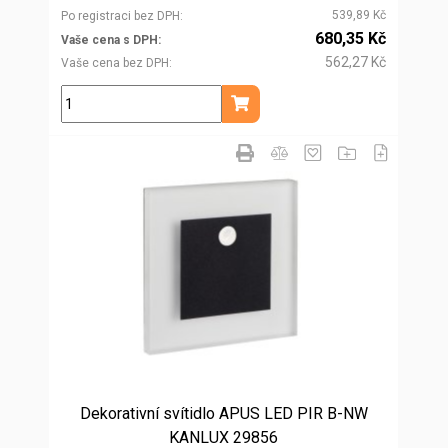
539,89 Kč
Po registraci bez DPH
680,35 Kč
Vaše cena s DPH
562,27 Kč
Vaše cena bez DPH
ks
Přidat do košíku
Dekorativní svítidlo APUS LED PIR B-NW
KANLUX 29856