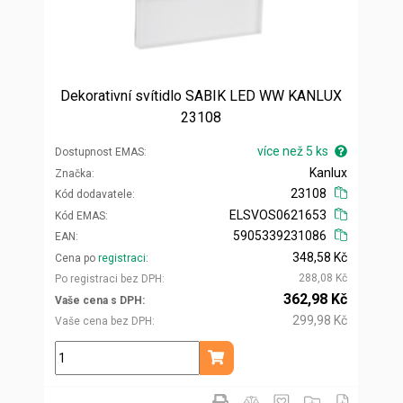
Dekorativní svítidlo SABIK LED WW KANLUX
23108
více než 5 ks
Dostupnost EMAS
Kanlux
Značka
23108
Kód dodavatele
ELSVOS0621653
Kód EMAS
5905339231086
EAN
348,58 Kč
Cena po
registraci
288,08 Kč
Po registraci bez DPH
362,98 Kč
Vaše cena s DPH
299,98 Kč
Vaše cena bez DPH
ks
Přidat do košíku