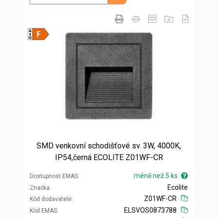
SMD venkovní schodišťové sv. 3W, 4000K,
IP54,černá ECOLITE Z01WF-CR
méně než 5 ks
Dostupnost EMAS
Ecolite
Značka
Z01WF-CR
Kód dodavatele
ELSVOS0873788
Kód EMAS