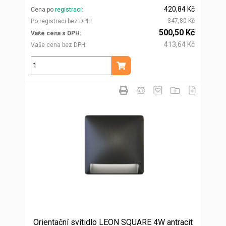
420,84 Kč
Cena po
registraci
347,80 Kč
Po registraci bez DPH
500,50 Kč
Vaše cena s DPH
413,64 Kč
Vaše cena bez DPH
ks
Přidat do košíku
Orientační svítidlo LEON SQUARE 4W antracit