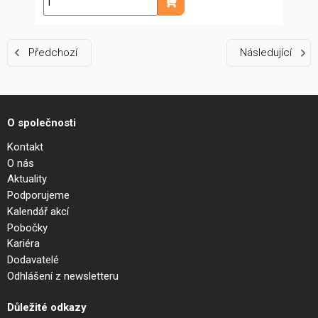
ks
Přidat do košíku
Předchozí
Následující
O společnosti
Kontakt
O nás
Aktuality
Podporujeme
Kalendář akcí
Pobočky
Kariéra
Dodavatelé
Odhlášení z newsletteru
Důležité odkazy