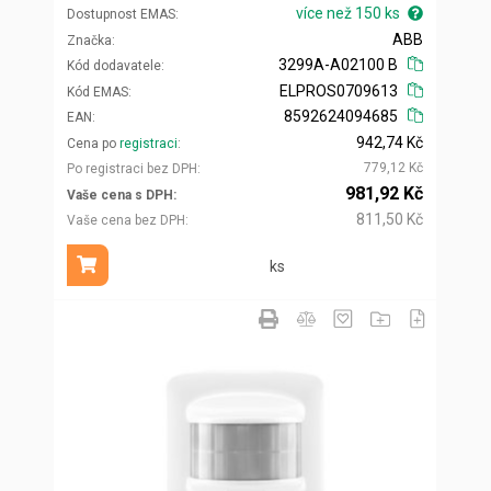
více než 150 ks
Dostupnost EMAS
ABB
Značka
3299A-A02100 B
Kód dodavatele
ELPROS0709613
Kód EMAS
8592624094685
EAN
942,74 Kč
Cena po
registraci
779,12 Kč
Po registraci bez DPH
981,92 Kč
Vaše cena s DPH
811,50 Kč
Vaše cena bez DPH
ks
Přidat do košíku