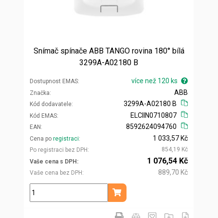
Snímač spínače ABB TANGO rovina 180° bílá
3299A-A02180 B
více než 120 ks
Dostupnost EMAS
ABB
Značka
3299A-A02180 B
Kód dodavatele
ELCIIN0710807
Kód EMAS
8592624094760
EAN
1 033,57 Kč
Cena po
registraci
854,19 Kč
Po registraci bez DPH
1 076,54 Kč
Vaše cena s DPH
889,70 Kč
Vaše cena bez DPH
ks
Přidat do košíku