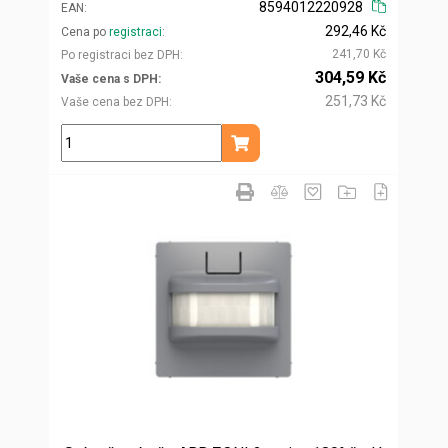
8594012220928
EAN
292,46 Kč
Cena po
registraci
241,70 Kč
Po registraci bez DPH
304,59 Kč
Vaše cena s DPH
251,73 Kč
Vaše cena bez DPH
ks
Přidat do košíku