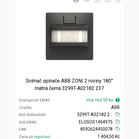
Snímač spínače ABB ZONI 2 roviny 180°
matná černá 3299T-A02182 237
více než 50 ks
Dostupnost EMAS
ABB
Značka
3299T-A02182 237
Kód dodavatele
ELOSOS1464975
Kód EMAS
8592624450078
EAN
1 404,50 Kč
Cena po
registraci