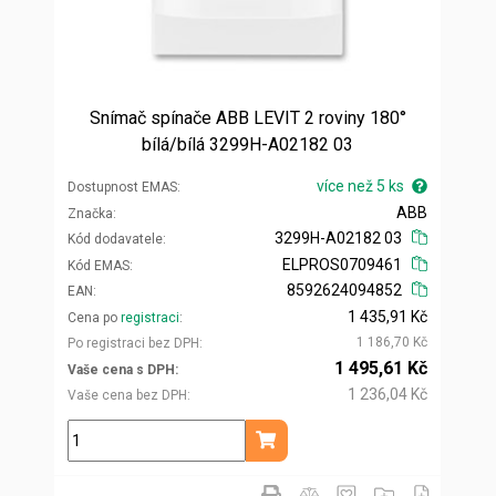
Snímač spínače ABB LEVIT 2 roviny 180°
bílá/bílá 3299H-A02182 03
více než 5 ks
Dostupnost EMAS
ABB
Značka
3299H-A02182 03
Kód dodavatele
ELPROS0709461
Kód EMAS
8592624094852
EAN
1 435,91 Kč
Cena po
registraci
1 186,70 Kč
Po registraci bez DPH
1 495,61 Kč
Vaše cena s DPH
1 236,04 Kč
Vaše cena bez DPH
ks
Přidat do košíku