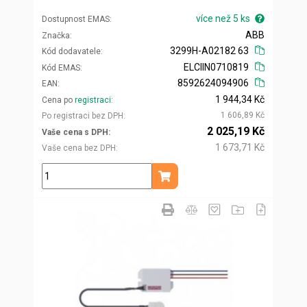
více než 5 ks
Dostupnost EMAS
ABB
Značka
3299H-A02182 63
Kód dodavatele
ELCIIN0710819
Kód EMAS
8592624094906
EAN
1 944,34 Kč
Cena po
registraci
1 606,89 Kč
Po registraci bez DPH
2 025,19 Kč
Vaše cena s DPH
1 673,71 Kč
Vaše cena bez DPH
ks
Přidat do košíku