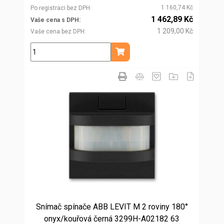
1 160,74 Kč
Po registraci bez DPH
1 462,89 Kč
Vaše cena s DPH
1 209,00 Kč
Vaše cena bez DPH
ks
Přidat do košíku
Snímač spínače ABB LEVIT M 2 roviny 180°
onyx/kouřová černá 3299H-A02182 63