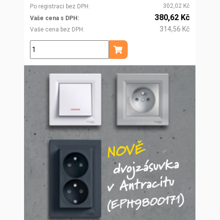
302,02 Kč
Po registraci bez DPH
380,62 Kč
Vaše cena s DPH
314,56 Kč
Vaše cena bez DPH
ks
Přidat do košíku