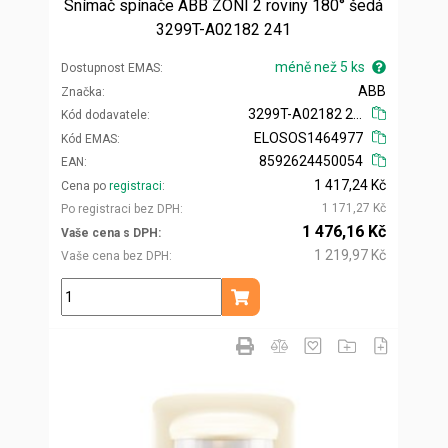
Snímač spínače ABB ZONI 2 roviny 180° šedá
3299T-A02182 241
méně než 5 ks
Dostupnost EMAS
ABB
Značka
3299T-A02182 241
Kód dodavatele
ELOSOS1464977
Kód EMAS
8592624450054
EAN
1 417,24 Kč
Cena po
registraci
1 171,27 Kč
Po registraci bez DPH
1 476,16 Kč
Vaše cena s DPH
1 219,97 Kč
Vaše cena bez DPH
ks
Přidat do košíku