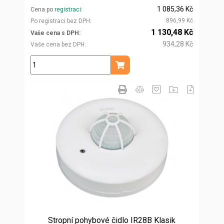
1 085,36 Kč
Cena po
registraci
896,99 Kč
Po registraci bez DPH
1 130,48 Kč
Vaše cena s DPH
934,28 Kč
Vaše cena bez DPH
ks
Přidat do košíku
Stropní pohybové čidlo IR28B Klasik