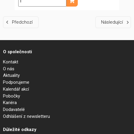
ks
Přidat do košíku
Předchozí
Následující
O společnosti
Kontakt
O nás
Aktuality
Podporujeme
Kalendář akcí
Pobočky
Kariéra
Dodavatelé
Odhlášení z newsletteru
Důležité odkazy