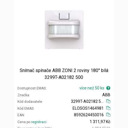
Snímač spínače ABB ZONI 2 roviny 180° bílá
3299T-A02182 500
více než 50 ks
Dostupnost EMAS
ABB
Značka
3299T-A02182 500
Kód dodavatele
ELOSOS1464981
Kód EMAS
8592624450016
EAN
1 311,97 Kč
Cena po
registraci