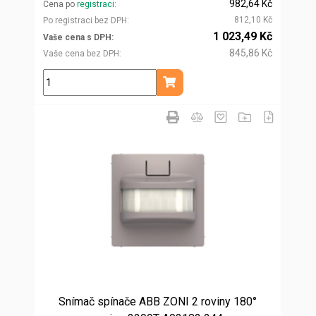
982,64 Kč
Cena po
registraci
812,10 Kč
Po registraci bez DPH
1 023,49 Kč
Vaše cena s DPH
845,86 Kč
Vaše cena bez DPH
ks
Přidat do košíku
Snímač spínače ABB ZONI 2 roviny 180°