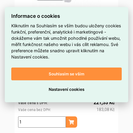
Informace o cookies
Kliknutím na Souhlasím se vším budou uloženy cookies
funkční, preferenční, analytické i marketingové -
PIR senzor (pohybové čidlo) IP20 800W, bílý
dokážeme vám tak umožnit pohodlné používání webu,
EMOS G1110
měřit funkčnost našeho webu i vás cílit reklamou. Své
preference můžete snadno upravit kliknutím na
více než 5 ks
Dostupnost EMAS
Nastavení cookies.
Emos
Značka
G1110
Kód dodavatele
Souhlasím se vším
ELSVOS0727788
Kód EMAS
8592920025109
EAN
212,72 Kč
Nastavení cookies
Cena po
registraci
175,80 Kč
Po registraci bez DPH
221,53 Kč
Vaše cena s DPH
183,08 Kč
Vaše cena bez DPH
ks
Přidat do košíku