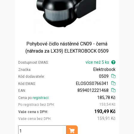
Pohybové čidlo nástěnné CN09 - černá
(náhrada za LX39) ELEKTROBOCK 0509
více než 5 ks
Dostupnost EMAS
Elektrobock
Značka
0509
Kód dodavatele
ELOSOS0766341
Kód EMAS
8594012221468
EAN
185,78 Kč
Cena po
registraci
153,54 Kč
Po registraci bez DPH
193,49 Kč
Vaše cena s DPH
159,91 Kč
Vaše cena bez DPH
ks
Přidat do košíku