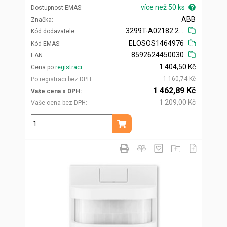
více než 50 ks
Dostupnost EMAS
ABB
Značka
3299T-A02182 240
Kód dodavatele
ELOSOS1464976
Kód EMAS
8592624450030
EAN
1 404,50 Kč
Cena po
registraci
1 160,74 Kč
Po registraci bez DPH
1 462,89 Kč
Vaše cena s DPH
1 209,00 Kč
Vaše cena bez DPH
ks
Přidat do košíku