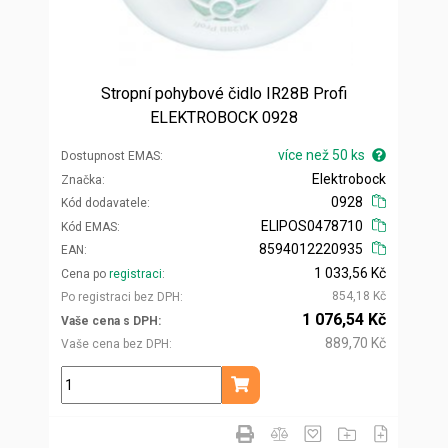
Stropní pohybové čidlo IR28B Profi
ELEKTROBOCK 0928
více než 50 ks
Dostupnost EMAS
Elektrobock
Značka
0928
Kód dodavatele
ELIPOS0478710
Kód EMAS
8594012220935
EAN
1 033,56 Kč
Cena po
registraci
854,18 Kč
Po registraci bez DPH
1 076,54 Kč
Vaše cena s DPH
889,70 Kč
Vaše cena bez DPH
ks
Přidat do košíku