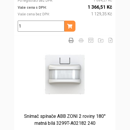
1 084,27 Kč
Po registraci bez DPH
1 366,51 Kč
Vaše cena s DPH
1 129,35 Kč
Vaše cena bez DPH
ks
Přidat do košíku
Snímač spínače ABB ZONI 2 roviny 180°
matná bílá 3299T-A02182 240