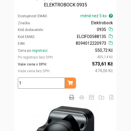
ELEKTROBOCK 0935
méně než 5 ks
Dostupnost EMAS
Elektrobock
Značka
0935
Kód dodavatele
ELCIFO0588135
Kód EMAS
8594012220973
EAN
550,72 Kč
Cena po
registraci
455,14 Kč
Po registraci bez DPH
573,61 Kč
Vaše cena s DPH
474,06 Kč
Vaše cena bez DPH
ks
Přidat do košíku