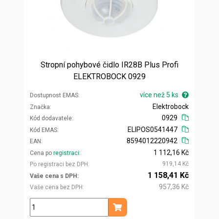
Stropní pohybové čidlo IR28B Plus Profi
ELEKTROBOCK 0929
více než 5 ks
Dostupnost EMAS
Elektrobock
Značka
0929
Kód dodavatele
ELIPOS0541447
Kód EMAS
8594012220942
EAN
1 112,16 Kč
Cena po
registraci
919,14 Kč
Po registraci bez DPH
1 158,41 Kč
Vaše cena s DPH
957,36 Kč
Vaše cena bez DPH
ks
Přidat do košíku