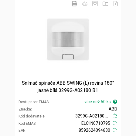
Snímač spínače ABB SWING (L) rovina 180°
jasně bílá 3299G-A02180 B1
více než 50 ks
Dostupnost EMAS
ABB
Značka
3299G-A02180 B1
Kód dodavatele
ELCIIN0710795
Kód EMAS
8592624094630
EAN