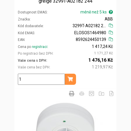
greige 3299T-A02182 244
méně než 5 ks
Dostupnost EMAS
ABB
Značka
3299T-A02182 244
Kód dodavatele
ELOSOS1464980
Kód EMAS
8592624450139
EAN
1 417,24 Kč
Cena po
registraci
1 171,27 Kč
Po registraci bez DPH
1 476,16 Kč
Vaše cena s DPH
1 219,97 Kč
Vaše cena bez DPH
ks
Přidat do košíku