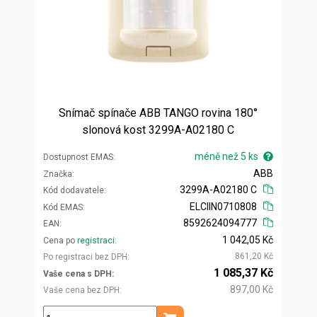
Snímač spínače ABB TANGO rovina 180°
slonová kost 3299A-A02180 C
méně než 5 ks
Dostupnost EMAS
ABB
Značka
3299A-A02180 C
Kód dodavatele
ELCIIN0710808
Kód EMAS
8592624094777
EAN
1 042,05 Kč
Cena po
registraci
861,20 Kč
Po registraci bez DPH
1 085,37 Kč
Vaše cena s DPH
897,00 Kč
Vaše cena bez DPH