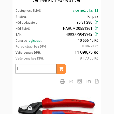
280 mm KNIPEX 95 31 280
více než 5 ks
Dostupnost EMAS
Knipex
Značka
95 31 280
Kód dodavatele
NARUMO0551361
Kód EMAS
4003773043942
EAN
10 656,45 Kč
Cena po
registraci
8 806,98 Kč
Po registraci bez DPH
11 099,75 Kč
Vaše cena s DPH
9 173,35 Kč
Vaše cena bez DPH
ks
Přidat do košíku