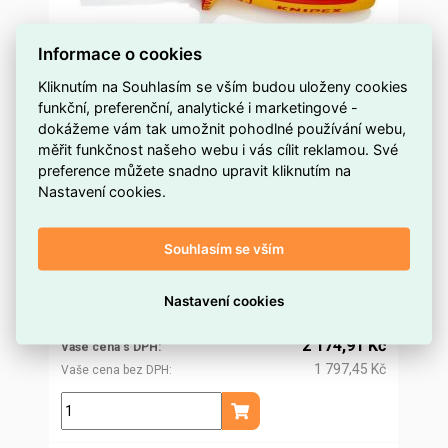
Informace o cookies
Kliknutím na Souhlasím se vším budou uloženy cookies
funkční, preferenční, analytické i marketingové -
KNIPEX StriX Odizolovací kleště s kabelovými
dokážeme vám tak umožnit pohodlné používání webu,
nůžkami 180 mm 13 66 180
měřit funkčnost našeho webu i vás cílit reklamou. Své
preference můžete snadno upravit kliknutím na
více než 5 ks
Dostupnost EMAS
Nastavení cookies.
Knipex
Značka
13 66 180
Kód dodavatele
Souhlasím se vším
ELOSOS0820928
Kód EMAS
4003773081319
EAN
2 088,05 Kč
Nastavení cookies
Cena po
registraci
1 725,66 Kč
Po registraci bez DPH
2 174,91 Kč
Vaše cena s DPH
1 797,45 Kč
Vaše cena bez DPH
ks
Přidat do košíku