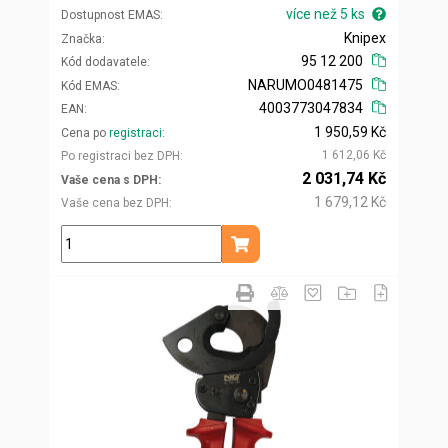
více než 5 ks
Dostupnost EMAS
Knipex
Značka
95 12 200
Kód dodavatele
NARUMO0481475
Kód EMAS
4003773047834
EAN
1 950,59 Kč
Cena po
registraci
1 612,06 Kč
Po registraci bez DPH
2 031,74 Kč
Vaše cena s DPH
1 679,12 Kč
Vaše cena bez DPH
ks
Přidat do košíku