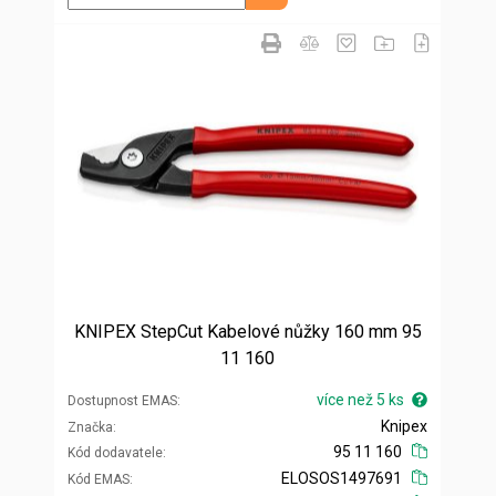
KNIPEX StepCut Kabelové nůžky 160 mm 95
11 160
více než 5 ks
Dostupnost EMAS
Knipex
Značka
95 11 160
Kód dodavatele
ELOSOS1497691
Kód EMAS