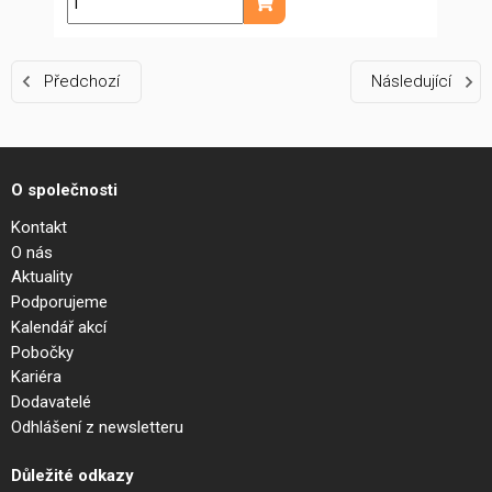
ks
Přidat do košíku
Předchozí
Následující
O společnosti
Kontakt
O nás
Aktuality
Podporujeme
Kalendář akcí
Pobočky
Kariéra
Dodavatelé
Odhlášení z newsletteru
Důležité odkazy