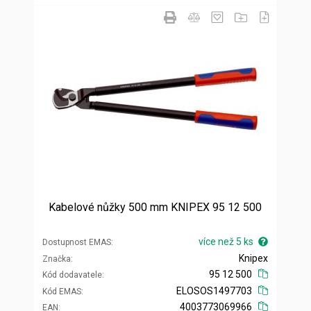
Kabelové nůžky 500 mm KNIPEX 95 12 500
více než 5 ks
Dostupnost EMAS
Knipex
Značka
95 12 500
Kód dodavatele
ELOSOS1497703
Kód EMAS
4003773069966
EAN