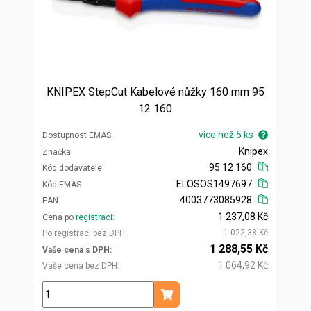
KNIPEX StepCut Kabelové nůžky 160 mm 95
12 160
více než 5 ks
Dostupnost EMAS
Knipex
Značka
95 12 160
Kód dodavatele
ELOSOS1497697
Kód EMAS
4003773085928
EAN
1 237,08 Kč
Cena po
registraci
1 022,38 Kč
Po registraci bez DPH
1 288,55 Kč
Vaše cena s DPH
1 064,92 Kč
Vaše cena bez DPH
ks
Přidat do košíku