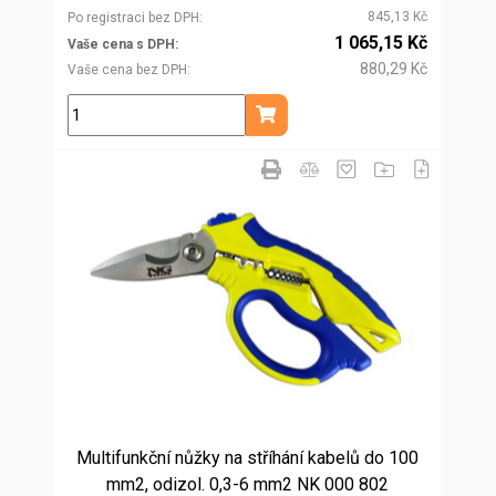
845,13 Kč
Po registraci bez DPH
1 065,15 Kč
Vaše cena s DPH
880,29 Kč
Vaše cena bez DPH
ks
Přidat do košíku
Multifunkční nůžky na stříhání kabelů do 100
mm2, odizol. 0,3-6 mm2 NK 000 802