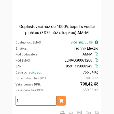
Odplášťovací nůž do 1000V, čepel s vodící
ploškou (3375 nůž s kapkou) AM-M
více než 50 ks
Dostupnost EMAS
Technik Elektro
Značka
AM-M
Kód dodavatele
ELNAOS0061260
Kód EMAS
8591735008949
EAN
766,54 Kč
Cena po
registraci
633,50 Kč
Po registraci bez DPH
798,42 Kč
Vaše cena s DPH
659,85 Kč
Vaše cena bez DPH
ks
Přidat do košíku