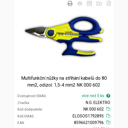
Multifunkční nůžky na stříhání kabelů do 80
mm2, odizol. 1,5-4 mm2 NK 000 602
více než 5 ks
Dostupnost EMAS
N.G. ELEKTRO
Značka
NK 000 602
Kód dodavatele
ELOSOS1792895
Kód EMAS
8596621009796
EAN