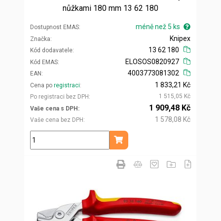
nůžkami 180 mm 13 62 180
méně než 5 ks
Dostupnost EMAS
Knipex
Značka
13 62 180
Kód dodavatele
ELOSOS0820927
Kód EMAS
4003773081302
EAN
1 833,21 Kč
Cena po
registraci
1 515,05 Kč
Po registraci bez DPH
1 909,48 Kč
Vaše cena s DPH
1 578,08 Kč
Vaše cena bez DPH
ks
Přidat do košíku