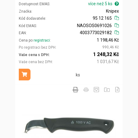
více než 5 ks
Dostupnost EMAS
Knipex
Značka
95 12 165
Kód dodavatele
NAOSOS0691026
Kód EMAS
4003773029182
EAN
1 198,46 Kč
Cena po
registraci
990,46 Kč
Po registraci bez DPH
1 248,32 Kč
Vaše cena s DPH
1 031,67 Kč
Vaše cena bez DPH
ks
Přidat do košíku