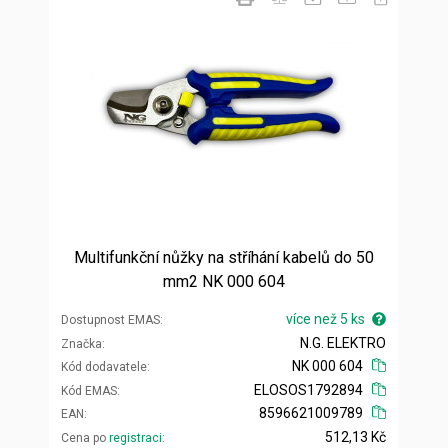
Multifunkční nůžky na stříhání kabelů do 50
mm2 NK 000 604
více než 5 ks
Dostupnost EMAS
N.G. ELEKTRO
Značka
NK 000 604
Kód dodavatele
ELOSOS1792894
Kód EMAS
8596621009789
EAN
512,13 Kč
Cena po
registraci