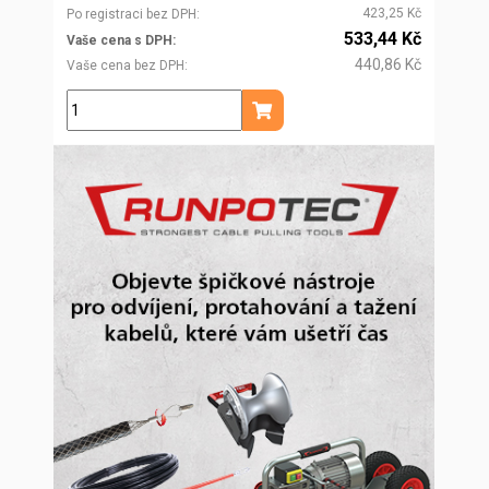
423,25 Kč
Po registraci bez DPH
533,44 Kč
Vaše cena s DPH
440,86 Kč
Vaše cena bez DPH
ks
Přidat do košíku