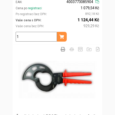
4003773085904
EAN
1 079,54 Kč
Cena po
registraci
892,18 Kč
Po registraci bez DPH
1 124,44 Kč
Vaše cena s DPH
929,29 Kč
Vaše cena bez DPH
ks
Přidat do košíku