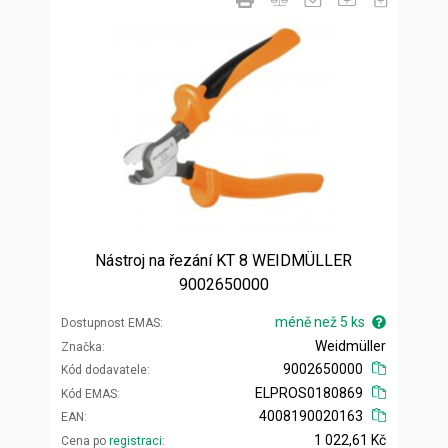
Nástroj na řezání KT 8 WEIDMÜLLER
9002650000
méně než 5 ks
Dostupnost EMAS
Weidmüller
Značka
9002650000
Kód dodavatele
ELPROS0180869
Kód EMAS
4008190020163
EAN
1 022,61 Kč
Cena po
registraci