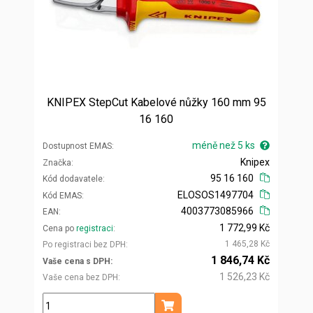
KNIPEX StepCut Kabelové nůžky 160 mm 95
16 160
méně než 5 ks
Dostupnost EMAS
Knipex
Značka
95 16 160
Kód dodavatele
ELOSOS1497704
Kód EMAS
4003773085966
EAN
1 772,99 Kč
Cena po
registraci
1 465,28 Kč
Po registraci bez DPH
1 846,74 Kč
Vaše cena s DPH
1 526,23 Kč
Vaše cena bez DPH
ks
Přidat do košíku