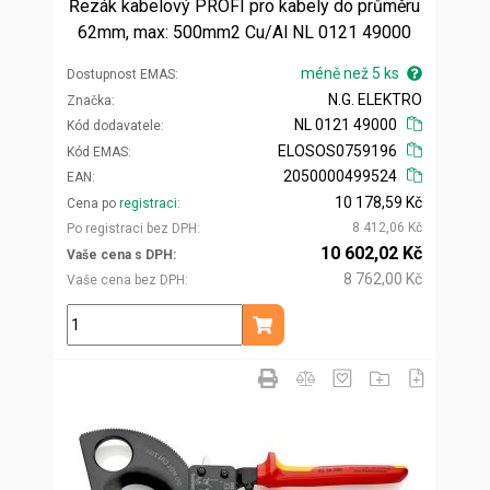
Řezák kabelový PROFI pro kabely do průměru
62mm, max: 500mm2 Cu/Al NL 0121 49000
méně než 5 ks
Dostupnost EMAS
N.G. ELEKTRO
Značka
NL 0121 49000
Kód dodavatele
ELOSOS0759196
Kód EMAS
2050000499524
EAN
10 178,59 Kč
Cena po
registraci
8 412,06 Kč
Po registraci bez DPH
10 602,02 Kč
Vaše cena s DPH
8 762,00 Kč
Vaše cena bez DPH
ks
Přidat do košíku