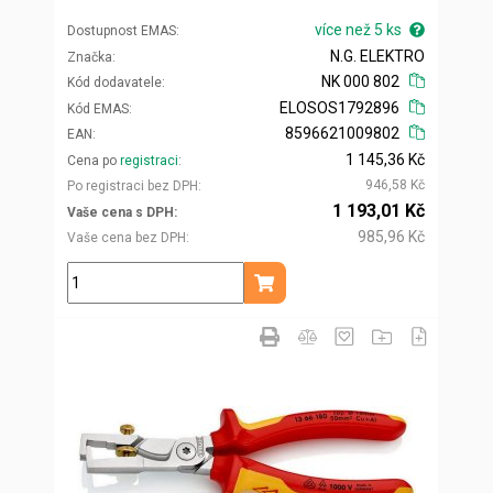
více než 5 ks
Dostupnost EMAS
N.G. ELEKTRO
Značka
NK 000 802
Kód dodavatele
ELOSOS1792896
Kód EMAS
8596621009802
EAN
1 145,36 Kč
Cena po
registraci
946,58 Kč
Po registraci bez DPH
1 193,01 Kč
Vaše cena s DPH
985,96 Kč
Vaše cena bez DPH
ks
Přidat do košíku