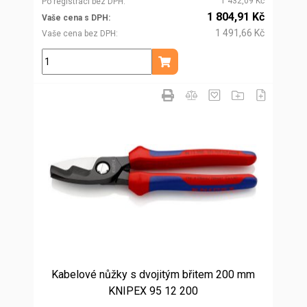
1 432,09 Kč
Po registraci bez DPH
1 804,91 Kč
Vaše cena s DPH
1 491,66 Kč
Vaše cena bez DPH
ks
Přidat do košíku
Kabelové nůžky s dvojitým břitem 200 mm
KNIPEX 95 12 200