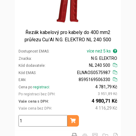
Řezák kabelový pro kabely do 400 mm2
průřezu Cu/Al N.G. ELEKTRO NL 240 500
více než 5 ks
Dostupnost EMAS
N.G. ELEKTRO
Značka
NL 240 500
Kód dodavatele
ELNAOS0575987
Kód EMAS
8595169506330
EAN
4 781,79 Kč
Cena po
registraci
3 951,89 Kč
Po registraci bez DPH
4 980,71 Kč
Vaše cena s DPH
4 116,29 Kč
Vaše cena bez DPH
ks
Přidat do košíku