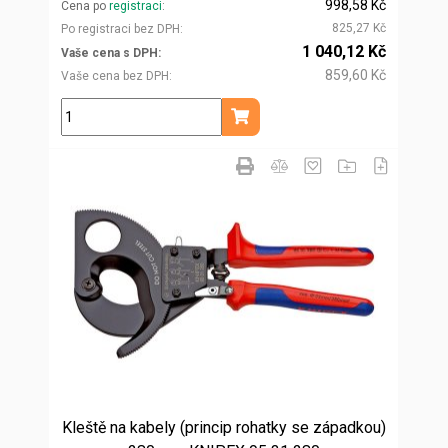
998,58 Kč
Cena po
registraci
825,27 Kč
Po registraci bez DPH
1 040,12 Kč
Vaše cena s DPH
859,60 Kč
Vaše cena bez DPH
ks
Přidat do košíku
Kleště na kabely (princip rohatky se západkou)