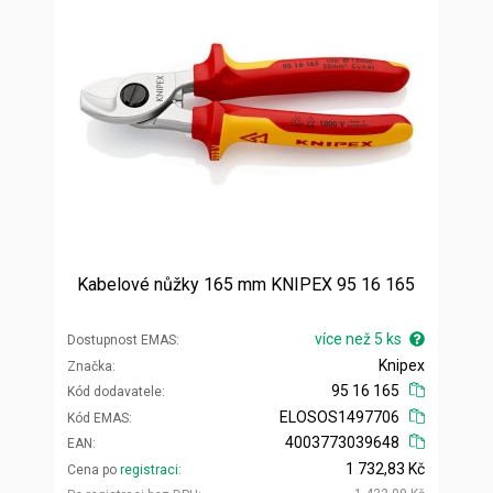
Kabelové nůžky 165 mm KNIPEX 95 16 165
více než 5 ks
Dostupnost EMAS
Knipex
Značka
95 16 165
Kód dodavatele
ELOSOS1497706
Kód EMAS
4003773039648
EAN
1 732,83 Kč
Cena po
registraci