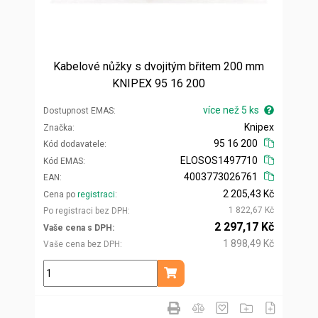
Kabelové nůžky s dvojitým břitem 200 mm
KNIPEX 95 16 200
více než 5 ks
Dostupnost EMAS
Knipex
Značka
95 16 200
Kód dodavatele
ELOSOS1497710
Kód EMAS
4003773026761
EAN
2 205,43 Kč
Cena po
registraci
1 822,67 Kč
Po registraci bez DPH
2 297,17 Kč
Vaše cena s DPH
1 898,49 Kč
Vaše cena bez DPH
ks
Přidat do košíku