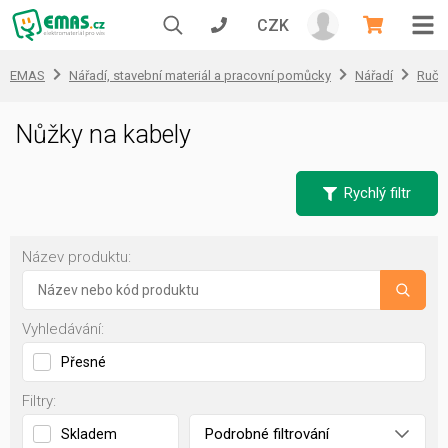
CZK
EMAS
Nářadí, stavební materiál a pracovní pomůcky
Nářadí
Ruční
Nůžky na kabely
Rychlý filtr
Název produktu:
Vyhledávání:
Přesné
Filtry:
Podrobné filtrování
Skladem