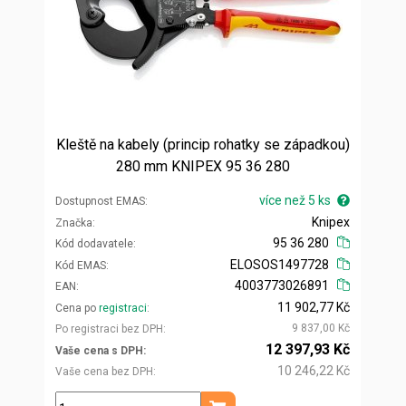
Kleště na kabely (princip rohatky se západkou)
280 mm KNIPEX 95 36 280
více než 5 ks
Dostupnost EMAS
Knipex
Značka
95 36 280
Kód dodavatele
ELOSOS1497728
Kód EMAS
4003773026891
EAN
11 902,77 Kč
Cena po
registraci
9 837,00 Kč
Po registraci bez DPH
12 397,93 Kč
Vaše cena s DPH
10 246,22 Kč
Vaše cena bez DPH