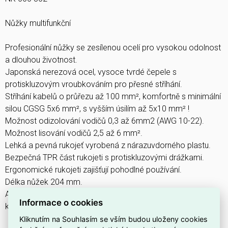
Nůžky multifunkční
Profesionální nůžky se zesílenou ocelí pro vysokou odolnost
a dlouhou životnost.
Japonská nerezová ocel, vysoce tvrdé čepele s
protiskluzovým vroubkováním pro přesné stříhání.
Stříhání kabelů o průřezu až 100 mm², komfortně s minimální
silou CGSG 5x6 mm², s vyšším úsilím až 5x10 mm² !
Možnost odizolování vodičů 0,3 až 6mm2 (AWG 10-22).
Možnost lisování vodičů 2,5 až 6 mm².
Lehká a pevná rukojeť vyrobená z nárazuvdorného plastu.
Bezpečná TPR část rukojeti s protiskluzovými drážkami.
Ergonomické rukojeti zajišťují pohodlné používání.
Délka nůžek 204 mm.
Aretace nůžek v uzamčeném stavu, ochranná plastová
Informace o cookies
krytka čepelí s možností zavěšení na opasek.
Kliknutím na Souhlasím se vším budou uloženy cookies