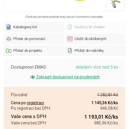
Obrázky pro tento produkt mají pouze ilustrativní charakter.
Katalogový list
Soubory ke stažení
Přidat do porovnání
Uložit do oblíbených
Přidat do projektu
Přidat do nabídky
Dostupnost EMAS:
skladem více než 5 ks
Zobrazit dostupnost na prodejnách
Původně:
1 282,81 Kč
Cena po
registraci
:
1 145,36 Kč
/ks
Po registraci bez DPH:
946,58 Kč
Vaše cena s DPH:
1 193,01 Kč
/ks
Vaše cena bez DPH:
985,96 Kč
/ks