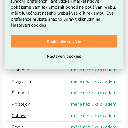
funkční, preferenční, analytické i marketingové -
dokážeme vám tak umožnit pohodlné používání webu,
DOSTUPNOST NA PRODEJNÁCH
měřit funkčnost našeho webu i vás cílit reklamou. Své
preference můžete snadno upravit kliknutím na
Dostupnost centrální sklady EMAS
Nastavení cookies.
Centrální sklad Ostrava
méně než 5 ks skladem
Souhlasím se vším
Morava
Nastavení cookies
Zlín
méně než 5 ks skladem
Olomouc
méně než 5 ks skladem
Nový Jičín
méně než 5 ks skladem
Šumperk
méně než 5 ks skladem
Prostějov
méně než 5 ks skladem
Ostrava
méně než 5 ks skladem
Opava
méně než 5 ks skladem