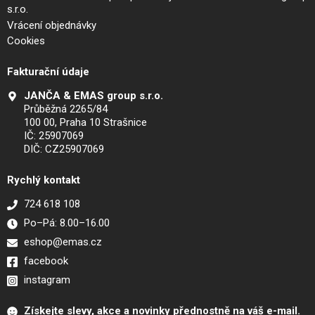
s.r.o.
Vrácení objednávky
Cookies
Fakturační údaje
JANČA & EMAS group s.r.o.
Průběžná 2265/84
100 00, Praha 10 Strašnice
IČ: 25907069
DIČ: CZ25907069
Rychlý kontakt
724 618 108
Po–Pá: 8.00–16.00
eshop@emas.cz
facebook
instagram
Získejte slevy, akce a novinky přednostně na váš e-mail.