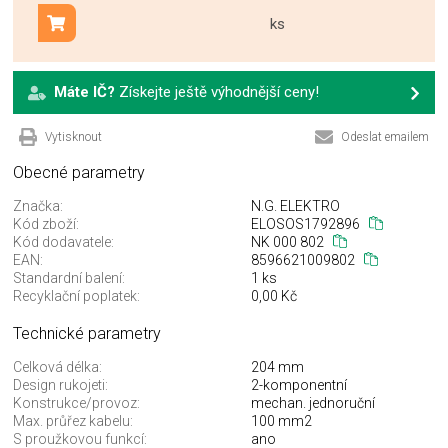
ks
Přidat do košíku
Máte IČ?
Získejte ještě výhodnější ceny!
Vytisknout
Odeslat emailem
Obecné parametry
Značka:
N.G. ELEKTRO
Kód zboží:
ELOSOS1792896
Kód dodavatele:
NK 000 802
EAN:
8596621009802
Standardní balení:
1 ks
Recyklační poplatek:
0,00 Kč
Technické parametry
Celková délka:
204 mm
Design rukojeti:
2-komponentní
Konstrukce/provoz:
mechan. jednoruční
Max. průřez kabelu:
100 mm2
S proužkovou funkcí:
ano