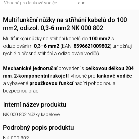
Vhodné pro lankové vodiče:
ano
Multifunkční nůžky na stříhání kabelů do 100
mm2, odizol. 0,3-6 mm2 NK 000 802
Multifunkční nůžky na stříhání kabelů do
100 mm2
s
odizolováním
0,3–6 mm2
(EAN:
8596621009802
) umožňují
rychlé a přesné stříhání a odizolování vodičů.
Mechanické jednoruční
provedení s
celkovou délkou 204
mm
,
2‑komponentní rukojetí
, vhodné pro
lankové vodiče
a vybavené
proužkovou funkcí
nabízí pohodlnou a
bezpečnou práci.
Interní název produktu
NK 000 802 Nůžky kabelové
Podrobný popis produktu
NK 000 802