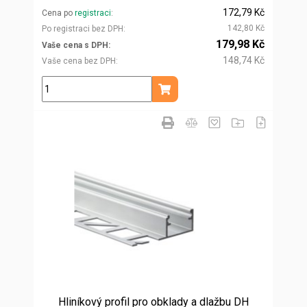
172,79 Kč
Cena po
registraci
142,80 Kč
Po registraci bez DPH
179,98 Kč
Vaše cena s DPH
148,74 Kč
Vaše cena bez DPH
m
Přidat do košíku
Hliníkový profil pro obklady a dlažbu DH