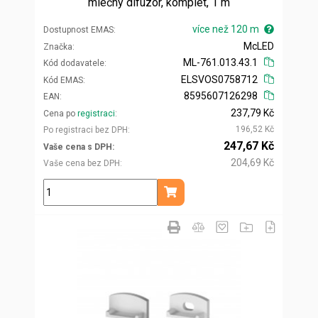
mléčný difuzor, komplet, 1 m
více než 120 m
Dostupnost EMAS
McLED
Značka
ML-761.013.43.1
Kód dodavatele
ELSVOS0758712
Kód EMAS
8595607126298
EAN
237,79 Kč
Cena po
registraci
196,52 Kč
Po registraci bez DPH
247,67 Kč
Vaše cena s DPH
204,69 Kč
Vaše cena bez DPH
m
Přidat do košíku