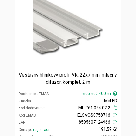
Vestavný hliníkový profil VR, 22x7 mm, mléčný
difuzor, komplet, 2 m
více než 400 m
Dostupnost EMAS
McLED
Značka
ML-761.024.02.2
Kód dodavatele
ELSVOS0758716
Kód EMAS
8595607124966
EAN
191,59 Kč
Cena po
registraci