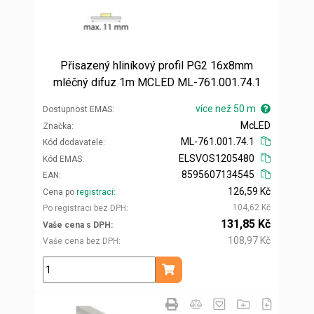
Přisazený hliníkový profil PG2 16x8mm
mléčný difuz 1m MCLED ML-761.001.74.1
více než 50 m
Dostupnost EMAS
McLED
Značka
ML-761.001.74.1
Kód dodavatele
ELSVOS1205480
Kód EMAS
8595607134545
EAN
126,59 Kč
Cena po
registraci
104,62 Kč
Po registraci bez DPH
131,85 Kč
Vaše cena s DPH
108,97 Kč
Vaše cena bez DPH
m
Přidat do košíku