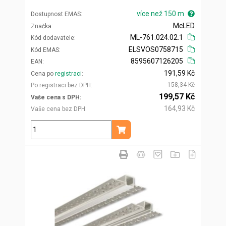
více než 150 m
Dostupnost EMAS
McLED
Značka
ML-761.024.02.1
Kód dodavatele
ELSVOS0758715
Kód EMAS
8595607126205
EAN
191,59 Kč
Cena po
registraci
158,34 Kč
Po registraci bez DPH
199,57 Kč
Vaše cena s DPH
164,93 Kč
Vaše cena bez DPH
m
Přidat do košíku