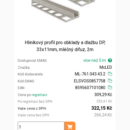
Hliníkový profil pro obklady a dlažbu DP,
33x11mm, mléčný difuz, 2m
více než 5 m
Dostupnost EMAS
McLED
Značka
ML-761.043.43.2
Kód dodavatele
ELSVOS0857758
Kód EMAS
8595607101080
EAN
309,29 Kč
Cena po
registraci
255,61 Kč
Po registraci bez DPH
322,15 Kč
Vaše cena s DPH
266,24 Kč
Vaše cena bez DPH
m
Přidat do košíku