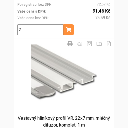
72,57 Kč
Po registraci bez DPH
91,46 Kč
Vaše cena s DPH
75,59 Kč
Vaše cena bez DPH
m
Přidat do košíku
Vestavný hliníkový profil VR, 22x7 mm, mléčný
difuzor, komplet, 1 m