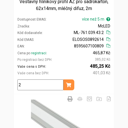
Vestavný hliníkový profil AZ pro sádrokarton,
62x14mm, mléčný difuz, 2m
více než 5 m
Dostupnost EMAS
McLED
Značka
ML-761.039.43.2
Kód dodavatele
ELOSOS0892614
Kód EMAS
8595607100809
EAN
465,87 Kč
Cena po
registraci
385,02 Kč
Po registraci bez DPH
485,25 Kč
Vaše cena s DPH
401,03 Kč
Vaše cena bez DPH
m
Přidat do košíku