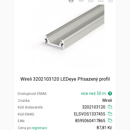
Wireli 3202103120 LEDeye Přisazený profil
více než 50 m
Dostupnost EMAS
Wireli
Značka
3202103120
Kód dodavatele
ELSVOS1337455
Kód EMAS
8595060417865
EAN
87,81 Kč
Cena po
registraci