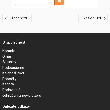
ks
Přidat do košíku
Předchozí
Následující
O společnosti
Kontakt
O nás
Aktuality
Podporujeme
Kalendář akcí
Pobočky
Kariéra
Dodavatelé
Odhlášení z newsletteru
Důležité odkazy