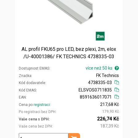
AL profil FKU65 pro LED, bez plexi, 2m, elox
/U-40001386/ FK TECHNICS 4738335-03
více než 50 ks
Dostupnost EMAS
FK Technics
Značka
4738335-03
Kód dodavatele
ELSVOS0711835
Kód EMAS
8591636017071
EAN
217,68 Kč
Cena po
registraci
179,90 Kč
Po registraci bez DPH
226,74 Kč
Vaše cena s DPH
187,39 Kč
Vaše cena bez DPH