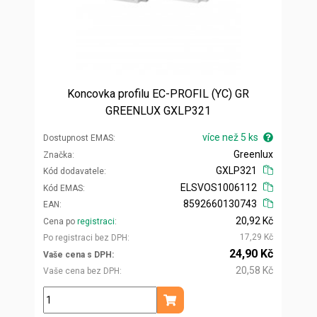
Koncovka profilu EC-PROFIL (YC) GR
GREENLUX GXLP321
více než 5 ks
Dostupnost EMAS
Greenlux
Značka
GXLP321
Kód dodavatele
ELSVOS1006112
Kód EMAS
8592660130743
EAN
20,92 Kč
Cena po
registraci
17,29 Kč
Po registraci bez DPH
24,90 Kč
Vaše cena s DPH
20,58 Kč
Vaše cena bez DPH
ks
Přidat do košíku