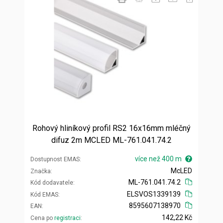
Rohový hliníkový profil RS2 16x16mm mléčný
difuz 2m MCLED ML-761.041.74.2
více než 400 m
Dostupnost EMAS
McLED
Značka
ML-761.041.74.2
Kód dodavatele
ELSVOS1339139
Kód EMAS
8595607138970
EAN
142,22 Kč
Cena po
registraci