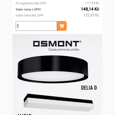
117,54 Kč
Po registraci bez DPH
148,14 Kč
Vaše cena s DPH
122,43 Kč
Vaše cena bez DPH
m
Přidat do košíku