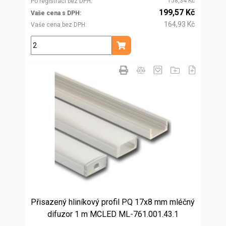
158,34 Kč
Po registraci bez DPH
199,57 Kč
Vaše cena s DPH
164,93 Kč
Vaše cena bez DPH
m
Přidat do košíku
Přisazený hliníkový profil PQ 17x8 mm mléčný
difuzor 1 m MCLED ML-761.001.43.1