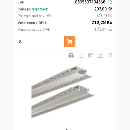
8595607134668
EAN
203,80 Kč
Cena po
registraci
168,43 Kč
Po registraci bez DPH
212,28 Kč
Vaše cena s DPH
175,44 Kč
Vaše cena bez DPH
m
Přidat do košíku