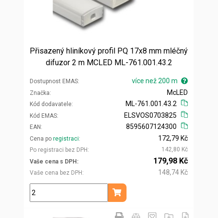
Přisazený hliníkový profil PQ 17x8 mm mléčný
difuzor 2 m MCLED ML-761.001.43.2
více než 200 m
Dostupnost EMAS
McLED
Značka
ML-761.001.43.2
Kód dodavatele
ELSVOS0703825
Kód EMAS
8595607124300
EAN
172,79 Kč
Cena po
registraci
142,80 Kč
Po registraci bez DPH
179,98 Kč
Vaše cena s DPH
148,74 Kč
Vaše cena bez DPH
m
Přidat do košíku