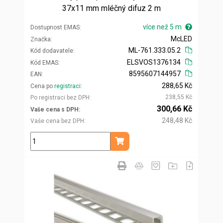
37x11 mm mléčný difuz 2 m
více než 5 m
Dostupnost EMAS
McLED
Značka
ML-761.333.05.2
Kód dodavatele
ELSVOS1376134
Kód EMAS
8595607144957
EAN
288,65 Kč
Cena po
registraci
238,55 Kč
Po registraci bez DPH
300,66 Kč
Vaše cena s DPH
248,48 Kč
Vaše cena bez DPH
m
Přidat do košíku