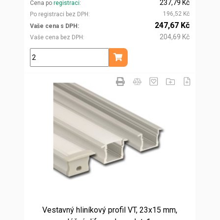
237,79 Kč
Cena po
registraci
196,52 Kč
Po registraci bez DPH
247,67 Kč
Vaše cena s DPH
204,69 Kč
Vaše cena bez DPH
m
Přidat do košíku
Vestavný hliníkový profil VT, 23x15 mm,