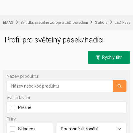
EMAS
Svítidla, světelné zdroje a LED osvětlení
Svítidla
LED Pásek 
Profil pro světelný pásek/hadici
Rychlý filtr
Název produktu:
Vyhledávání:
Přesné
Filtry:
Podrobné filtrování
Skladem