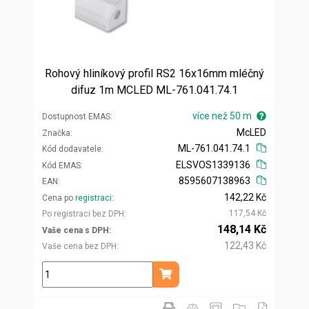
Rohový hliníkový profil RS2 16x16mm mléčný
difuz 1m MCLED ML-761.041.74.1
více než 50 m
Dostupnost EMAS
McLED
Značka
ML-761.041.74.1
Kód dodavatele
ELSVOS1339136
Kód EMAS
8595607138963
EAN
142,22 Kč
Cena po
registraci
117,54 Kč
Po registraci bez DPH
148,14 Kč
Vaše cena s DPH
122,43 Kč
Vaše cena bez DPH
m
Přidat do košíku