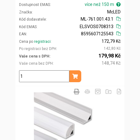
více než 150 m
Dostupnost EMAS
McLED
Značka
ML-761.001.43.1
Kód dodavatele
ELSVOS0708313
Kód EMAS
8595607125543
EAN
172,79 Kč
Cena po
registraci
142,80 Kč
Po registraci bez DPH
179,98 Kč
Vaše cena s DPH
148,74 Kč
Vaše cena bez DPH
m
Přidat do košíku