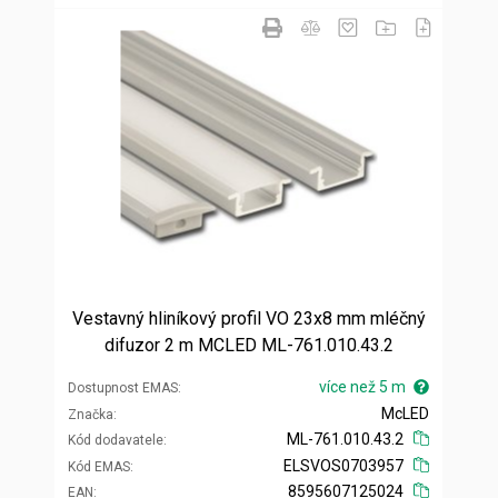
Vestavný hliníkový profil VO 23x8 mm mléčný
difuzor 2 m MCLED ML-761.010.43.2
více než 5 m
Dostupnost EMAS
McLED
Značka
ML-761.010.43.2
Kód dodavatele
ELSVOS0703957
Kód EMAS
8595607125024
EAN