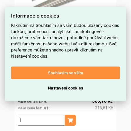
Informace o cookies
Kliknutím na Souhlasím se vším budou uloženy cookies
funkční, preferenční, analytické i marketingové -
Vestavný hliníkový profil AG pro sádrokarton,
dokážeme vám tak umožnit pohodlné používání webu,
53x14mm, mléčný difuz, 2m
měřit funkčnost našeho webu i vás cílit reklamou. Své
preference můžete snadno upravit kliknutím na
více než 5 m
Dostupnost EMAS
Nastavení cookies.
McLED
Značka
ML-761.036.43.2
Kód dodavatele
Souhlasím se vším
ELSVOS0854665
Kód EMAS
8595607100625
EAN
367,79 Kč
Nastavení cookies
Cena po
registraci
303,96 Kč
Po registraci bez DPH
383,10 Kč
Vaše cena s DPH
316,61 Kč
Vaše cena bez DPH
m
Přidat do košíku