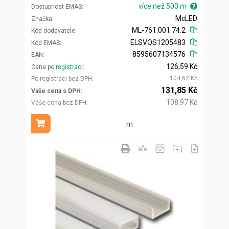
více než 500 m
Dostupnost EMAS
McLED
Značka
ML-761.001.74.2
Kód dodavatele
ELSVOS1205483
Kód EMAS
8595607134576
EAN
126,59 Kč
Cena po
registraci
104,62 Kč
Po registraci bez DPH
131,85 Kč
Vaše cena s DPH
108,97 Kč
Vaše cena bez DPH
m
Přidat do košíku