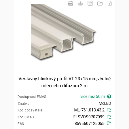
Vestavný hliníkový profil VT 23x15 mm,včetně
mléčného difuzoru 2 m
více než 50 m
Dostupnost EMAS
McLED
Značka
ML-761.013.43.2
Kód dodavatele
ELSVOS0707099
Kód EMAS
8595607125055
EAN