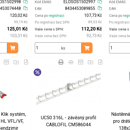
OS1502998
ELOSOS1502997
Kód EMAS
Kód EMAS
4453074448
8434453089855
EAN
EAN
120,02 Kč
107,73 Kč
Cena po
registraci
Cena po
regi
99,19 Kč
89,03 Kč
Po registraci bez DPH
Po registrac
125,01 Kč
112,20 Kč
Vaše cena s DPH
Vaše cena s
103,31 Kč
92,73 Kč
Vaše cena bez DPH
Vaše cena b
ks
Přidat do košíku
Přidat do košíku
 Klik systém,
Nástěnná 
UC50 316L - závěsný profil
y HL VFL/VF,
pro drát
CABLOFIL CM586044
endzimir
138x