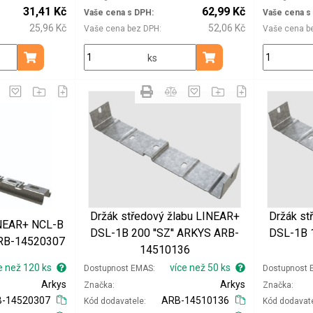
31,41 Kč
62,99 Kč
Vaše cena s DPH
Vaše cena s
25,96 Kč
52,06 Kč
Vaše cena bez DPH
Vaše cena b
ks
Přidat do košíku
Přidat do košíku
Držák středový žlabu LINEAR+
Držák st
INEAR+ NCL-B
DSL-1B 200 ''SZ'' ARKYS ARB-
DSL-1B 1
ARB-14520307
14510136
e než 120 ks
více než 50 ks
Dostupnost EMAS
Dostupnost
Arkys
Arkys
Značka
Značka
-14520307
ARB-14510136
Kód dodavatele
Kód dodavat