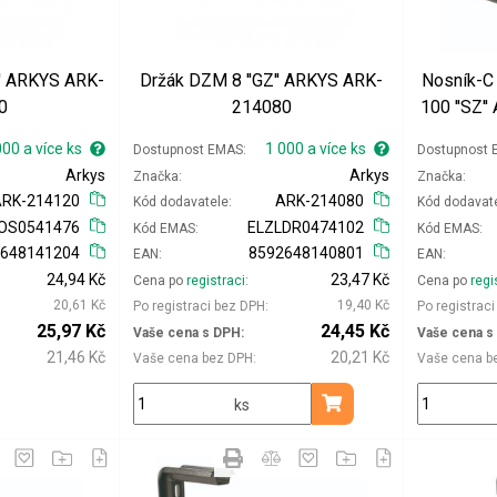
'' ARKYS ARK-
Držák DZM 8 ''GZ'' ARKYS ARK-
Nosník-C
0
214080
100 ''SZ
000 a více ks
1 000 a více ks
Dostupnost EMAS
Dostupnost
Arkys
Arkys
Značka
Značka
ARK-214120
ARK-214080
Kód dodavatele
Kód dodavat
OS0541476
ELZLDR0474102
Kód EMAS
Kód EMAS
2648141204
8592648140801
EAN
EAN
24,94 Kč
23,47 Kč
Cena po
registraci
Cena po
regi
20,61 Kč
19,40 Kč
Po registraci bez DPH
Po registrac
25,97 Kč
24,45 Kč
Vaše cena s DPH
Vaše cena s
21,46 Kč
20,21 Kč
Vaše cena bez DPH
Vaše cena b
ks
Přidat do košíku