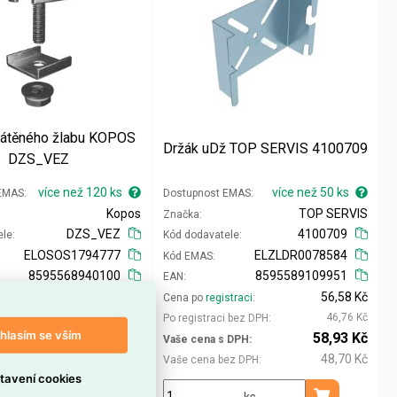
rátěného žlabu KOPOS
Držák uDž TOP SERVIS 4100709
DZS_VEZ
více než 120 ks
více než 50 ks
 EMAS
Dostupnost EMAS
Kopos
TOP SERVIS
Značka
DZS_VEZ
4100709
ele
Kód dodavatele
ELOSOS1794777
ELZLDR0078584
Kód EMAS
8595568940100
8595589109951
EAN
23,46 Kč
56,58 Kč
straci
Cena po
registraci
19,39 Kč
46,76 Kč
i bez DPH
Po registraci bez DPH
hlasím se vším
24,44 Kč
58,93 Kč
 DPH
Vaše cena s DPH
20,20 Kč
48,70 Kč
ez DPH
Vaše cena bez DPH
tavení cookies
ks
ks