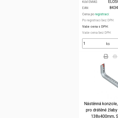
ELOS
Kód EMAS
843
EAN
Cena po
registraci
Po registraci bez DPH
Vaše cena s DPH
Vaše cena bez DPH
ks
Nástěnná konzole,
pro drátěné žlab
138x400mm, S