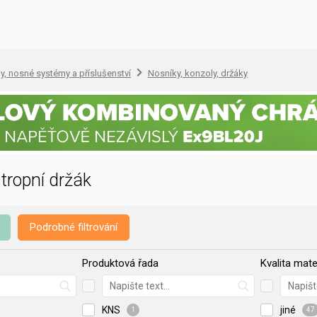
, nosné systémy a příslušenství
Nosníky, konzoly, držáky
tropní držák
Podrobné filtrování
Produktová řada
Kvalita mate
KNS
jiné
1
47