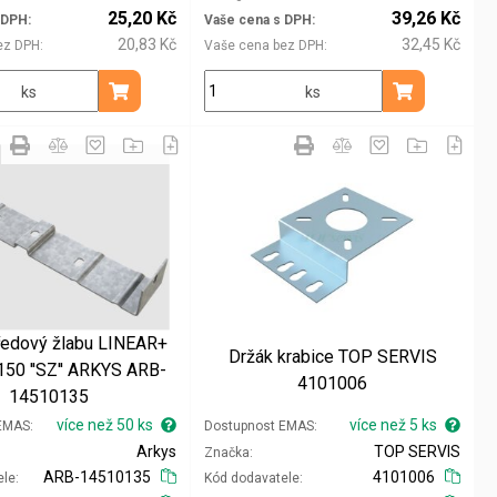
25,20 Kč
39,26 Kč
 DPH
Vaše cena s DPH
20,83 Kč
32,45 Kč
ez DPH
Vaše cena bez DPH
ks
ks
Přidat do košíku
Přidat do koš
ředový žlabu LINEAR+
Držák krabice TOP SERVIS
50 ''SZ'' ARKYS ARB-
4101006
14510135
více než 50 ks
více než 5 ks
 EMAS
Dostupnost EMAS
Arkys
TOP SERVIS
Značka
ARB-14510135
4101006
ele
Kód dodavatele