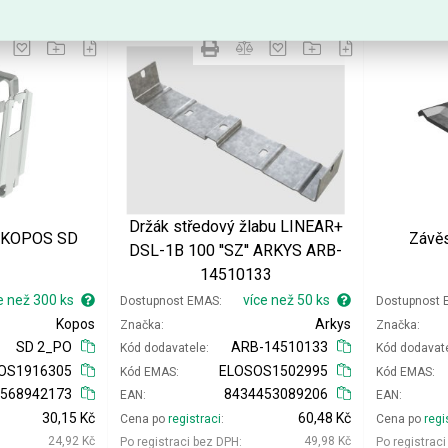
Přidat do košíku
Přidat do košíku
Držák středový žlabu LINEAR+
k KOPOS SD
Závě
DSL-1B 100 ''SZ'' ARKYS ARB-
14510133
e než 300 ks
více než 50 ks
Dostupnost EMAS
Dostupnost
Kopos
Arkys
Značka
Značka
SD 2_PO
ARB-14510133
Kód dodavatele
Kód dodavat
OS1916305
ELOSOS1502995
Kód EMAS
Kód EMAS
5568942173
8434453089206
EAN
EAN
30,15 Kč
60,48 Kč
Cena po
registraci
Cena po
regi
24,92 Kč
49,98 Kč
Po registraci bez DPH
Po registrac