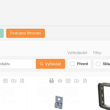
Podrobné filtrování
Vyhledávání:
Filtry:
Vyhledat
Přesné
Skl