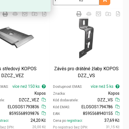
Přidat do košíku
Přidat do koš
s středový KOPOS
Závěs pro drátěné žlaby KOPOS
DZCZ_VEZ
DZZ_VS
více než 150 ks
více než 5 ks
 EMAS
Dostupnost EMAS
Kopos
Kopos
Značka
DZCZ_VEZ
DZZ_VS
ele
Kód dodavatele
ELOSOS1793836
ELOSOS1794786
Kód EMAS
8595568939876
8595568940155
EAN
24,20 Kč
37,69 Kč
straci
Cena po
registraci
20,00 Kč
31,15 Kč
i bez DPH
Po registraci bez DPH