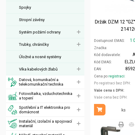
Spojky
Stropní závěsy
Držák DZM 12 ''GZ
21412
Systém požární ochrany
1 
Dostupnost EMAS
Trubky, chráničky
Značka
Kód dodavatele
Úložné a nosné systémy
ELZL
Kód EMAS
859
Víka kabelových žlabů
EAN
Cena po
registraci
Datová, komunikační a
Po registraci bez DPH
telekomunikační technika
Vaše cena s DPH
Fotovoltaika, vzduchotechnika
Vaše cena bez DPH
a topení
Spotřební a IT elektronika pro
ks
Přidat do košíku
domácnost
Instalační, izolační a spojovací
materiál