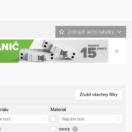
Zobrazit akční nabídky
Zrušit všechny filtry
riálu
Materiál
nerez
2