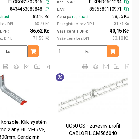
ELOSOS1502996
ELKRKR0601294
Kód EMAS
8434453089848
8595589110971
EAN
83,16 Kč
38,55 Kč
straci
Cena po
registraci
68,73 Kč
31,86 Kč
i bez DPH
Po registraci bez DPH
86,62 Kč
40,15 Kč
 DPH
Vaše cena s DPH
71,59 Kč
33,18 Kč
ez DPH
Vaše cena bez DPH
ks
ks
Přidat do košíku
Přidat do koš
konzole, Klik systém,
UC50 GS - závěsný profil
ěné žlaby HL VFL/VF,
CABLOFIL CM586040
300mm, Sendzimir