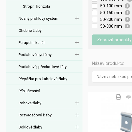
50-100 mm
Stropní konzola
1
50-150 mm
1
Nosný profilový systém
50-200 mm
1
50-300 mm
1
Ohebné žlaby
50-400 mm
1
Zobrazit produkty
50-500 mm
1
Parapetní kanál
50-600 mm
1
60-200 mm
7
Podlahové systémy
60-600 mm
2
Název produktu:
Podlahové, přechodové lišty
68-75 mm
2
Přepážka pro kabelové žlaby
Příslušenství
Rohové žlaby
Rozvaděčové žlaby
Soklové žlaby