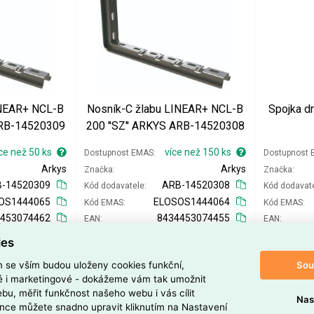
INEAR+ NCL-B
Nosník-C žlabu LINEAR+ NCL-B
Spojka d
ARB-14520309
200 ''SZ'' ARKYS ARB-14520308
ce než 50 ks
více než 150 ks
Dostupnost EMAS
Dostupnost
Arkys
Arkys
Značka
Značka
-14520309
ARB-14520308
Kód dodavatele
Kód dodavat
OS1444065
ELOSOS1444064
Kód EMAS
Kód EMAS
4453074462
8434453074455
EAN
EAN
153,09 Kč
132,30 Kč
Cena po
registraci
Cena po
regi
ies
126,52 Kč
109,34 Kč
Po registraci bez DPH
Po registrac
Sou
m se vším budou uloženy cookies funkční,
159,45 Kč
137,81 Kč
Vaše cena s DPH
Vaše cena s
ké i marketingové - dokážeme vám tak umožnit
131,78 Kč
113,89 Kč
Vaše cena bez DPH
Vaše cena b
bu, měřit funkčnost našeho webu i vás cílit
Nas
nce můžete snadno upravit kliknutím na Nastavení
ks