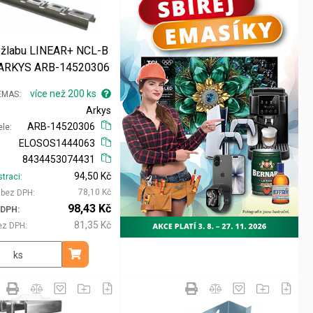
 žlabu LINEAR+ NCL-B
'' ARKYS ARB-14520306
více než 200 ks
 EMAS
Arkys
ARB-14520306
ele
ELOSOS1444063
8434453074431
94,50 Kč
straci
78,10 Kč
i bez DPH
98,43 Kč
 DPH
81,35 Kč
ez DPH
ks
Přidat do košíku