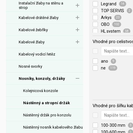
Instalační žlaby na stěnu a
Legrand
14
strop
TOP SERVIS
2
Arkys
Kabelové drátěné žlaby
23
OBO
102
Kabelové žebříky
HL system
58
Erico
2
Vhodné pro celistvo
Kabelové žlaby
Cablofil
20
Kabelový vodicí řetěz
ano
9
Nosné svorky
ne
119
Nosníky, konzoly, držáky
Kolejnicová konzole
Nástěnný a stropní držák
Vhodné pro šířku ka
Nástěnný držák pro konzolu
100-300 mm
3
Nástěnný nosník kabelového žlabu
100-600 mm
1