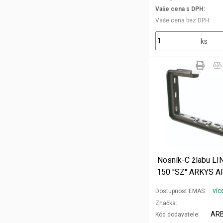
Vaše cena s DPH
Vaše cena bez DPH
ks
Nosník-C žlabu L
150 ''SZ'' ARKYS 
víc
Dostupnost EMAS
Značka
ARB
Kód dodavatele