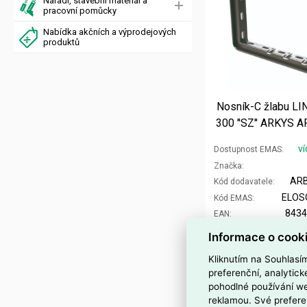
Nářadí, stavební materiál a
pracovní pomůcky
Nabídka akčních a výprodejových
produktů
Nosník-C žlabu L
300 ''SZ'' ARKYS 
ví
Dostupnost EMAS
Značka
ARB
Kód dodavatele
ELOS
Kód EMAS
843
EAN
Cena po
registraci
Informace o cook
Po registraci bez DPH
Kliknutím na Souhlasí
Vaše cena s DPH
preferenční, analytic
Vaše cena bez DPH
pohodlné používání we
reklamou. Své prefere
ks