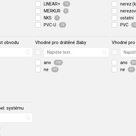
LINEAR+
nerez (k
14
MERKUR
nerezov
9
NKS
ostatní
1
PVC-U
PVC
14
1
st obvodu
Vhodné pro drátěné žlaby
Vhodné pro 
ano
ano
106
83
ne
ne
40
61
bel. systému