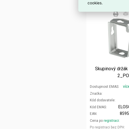
cookies.
Skupinový držá
2_PO
víc
Dostupnost EMAS
Značka
Kód dodavatele
ELOS
Kód EMAS
859
EAN
Cena po
registraci
Po registraci bez DPH