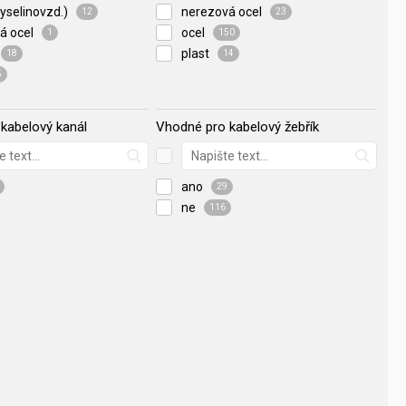
yselinovzd.)
nerezová ocel
12
23
á ocel
ocel
1
150
plast
18
14
5
kabelový kanál
Vhodné pro kabelový žebřík
ano
29
ne
116