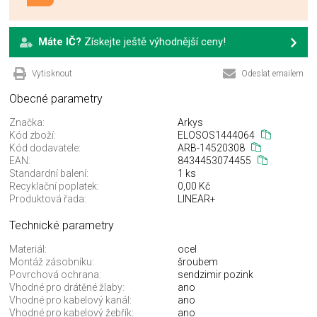
Máte IČ?
Získejte ještě výhodnější ceny!
Vytisknout
Odeslat emailem
Obecné parametry
Značka:
Arkys
Kód zboží:
ELOSOS1444064
Kód dodavatele:
ARB-14520308
EAN:
8434453074455
Standardní balení:
1 ks
Recyklační poplatek:
0,00 Kč
Produktová řada:
LINEAR+
Technické parametry
Materiál:
ocel
Montáž zásobníku:
šroubem
Povrchová ochrana:
sendzimir pozink
Vhodné pro drátěné žlaby:
ano
Vhodné pro kabelový kanál:
ano
Vhodné pro kabelový žebřík:
ano