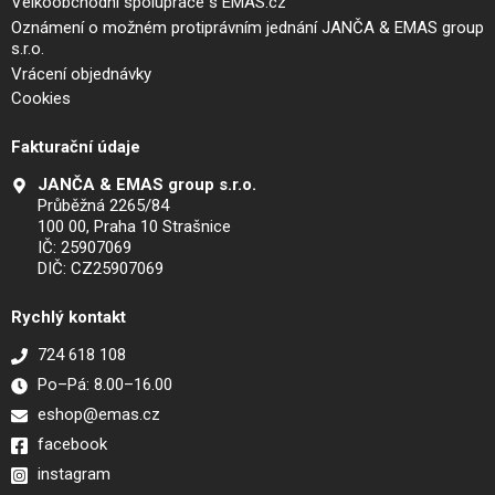
Velkoobchodní spolupráce s EMAS.cz
Oznámení o možném protiprávním jednání JANČA & EMAS group
s.r.o.
Vrácení objednávky
Cookies
Fakturační údaje
JANČA & EMAS group s.r.o.
Průběžná 2265/84
100 00, Praha 10 Strašnice
IČ: 25907069
DIČ: CZ25907069
Rychlý kontakt
724 618 108
Po–Pá: 8.00–16.00
eshop@emas.cz
facebook
instagram