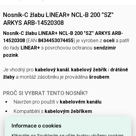
Nosník-C žlabu LINEAR+ NCL-B 200 ''SZ''
ARKYS ARB-14520308
Nosník-C žlabu LINEAR+ NCL-B 200 "SZ" ARKYS ARB-
14520308
(EAN
8434453074455
) je vyroben z
oceli
a patří
do řady
LINEAR+
s povrchovou ochranou
sendzimir
pozink
.
Je vhodný pro
kabelový kanál
,
kabelový žebřík
i
drátěné
žlaby
a montáž zásobníku je prováděna
šroubem
.
PROČ SI VYBRAT TENTO NOSNÍK?
Navržen pro použití v
kabelovém kanálu
.
Kompatibilní s
kabelovým žebříkem
.
Vhodný i pro
drátěné žlaby
.
Informace o cookies
Vyroben z
oceli
pro pevnou a odolnou konstrukci.
Kliknutím na Souhlasím se vším budou uloženy cookies