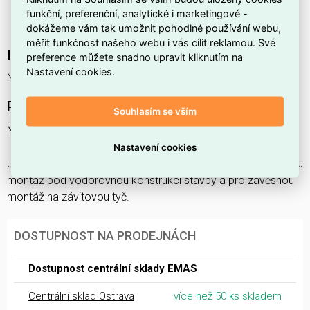
Patří do produktové řady
LINEAR+
, která zajišťuje
funkční, preferenční, analytické i marketingové -
konzistentní řešení montáže.
dokážeme vám tak umožnit pohodlné používání webu,
měřit funkčnost našeho webu i vás cílit reklamou. Své
Interní název produktu
preference můžete snadno upravit kliknutím na
Nastavení cookies.
Nosník-C žlabu LINEAR+ NCL1B 200 "SZ"
Podrobný popis produktu
Souhlasím se vším
Nosník-C žlabu LINEAR+ NCL-B 200 "SZ"
Nastavení cookies
Jako víceúčelový nosník pro nástěnnou montáž, podvěšenou
montáž pod vodorovnou konstrukci stavby a pro závěsnou
montáž na závitovou tyč.
DOSTUPNOST NA PRODEJNÁCH
Dostupnost centrální sklady EMAS
Centrální sklad Ostrava
více než 50 ks skladem