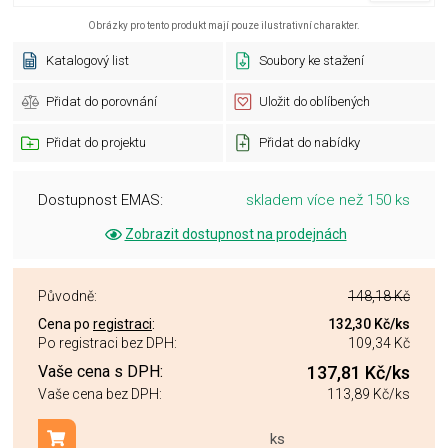
Obrázky pro tento produkt mají pouze ilustrativní charakter.
Katalogový list
Soubory ke stažení
Přidat do porovnání
Uložit do oblíbených
Přidat do projektu
Přidat do nabídky
Dostupnost EMAS:
skladem více než 150 ks
Zobrazit dostupnost na prodejnách
Původně:
148,18 Kč
Cena po
registraci
:
132,30 Kč
/ks
Po registraci bez DPH:
109,34 Kč
Vaše cena s DPH:
137,81 Kč
/ks
Vaše cena bez DPH:
113,89 Kč
/ks
ks
Přidat do košíku