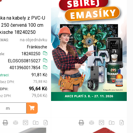
ska na kabely z PVC-U
 250 červená 100 cm
kische 18240250
na objednávku
 EMAS
Fränkische
18240250
ele
ELOSOS0815027
4013960017854
91,81 Kč
straci
75,88 Kč
i bez DPH
95,64 Kč
 DPH
79,04 Kč
ez DPH
m
Přidat do košíku