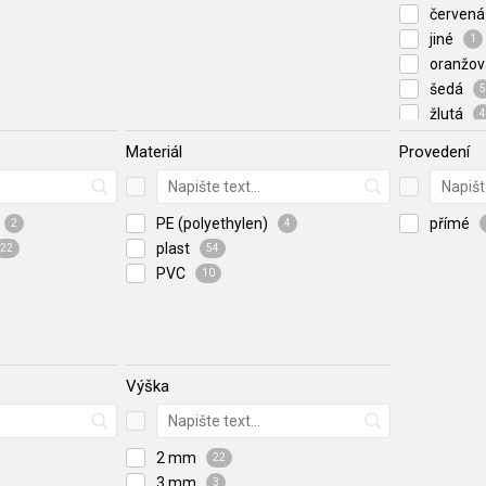
červen
jiné
1
oranžo
šedá
5
žlutá
4
Materiál
Provedení
PE (polyethylen)
přímé
2
4
plast
22
54
PVC
10
Výška
2 mm
22
3 mm
3