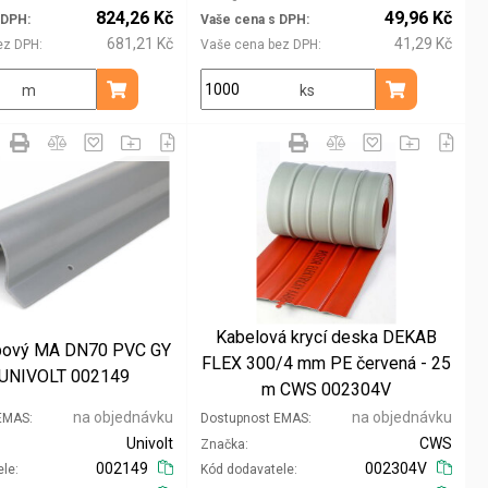
824,26 Kč
49,96 Kč
 DPH
Vaše cena s DPH
681,21 Kč
41,29 Kč
ez DPH
Vaše cena bez DPH
m
ks
Přidat do košíku
Přidat do koš
Kabelová krycí deska DEKAB
upový MA DN70 PVC GY
FLEX 300/4 mm PE červená - 25
 UNIVOLT 002149
m CWS 002304V
na objednávku
na objednávku
 EMAS
Dostupnost EMAS
Univolt
CWS
Značka
002149
002304V
ele
Kód dodavatele