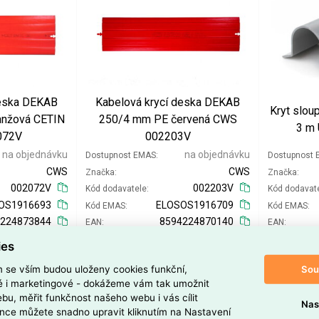
deska DEKAB
Kabelová krycí deska DEKAB
Kryt slo
anžová CETIN
250/4 mm PE červená CWS
3 m
072V
002203V
na objednávku
na objednávku
Dostupnost EMAS
Dostupnost
CWS
CWS
Značka
Značka
002072V
002203V
Kód dodavatele
Kód dodavat
OS1916693
ELOSOS1916709
Kód EMAS
Kód EMAS
4224873844
8594224870140
EAN
EAN
40,78 Kč
56,41 Kč
Cena po
registraci
Cena po
regi
ies
33,70 Kč
46,62 Kč
Po registraci bez DPH
Po registrac
Sou
m se vším budou uloženy cookies funkční,
42,47 Kč
58,76 Kč
Vaše cena s DPH
Vaše cena s
ké i marketingové - dokážeme vám tak umožnit
35,10 Kč
48,56 Kč
Vaše cena bez DPH
Vaše cena b
bu, měřit funkčnost našeho webu i vás cílit
Nas
nce můžete snadno upravit kliknutím na Nastavení
m