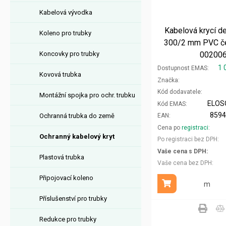
Kabelová vývodka
Kabelová krycí 
Koleno pro trubky
300/2 mm PVC č
Koncovky pro trubky
00200
1 
Dostupnost EMAS
Kovová trubka
Značka
Kód dodavatele
Montážní spojka pro ochr. trubku
ELOS
Kód EMAS
859
Ochranná trubka do země
EAN
Cena po
registraci
Ochranný kabelový kryt
Po registraci bez DPH
Vaše cena s DPH
Plastová trubka
Vaše cena bez DPH
Připojovací koleno
m
Přidat do košíku
Příslušenství pro trubky
Redukce pro trubky