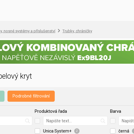
, nosné systémy a příslušenství
Trubky, chráničky
elový kryt
Podrobné filtrování
Produktová řada
Barva
Unica System+
černá
2