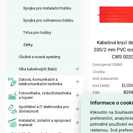
Spojka pro instalační trubku
Spojka pro ochrannou trubku
T-Kus pro trubky
Kabelová krycí 
Zátky
200/2 mm PVC or
CWS 002
Úložné a nosné systémy
Dostupnost EMAS
Víka kabelových žlabů
Značka
Kód dodavatele
Datová, komunikační a
telekomunikační technika
ELOS
Kód EMAS
859
EAN
Fotovoltaika, vzduchotechnika
a topení
Cena po
registraci
Informace o cook
Po registraci bez DPH
Spotřební a IT elektronika pro
domácnost
Kliknutím na Souhlasí
Vaše cena s DPH
preferenční, analytic
Instalační, izolační a spojovací
Vaše cena bez DPH
pohodlné používání we
materiál
reklamou. Své prefere
m