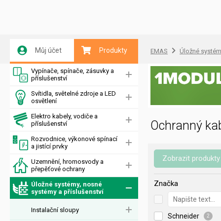
Můj účet
Produkty
EMAS
Úložné systémy
Vypínače, spínače, zásuvky a
příslušenství
Svítidla, světelné zdroje a LED
osvětlení
Elektro kabely, vodiče a
Ochranný kab
příslušenství
Rozvodnice, výkonové spínací
a jistící prvky
Zobrazit produkty
Uzemnění, hromosvody a
přepěťové ochrany
Značka
Úložné systémy, nosné
systémy a příslušenství
Instalační sloupy
Schneider
2