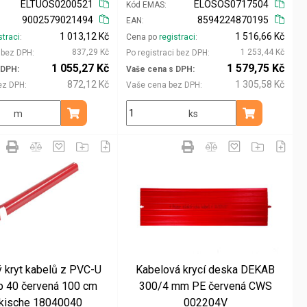
ELTUOS0200521
ELOSOS0717504
Kód EMAS
9002579021494
8594224870195
EAN
1 013,12 Kč
1 516,66 Kč
straci
Cena po
registraci
837,29 Kč
1 253,44 Kč
i bez DPH
Po registraci bez DPH
1 055,27 Kč
1 579,75 Kč
 DPH
Vaše cena s DPH
872,12 Kč
1 305,58 Kč
ez DPH
Vaše cena bez DPH
m
ks
Přidat do košíku
Přidat do koš
 kryt kabelů z PVC-U
Kabelová krycí deska DEKAB
p 40 červená 100 cm
300/4 mm PE červená CWS
kische 18040040
002204V