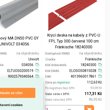
Krycí deska na kabely z PVC-U
upový MA DN50 PVC GY
FPL Typ 300 červená 100 cm
 UNIVOLT 034056
Fränkische 18240300
na objednávku
na objednávku
 EMAS
Dostupnost EMAS
Univolt
Fränkische
Značka
034056
18240300
ele
Kód dodavatele
ELTUOS0200519
ELOSOS0815028
Kód EMAS
9002579340564
4013960017861
EAN
1 272,93 Kč
112,63 Kč
straci
Cena po
registraci
1 052,01 Kč
93,08 Kč
i bez DPH
Po registraci bez DPH
hlasím se vším
1 325,88 Kč
117,31 Kč
 DPH
Vaše cena s DPH
1 095,77 Kč
96,95 Kč
ez DPH
Vaše cena bez DPH
tavení cookies
m
m