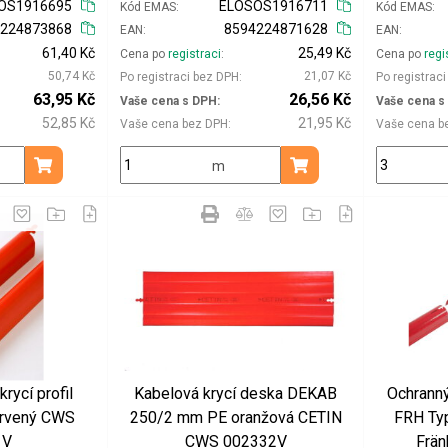
OS1916695
ELOSOS1916711
Kód EMAS
Kód EMAS
4224873868
8594224871628
EAN
EAN
61,40 Kč
25,49 Kč
Cena po
registraci
Cena po
regi
50,74 Kč
21,07 Kč
Po registraci bez DPH
Po registrac
63,95 Kč
26,56 Kč
Vaše cena s DPH
Vaše cena s
52,85 Kč
21,95 Kč
Vaše cena bez DPH
Vaše cena b
m
Přidat do košíku
Přidat do košíku
rycí profil
Kabelová krycí deska DEKAB
Ochranný
rvený CWS
250/2 mm PE oranžová CETIN
FRH Ty
1V
CWS 002332V
Frän