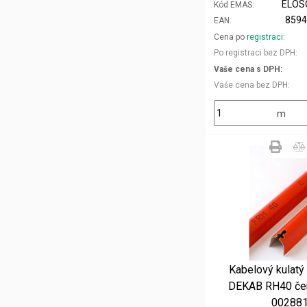
ELOS
Kód EMAS
859
EAN
Cena po
registraci
Po registraci bez DPH
Vaše cena s DPH
Vaše cena bez DPH
m
Kabelový kulatý k
DEKAB RH40 če
00288