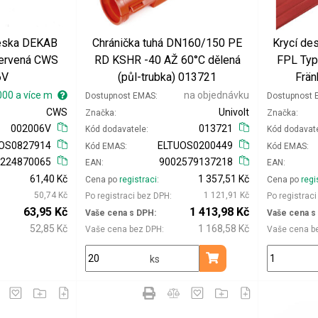
deska DEKAB
Chránička tuhá DN160/150 PE
Krycí de
ervená CWS
RD KSHR -40 AŽ 60°C dělená
FPL Typ
6V
(půl-trubka) 013721
Frän
000 a více m
na objednávku
Dostupnost EMAS
Dostupnost
CWS
Univolt
Značka
Značka
002006V
013721
Kód dodavatele
Kód dodavat
OS0827914
ELTUOS0200449
Kód EMAS
Kód EMAS
4224870065
9002579137218
EAN
EAN
61,40 Kč
1 357,51 Kč
Cena po
registraci
Cena po
regi
50,74 Kč
1 121,91 Kč
Po registraci bez DPH
Po registrac
63,95 Kč
1 413,98 Kč
Vaše cena s DPH
Vaše cena s
52,85 Kč
1 168,58 Kč
Vaše cena bez DPH
Vaše cena b
ks
Přidat do košíku