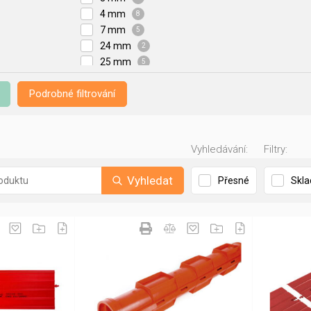
4 mm
8
7 mm
5
24 mm
2
25 mm
5
35 mm
1
Podrobné filtrování
40 mm
3
45 mm
3
60 mm
1
70 mm
1
Vyhledávání:
Filtry:
Vyhledat
Přesné
Skl