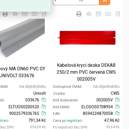
Přidat do košíku
Přidat do koš
Kabelová krycí deska DEKAB
upový MA DN60 PVC GY
250/2 mm PVC červená CWS
 UNIVOLT 033676
002005V
na objednávku
na objednávku
 EMAS
Dostupnost EMAS
Univolt
CWS
Značka
033676
002005V
ele
Kód dodavatele
ELTUOS0200520
ELOSOS0708954
Kód EMAS
9002579336765
8594224870058
EAN
791,34 Kč
47,96 Kč
straci
Cena po
registraci
654,00 Kč
39,64 Kč
i bez DPH
Po registraci bez DPH