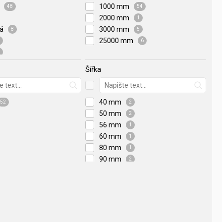
á
1000 mm
48
54
2000 mm
1
vá
3000 mm
8
5
25000 mm
6
Šířka
40 mm
52
2
50 mm
2
56 mm
1
60 mm
1
80 mm
1
90 mm
2
100 mm
2
110 mm
3
115 mm
1
120 mm
7
125 mm
2