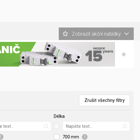
Zobrazit akční nabídky
Zrušit všechny filtry
Délka
700 mm
2
2