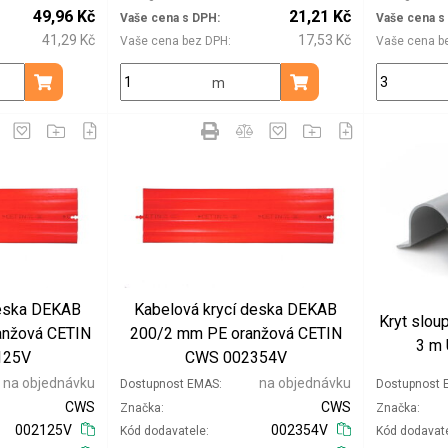
49,96 Kč
21,21 Kč
Vaše cena s DPH
Vaše cena s
41,29 Kč
17,53 Kč
Vaše cena bez DPH
Vaše cena b
m
Přidat do košíku
Přidat do košíku
deska DEKAB
Kabelová krycí deska DEKAB
Kryt slo
anžová CETIN
200/2 mm PE oranžová CETIN
3 m
125V
CWS 002354V
na objednávku
na objednávku
Dostupnost EMAS
Dostupnost
CWS
CWS
Značka
Značka
002125V
002354V
Kód dodavatele
Kód dodavat