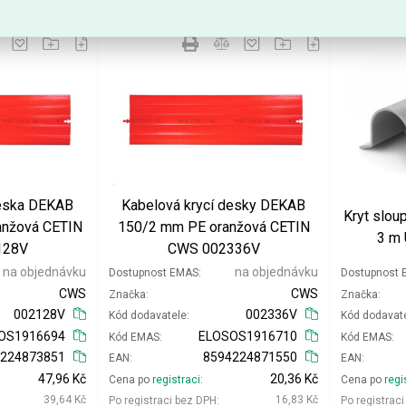
Přidat do košíku
Přidat do košíku
deska DEKAB
Kabelová krycí desky DEKAB
Kryt slo
anžová CETIN
150/2 mm PE oranžová CETIN
3 m
128V
CWS 002336V
na objednávku
na objednávku
Dostupnost EMAS
Dostupnost
CWS
CWS
Značka
Značka
002128V
002336V
Kód dodavatele
Kód dodavat
OS1916694
ELOSOS1916710
Kód EMAS
Kód EMAS
4224873851
8594224871550
EAN
EAN
47,96 Kč
20,36 Kč
Cena po
registraci
Cena po
regi
39,64 Kč
16,83 Kč
Po registraci bez DPH
Po registrac