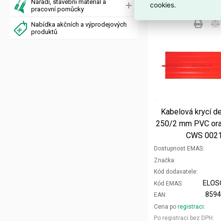
Nářadí, stavební materiál a
cookies.
pracovní pomůcky
Nabídka akčních a výprodejových
produktů
Kabelová krycí 
250/2 mm PVC or
CWS 002
Dostupnost EMAS
Značka
Kód dodavatele
ELOS
Kód EMAS
859
EAN
Cena po
registraci
Po registraci bez DPH