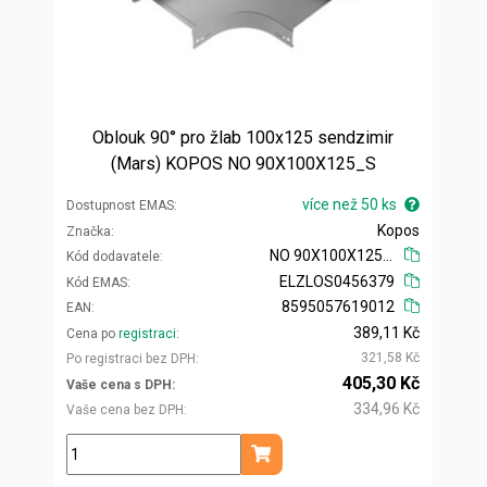
Oblouk 90° pro žlab 100x125 sendzimir
(Mars) KOPOS NO 90X100X125_S
více než 50 ks
Dostupnost EMAS
Kopos
Značka
NO 90X100X125_S
Kód dodavatele
ELZLOS0456379
Kód EMAS
8595057619012
EAN
389,11 Kč
Cena po
registraci
321,58 Kč
Po registraci bez DPH
405,30 Kč
Vaše cena s DPH
334,96 Kč
Vaše cena bez DPH
ks
Přidat do košíku