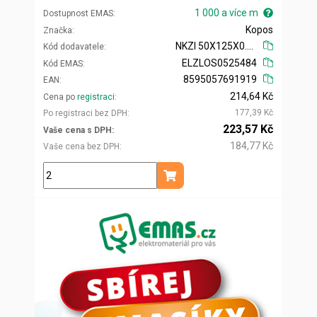
1 000 a více m
Dostupnost EMAS
Kopos
Značka
NKZI 50X125X0.70_S
Kód dodavatele
ELZLOS0525484
Kód EMAS
8595057691919
EAN
214,64 Kč
Cena po
registraci
177,39 Kč
Po registraci bez DPH
223,57 Kč
Vaše cena s DPH
184,77 Kč
Vaše cena bez DPH
m
Přidat do košíku