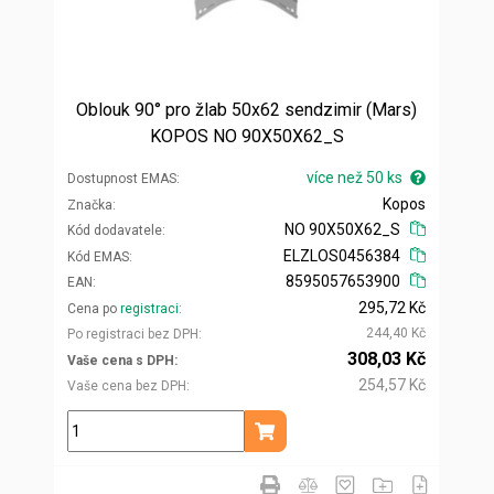
Oblouk 90° pro žlab 50x62 sendzimir (Mars)
KOPOS NO 90X50X62_S
více než 50 ks
Dostupnost EMAS
Kopos
Značka
NO 90X50X62_S
Kód dodavatele
ELZLOS0456384
Kód EMAS
8595057653900
EAN
295,72 Kč
Cena po
registraci
244,40 Kč
Po registraci bez DPH
308,03 Kč
Vaše cena s DPH
254,57 Kč
Vaše cena bez DPH
ks
Přidat do košíku