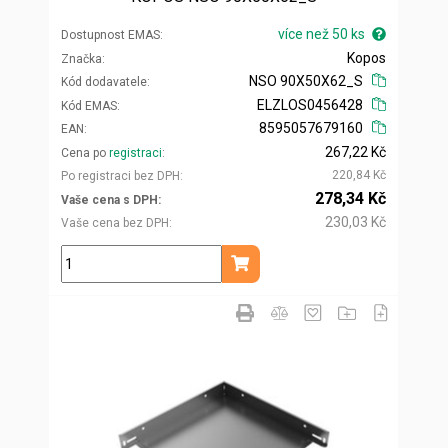
více než 50 ks
Dostupnost EMAS
Kopos
Značka
NSO 90X50X62_S
Kód dodavatele
ELZLOS0456428
Kód EMAS
8595057679160
EAN
267,22 Kč
Cena po
registraci
220,84 Kč
Po registraci bez DPH
278,34 Kč
Vaše cena s DPH
230,03 Kč
Vaše cena bez DPH
ks
Přidat do košíku