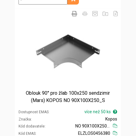
Přidat do košíku
Oblouk 90° pro žlab 100x250 sendzimir
(Mars) KOPOS NO 90X100X250_S
více než 50 ks
Dostupnost EMAS
Kopos
Značka
NO 90X100X250_S
Kód dodavatele
ELZLOS0456380
Kód EMAS