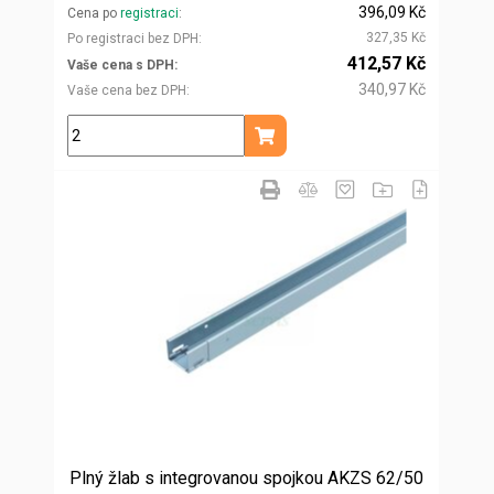
396,09 Kč
Cena po
registraci
327,35 Kč
Po registraci bez DPH
412,57 Kč
Vaše cena s DPH
340,97 Kč
Vaše cena bez DPH
m
Přidat do košíku
Plný žlab s integrovanou spojkou AKZS 62/50