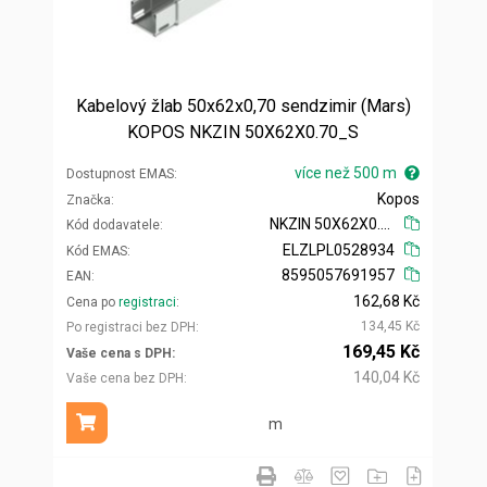
Kabelový žlab 50x62x0,70 sendzimir (Mars)
KOPOS NKZIN 50X62X0.70_S
více než 500 m
Dostupnost EMAS
Kopos
Značka
NKZIN 50X62X0.70_S
Kód dodavatele
ELZLPL0528934
Kód EMAS
8595057691957
EAN
162,68 Kč
Cena po
registraci
134,45 Kč
Po registraci bez DPH
169,45 Kč
Vaše cena s DPH
140,04 Kč
Vaše cena bez DPH
m
Přidat do košíku