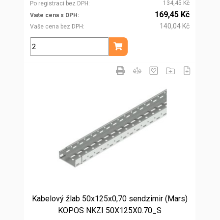
134,45 Kč
Po registraci bez DPH
169,45 Kč
Vaše cena s DPH
140,04 Kč
Vaše cena bez DPH
m
Přidat do košíku
Kabelový žlab 50x125x0,70 sendzimir (Mars)
KOPOS NKZI 50X125X0.70_S