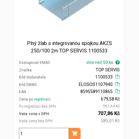
Plný žlab s integrovanou spojkou AKZS
250/100 2m TOP SERVIS 1100533
více než 50 ks
Dostupnost EMAS
TOP SERVIS
Značka
1100533
Kód dodavatele
ELOSOS1107940
Kód EMAS
8595589110865
EAN
679,58 Kč
Cena po
registraci
561,64 Kč
Po registraci bez DPH
707,86 Kč
Vaše cena s DPH
585,01 Kč
Vaše cena bez DPH
ks
Přidat do košíku