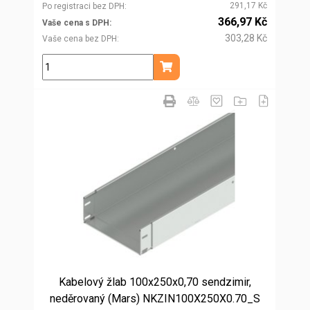
291,17 Kč
Po registraci bez DPH
366,97 Kč
Vaše cena s DPH
303,28 Kč
Vaše cena bez DPH
ks
Přidat do košíku
Kabelový žlab 100x250x0,70 sendzimir,
neděrovaný (Mars) NKZIN100X250X0.70_S