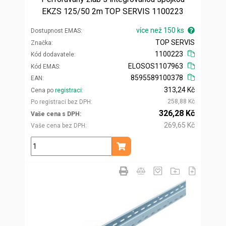
EKZS 125/50 2m TOP SERVIS 1100223
více než 150 ks
Dostupnost EMAS
TOP SERVIS
Značka
1100223
Kód dodavatele
ELOSOS1107963
Kód EMAS
8595589100378
EAN
313,24 Kč
Cena po
registraci
258,88 Kč
Po registraci bez DPH
326,28 Kč
Vaše cena s DPH
269,65 Kč
Vaše cena bez DPH
ks
Přidat do košíku