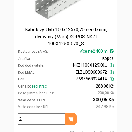
Kabelový žlab 100x125x0,70 sendzimir,
děrovaný (Mars) KOPOS NKZI
100X125X0.70_S
více než 400 m
Dostupnost EMAS
Kopos
Značka
NKZI 100X125X0.70_S
Kód dodavatele
ELZLOS0600672
Kód EMAS
8595568924414
EAN
288,08 Kč
Cena po
registraci
238,08 Kč
Po registraci bez DPH
300,06 Kč
Vaše cena s DPH
247,98 Kč
Vaše cena bez DPH
m
Přidat do košíku