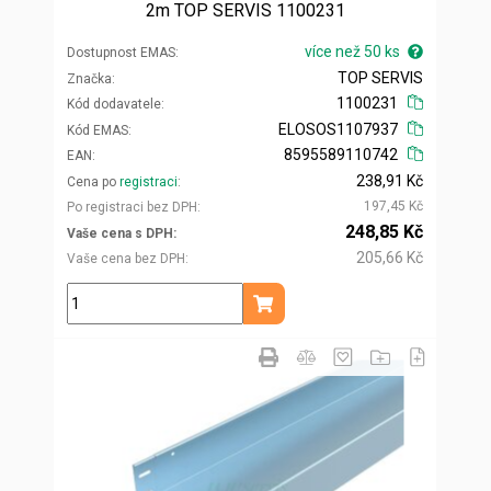
2m TOP SERVIS 1100231
více než 50 ks
Dostupnost EMAS
TOP SERVIS
Značka
1100231
Kód dodavatele
ELOSOS1107937
Kód EMAS
8595589110742
EAN
238,91 Kč
Cena po
registraci
197,45 Kč
Po registraci bez DPH
248,85 Kč
Vaše cena s DPH
205,66 Kč
Vaše cena bez DPH
ks
Přidat do košíku