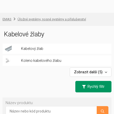
EMAS
Úložné systémy, nosné systémy a příslušenství
Kabelové žlaby
Kabelový žlab
Koleno kabelového žlabu
Zobrazit další
(5)
Rychlý filtr
Název produktu: