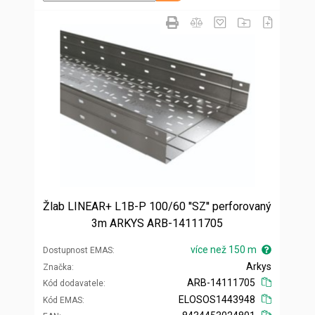
Žlab LINEAR+ L1B-P 100/60 ''SZ'' perforovaný
3m ARKYS ARB-14111705
více než 150 m
Dostupnost EMAS
Arkys
Značka
ARB-14111705
Kód dodavatele
ELOSOS1443948
Kód EMAS