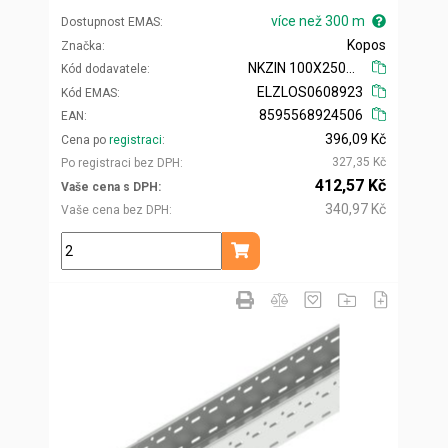
více než 300 m
Dostupnost EMAS
Kopos
Značka
NKZIN 100X250X0.70_S
Kód dodavatele
ELZLOS0608923
Kód EMAS
8595568924506
EAN
396,09 Kč
Cena po
registraci
327,35 Kč
Po registraci bez DPH
412,57 Kč
Vaše cena s DPH
340,97 Kč
Vaše cena bez DPH
m
Přidat do košíku