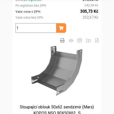
242,58 Kč
Po registraci bez DPH
305,73 Kč
Vaše cena s DPH
252,67 Kč
Vaše cena bez DPH
ks
Přidat do košíku
Stoupající oblouk 50x62 sendzimir (Mars)
KOPOS NSO 90X50X62_S