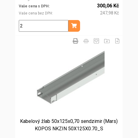
300,06 Kč
Vaše cena s DPH
247,98 Kč
Vaše cena bez DPH
m
Přidat do košíku
Kabelový žlab 50x125x0,70 sendzimir (Mars)
KOPOS NKZIN 50X125X0.70_S