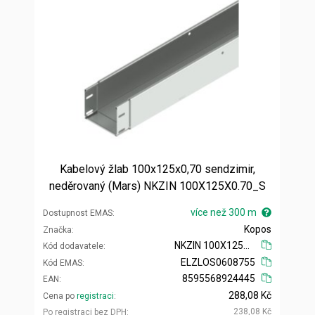
Kabelový žlab 100x125x0,70 sendzimir,
neděrovaný (Mars) NKZIN 100X125X0.70_S
více než 300 m
Dostupnost EMAS
Kopos
Značka
NKZIN 100X125X0.70_S
Kód dodavatele
ELZLOS0608755
Kód EMAS
8595568924445
EAN
288,08 Kč
Cena po
registraci
238,08 Kč
Po registraci bez DPH