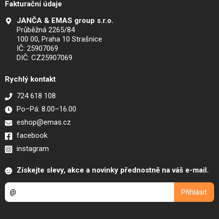
Fakturační údaje
JANČA & EMAS group s.r.o.
Průběžná 2265/84
100 00, Praha 10 Strašnice
IČ: 25907069
DIČ: CZ25907069
Rychlý kontakt
724 618 108
Po–Pá: 8.00–16.00
eshop@emas.cz
facebook
instagram
Získejte slevy, akce a novinky přednostně na váš e-mail.