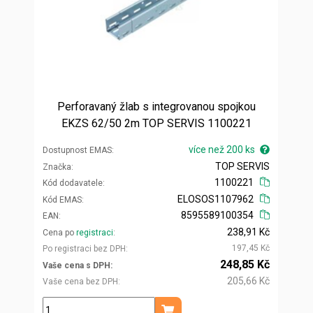
Perforavaný žlab s integrovanou spojkou
EKZS 62/50 2m TOP SERVIS 1100221
více než 200 ks
Dostupnost EMAS
TOP SERVIS
Značka
1100221
Kód dodavatele
ELOSOS1107962
Kód EMAS
8595589100354
EAN
238,91 Kč
Cena po
registraci
197,45 Kč
Po registraci bez DPH
248,85 Kč
Vaše cena s DPH
205,66 Kč
Vaše cena bez DPH
ks