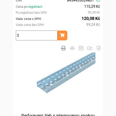
8434453024801
EAN
115,29 Kč
Cena po
registraci
95,28 Kč
Po registraci bez DPH
120,08 Kč
Vaše cena s DPH
99,24 Kč
Vaše cena bez DPH
m
Přidat do košíku
Perforavaný žlab s integrovanou spojkou