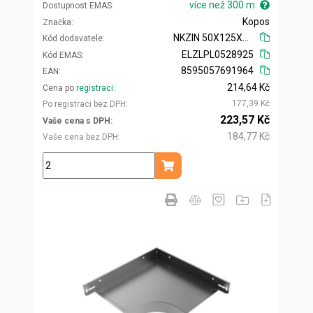
více než 300 m
Dostupnost EMAS
Kopos
Značka
NKZIN 50X125X0.70_S
Kód dodavatele
ELZLPL0528925
Kód EMAS
8595057691964
EAN
214,64 Kč
Cena po
registraci
177,39 Kč
Po registraci bez DPH
223,57 Kč
Vaše cena s DPH
184,77 Kč
Vaše cena bez DPH
m
Přidat do košíku