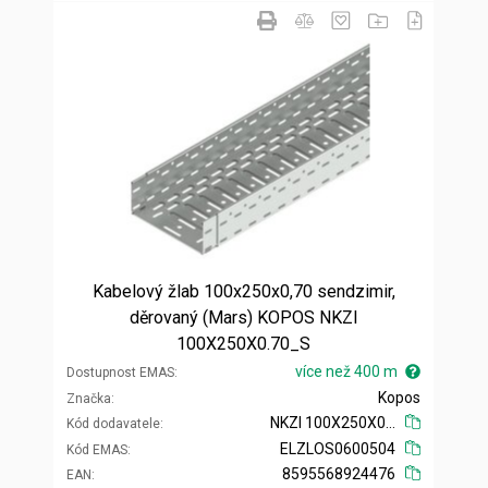
Kabelový žlab 100x250x0,70 sendzimir,
děrovaný (Mars) KOPOS NKZI
100X250X0.70_S
více než 400 m
Dostupnost EMAS
Kopos
Značka
NKZI 100X250X0.70_S
Kód dodavatele
ELZLOS0600504
Kód EMAS
8595568924476
EAN