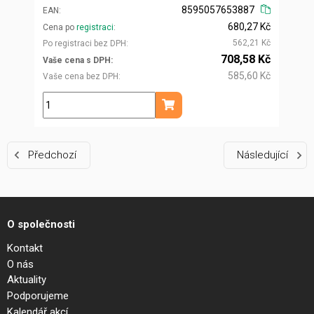
8595057653887
EAN
680,27 Kč
Cena po
registraci
562,21 Kč
Po registraci bez DPH
708,58 Kč
Vaše cena s DPH
585,60 Kč
Vaše cena bez DPH
ks
Přidat do košíku
Předchozí
Následující
O společnosti
Kontakt
O nás
Aktuality
Podporujeme
Kalendář akcí