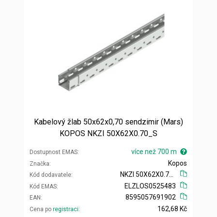
Kabelový žlab 50x62x0,70 sendzimir (Mars)
KOPOS NKZI 50X62X0.70_S
více než 700 m
Dostupnost EMAS
Kopos
Značka
NKZI 50X62X0.70_S
Kód dodavatele
ELZLOS0525483
Kód EMAS
8595057691902
EAN
162,68 Kč
Cena po
registraci