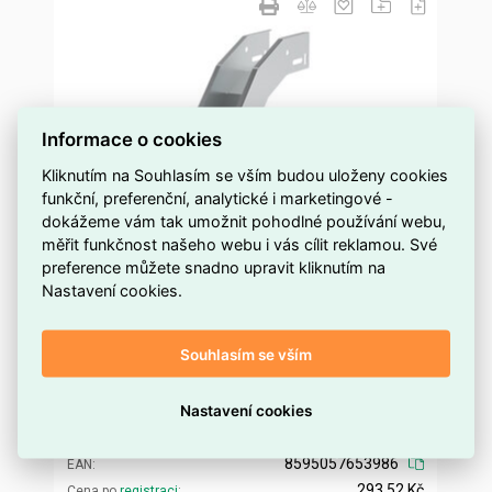
Informace o cookies
Kliknutím na Souhlasím se vším budou uloženy cookies
funkční, preferenční, analytické i marketingové -
dokážeme vám tak umožnit pohodlné používání webu,
měřit funkčnost našeho webu i vás cílit reklamou. Své
preference můžete snadno upravit kliknutím na
Nastavení cookies.
Klesající oblouk 90x50x62 sendzimir (Mars)
KOPOS NKO 90X50X62_S
Souhlasím se vším
více než 50 ks
Dostupnost EMAS
Kopos
Značka
Nastavení cookies
NKO 90X50X62_S
Kód dodavatele
ELZLOS0456300
Kód EMAS
8595057653986
EAN
293,52 Kč
Cena po
registraci