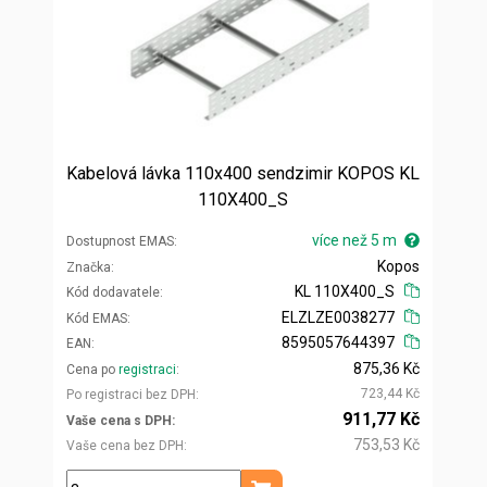
Kabelová lávka 110x400 sendzimir KOPOS KL
110X400_S
více než 5 m
Dostupnost EMAS
Kopos
Značka
KL 110X400_S
Kód dodavatele
ELZLZE0038277
Kód EMAS
8595057644397
EAN
875,36 Kč
Cena po
registraci
723,44 Kč
Po registraci bez DPH
911,77 Kč
Vaše cena s DPH
753,53 Kč
Vaše cena bez DPH