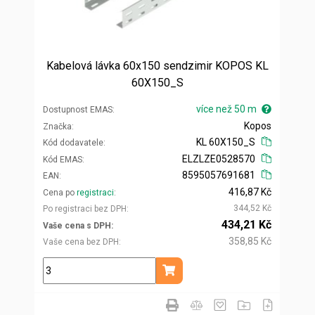
Kabelová lávka 60x150 sendzimir KOPOS KL
60X150_S
více než 50 m
Dostupnost EMAS
Kopos
Značka
KL 60X150_S
Kód dodavatele
ELZLZE0528570
Kód EMAS
8595057691681
EAN
416,87 Kč
Cena po
registraci
344,52 Kč
Po registraci bez DPH
434,21 Kč
Vaše cena s DPH
358,85 Kč
Vaše cena bez DPH
m
Přidat do košíku