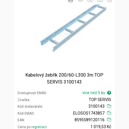
Kabelový žebřík 200/60-L300 3m TOP
SERVIS 3100143
více než 5 ks
Dostupnost EMAS
TOP SERVIS
Značka
3100143
Kód dodavatele
ELOSOS1743857
Kód EMAS
8595589120116
EAN
1 019,53 Kč
Cena po
registraci