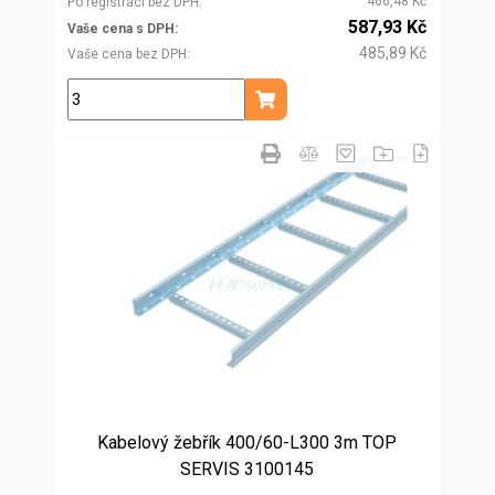
466,48 Kč
Po registraci bez DPH
587,93 Kč
Vaše cena s DPH
485,89 Kč
Vaše cena bez DPH
m
Přidat do košíku
Kabelový žebřík 400/60-L300 3m TOP
SERVIS 3100145