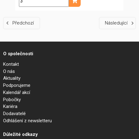
m
Přidat do košíku
Předchozí
Následující
O společnosti
Kontakt
O nás
Aktuality
Podporujeme
Kalendář akcí
Pobočky
Kariéra
Dodavatelé
Odhlášení z newsletteru
Důležité odkazy