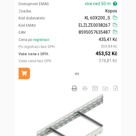
více než 50 m
Dostupnost EMAS
Kopos
Značka
KL 60X200_S
Kód dodavatele
ELZLZE0038267
Kód EMAS
8595057635487
EAN
435,41 Kč
Cena po
registraci
359,84 Kč
Po registraci bez DPH
453,52 Kč
Vaše cena s DPH
374,81 Kč
Vaše cena bez DPH
m
Přidat do košíku