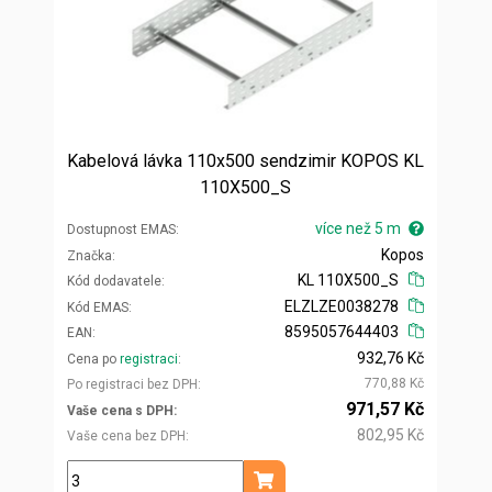
Kabelová lávka 110x500 sendzimir KOPOS KL
110X500_S
více než 5 m
Dostupnost EMAS
Kopos
Značka
KL 110X500_S
Kód dodavatele
ELZLZE0038278
Kód EMAS
8595057644403
EAN
932,76 Kč
Cena po
registraci
770,88 Kč
Po registraci bez DPH
971,57 Kč
Vaše cena s DPH
802,95 Kč
Vaše cena bez DPH
m
Přidat do košíku