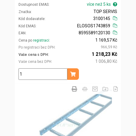
více než 5 ks
Dostupnost EMAS
TOP SERVIS
Značka
3100145
Kód dodavatele
ELOSOS1743859
Kód EMAS
8595589120130
EAN
1 169,57 Kč
Cena po
registraci
966,59 Kč
Po registraci bez DPH
1 218,23 Kč
Vaše cena s DPH
1 006,80 Kč
Vaše cena bez DPH
ks
Přidat do košíku