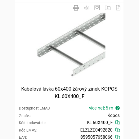
Kabelová lávka 60x400 žárový zinek KOPOS
KL 60X400_F
více než 5 m
Dostupnost EMAS
Kopos
Značka
KL 60X400_F
Kód dodavatele
ELZLZE0492820
Kód EMAS
8595057658066
EAN