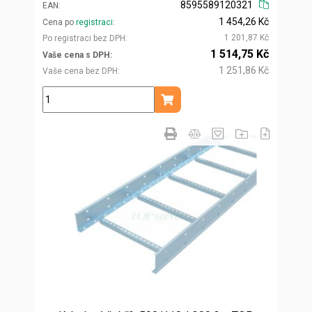
8595589120321
EAN
1 454,26 Kč
Cena po
registraci
1 201,87 Kč
Po registraci bez DPH
1 514,75 Kč
Vaše cena s DPH
1 251,86 Kč
Vaše cena bez DPH
ks
Přidat do košíku