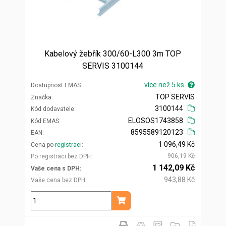
Kabelový žebřík 300/60-L300 3m TOP
SERVIS 3100144
více než 5 ks
Dostupnost EMAS
TOP SERVIS
Značka
3100144
Kód dodavatele
ELOSOS1743858
Kód EMAS
8595589120123
EAN
1 096,49 Kč
Cena po
registraci
906,19 Kč
Po registraci bez DPH
1 142,09 Kč
Vaše cena s DPH
943,88 Kč
Vaše cena bez DPH
ks
Přidat do košíku