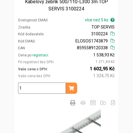
Kabelový žebřík 500/110-L300 3m TOP
SERVIS 3100224
více než 5 ks
Dostupnost EMAS
TOP SERVIS
Značka
3100224
Kód dodavatele
ELOSOS1743879
Kód EMAS
8595589120338
EAN
1 538,93 Kč
Cena po
registraci
1 271,84 Kč
Po registraci bez DPH
1 602,95 Kč
Vaše cena s DPH
1 324,75 Kč
Vaše cena bez DPH
ks
Přidat do košíku