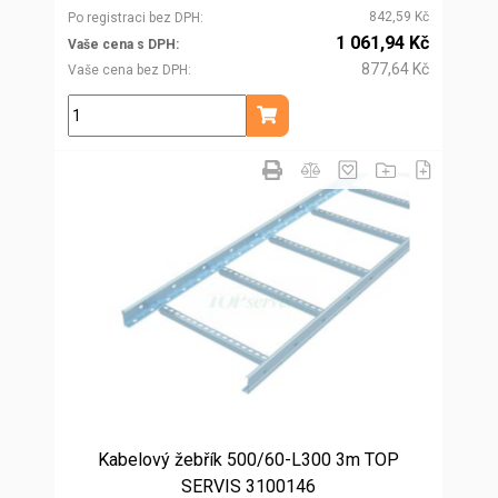
842,59 Kč
Po registraci bez DPH
1 061,94 Kč
Vaše cena s DPH
877,64 Kč
Vaše cena bez DPH
ks
Přidat do košíku
Kabelový žebřík 500/60-L300 3m TOP
SERVIS 3100146