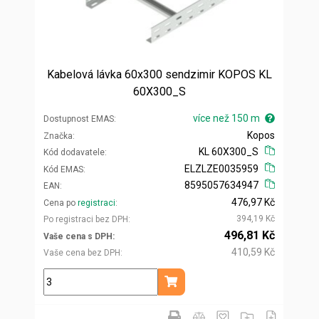
Kabelová lávka 60x300 sendzimir KOPOS KL
60X300_S
více než 150 m
Dostupnost EMAS
Kopos
Značka
KL 60X300_S
Kód dodavatele
ELZLZE0035959
Kód EMAS
8595057634947
EAN
476,97 Kč
Cena po
registraci
394,19 Kč
Po registraci bez DPH
496,81 Kč
Vaše cena s DPH
410,59 Kč
Vaše cena bez DPH
m
Přidat do košíku