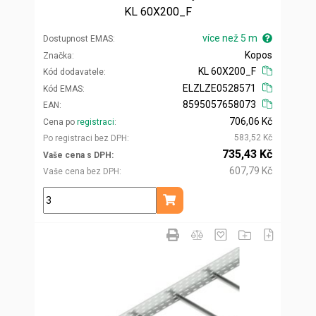
KL 60X200_F
více než 5 m
Dostupnost EMAS
Kopos
Značka
KL 60X200_F
Kód dodavatele
ELZLZE0528571
Kód EMAS
8595057658073
EAN
706,06 Kč
Cena po
registraci
583,52 Kč
Po registraci bez DPH
735,43 Kč
Vaše cena s DPH
607,79 Kč
Vaše cena bez DPH
m
Přidat do košíku