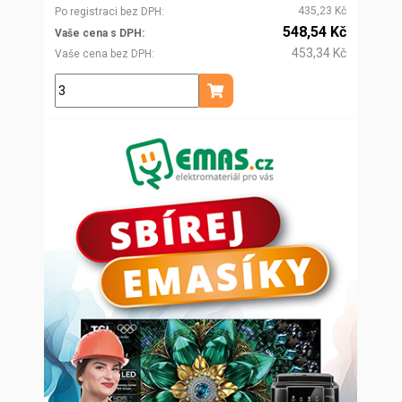
435,23 Kč
Po registraci bez DPH
548,54 Kč
Vaše cena s DPH
453,34 Kč
Vaše cena bez DPH
m
Přidat do košíku