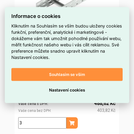
Informace o cookies
Kliknutím na Souhlasím se vším budou uloženy cookies
funkční, preferenční, analytické i marketingové -
Kabelová lávka PO 60x150 sendzimir KOPOS
dokážeme vám tak umožnit pohodlné používání webu,
KL 60X150_PO
měřit funkčnost našeho webu i vás cílit reklamou. Své
preference můžete snadno upravit kliknutím na
více než 5 m
Dostupnost EMAS
Nastavení cookies.
Kopos
Značka
KL 60X150_PO
Kód dodavatele
Souhlasím se vším
ELZLZE0495280
Kód EMAS
8595057691414
EAN
469,10 Kč
Nastavení cookies
Cena po
registraci
387,69 Kč
Po registraci bez DPH
488,62 Kč
Vaše cena s DPH
403,82 Kč
Vaše cena bez DPH
m
Přidat do košíku