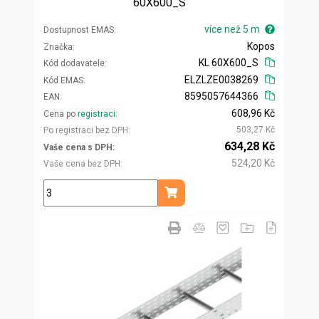
60X600_S
více než 5 m
Dostupnost EMAS
Kopos
Značka
KL 60X600_S
Kód dodavatele
ELZLZE0038269
Kód EMAS
8595057644366
EAN
608,96 Kč
Cena po
registraci
503,27 Kč
Po registraci bez DPH
634,28 Kč
Vaše cena s DPH
524,20 Kč
Vaše cena bez DPH
m
Přidat do košíku