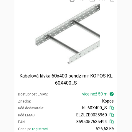
Kabelová lávka 60x400 sendzimir KOPOS KL
60X400_S
více než 50 m
Dostupnost EMAS
Kopos
Značka
KL 60X400_S
Kód dodavatele
ELZLZE0035960
Kód EMAS
8595057635494
EAN
526,63 Kč
Cena po
registraci