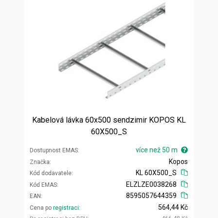
Kabelová lávka 60x500 sendzimir KOPOS KL
60X500_S
více než 50 m
Dostupnost EMAS
Kopos
Značka
KL 60X500_S
Kód dodavatele
ELZLZE0038268
Kód EMAS
8595057644359
EAN
564,44 Kč
Cena po
registraci