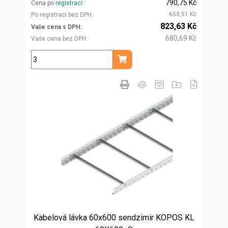
790,75 Kč
Cena po
registraci
653,51 Kč
Po registraci bez DPH
823,63 Kč
Vaše cena s DPH
680,69 Kč
Vaše cena bez DPH
m
Přidat do košíku
Kabelová lávka 60x600 sendzimir KOPOS KL