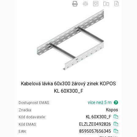
Kabelová lávka 60x300 žárový zinek KOPOS
KL 60X300_F
více než 5 m
Dostupnost EMAS
Kopos
Značka
KL 60X300_F
Kód dodavatele
ELZLZE0492826
Kód EMAS
8595057656345
EAN