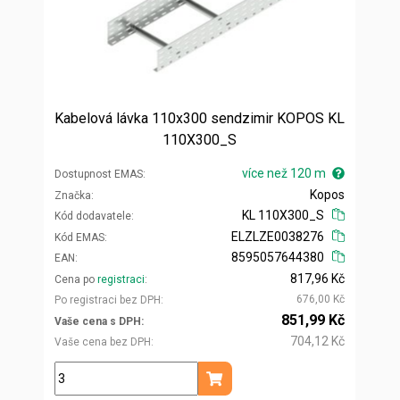
Kabelová lávka 110x300 sendzimir KOPOS KL
110X300_S
více než 120 m
Dostupnost EMAS
Kopos
Značka
KL 110X300_S
Kód dodavatele
ELZLZE0038276
Kód EMAS
8595057644380
EAN
817,96 Kč
Cena po
registraci
676,00 Kč
Po registraci bez DPH
851,99 Kč
Vaše cena s DPH
704,12 Kč
Vaše cena bez DPH
m
Přidat do košíku