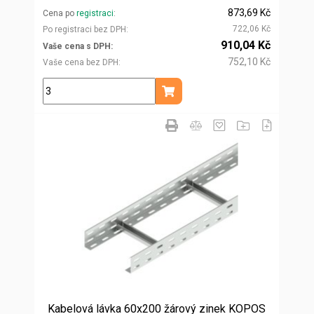
873,69 Kč
Cena po
registraci
722,06 Kč
Po registraci bez DPH
910,04 Kč
Vaše cena s DPH
752,10 Kč
Vaše cena bez DPH
m
Přidat do košíku
Kabelová lávka 60x200 žárový zinek KOPOS