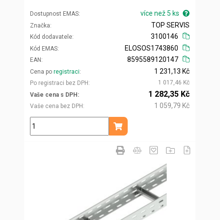
více než 5 ks
Dostupnost EMAS
TOP SERVIS
Značka
3100146
Kód dodavatele
ELOSOS1743860
Kód EMAS
8595589120147
EAN
1 231,13 Kč
Cena po
registraci
1 017,46 Kč
Po registraci bez DPH
1 282,35 Kč
Vaše cena s DPH
1 059,79 Kč
Vaše cena bez DPH
ks
Přidat do košíku