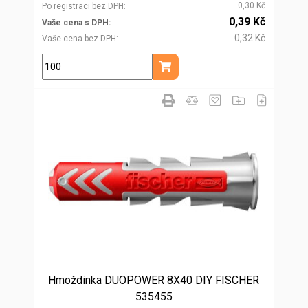
0,30 Kč
Po registraci bez DPH
0,39 Kč
Vaše cena s DPH
0,32 Kč
Vaše cena bez DPH
ks
Přidat do košíku
Hmoždinka DUOPOWER 8X40 DIY FISCHER
535455