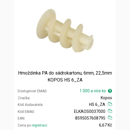
Hmoždinka PA do sádrokartonu, 6mm, 22,5mm
KOPOS HS 6_ZA
1 000 a více ks
Dostupnost EMAS
Kopos
Značka
HS 6_ZA
Kód dodavatele
ELKAOS0037000
Kód EMAS
8595057608795
EAN
6,67 Kč
Cena po
registraci