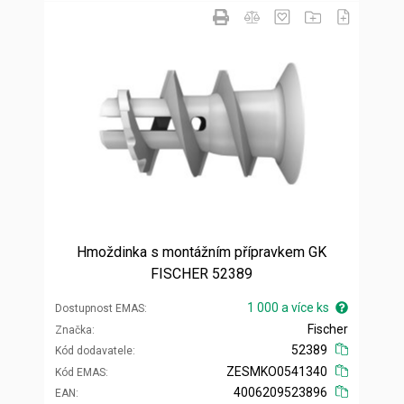
Hmoždinka s montážním přípravkem GK
FISCHER 52389
1 000 a více ks
Dostupnost EMAS
Fischer
Značka
52389
Kód dodavatele
ZESMKO0541340
Kód EMAS
4006209523896
EAN