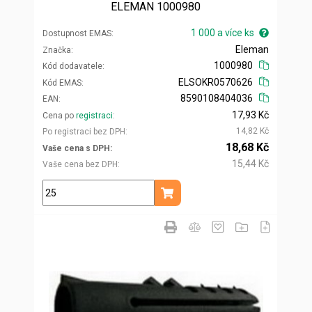
ELEMAN 1000980
1 000 a více ks
Dostupnost EMAS
Eleman
Značka
1000980
Kód dodavatele
ELSOKR0570626
Kód EMAS
8590108404036
EAN
17,93 Kč
Cena po
registraci
14,82 Kč
Po registraci bez DPH
18,68 Kč
Vaše cena s DPH
15,44 Kč
Vaše cena bez DPH
ks
Přidat do košíku