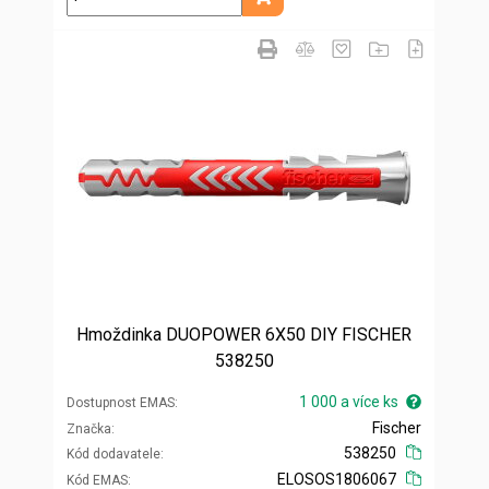
Přidat do košíku
Hmoždinka DUOPOWER 6X50 DIY FISCHER
538250
1 000 a více ks
Dostupnost EMAS
Fischer
Značka
538250
Kód dodavatele
ELOSOS1806067
Kód EMAS