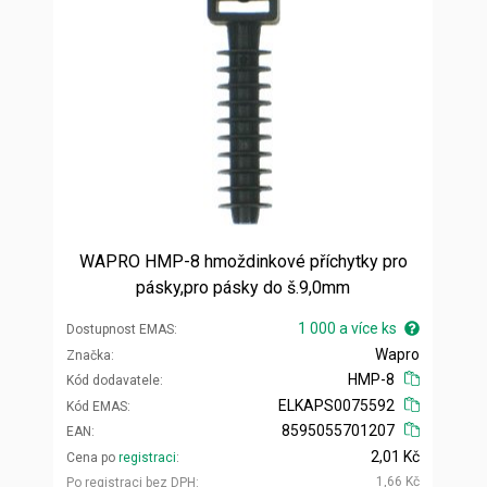
WAPRO HMP-8 hmoždinkové příchytky pro
pásky,pro pásky do š.9,0mm
1 000 a více ks
Dostupnost EMAS
Wapro
Značka
HMP-8
Kód dodavatele
ELKAPS0075592
Kód EMAS
8595055701207
EAN
2,01 Kč
Cena po
registraci
1,66 Kč
Po registraci bez DPH