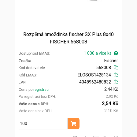
Rozpěrná hmoždinka fischer SX Plus 8x40
FISCHER 568008
1 000 a více ks
Dostupnost EMAS
Fischer
Značka
568008
Kód dodavatele
ELOSOS1428134
Kód EMAS
4048962480832
EAN
2,44 Kč
Cena po
registraci
2,02 Kč
Po registraci bez DPH
2,54 Kč
Vaše cena s DPH
2,10 Kč
Vaše cena bez DPH
ks
Přidat do košíku