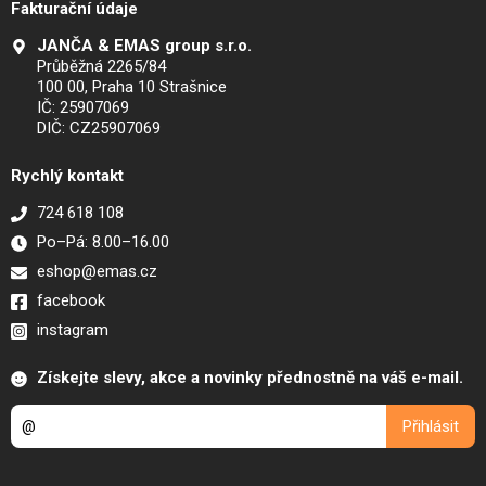
Fakturační údaje
JANČA & EMAS group s.r.o.
Průběžná 2265/84
100 00, Praha 10 Strašnice
IČ: 25907069
DIČ: CZ25907069
Rychlý kontakt
724 618 108
Po–Pá: 8.00–16.00
eshop@emas.cz
facebook
instagram
Získejte slevy, akce a novinky přednostně na váš e-mail.