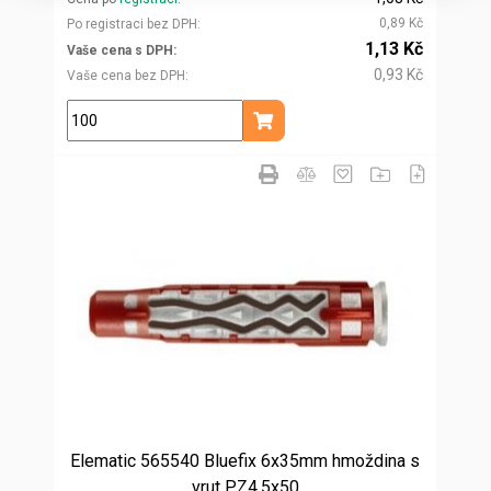
0,89 Kč
Po registraci bez DPH
1,13 Kč
Vaše cena s DPH
0,93 Kč
Vaše cena bez DPH
ks
Přidat do košíku
Elematic 565540 Bluefix 6x35mm hmoždina s
vrut PZ4,5x50