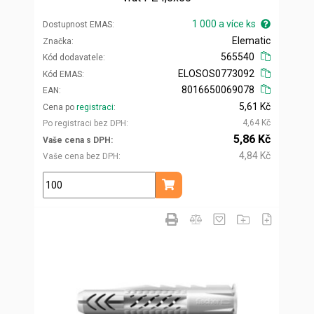
1 000 a více ks
Dostupnost EMAS
Elematic
Značka
565540
Kód dodavatele
ELOSOS0773092
Kód EMAS
8016650069078
EAN
5,61 Kč
Cena po
registraci
4,64 Kč
Po registraci bez DPH
5,86 Kč
Vaše cena s DPH
4,84 Kč
Vaše cena bez DPH
ks
Přidat do košíku