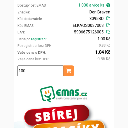
1 000 a více ks
Dostupnost EMAS
Den Braven
Značka
8095BD
Kód dodavatele
ELKAOS0037003
Kód EMAS
5906675126005
EAN
1,00 Kč
Cena po
registraci
0,83 Kč
Po registraci bez DPH
1,04 Kč
Vaše cena s DPH
0,86 Kč
Vaše cena bez DPH
ks
Přidat do košíku