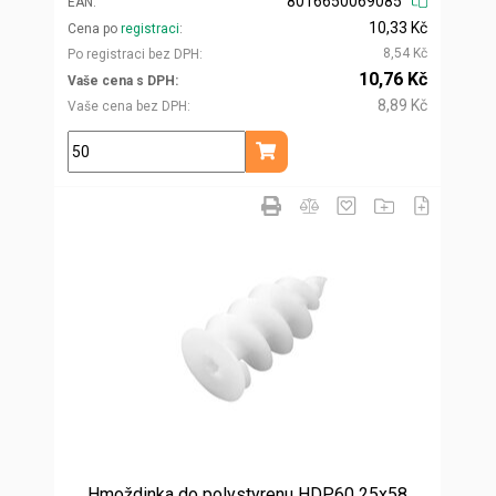
8016650069085
EAN
10,33 Kč
Cena po
registraci
8,54 Kč
Po registraci bez DPH
10,76 Kč
Vaše cena s DPH
8,89 Kč
Vaše cena bez DPH
ks
Přidat do košíku
Hmoždinka do polystyrenu HDP60 25x58