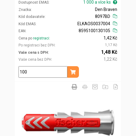
1 000 a více ks
Dostupnost EMAS
Den Braven
Značka
8097BD
Kód dodavatele
ELKAOS0037004
Kód EMAS
8595100130105
EAN
1,42 Kč
Cena po
registraci
1,17 Kč
Po registraci bez DPH
1,48 Kč
Vaše cena s DPH
1,22 Kč
Vaše cena bez DPH
ks
Přidat do košíku