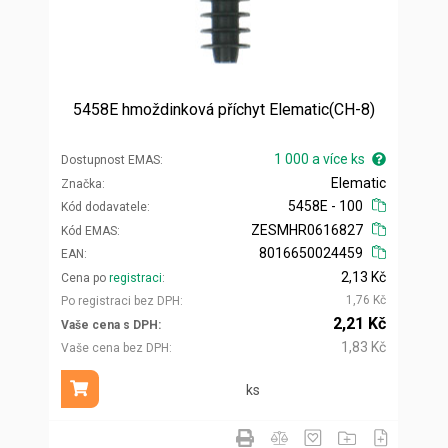
5458E hmoždinková příchyt Elematic(CH-8)
1 000 a více ks
Dostupnost EMAS
Elematic
Značka
5458E - 100
Kód dodavatele
ZESMHR0616827
Kód EMAS
8016650024459
EAN
2,13 Kč
Cena po
registraci
1,76 Kč
Po registraci bez DPH
2,21 Kč
Vaše cena s DPH
1,83 Kč
Vaše cena bez DPH
ks
Přidat do košíku