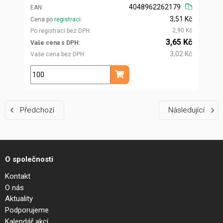
4048962262179
EAN
3,51 Kč
Cena po
registraci
2,90 Kč
Po registraci bez DPH
3,65 Kč
Vaše cena s DPH
3,02 Kč
Vaše cena bez DPH
ks
Přidat do košíku
Předchozí
Následující
O společnosti
Kontakt
O nás
Aktuality
Podporujeme
Kalendář akcí