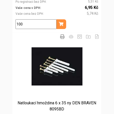
5,51 Kč
Po registraci bez DPH
6,95 Kč
Vaše cena s DPH
5,74 Kč
Vaše cena bez DPH
ks
Přidat do košíku
Natloukací hmoždina 6 x 35 ny DEN BRAVEN
8095BD