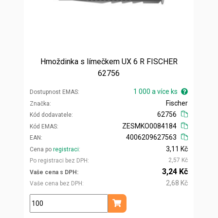
Hmoždinka s límečkem UX 6 R FISCHER
62756
1 000 a více ks
Dostupnost EMAS
Fischer
Značka
62756
Kód dodavatele
ZESMKO0084184
Kód EMAS
4006209627563
EAN
3,11 Kč
Cena po
registraci
2,57 Kč
Po registraci bez DPH
3,24 Kč
Vaše cena s DPH
2,68 Kč
Vaše cena bez DPH
ks
Přidat do košíku