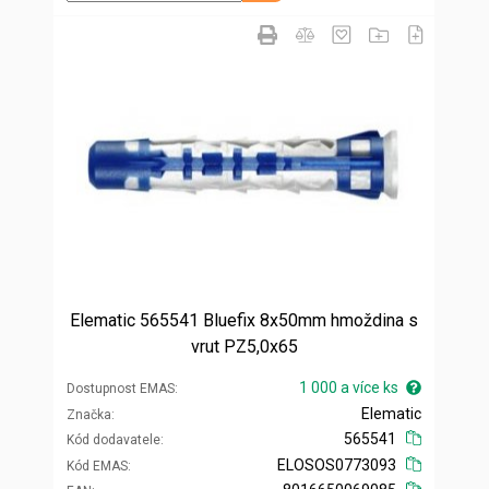
Elematic 565541 Bluefix 8x50mm hmoždina s
vrut PZ5,0x65
1 000 a více ks
Dostupnost EMAS
Elematic
Značka
565541
Kód dodavatele
ELOSOS0773093
Kód EMAS