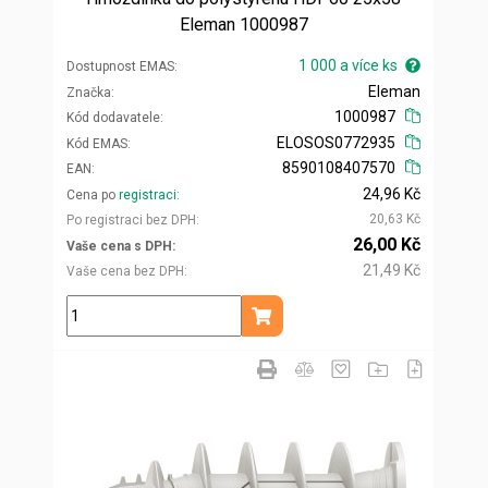
Eleman 1000987
1 000 a více ks
Dostupnost EMAS
Eleman
Značka
1000987
Kód dodavatele
ELOSOS0772935
Kód EMAS
8590108407570
EAN
24,96 Kč
Cena po
registraci
20,63 Kč
Po registraci bez DPH
26,00 Kč
Vaše cena s DPH
21,49 Kč
Vaše cena bez DPH
ks
Přidat do košíku