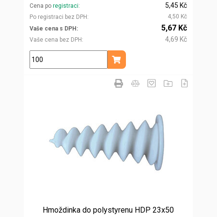
5,45 Kč
Cena po
registraci
4,50 Kč
Po registraci bez DPH
5,67 Kč
Vaše cena s DPH
4,69 Kč
Vaše cena bez DPH
ks
Přidat do košíku
Hmoždinka do polystyrenu HDP 23x50