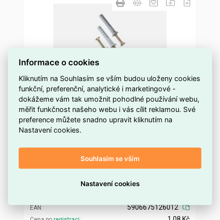
Informace o cookies
Kliknutím na Souhlasím se vším budou uloženy cookies
funkční, preferenční, analytické i marketingové -
dokážeme vám tak umožnit pohodlné používání webu,
měřit funkčnost našeho webu i vás cílit reklamou. Své
preference můžete snadno upravit kliknutím na
Nastavení cookies.
Natloukací hmoždina 6 x 40 ny DEN BRAVEN
8096BD
Souhlasím se vším
1 000 a více ks
Dostupnost EMAS
Den Braven
Značka
Nastavení cookies
8096BD
Kód dodavatele
ELKAOS0516456
Kód EMAS
5906675126012
EAN
1,08 Kč
Cena po
registraci