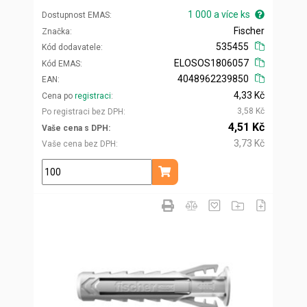
1 000 a více ks
Dostupnost EMAS
Fischer
Značka
535455
Kód dodavatele
ELOSOS1806057
Kód EMAS
4048962239850
EAN
4,33 Kč
Cena po
registraci
3,58 Kč
Po registraci bez DPH
4,51 Kč
Vaše cena s DPH
3,73 Kč
Vaše cena bez DPH
ks
Přidat do košíku