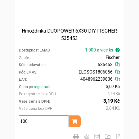
Hmoždinka DUOPOWER 6X30 DIY FISCHER
535453
1 000 a více ks
Dostupnost EMAS
Fischer
Značka
535453
Kód dodavatele
ELOSOS1806056
Kód EMAS
4048962239836
EAN
3,07 Kč
Cena po
registraci
2,54 Kč
Po registraci bez DPH
3,19 Kč
Vaše cena s DPH
2,64 Kč
Vaše cena bez DPH
ks
Přidat do košíku