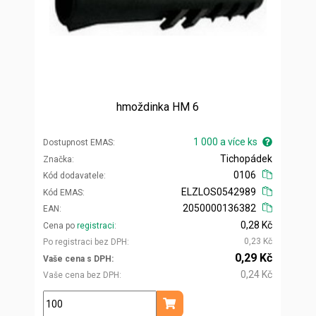
hmoždinka HM 6
1 000 a více ks
Dostupnost EMAS
Tichopádek
Značka
0106
Kód dodavatele
ELZLOS0542989
Kód EMAS
2050000136382
EAN
0,28 Kč
Cena po
registraci
0,23 Kč
Po registraci bez DPH
0,29 Kč
Vaše cena s DPH
0,24 Kč
Vaše cena bez DPH
ks
Přidat do košíku