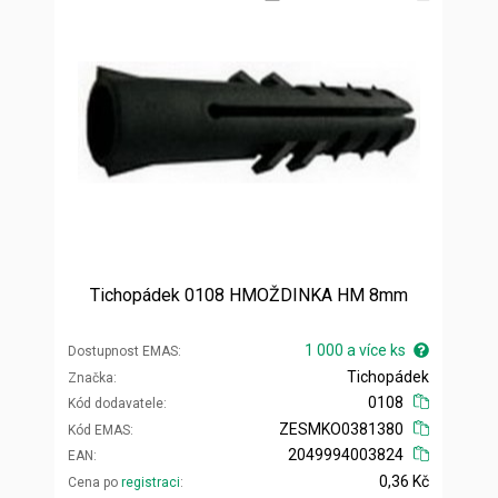
Tichopádek 0108 HMOŽDINKA HM 8mm
1 000 a více ks
Dostupnost EMAS
Tichopádek
Značka
0108
Kód dodavatele
ZESMKO0381380
Kód EMAS
2049994003824
EAN
0,36 Kč
Cena po
registraci