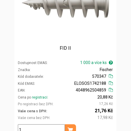
FID II
1 000 a více ks
Dostupnost EMAS
Fischer
Značka
570347
Kód dodavatele
ELOSOS1742188
Kód EMAS
4048962504859
EAN
20,88 Kč
Cena po
registraci
17,26 Kč
Po registraci bez DPH
21,76 Kč
Vaše cena s DPH
17,98 Kč
Vaše cena bez DPH
ks