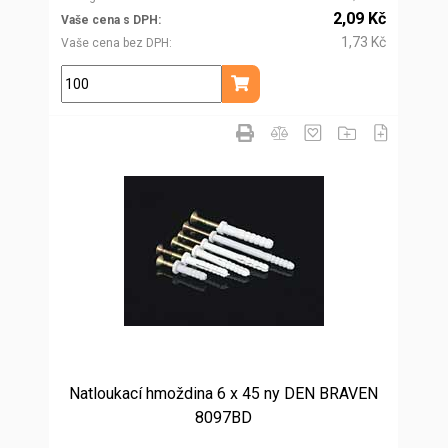
2,09 Kč
Vaše cena s DPH
1,73 Kč
Vaše cena bez DPH
ks
Přidat do košíku
Natloukací hmoždina 6 x 45 ny DEN BRAVEN
8097BD