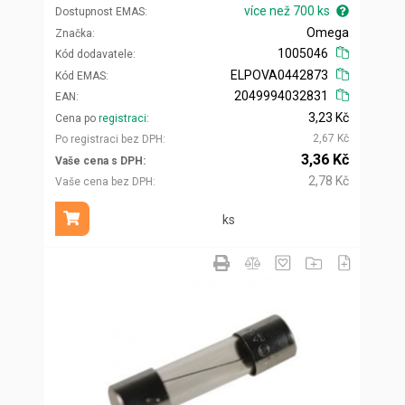
více než 700 ks
Dostupnost EMAS
Omega
Značka
1005046
Kód dodavatele
ELPOVA0442873
Kód EMAS
2049994032831
EAN
3,23 Kč
Cena po
registraci
2,67 Kč
Po registraci bez DPH
3,36 Kč
Vaše cena s DPH
2,78 Kč
Vaše cena bez DPH
ks
Přidat do košíku