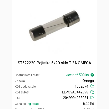
ST522220 Pojistka 5x20 sklo T 2A OMEGA
více než 500 ks
Dostupnost EMAS
Omega
Značka
1002674
Kód dodavatele
ELPOVA0442898
Kód EMAS
2049994033081
EAN
6,20 Kč
Cena po
registraci