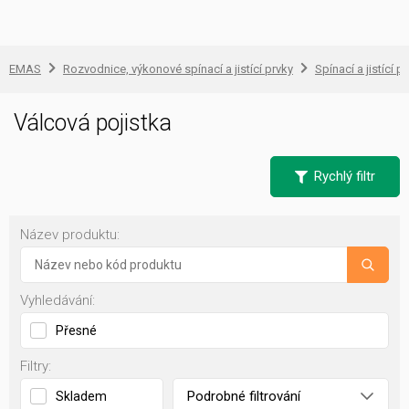
EMAS
Rozvodnice, výkonové spínací a jistící prvky
Spínací a jistící př
Válcová pojistka
Rychlý filtr
Název produktu:
Vyhledávání:
Přesné
Filtry:
Podrobné filtrování
Skladem