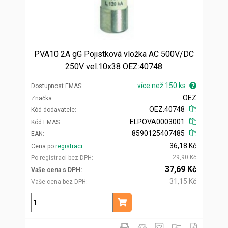
PVA10 2A gG Pojistková vložka AC 500V/DC
250V vel.10x38 OEZ:40748
více než 150 ks
Dostupnost EMAS
OEZ
Značka
OEZ:40748
Kód dodavatele
ELPOVA0003001
Kód EMAS
8590125407485
EAN
36,18 Kč
Cena po
registraci
29,90 Kč
Po registraci bez DPH
37,69 Kč
Vaše cena s DPH
31,15 Kč
Vaše cena bez DPH
ks
Přidat do košíku