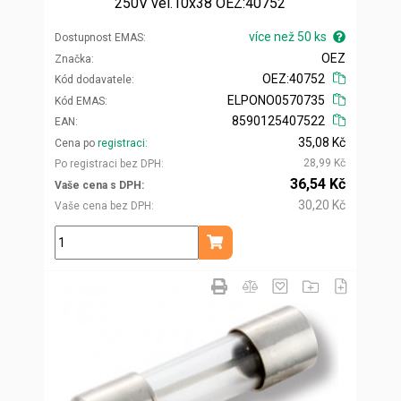
250V vel.10x38 OEZ:40752
více než 50 ks
Dostupnost EMAS
OEZ
Značka
OEZ:40752
Kód dodavatele
ELPONO0570735
Kód EMAS
8590125407522
EAN
35,08 Kč
Cena po
registraci
28,99 Kč
Po registraci bez DPH
36,54 Kč
Vaše cena s DPH
30,20 Kč
Vaše cena bez DPH
ks
Přidat do košíku