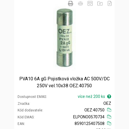
PVA10 6A gG Pojistková vložka AC 500V/DC
250V vel.10x38 OEZ:40750
více než 200 ks
Dostupnost EMAS
OEZ
Značka
OEZ:40750
Kód dodavatele
ELPONO0570734
Kód EMAS
8590125407508
EAN