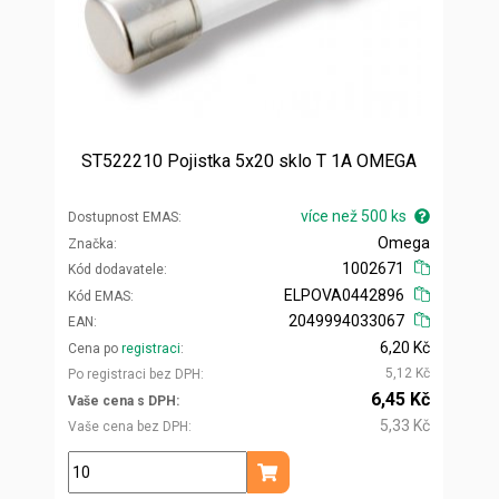
ST522210 Pojistka 5x20 sklo T 1A OMEGA
více než 500 ks
Dostupnost EMAS
Omega
Značka
1002671
Kód dodavatele
ELPOVA0442896
Kód EMAS
2049994033067
EAN
6,20 Kč
Cena po
registraci
5,12 Kč
Po registraci bez DPH
6,45 Kč
Vaše cena s DPH
5,33 Kč
Vaše cena bez DPH
ks
Přidat do košíku