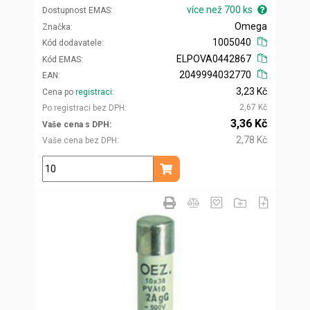
více než 700 ks
Dostupnost EMAS
Omega
Značka
1005040
Kód dodavatele
ELPOVA0442867
Kód EMAS
2049994032770
EAN
3,23 Kč
Cena po
registraci
2,67 Kč
Po registraci bez DPH
3,36 Kč
Vaše cena s DPH
2,78 Kč
Vaše cena bez DPH
ks
Přidat do košíku