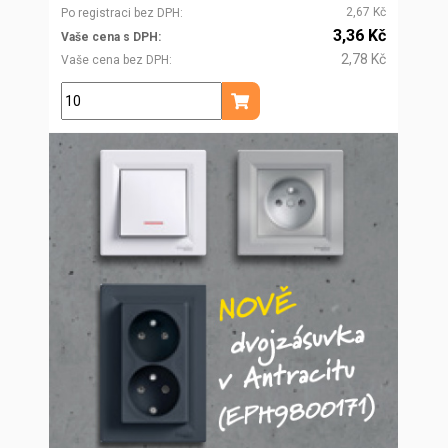
2,67 Kč
Po registraci bez DPH
3,36 Kč
Vaše cena s DPH
2,78 Kč
Vaše cena bez DPH
ks
Přidat do košíku