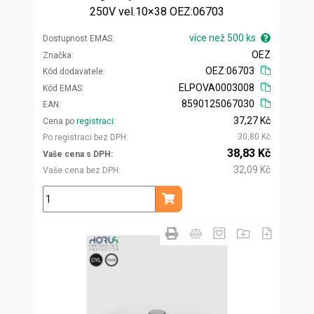
250V vel.10×38 OEZ:06703
více než 500 ks
Dostupnost EMAS
OEZ
Značka
OEZ:06703
Kód dodavatele
ELPOVA0003008
Kód EMAS
8590125067030
EAN
37,27 Kč
Cena po
registraci
30,80 Kč
Po registraci bez DPH
38,83 Kč
Vaše cena s DPH
32,09 Kč
Vaše cena bez DPH
ks
Přidat do košíku