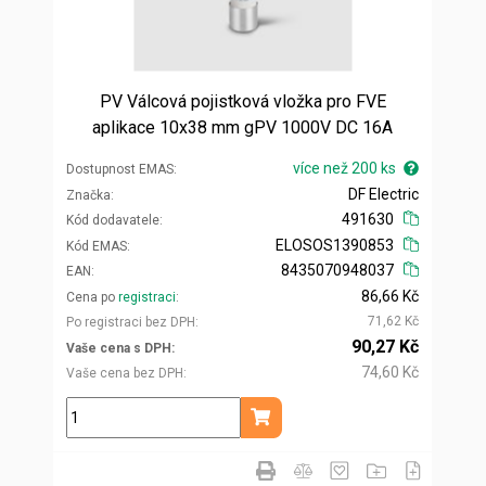
PV Válcová pojistková vložka pro FVE
aplikace 10x38 mm gPV 1000V DC 16A
více než 200 ks
Dostupnost EMAS
DF Electric
Značka
491630
Kód dodavatele
ELOSOS1390853
Kód EMAS
8435070948037
EAN
86,66 Kč
Cena po
registraci
71,62 Kč
Po registraci bez DPH
90,27 Kč
Vaše cena s DPH
74,60 Kč
Vaše cena bez DPH
ks
Přidat do košíku