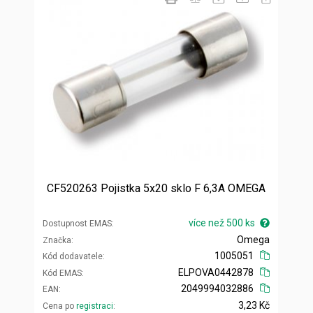
CF520263 Pojistka 5x20 sklo F 6,3A OMEGA
více než 500 ks
Dostupnost EMAS
Omega
Značka
1005051
Kód dodavatele
ELPOVA0442878
Kód EMAS
2049994032886
EAN
3,23 Kč
Cena po
registraci