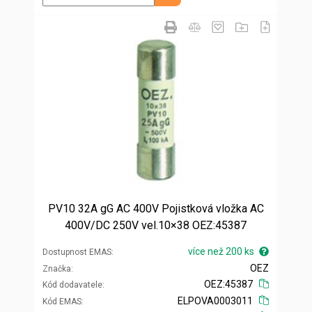
PV10 32A gG AC 400V Pojistková vložka AC
400V/DC 250V vel.10×38 OEZ:45387
více než 200 ks
Dostupnost EMAS
OEZ
Značka
OEZ:45387
Kód dodavatele
ELPOVA0003011
Kód EMAS