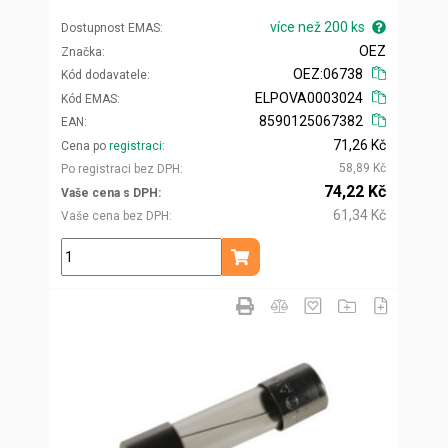
více než 200 ks
Dostupnost EMAS
OEZ
Značka
OEZ:06738
Kód dodavatele
ELPOVA0003024
Kód EMAS
8590125067382
EAN
71,26 Kč
Cena po
registraci
58,89 Kč
Po registraci bez DPH
74,22 Kč
Vaše cena s DPH
61,34 Kč
Vaše cena bez DPH
ks
Přidat do košíku