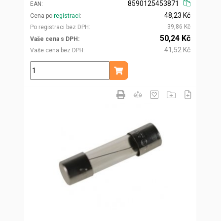
8590125453871
EAN
48,23 Kč
Cena po
registraci
39,86 Kč
Po registraci bez DPH
50,24 Kč
Vaše cena s DPH
41,52 Kč
Vaše cena bez DPH
ks
Přidat do košíku