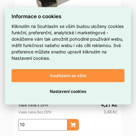
Informace o cookies
Kliknutím na Souhlasím se vším budou uloženy cookies
funkční, preferenční, analytické i marketingové -
dokážeme vám tak umožnit pohodlné používání webu,
CF520310 Pojistka 5x20 sklo F 10A OMEGA
měřit funkčnost našeho webu i vás cílit reklamou. Své
preference můžete snadno upravit kliknutím na
více než 500 ks
Dostupnost EMAS
Nastavení cookies.
Omega
Značka
1006956
Kód dodavatele
Souhlasím se vším
ELPOVA0442880
Kód EMAS
2049994032909
EAN
4,04 Kč
Nastavení cookies
Cena po
registraci
3,34 Kč
Po registraci bez DPH
4,21 Kč
Vaše cena s DPH
3,48 Kč
Vaše cena bez DPH
ks
Přidat do košíku