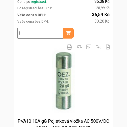
35,08 Kč
Cena po
registraci
28,99 Kč
Po registraci bez DPH
36,54 Kč
Vaše cena s DPH
30,20 Kč
Vaše cena bez DPH
ks
Přidat do košíku
PVA10 10A gG Pojistková vložka AC 500V/DC