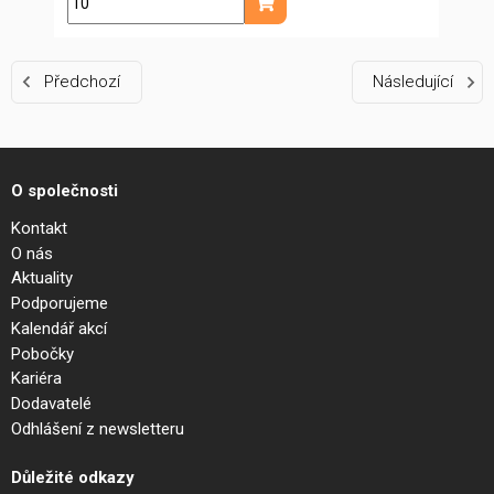
ks
Přidat do košíku
Předchozí
Následující
O společnosti
Kontakt
O nás
Aktuality
Podporujeme
Kalendář akcí
Pobočky
Kariéra
Dodavatelé
Odhlášení z newsletteru
Důležité odkazy