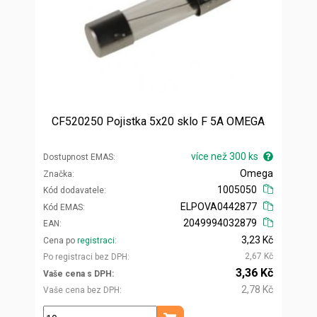
CF520250 Pojistka 5x20 sklo F 5A OMEGA
více než 300 ks
Dostupnost EMAS
Omega
Značka
1005050
Kód dodavatele
ELPOVA0442877
Kód EMAS
2049994032879
EAN
3,23 Kč
Cena po
registraci
2,67 Kč
Po registraci bez DPH
3,36 Kč
Vaše cena s DPH
2,78 Kč
Vaše cena bez DPH