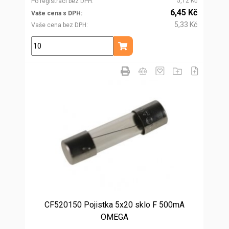
5,12 Kč
Po registraci bez DPH
6,45 Kč
Vaše cena s DPH
5,33 Kč
Vaše cena bez DPH
ks
Přidat do košíku
CF520150 Pojistka 5x20 sklo F 500mA
OMEGA