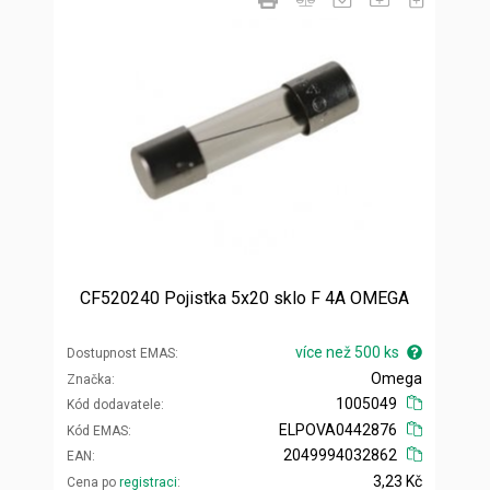
CF520240 Pojistka 5x20 sklo F 4A OMEGA
více než 500 ks
Dostupnost EMAS
Omega
Značka
1005049
Kód dodavatele
ELPOVA0442876
Kód EMAS
2049994032862
EAN
3,23 Kč
Cena po
registraci