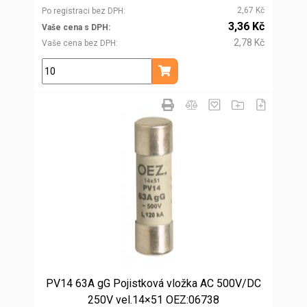
2,67 Kč
Po registraci bez DPH
3,36 Kč
Vaše cena s DPH
2,78 Kč
Vaše cena bez DPH
ks
Přidat do košíku
PV14 63A gG Pojistková vložka AC 500V/DC
250V vel.14×51 OEZ:06738