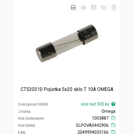
CT520310 Pojistka 5x20 sklo T 10A OMEGA
více než 500 ks
Dostupnost EMAS
Omega
Značka
1003887
Kód dodavatele
ELPOVA0442906
Kód EMAS
2049994033166
EAN