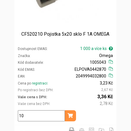
CF520210 Pojistka 5x20 sklo F 1A OMEGA
1 000 a více ks
Dostupnost EMAS
Omega
Značka
1005043
Kód dodavatele
ELPOVA0442870
Kód EMAS
2049994032800
EAN
3,23 Kč
Cena po
registraci
2,67 Kč
Po registraci bez DPH
3,36 Kč
Vaše cena s DPH
2,78 Kč
Vaše cena bez DPH
ks
Přidat do košíku