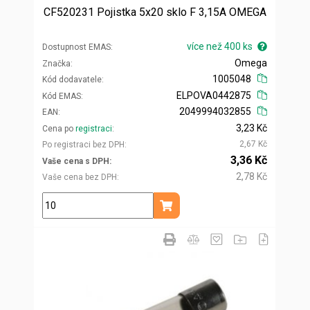
CF520231 Pojistka 5x20 sklo F 3,15A OMEGA
více než 400 ks
Dostupnost EMAS
Omega
Značka
1005048
Kód dodavatele
ELPOVA0442875
Kód EMAS
2049994032855
EAN
3,23 Kč
Cena po
registraci
2,67 Kč
Po registraci bez DPH
3,36 Kč
Vaše cena s DPH
2,78 Kč
Vaše cena bez DPH
ks
Přidat do košíku