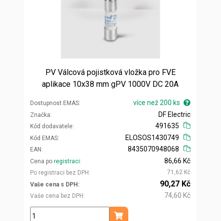
PV Válcová pojistková vložka pro FVE
aplikace 10x38 mm gPV 1000V DC 20A
více než 200 ks
Dostupnost EMAS
DF Electric
Značka
491635
Kód dodavatele
ELOSOS1430749
Kód EMAS
8435070948068
EAN
86,66 Kč
Cena po
registraci
71,62 Kč
Po registraci bez DPH
90,27 Kč
Vaše cena s DPH
74,60 Kč
Vaše cena bez DPH
ks
Přidat do košíku