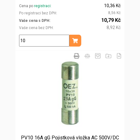
10,36 Kč
Cena po
registraci
8,56 Kč
Po registraci bez DPH
10,79 Kč
Vaše cena s DPH
8,92 Kč
Vaše cena bez DPH
ks
Přidat do košíku
PV10 16A gG Pojistková vložka AC 500V/DC