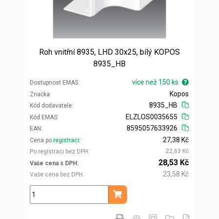
Roh vnitřní 8935, LHD 30x25, bílý KOPOS
8935_HB
více než 150 ks
Dostupnost EMAS
Kopos
Značka
8935_HB
Kód dodavatele
ELZLOS0035655
Kód EMAS
8595057633926
EAN
27,38 Kč
Cena po
registraci
22,63 Kč
Po registraci bez DPH
28,53 Kč
Vaše cena s DPH
23,58 Kč
Vaše cena bez DPH
ks
Přidat do košíku