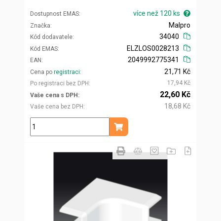
více než 120 ks
Dostupnost EMAS
Malpro
Značka
34040
Kód dodavatele
ELZLOS0028213
Kód EMAS
2049992775341
EAN
21,71 Kč
Cena po
registraci
17,94 Kč
Po registraci bez DPH
22,60 Kč
Vaše cena s DPH
18,68 Kč
Vaše cena bez DPH
ks
Přidat do košíku