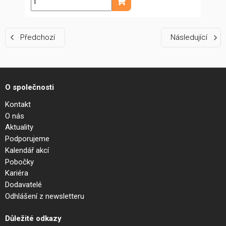
ks
Přidat do košíku
Předchozí
Následující
O společnosti
Kontakt
O nás
Aktuality
Podporujeme
Kalendář akcí
Pobočky
Kariéra
Dodavatelé
Odhlášení z newsletteru
Důležité odkazy