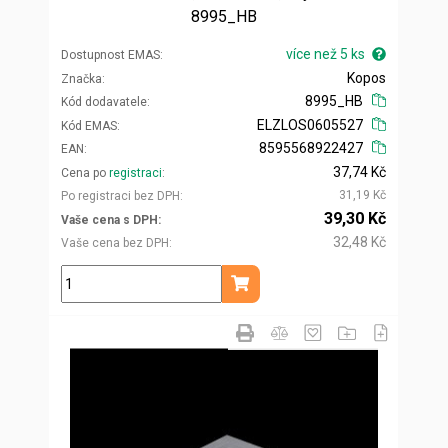
8995_HB
více než 5 ks
Dostupnost EMAS
Kopos
Značka
8995_HB
Kód dodavatele
ELZLOS0605527
Kód EMAS
8595568922427
EAN
37,74 Kč
Cena po
registraci
31,19 Kč
Po registraci bez DPH
39,30 Kč
Vaše cena s DPH
32,48 Kč
Vaše cena bez DPH
ks
Přidat do košíku