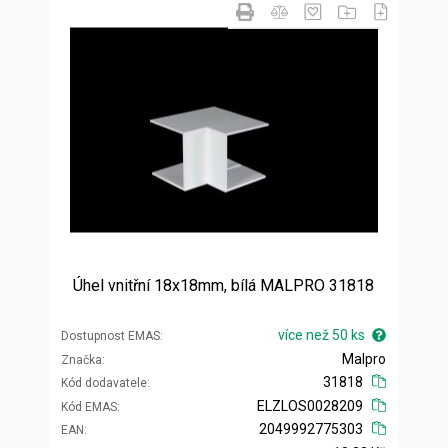
Úhel vnitřní 18x18mm, bílá MALPRO 31818
více než 50 ks
Dostupnost EMAS
Malpro
Značka
31818
Kód dodavatele
ELZLOS0028209
Kód EMAS
2049992775303
EAN