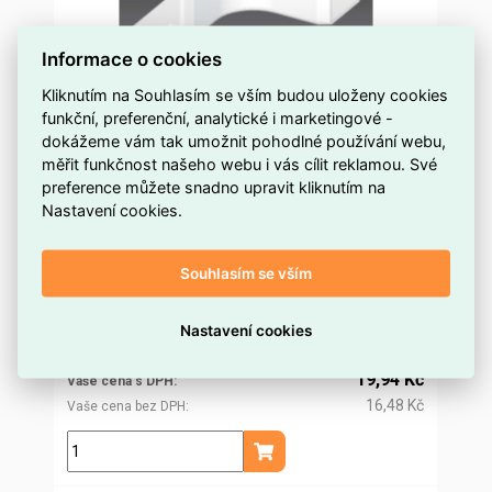
Informace o cookies
Kliknutím na Souhlasím se vším budou uloženy cookies
funkční, preferenční, analytické i marketingové -
Roh vnitřní 8675, LHD 17x17, bílý KOPOS
dokážeme vám tak umožnit pohodlné používání webu,
8675_HB
měřit funkčnost našeho webu i vás cílit reklamou. Své
preference můžete snadno upravit kliknutím na
více než 50 ks
Dostupnost EMAS
Nastavení cookies.
Kopos
Značka
8675_HB
Kód dodavatele
Souhlasím se vším
ELZLOS0035598
Kód EMAS
8595057616721
EAN
19,14 Kč
Nastavení cookies
Cena po
registraci
15,82 Kč
Po registraci bez DPH
19,94 Kč
Vaše cena s DPH
16,48 Kč
Vaše cena bez DPH
ks
Přidat do košíku