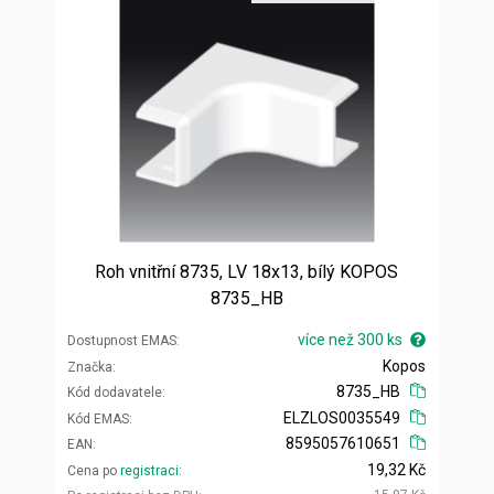
Roh vnitřní 8735, LV 18x13, bílý KOPOS
8735_HB
více než 300 ks
Dostupnost EMAS
Kopos
Značka
8735_HB
Kód dodavatele
ELZLOS0035549
Kód EMAS
8595057610651
EAN
19,32 Kč
Cena po
registraci