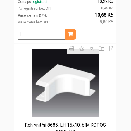
10,22 Kč
Cena po
registraci
8,45 Kč
Po registraci bez DPH
10,65 Kč
Vaše cena s DPH
8,80 Kč
Vaše cena bez DPH
ks
Přidat do košíku
Roh vnitřní 8685, LH 15x10, bílý KOPOS