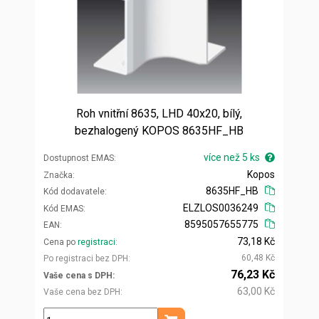
Roh vnitřní 8635, LHD 40x20, bílý,
bezhalogený KOPOS 8635HF_HB
více než 5 ks
Dostupnost EMAS
Kopos
Značka
8635HF_HB
Kód dodavatele
ELZLOS0036249
Kód EMAS
8595057655775
EAN
73,18 Kč
Cena po
registraci
60,48 Kč
Po registraci bez DPH
76,23 Kč
Vaše cena s DPH
63,00 Kč
Vaše cena bez DPH