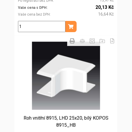
15,97 Kč
Po registraci bez DPH
20,13 Kč
Vaše cena s DPH
16,64 Kč
Vaše cena bez DPH
ks
Přidat do košíku
Roh vnitřní 8915, LHD 25x20, bílý KOPOS
8915_HB