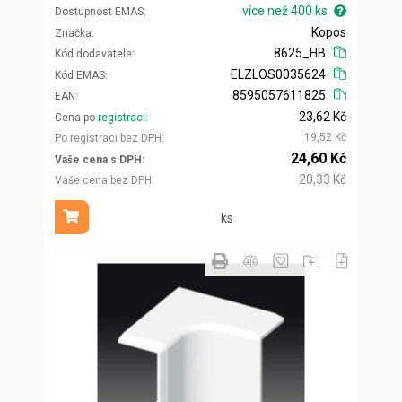
více než 400 ks
Dostupnost EMAS
Kopos
Značka
8625_HB
Kód dodavatele
ELZLOS0035624
Kód EMAS
8595057611825
EAN
23,62 Kč
Cena po
registraci
19,52 Kč
Po registraci bez DPH
24,60 Kč
Vaše cena s DPH
20,33 Kč
Vaše cena bez DPH
ks
Přidat do košíku