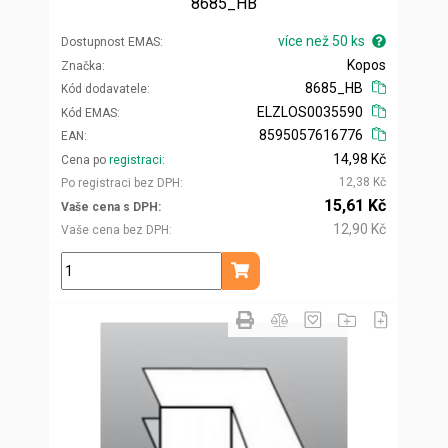
8685_HB
více než 50 ks
Dostupnost EMAS
Kopos
Značka
8685_HB
Kód dodavatele
ELZLOS0035590
Kód EMAS
8595057616776
EAN
14,98 Kč
Cena po
registraci
12,38 Kč
Po registraci bez DPH
15,61 Kč
Vaše cena s DPH
12,90 Kč
Vaše cena bez DPH
ks
Přidat do košíku