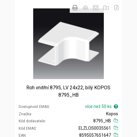
Roh vnitřní 8795, LV 24x22, bílý KOPOS
8795_HB
více než 50 ks
Dostupnost EMAS
Kopos
Značka
8795_HB
Kód dodavatele
ELZLOS0035561
Kód EMAS
8595057651647
EAN