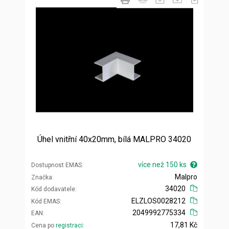
Úhel vnitřní 40x20mm, bílá MALPRO 34020
více než 150 ks
Dostupnost EMAS
Malpro
Značka
34020
Kód dodavatele
ELZLOS0028212
Kód EMAS
2049992775334
EAN
17,81 Kč
Cena po
registraci