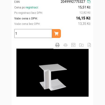
2049992775327
EAN
15,51 Kč
Cena po
registraci
12,82 Kč
Po registraci bez DPH
16,15 Kč
Vaše cena s DPH
13,35 Kč
Vaše cena bez DPH
ks
Přidat do košíku