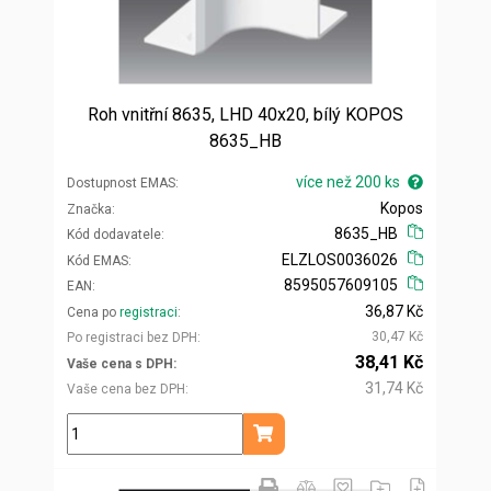
Roh vnitřní 8635, LHD 40x20, bílý KOPOS
8635_HB
více než 200 ks
Dostupnost EMAS
Kopos
Značka
8635_HB
Kód dodavatele
ELZLOS0036026
Kód EMAS
8595057609105
EAN
36,87 Kč
Cena po
registraci
30,47 Kč
Po registraci bez DPH
38,41 Kč
Vaše cena s DPH
31,74 Kč
Vaše cena bez DPH
ks
Přidat do košíku