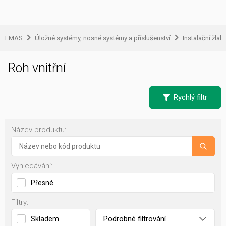
EMAS
Úložné systémy, nosné systémy a příslušenství
Instalační žlab
Roh vnitřní
Rychlý filtr
Název produktu:
Vyhledávání:
Přesné
Filtry:
Podrobné filtrování
Skladem