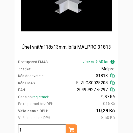
Úhel vnitřní 18x13mm, bílá MALPRO 31813
více než 50 ks
Dostupnost EMAS
Malpro
Značka
31813
Kód dodavatele
ELZLOS0028208
Kód EMAS
2049992775297
EAN
9,87 Kč
Cena po
registraci
8,16 Kč
Po registraci bez DPH
10,29 Kč
Vaše cena s DPH
8,50 Kč
Vaše cena bez DPH
ks
Přidat do košíku