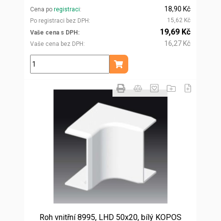
18,90 Kč
Cena po
registraci
15,62 Kč
Po registraci bez DPH
19,69 Kč
Vaše cena s DPH
16,27 Kč
Vaše cena bez DPH
ks
Přidat do košíku
Roh vnitřní 8995, LHD 50x20, bílý KOPOS