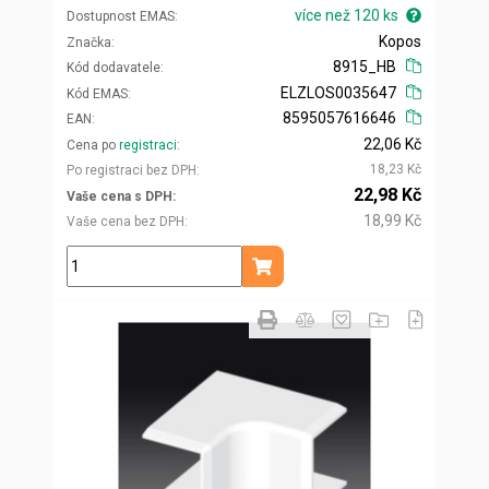
více než 120 ks
Dostupnost EMAS
Kopos
Značka
8915_HB
Kód dodavatele
ELZLOS0035647
Kód EMAS
8595057616646
EAN
22,06 Kč
Cena po
registraci
18,23 Kč
Po registraci bez DPH
22,98 Kč
Vaše cena s DPH
18,99 Kč
Vaše cena bez DPH
ks
Přidat do košíku