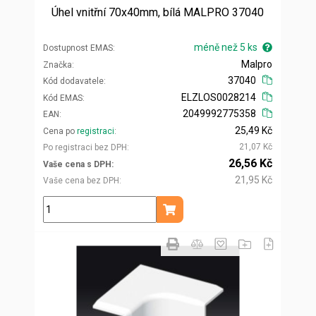
Úhel vnitřní 70x40mm, bílá MALPRO 37040
méně než 5 ks
Dostupnost EMAS
Malpro
Značka
37040
Kód dodavatele
ELZLOS0028214
Kód EMAS
2049992775358
EAN
25,49 Kč
Cena po
registraci
21,07 Kč
Po registraci bez DPH
26,56 Kč
Vaše cena s DPH
21,95 Kč
Vaše cena bez DPH
ks
Přidat do košíku