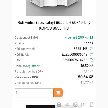
Roh vnitřní (stavitelný) 8655, LH 60x40, bílý
KOPOS 8655_HB
více než 200 ks
Dostupnost EMAS
Kopos
Značka
8655_HB
Kód dodavatele
ELZLOS0036049
Kód EMAS
8595057614260
EAN
48,52 Kč
Cena po
registraci
40,10 Kč
Po registraci bez DPH
50,54 Kč
Vaše cena s DPH
41,77 Kč
Vaše cena bez DPH
ks
Přidat do košíku