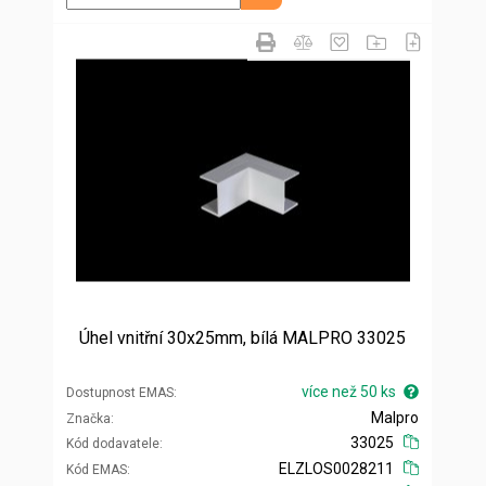
Úhel vnitřní 30x25mm, bílá MALPRO 33025
více než 50 ks
Dostupnost EMAS
Malpro
Značka
33025
Kód dodavatele
ELZLOS0028211
Kód EMAS