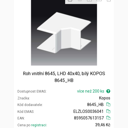
Roh vnitřní 8645, LHD 40x40, bílý KOPOS
8645_HB
více než 200 ks
Dostupnost EMAS
Kopos
Značka
8645_HB
Kód dodavatele
ELZLOS0036041
Kód EMAS
8595057613157
EAN
39,46 Kč
Cena po
registraci