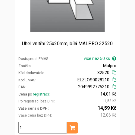
Úhel vnitřní 25x20mm, bílá MALPRO 32520
více než 50 ks
Dostupnost EMAS
Malpro
Značka
32520
Kód dodavatele
ELZLOS0028210
Kód EMAS
2049992775310
EAN
14,01 Kč
Cena po
registraci
11,58 Kč
Po registraci bez DPH
14,59 Kč
Vaše cena s DPH
12,06 Kč
Vaše cena bez DPH
ks
Přidat do košíku