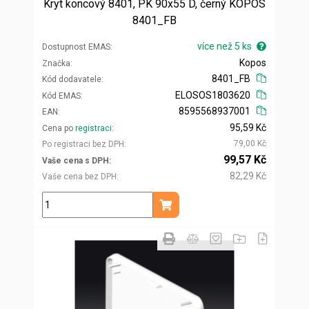
Kryt koncový 8401, PK 90x55 D, černý KOPOS
8401_FB
více než 5 ks
Dostupnost EMAS
Kopos
Značka
8401_FB
Kód dodavatele
ELOSOS1803620
Kód EMAS
8595568937001
EAN
95,59 Kč
Cena po
registraci
79,00 Kč
Po registraci bez DPH
99,57 Kč
Vaše cena s DPH
82,29 Kč
Vaše cena bez DPH
ks
Přidat do košíku