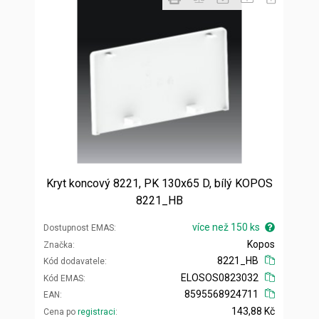
Kryt koncový 8221, PK 130x65 D, bílý KOPOS
8221_HB
více než 150 ks
Dostupnost EMAS
Kopos
Značka
8221_HB
Kód dodavatele
ELOSOS0823032
Kód EMAS
8595568924711
EAN
143,88 Kč
Cena po
registraci