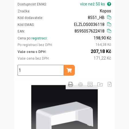
více než 50 ks
Dostupnost EMAS
Kopos
Značka
8551_HB
Kód dodavatele
ELZLOS0036118
Kód EMAS
8595057622418
EAN
198,90 Kč
Cena po
registraci
164,38 Kč
Po registraci bez DPH
207,18 Kč
Vaše cena s DPH
171,22 Kč
Vaše cena bez DPH
ks
Přidat do košíku