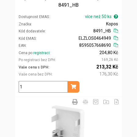
8491_HB
více než 50 ks
Dostupnost EMAS
Kopos
Značka
8491_HB
Kód dodavatele
ELZLOS0464949
Kód EMAS
8595057668690
EAN
204,80 Kč
Cena po
registraci
169,26 Kč
Po registraci bez DPH
213,32 Kč
Vaše cena s DPH
176,30 Kč
Vaše cena bez DPH
ks
Přidat do košíku