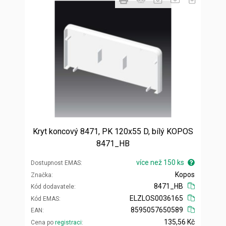
Kryt koncový 8471, PK 120x55 D, bílý KOPOS
8471_HB
více než 150 ks
Dostupnost EMAS
Kopos
Značka
8471_HB
Kód dodavatele
ELZLOS0036165
Kód EMAS
8595057650589
EAN
135,56 Kč
Cena po
registraci