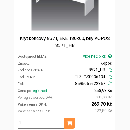
Kryt koncový 8571, EKE 180x60, bílý KOPOS
8571_HB
více než 5 ks
Dostupnost EMAS
Kopos
Značka
8571_HB
Kód dodavatele
ELZLOS0036134
Kód EMAS
8595057622357
EAN
258,93 Kč
Cena po
registraci
213,99 Kč
Po registraci bez DPH
269,70 Kč
Vaše cena s DPH
222,89 Kč
Vaše cena bez DPH
ks
Přidat do košíku