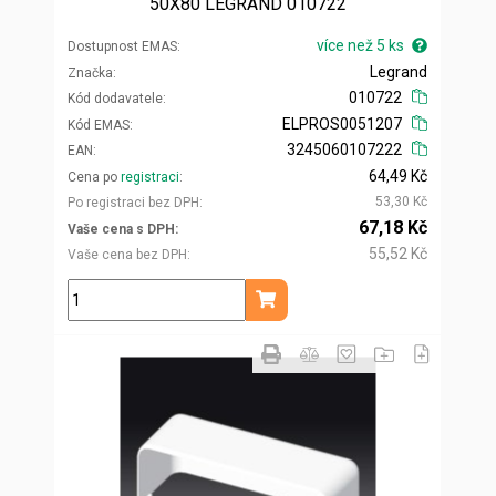
50X80 LEGRAND 010722
více než 5 ks
Dostupnost EMAS
Legrand
Značka
010722
Kód dodavatele
ELPROS0051207
Kód EMAS
3245060107222
EAN
64,49 Kč
Cena po
registraci
53,30 Kč
Po registraci bez DPH
67,18 Kč
Vaše cena s DPH
55,52 Kč
Vaše cena bez DPH
ks
Přidat do košíku