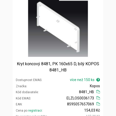
Kryt koncový 8481, PK 160x65 D, bílý KOPOS
8481_HB
více než 150 ks
Dostupnost EMAS
Kopos
Značka
8481_HB
Kód dodavatele
ELZLOS0036173
Kód EMAS
8595057657069
EAN
154,03 Kč
Cena po
registraci