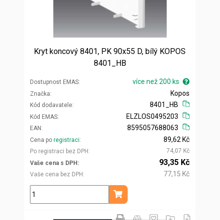
Kryt koncový 8401, PK 90x55 D, bílý KOPOS
8401_HB
více než 200 ks
Dostupnost EMAS
Kopos
Značka
8401_HB
Kód dodavatele
ELZLOS0495203
Kód EMAS
8595057688063
EAN
89,62 Kč
Cena po
registraci
74,07 Kč
Po registraci bez DPH
93,35 Kč
Vaše cena s DPH
77,15 Kč
Vaše cena bez DPH
ks
Přidat do košíku