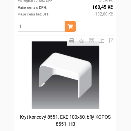
127,30 Kč
Po registraci bez DPH
160,45 Kč
Vaše cena s DPH
132,60 Kč
Vaše cena bez DPH
ks
Přidat do košíku
Kryt koncový 8551, EKE 100x60, bílý KOPOS
8551_HB