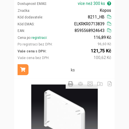
více než 300 ks
Dostupnost EMAS
Kopos
Značka
8211_HB
Kód dodavatele
ELKRKR0713839
Kód EMAS
8595568924643
EAN
116,89 Kč
Cena po
registraci
96,60 Kč
Po registraci bez DPH
121,75 Kč
Vaše cena s DPH
100,62 Kč
Vaše cena bez DPH
ks
Přidat do košíku