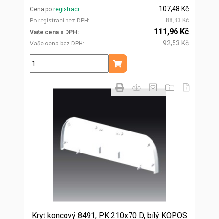
107,48 Kč
Cena po
registraci
88,83 Kč
Po registraci bez DPH
111,96 Kč
Vaše cena s DPH
92,53 Kč
Vaše cena bez DPH
ks
Přidat do košíku
Kryt koncový 8491, PK 210x70 D, bílý KOPOS