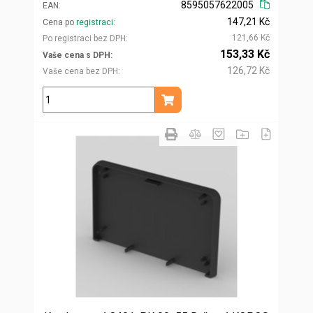
8595057622005
EAN
147,21 Kč
Cena po
registraci
121,66 Kč
Po registraci bez DPH
153,33 Kč
Vaše cena s DPH
126,72 Kč
Vaše cena bez DPH
ks
Přidat do košíku