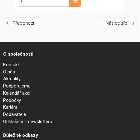
ks
Přidat do košíku
Předchozí
Následující
O společnosti
Kontakt
O nás
Aktuality
Podporujeme
Kalendář akcí
Pobočky
Kariéra
Dodavatelé
Odhlášení z newsletteru
Důležité odkazy