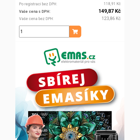
118,91 Kč
Po registraci bez DPH
149,87 Kč
Vaše cena s DPH
123,86 Kč
Vaše cena bez DPH
ks
Přidat do košíku