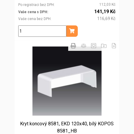
112,03 Kč
Po registraci bez DPH
141,19 Kč
Vaše cena s DPH
116,69 Kč
Vaše cena bez DPH
ks
Přidat do košíku
Kryt koncový 8581, EKD 120x40, bílý KOPOS
8581_HB