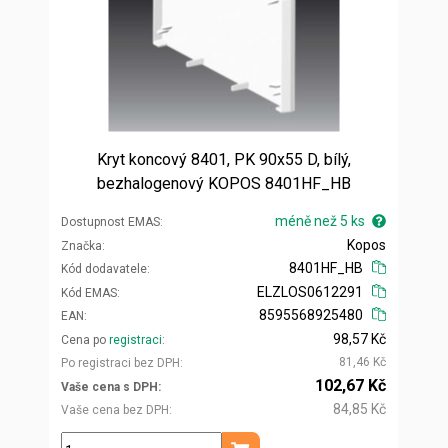
Kryt koncový 8401, PK 90x55 D, bílý,
bezhalogenový KOPOS 8401HF_HB
méně než 5 ks
Dostupnost EMAS
Kopos
Značka
8401HF_HB
Kód dodavatele
ELZLOS0612291
Kód EMAS
8595568925480
EAN
98,57 Kč
Cena po
registraci
81,46 Kč
Po registraci bez DPH
102,67 Kč
Vaše cena s DPH
84,85 Kč
Vaše cena bez DPH