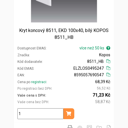
Kryt koncový 8511, EKD 100x40, bílý KOPOS
8511_HB
více než 50 ks
Dostupnost EMAS
Kopos
Značka
8511_HB
Kód dodavatele
ELZLOS0495247
Kód EMAS
8595057690547
EAN
68,39 Kč
Cena po
registraci
56,52 Kč
Po registraci bez DPH
71,23 Kč
Vaše cena s DPH
58,87 Kč
Vaše cena bez DPH
ks
Přidat do košíku