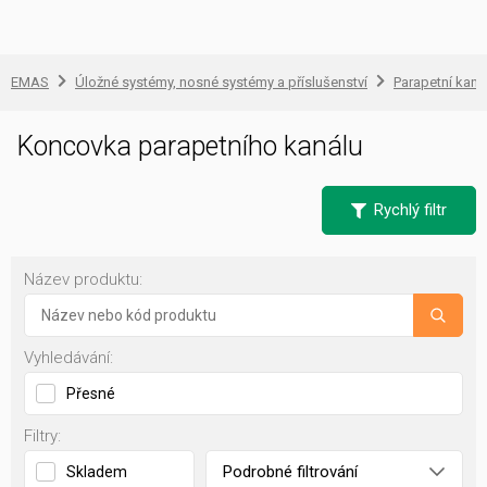
EMAS
Úložné systémy, nosné systémy a příslušenství
Parapetní kaná
Koncovka parapetního kanálu
Rychlý filtr
Název produktu:
Vyhledávání:
Přesné
Filtry:
Podrobné filtrování
Skladem