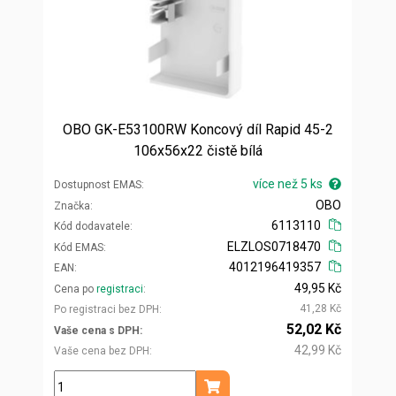
OBO GK-E53100RW Koncový díl Rapid 45-2
106x56x22 čistě bílá
více než 5 ks
Dostupnost EMAS
OBO
Značka
6113110
Kód dodavatele
ELZLOS0718470
Kód EMAS
4012196419357
EAN
49,95 Kč
Cena po
registraci
41,28 Kč
Po registraci bez DPH
52,02 Kč
Vaše cena s DPH
42,99 Kč
Vaše cena bez DPH
ks
Přidat do košíku