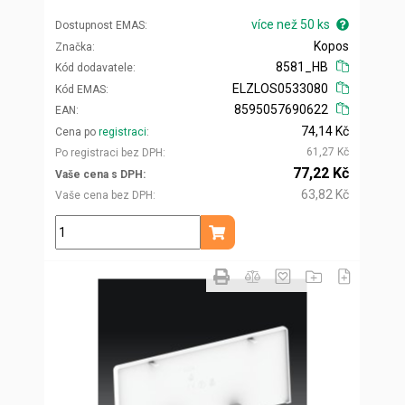
více než 50 ks
Dostupnost EMAS
Kopos
Značka
8581_HB
Kód dodavatele
ELZLOS0533080
Kód EMAS
8595057690622
EAN
74,14 Kč
Cena po
registraci
61,27 Kč
Po registraci bez DPH
77,22 Kč
Vaše cena s DPH
63,82 Kč
Vaše cena bez DPH
ks
Přidat do košíku