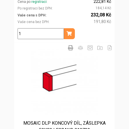
222,81 Kč
Cena po
registraci
184,14 Kč
Po registraci bez DPH
232,08 Kč
Vaše cena s DPH
191,80 Kč
Vaše cena bez DPH
ks
Přidat do košíku
MOSAIC DLP KONCOVÝ DÍL, ZÁSLEPKA