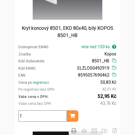
Kryt koncový 8501, EKD 80x40, bílý KOPOS
8501_HB
více než 150 ks
Dostupnost EMAS
Kopos
Značka
8501_HB
Kód dodavatele
ELZLOS0492919
Kód EMAS
8595057690462
EAN
50,83 Kč
Cena po
registraci
42,01 Kč
Po registraci bez DPH
52,95 Kč
Vaše cena s DPH
43,76 Kč
Vaše cena bez DPH
ks
Přidat do košíku