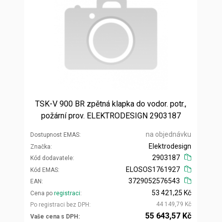
TSK-V 900 BR zpětná klapka do vodor. potr.,
požární prov. ELEKTRODESIGN 2903187
na objednávku
Dostupnost EMAS
Elektrodesign
Značka
2903187
Kód dodavatele
ELOSOS1761927
Kód EMAS
3729052576543
EAN
53 421,25 Kč
Cena po
registraci
44 149,79 Kč
Po registraci bez DPH
55 643,57 Kč
Vaše cena s DPH