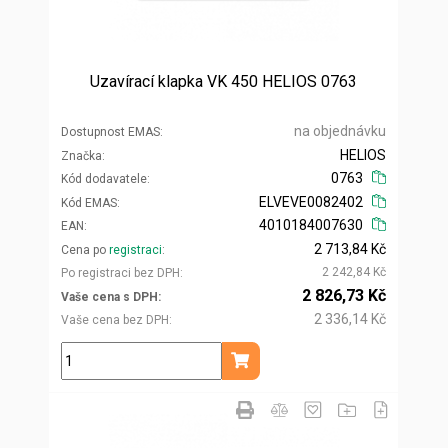
Uzavírací klapka VK 450 HELIOS 0763
na objednávku
Dostupnost EMAS
HELIOS
Značka
0763
Kód dodavatele
ELVEVE0082402
Kód EMAS
4010184007630
EAN
2 713,84 Kč
Cena po
registraci
2 242,84 Kč
Po registraci bez DPH
2 826,73 Kč
Vaše cena s DPH
2 336,14 Kč
Vaše cena bez DPH
ks
Přidat do košíku