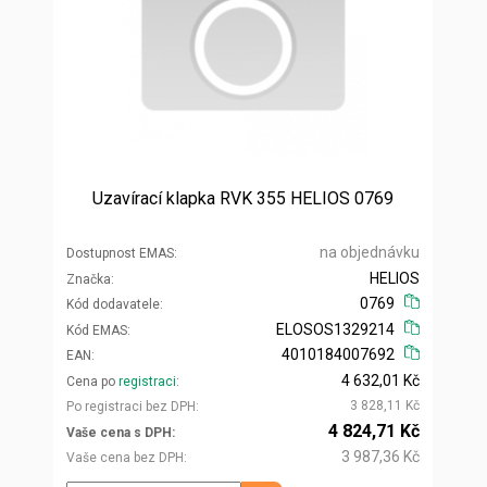
Uzavírací klapka RVK 355 HELIOS 0769
na objednávku
Dostupnost EMAS
HELIOS
Značka
0769
Kód dodavatele
ELOSOS1329214
Kód EMAS
4010184007692
EAN
4 632,01 Kč
Cena po
registraci
3 828,11 Kč
Po registraci bez DPH
4 824,71 Kč
Vaše cena s DPH
3 987,36 Kč
Vaše cena bez DPH