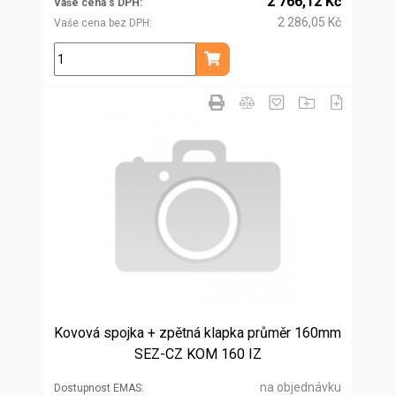
2 766,12 Kč
Vaše cena s DPH
2 286,05 Kč
Vaše cena bez DPH
ks
Přidat do košíku
Kovová spojka + zpětná klapka průměr 160mm
SEZ-CZ KOM 160 IZ
na objednávku
Dostupnost EMAS