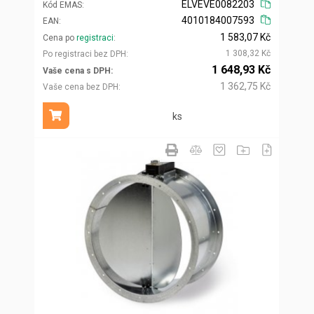
ELVEVE0082203
Kód EMAS
4010184007593
EAN
1 583,07 Kč
Cena po
registraci
1 308,32 Kč
Po registraci bez DPH
1 648,93 Kč
Vaše cena s DPH
1 362,75 Kč
Vaše cena bez DPH
ks
Přidat do košíku