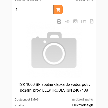
ks
Přidat do košíku
TSK 1000 BR zpětná klapka do vodor. potr.,
požární prov. ELEKTRODESIGN 2487488
na objednávku
Dostupnost EMAS
Elektrodesign
Značka