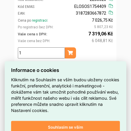
ELOSOS1754409
Kód EMAS
3187283667872
EAN
7 026,75 Kč
Cena po
registraci
5 807,23 Kč
Po registraci bez DPH
7 319,06 Kč
Vaše cena s DPH
6 048,81 Kč
Vaše cena bez DPH
ks
Přidat do košíku
Informace o cookies
Kliknutím na Souhlasím se vším budou uloženy cookies
funkční, preferenční, analytické i marketingové -
dokážeme vám tak umožnit pohodlné používání webu,
měřit funkčnost našeho webu i vás cílit reklamou. Své
preference můžete snadno upravit kliknutím na
Nastavení cookies.
Souhlasím se vším