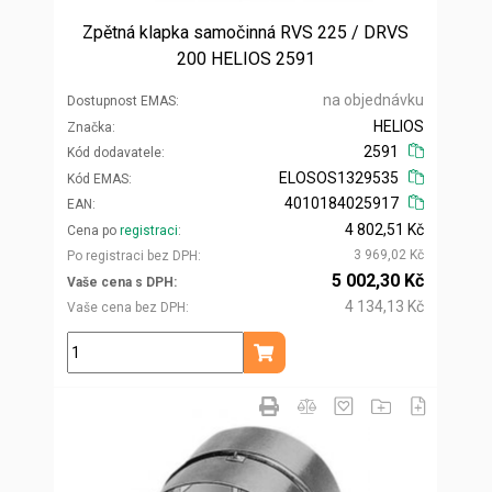
Zpětná klapka samočinná RVS 225 / DRVS
200 HELIOS 2591
na objednávku
Dostupnost EMAS
HELIOS
Značka
2591
Kód dodavatele
ELOSOS1329535
Kód EMAS
4010184025917
EAN
4 802,51 Kč
Cena po
registraci
3 969,02 Kč
Po registraci bez DPH
5 002,30 Kč
Vaše cena s DPH
4 134,13 Kč
Vaše cena bez DPH
ks
Přidat do košíku