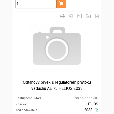
ks
Přidat do košíku
Odtahový prvek s regulátorem průtoku
vzduchu AE 75 HELIOS 2033
na objednávku
Dostupnost EMAS
HELIOS
Značka
2033
Kód dodavatele