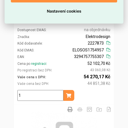
Nastavení cookies
JCA 1250 BR zpětná klapka samotížná,
požární provedení ELEKTRODESIGN 2227873
na objednávku
Dostupnost EMAS
Elektrodesign
Značka
2227873
Kód dodavatele
ELOSOS1754957
Kód EMAS
3294757755307
EAN
52 102,70 Kč
Cena po
registraci
43 060,08 Kč
Po registraci bez DPH
54 270,17 Kč
Vaše cena s DPH
44 851,38 Kč
Vaše cena bez DPH
ks
Přidat do košíku