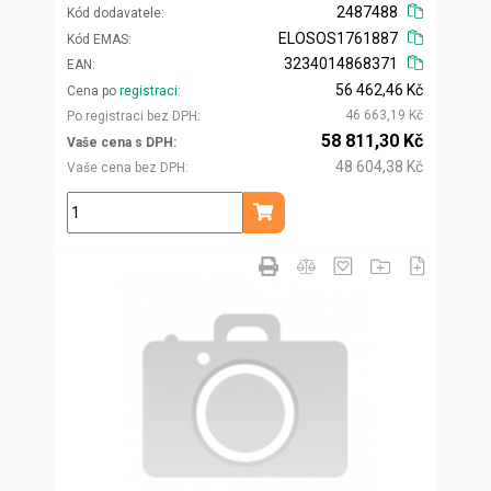
2487488
Kód dodavatele
ELOSOS1761887
Kód EMAS
3234014868371
EAN
56 462,46 Kč
Cena po
registraci
46 663,19 Kč
Po registraci bez DPH
58 811,30 Kč
Vaše cena s DPH
48 604,38 Kč
Vaše cena bez DPH
ks
Přidat do košíku