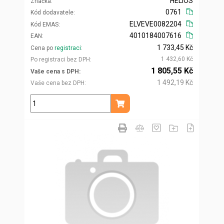
HELIOS
Značka
0761
Kód dodavatele
ELVEVE0082204
Kód EMAS
4010184007616
EAN
1 733,45 Kč
Cena po
registraci
1 432,60 Kč
Po registraci bez DPH
1 805,55 Kč
Vaše cena s DPH
1 492,19 Kč
Vaše cena bez DPH
ks
Přidat do košíku