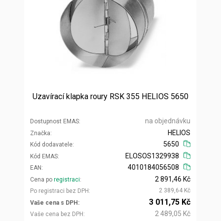
Uzavírací klapka roury RSK 355 HELIOS 5650
na objednávku
Dostupnost EMAS
HELIOS
Značka
5650
Kód dodavatele
ELOSOS1329938
Kód EMAS
4010184056508
EAN
2 891,46 Kč
Cena po
registraci
2 389,64 Kč
Po registraci bez DPH
3 011,75 Kč
Vaše cena s DPH
2 489,05 Kč
Vaše cena bez DPH