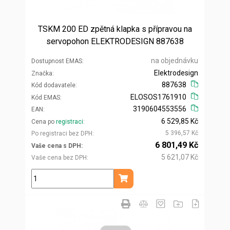
TSKM 200 ED zpětná klapka s přípravou na
servopohon ELEKTRODESIGN 887638
na objednávku
Dostupnost EMAS
Elektrodesign
Značka
887638
Kód dodavatele
ELOSOS1761910
Kód EMAS
3190604553556
EAN
6 529,85 Kč
Cena po
registraci
5 396,57 Kč
Po registraci bez DPH
6 801,49 Kč
Vaše cena s DPH
5 621,07 Kč
Vaše cena bez DPH
ks
Přidat do košíku