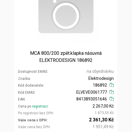
MCA 800/200 zpět.klapka násuvná
ELEKTRODESIGN 186892
na objednávku
Dostupnost EMAS
Elektrodesign
Značka
186892
Kód dodavatele
ELVEVE0061777
Kód EMAS
8413893051646
EAN
2 267,00 Kč
Cena po
registraci
1 873,55 Kč
Po registraci bez DPH
2 361,30 Kč
Vaše cena s DPH
1 951,49 Kč
Vaše cena bez DPH