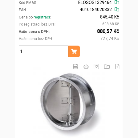
ELOSOS1329464
Kód EMAS
4010184020332
EAN
845,40 Kč
Cena po
registraci
698,68 Kč
Po registraci bez DPH
880,57 Kč
Vaše cena s DPH
727,74 Kč
Vaše cena bez DPH
ks
Přidat do košíku