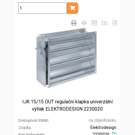
ks
Přidat do košíku
IJK 15/15 OUT regulační klapka univerzální
výtlak ELEKTRODESIGN 2230020
na objednávku
Dostupnost EMAS
Elektrodesign
Značka
2230020
Kód dodavatele