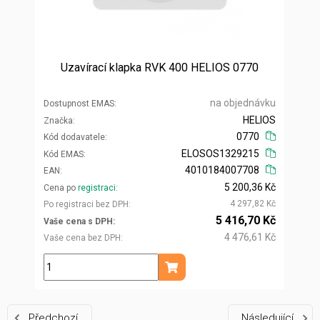
Uzavírací klapka RVK 400 HELIOS 0770
na objednávku
Dostupnost EMAS
HELIOS
Značka
0770
Kód dodavatele
ELOSOS1329215
Kód EMAS
4010184007708
EAN
5 200,36 Kč
Cena po
registraci
4 297,82 Kč
Po registraci bez DPH
5 416,70 Kč
Vaše cena s DPH
4 476,61 Kč
Vaše cena bez DPH
ks
Přidat do košíku
Předchozí
Následující