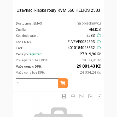
Uzavírací klapka roury RVM 560 HELIOS 2583
na objednávku
Dostupnost EMAS
HELIOS
Značka
2583
Kód dodavatele
ELVEVE0082393
Kód EMAS
4010184025832
EAN
27 919,96 Kč
Cena po
registraci
23 074,35 Kč
Po registraci bez DPH
29 081,43 Kč
Vaše cena s DPH
24 034,24 Kč
Vaše cena bez DPH
ks
Přidat do košíku