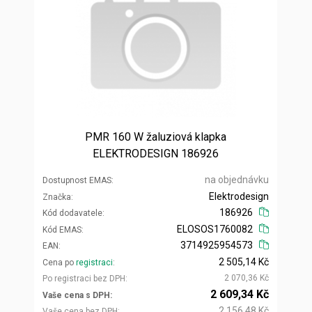
PMR 160 W žaluziová klapka
ELEKTRODESIGN 186926
na objednávku
Dostupnost EMAS
Elektrodesign
Značka
186926
Kód dodavatele
ELOSOS1760082
Kód EMAS
3714925954573
EAN
2 505,14 Kč
Cena po
registraci
2 070,36 Kč
Po registraci bez DPH
2 609,34 Kč
Vaše cena s DPH
2 156,48 Kč
Vaše cena bez DPH