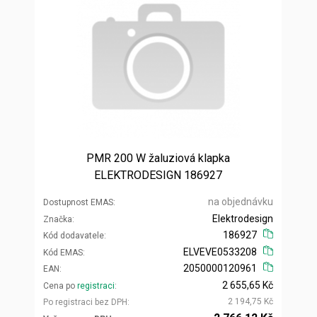
PMR 200 W žaluziová klapka
ELEKTRODESIGN 186927
na objednávku
Dostupnost EMAS
Elektrodesign
Značka
186927
Kód dodavatele
ELVEVE0533208
Kód EMAS
2050000120961
EAN
2 655,65 Kč
Cena po
registraci
2 194,75 Kč
Po registraci bez DPH