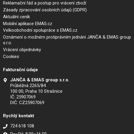
Reklamační řád a postup pro vrácení zboží
Zásady zpracování osobních údajů (GDPR)
Aktuální ceník
Mobilní aplikace EMAS.cz
Velkoobchodní spolupráce s EMAS.cz
Oznámení o možném protiprávním jednání JANČA & EMAS group
s.r.o.
Vrácení objednávky
Cookies
Fakturační údaje
JANČA & EMAS group s.r.o.
Průběžná 2265/84
100 00, Praha 10 Strašnice
IČ: 25907069
DIČ: CZ25907069
Rychlý kontakt
724 618 108
Po–Pá: 8.00–16.00