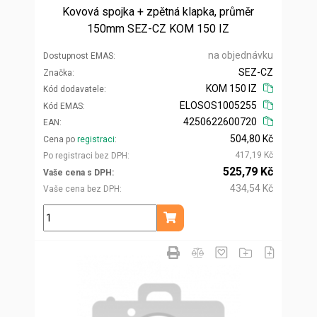
Kovová spojka + zpětná klapka, průměr
150mm SEZ-CZ KOM 150 IZ
na objednávku
Dostupnost EMAS
SEZ-CZ
Značka
KOM 150 IZ
Kód dodavatele
ELOSOS1005255
Kód EMAS
4250622600720
EAN
504,80 Kč
Cena po
registraci
417,19 Kč
Po registraci bez DPH
525,79 Kč
Vaše cena s DPH
434,54 Kč
Vaše cena bez DPH
ks
Přidat do košíku