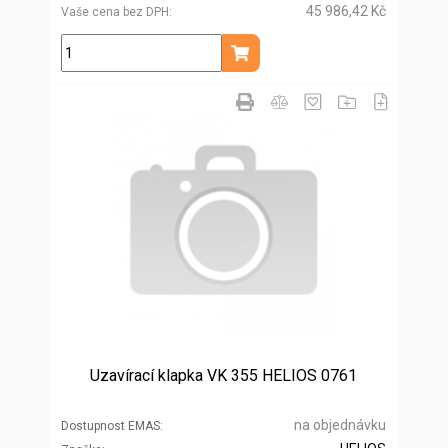
45 986,42 Kč
Vaše cena bez DPH
ks
Přidat do košíku
Uzavírací klapka VK 355 HELIOS 0761
na objednávku
Dostupnost EMAS