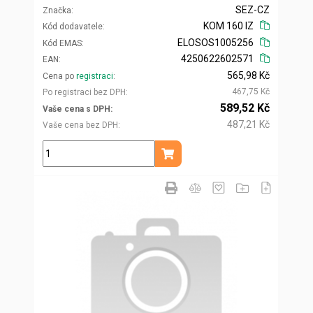
SEZ-CZ
Značka
KOM 160 IZ
Kód dodavatele
ELOSOS1005256
Kód EMAS
4250622602571
EAN
565,98 Kč
Cena po
registraci
467,75 Kč
Po registraci bez DPH
589,52 Kč
Vaše cena s DPH
487,21 Kč
Vaše cena bez DPH
ks
Přidat do košíku