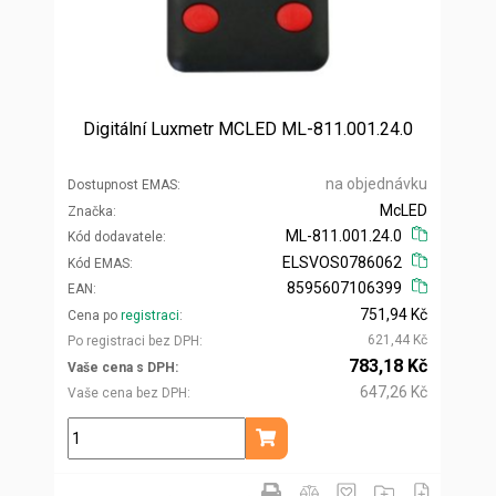
Digitální Luxmetr MCLED ML-811.001.24.0
na objednávku
Dostupnost EMAS
McLED
Značka
ML-811.001.24.0
Kód dodavatele
ELSVOS0786062
Kód EMAS
8595607106399
EAN
751,94 Kč
Cena po
registraci
621,44 Kč
Po registraci bez DPH
783,18 Kč
Vaše cena s DPH
647,26 Kč
Vaše cena bez DPH
ks
Přidat do košíku