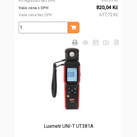
650,65 Kč
Po registraci bez DPH
820,04 Kč
Vaše cena s DPH
677,72 Kč
Vaše cena bez DPH
ks
Přidat do košíku
Luxmetr UNI-T UT381A