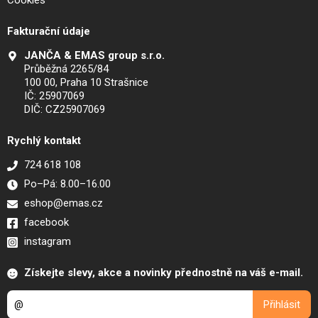
Fakturační údaje
JANČA & EMAS group s.r.o.
Průběžná 2265/84
100 00, Praha 10 Strašnice
IČ: 25907069
DIČ: CZ25907069
Rychlý kontakt
724 618 108
Po–Pá: 8.00–16.00
eshop@emas.cz
facebook
instagram
Získejte slevy, akce a novinky přednostně na váš e-mail.