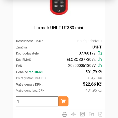
Luxmetr UNI-T UT383 mini.
na objednávku
Dostupnost EMAS
UNI-T
Značka
07760179
Kód dodavatele
ELOSOS0773072
Kód EMAS
2050000513077
EAN
501,79 Kč
Cena po
registraci
414,70 Kč
Po registraci bez DPH
522,66 Kč
Vaše cena s DPH
431,95 Kč
Vaše cena bez DPH
ks
Přidat do košíku