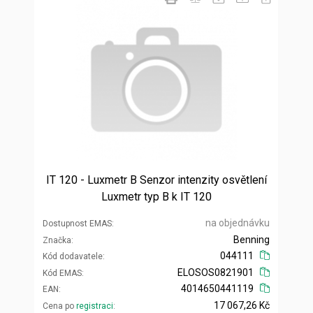
IT 120 - Luxmetr B Senzor intenzity osvětlení
Luxmetr typ B k IT 120
na objednávku
Dostupnost EMAS
Benning
Značka
044111
Kód dodavatele
ELOSOS0821901
Kód EMAS
4014650441119
EAN
17 067,26 Kč
Cena po
registraci