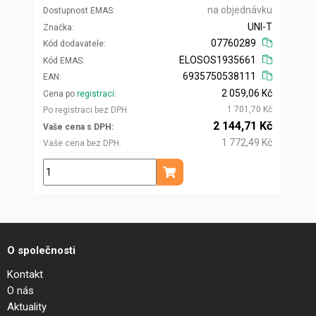
na objednávku
Dostupnost EMAS
UNI-T
Značka
07760289
Kód dodavatele
ELOSOS1935661
Kód EMAS
6935750538111
EAN
2 059,06 Kč
Cena po
registraci
1 701,70 Kč
Po registraci bez DPH
2 144,71 Kč
Vaše cena s DPH
1 772,49 Kč
Vaše cena bez DPH
ks
Přidat do košíku
O společnosti
Kontakt
O nás
Aktuality