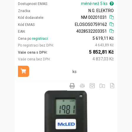
méně než 5 ks
Dostupnost EMAS
N.G. ELEKTRO
Značka
NM 00201031
Kód dodavatele
ELOSOS0759162
Kód EMAS
4028532203351
EAN
5 619,11 Kč
Cena po
registraci
4 643,89 Kč
Po registraci bez DPH
5 852,81 Kč
Vaše cena s DPH
4 837,03 Kč
Vaše cena bez DPH
ks
Přidat do košíku