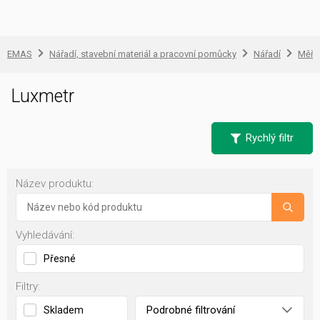
EMAS
Nářadí, stavební materiál a pracovní pomůcky
Nářadí
Měřic
Luxmetr
Rychlý filtr
Název produktu:
Vyhledávání:
Přesné
Filtry:
Podrobné filtrování
Skladem