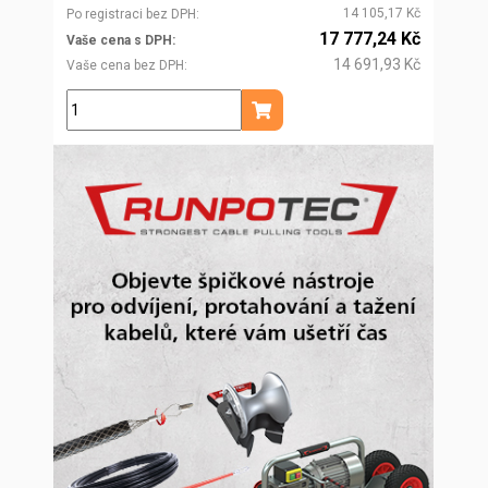
14 105,17 Kč
Po registraci bez DPH
17 777,24 Kč
Vaše cena s DPH
14 691,93 Kč
Vaše cena bez DPH
ks
Přidat do košíku