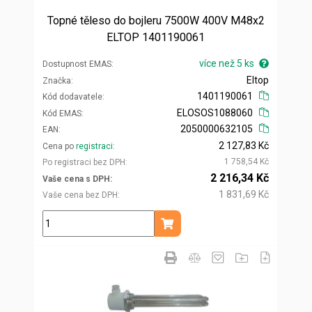
Topné těleso do bojleru 7500W 400V M48x2
ELTOP 1401190061
více než 5 ks
Dostupnost EMAS
Eltop
Značka
1401190061
Kód dodavatele
ELOSOS1088060
Kód EMAS
2050000632105
EAN
2 127,83 Kč
Cena po
registraci
1 758,54 Kč
Po registraci bez DPH
2 216,34 Kč
Vaše cena s DPH
1 831,69 Kč
Vaše cena bez DPH
ks
Přidat do košíku