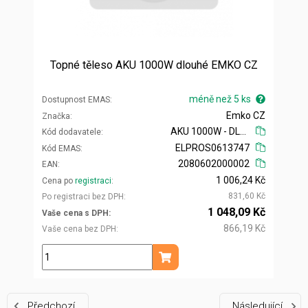
Topné těleso AKU 1000W dlouhé EMKO CZ
méně než 5 ks
Dostupnost EMAS
Emko CZ
Značka
AKU 1000W - DLOUHÉ
Kód dodavatele
ELPROS0613747
Kód EMAS
2080602000002
EAN
1 006,24 Kč
Cena po
registraci
831,60 Kč
Po registraci bez DPH
1 048,09 Kč
Vaše cena s DPH
866,19 Kč
Vaše cena bez DPH
ks
Přidat do košíku
Předchozí
Následující