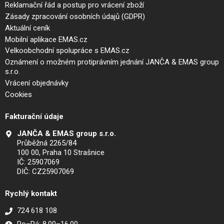
Reklamační řád a postup pro vrácení zboží
Zásady zpracování osobních údajů (GDPR)
Aktuální ceník
Mobilní aplikace EMAS.cz
Velkoobchodní spolupráce s EMAS.cz
Oznámení o možném protiprávním jednání JANČA & EMAS group
s.r.o.
Vrácení objednávky
Cookies
Fakturační údaje
JANČA & EMAS group s.r.o.
Průběžná 2265/84
100 00, Praha 10 Strašnice
IČ: 25907069
DIČ: CZ25907069
Rychlý kontakt
724 618 108
Po–Pá: 8.00–16.00