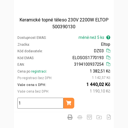
Keramické topné těleso 230V 2200W ELTOP
500390130
méně než 5 ks
Dostupnost EMAS
Eltop
Značka
DZ03
Kód dodavatele
ELOSOS1770193
Kód EMAS
3194100937254
EAN
1 382,51 Kč
Cena po
registraci
1 142,57 Kč
Po registraci bez DPH
1 440,02 Kč
Vaše cena s DPH
1 190,10 Kč
Vaše cena bez DPH
ks
Přidat do košíku