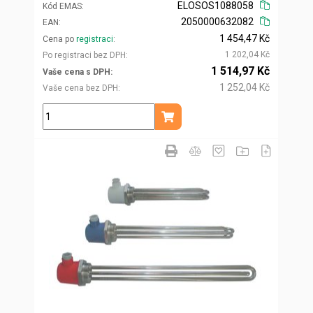
ELOSOS1088058
Kód EMAS
2050000632082
EAN
1 454,47 Kč
Cena po
registraci
1 202,04 Kč
Po registraci bez DPH
1 514,97 Kč
Vaše cena s DPH
1 252,04 Kč
Vaše cena bez DPH
ks
Přidat do košíku