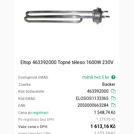
Eltop 463392000 Topné těleso 1600W 230V
méně než 5 ks
Dostupnost EMAS
Backer
Značka
463392000
Kód dodavatele
ELOSOS1133365
Kód EMAS
2050000663284
EAN
1 548,74 Kč
Cena po
registraci
1 279,95 Kč
Po registraci bez DPH
1 613,16 Kč
Vaše cena s DPH
1 333,19 Kč
Vaše cena bez DPH