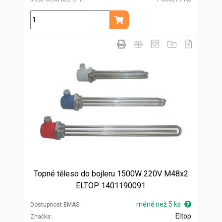
ks
Přidat do košíku
Topné těleso do bojleru 1500W 220V M48x2
ELTOP 1401190091
méně než 5 ks
Dostupnost EMAS
Eltop
Značka