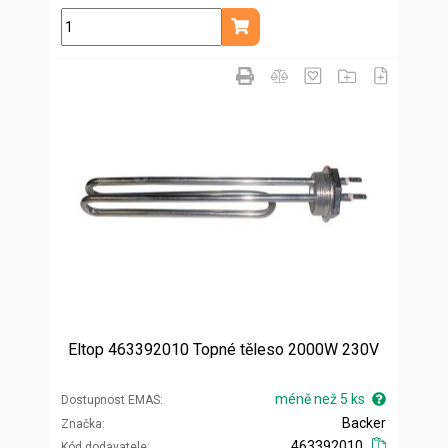
ks
Přidat do košíku
Eltop 463392010 Topné těleso 2000W 230V
méně než 5 ks
Dostupnost EMAS
Backer
Značka
463392010
Kód dodavatele