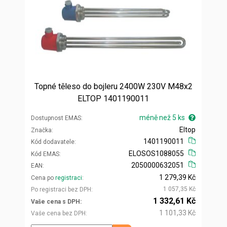
Topné těleso do bojleru 2400W 230V M48x2
ELTOP 1401190011
méně než 5 ks
Dostupnost EMAS
Eltop
Značka
1401190011
Kód dodavatele
ELOSOS1088055
Kód EMAS
2050000632051
EAN
1 279,39 Kč
Cena po
registraci
1 057,35 Kč
Po registraci bez DPH
1 332,61 Kč
Vaše cena s DPH
1 101,33 Kč
Vaše cena bez DPH