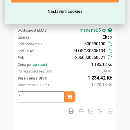
Nastavení cookies
Keramické topné těleso 1600W 230V ELTOP
500390100
méně než 5 ks
Dostupnost EMAS
Eltop
Značka
500390100
Kód dodavatele
ELOSOS0805104
Kód EMAS
2050000550621
EAN
1 185,12 Kč
Cena po
registraci
979,44 Kč
Po registraci bez DPH
1 234,42 Kč
Vaše cena s DPH
1 020,18 Kč
Vaše cena bez DPH
ks
Přidat do košíku