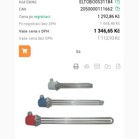
ELTOBO0531184
Kód EMAS
2050000111662
EAN
1 292,86 Kč
Cena po
registraci
1 068,48 Kč
Po registraci bez DPH
1 346,65 Kč
Vaše cena s DPH
1 112,93 Kč
Vaše cena bez DPH
ks
Přidat do košíku