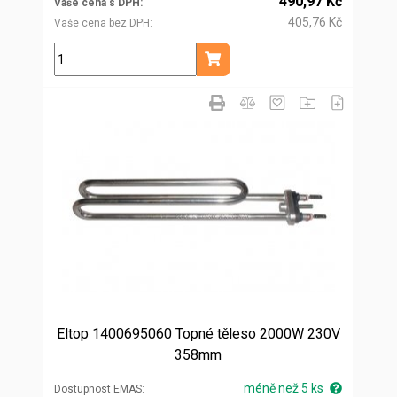
490,97 Kč
Vaše cena s DPH
405,76 Kč
Vaše cena bez DPH
ks
Přidat do košíku
Eltop 1400695060 Topné těleso 2000W 230V
358mm
méně než 5 ks
Dostupnost EMAS