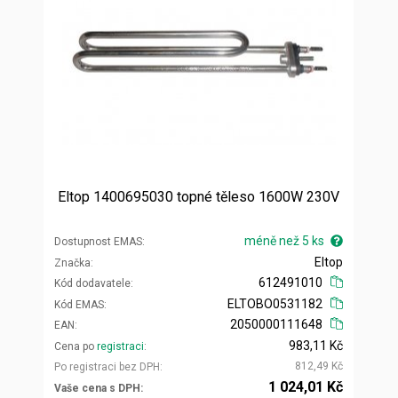
Eltop 1400695030 topné těleso 1600W 230V
méně než 5 ks
Dostupnost EMAS
Eltop
Značka
612491010
Kód dodavatele
ELTOBO0531182
Kód EMAS
2050000111648
EAN
983,11 Kč
Cena po
registraci
812,49 Kč
Po registraci bez DPH
1 024,01 Kč
Vaše cena s DPH