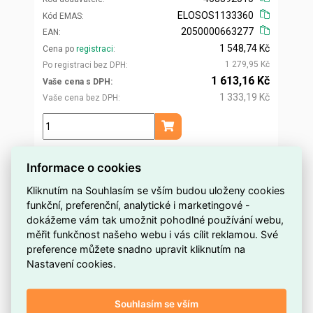
ELOSOS1133360
Kód EMAS
2050000663277
EAN
1 548,74 Kč
Cena po
registraci
1 279,95 Kč
Po registraci bez DPH
1 613,16 Kč
Vaše cena s DPH
1 333,19 Kč
Vaše cena bez DPH
ks
Přidat do košíku
Informace o cookies
Kliknutím na Souhlasím se vším budou uloženy cookies
funkční, preferenční, analytické i marketingové -
dokážeme vám tak umožnit pohodlné používání webu,
měřit funkčnost našeho webu i vás cílit reklamou. Své
preference můžete snadno upravit kliknutím na
Nastavení cookies.
Souhlasím se vším