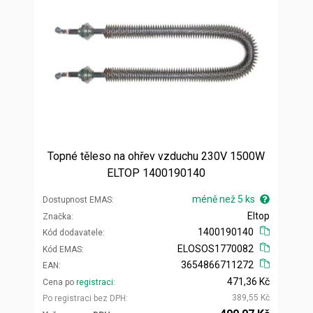
Topné těleso na ohřev vzduchu 230V 1500W
ELTOP 1400190140
méně než 5 ks
Dostupnost EMAS
Eltop
Značka
1400190140
Kód dodavatele
ELOSOS1770082
Kód EMAS
3654866711272
EAN
471,36 Kč
Cena po
registraci
389,55 Kč
Po registraci bez DPH