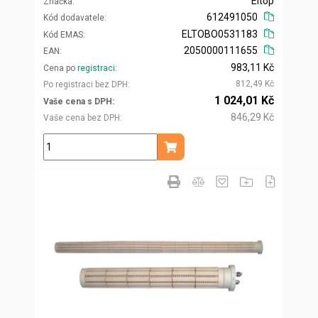
Eltop
Značka
612491050
Kód dodavatele
ELTOBO0531183
Kód EMAS
2050000111655
EAN
983,11 Kč
Cena po
registraci
812,49 Kč
Po registraci bez DPH
1 024,01 Kč
Vaše cena s DPH
846,29 Kč
Vaše cena bez DPH
ks
Přidat do košíku