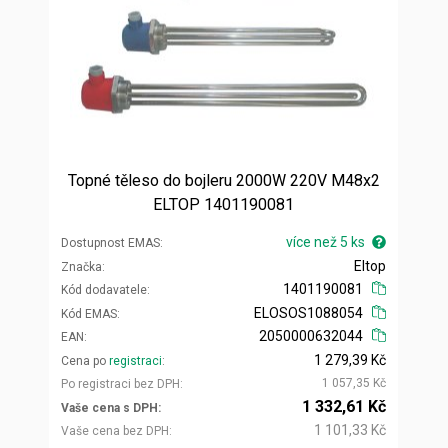
Topné těleso do bojleru 2000W 220V M48x2
ELTOP 1401190081
více než 5 ks
Dostupnost EMAS
Eltop
Značka
1401190081
Kód dodavatele
ELOSOS1088054
Kód EMAS
2050000632044
EAN
1 279,39 Kč
Cena po
registraci
1 057,35 Kč
Po registraci bez DPH
1 332,61 Kč
Vaše cena s DPH
1 101,33 Kč
Vaše cena bez DPH