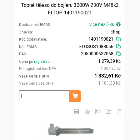
Topné těleso do bojleru 3000W 230V M48x2
ELTOP 1401190021
více než 5 ks
Dostupnost EMAS
Eltop
Značka
1401190021
Kód dodavatele
ELOSOS1088056
Kód EMAS
2050000632068
EAN
1 279,39 Kč
Cena po
registraci
1 057,35 Kč
Po registraci bez DPH
1 332,61 Kč
Vaše cena s DPH
1 101,33 Kč
Vaše cena bez DPH
ks
Přidat do košíku