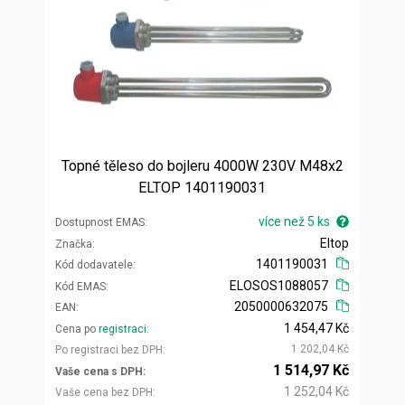
Topné těleso do bojleru 4000W 230V M48x2
ELTOP 1401190031
více než 5 ks
Dostupnost EMAS
Eltop
Značka
1401190031
Kód dodavatele
ELOSOS1088057
Kód EMAS
2050000632075
EAN
1 454,47 Kč
Cena po
registraci
1 202,04 Kč
Po registraci bez DPH
1 514,97 Kč
Vaše cena s DPH
1 252,04 Kč
Vaše cena bez DPH