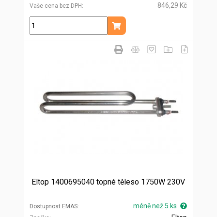
846,29 Kč
Vaše cena bez DPH
ks
Přidat do košíku
Eltop 1400695040 topné těleso 1750W 230V
méně než 5 ks
Dostupnost EMAS