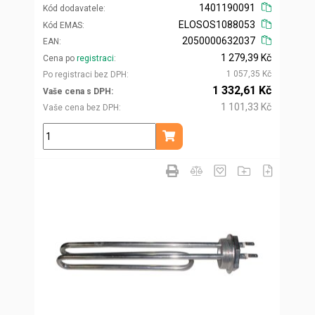
1401190091
Kód dodavatele
ELOSOS1088053
Kód EMAS
2050000632037
EAN
1 279,39 Kč
Cena po
registraci
1 057,35 Kč
Po registraci bez DPH
1 332,61 Kč
Vaše cena s DPH
1 101,33 Kč
Vaše cena bez DPH
ks
Přidat do košíku