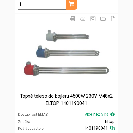
ks
Přidat do košíku
Topné těleso do bojleru 4500W 230V M48x2
ELTOP 1401190041
více než 5 ks
Dostupnost EMAS
Eltop
Značka
1401190041
Kód dodavatele