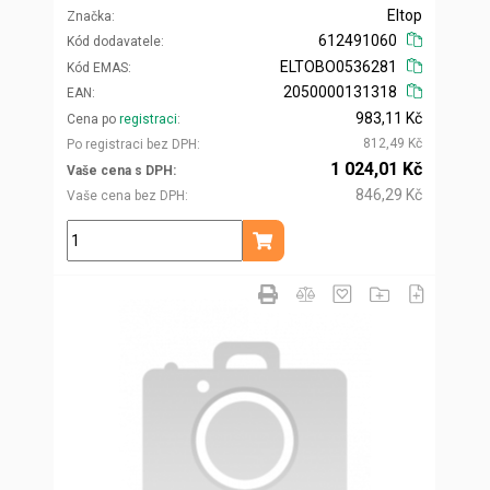
Eltop
Značka
612491060
Kód dodavatele
ELTOBO0536281
Kód EMAS
2050000131318
EAN
983,11 Kč
Cena po
registraci
812,49 Kč
Po registraci bez DPH
1 024,01 Kč
Vaše cena s DPH
846,29 Kč
Vaše cena bez DPH
ks
Přidat do košíku