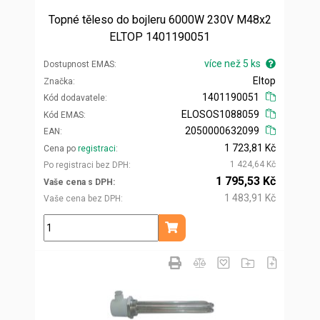
Topné těleso do bojleru 6000W 230V M48x2
ELTOP 1401190051
více než 5 ks
Dostupnost EMAS
Eltop
Značka
1401190051
Kód dodavatele
ELOSOS1088059
Kód EMAS
2050000632099
EAN
1 723,81 Kč
Cena po
registraci
1 424,64 Kč
Po registraci bez DPH
1 795,53 Kč
Vaše cena s DPH
1 483,91 Kč
Vaše cena bez DPH
ks
Přidat do košíku