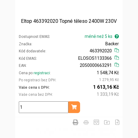
Eltop 463392020 Topné těleso 2400W 230V
méně než 5 ks
Dostupnost EMAS
Backer
Značka
463392020
Kód dodavatele
ELOSOS1133366
Kód EMAS
2050000663291
EAN
1 548,74 Kč
Cena po
registraci
1 279,95 Kč
Po registraci bez DPH
1 613,16 Kč
Vaše cena s DPH
1 333,19 Kč
Vaše cena bez DPH
ks
Přidat do košíku