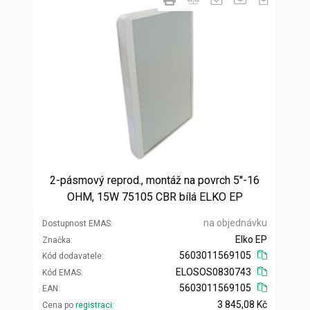
2-pásmový reprod., montáž na povrch 5''-16
OHM, 15W 75105 CBR bílá ELKO EP
na objednávku
Dostupnost EMAS
Elko EP
Značka
5603011569105
Kód dodavatele
ELOSOS0830743
Kód EMAS
5603011569105
EAN
3 845,08 Kč
Cena po
registraci