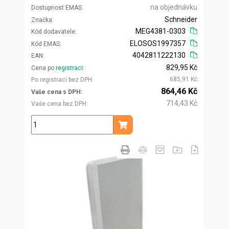
na objednávku
Dostupnost EMAS
Schneider
Značka
MEG4381-0303
Kód dodavatele
ELOSOS1997357
Kód EMAS
4042811222130
EAN
829,95 Kč
Cena po
registraci
685,91 Kč
Po registraci bez DPH
864,46 Kč
Vaše cena s DPH
714,43 Kč
Vaše cena bez DPH
ks
Přidat do košíku