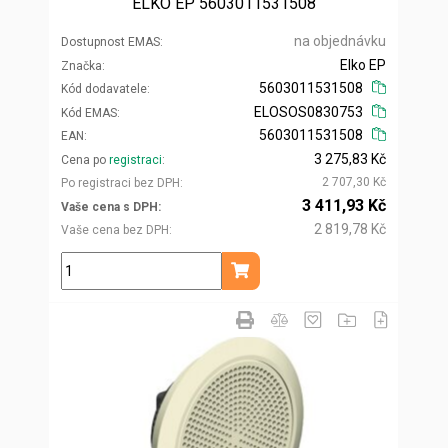
ELKO EP 5603011531508
na objednávku
Dostupnost EMAS
Elko EP
Značka
5603011531508
Kód dodavatele
ELOSOS0830753
Kód EMAS
5603011531508
EAN
3 275,83 Kč
Cena po
registraci
2 707,30 Kč
Po registraci bez DPH
3 411,93 Kč
Vaše cena s DPH
2 819,78 Kč
Vaše cena bez DPH
ks
Přidat do košíku