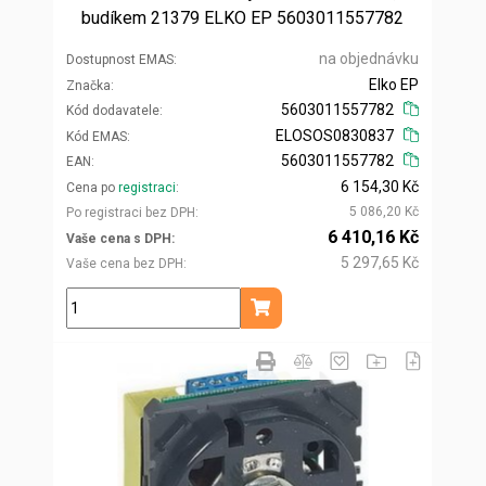
budíkem 21379 ELKO EP 5603011557782
na objednávku
Dostupnost EMAS
Elko EP
Značka
5603011557782
Kód dodavatele
ELOSOS0830837
Kód EMAS
5603011557782
EAN
6 154,30 Kč
Cena po
registraci
5 086,20 Kč
Po registraci bez DPH
6 410,16 Kč
Vaše cena s DPH
5 297,65 Kč
Vaše cena bez DPH
ks
Přidat do košíku