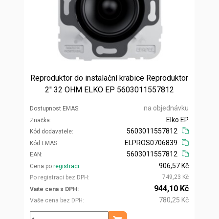
Reproduktor do instalační krabice Reproduktor
2'' 32 OHM ELKO EP 5603011557812
na objednávku
Dostupnost EMAS
Elko EP
Značka
5603011557812
Kód dodavatele
ELPROS0706839
Kód EMAS
5603011557812
EAN
906,57 Kč
Cena po
registraci
749,23 Kč
Po registraci bez DPH
944,10 Kč
Vaše cena s DPH
780,25 Kč
Vaše cena bez DPH