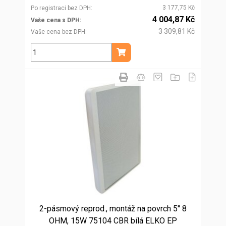
3 177,75 Kč
Po registraci bez DPH
4 004,87 Kč
Vaše cena s DPH
3 309,81 Kč
Vaše cena bez DPH
ks
Přidat do košíku
2-pásmový reprod., montáž na povrch 5'' 8
OHM, 15W 75104 CBR bílá ELKO EP