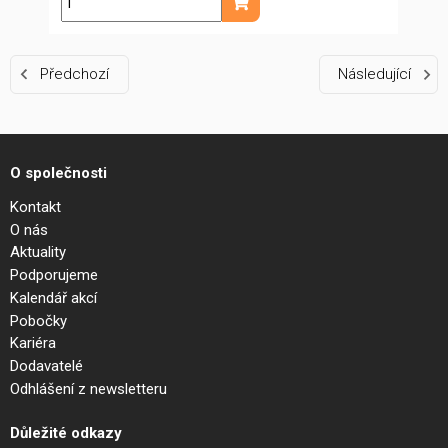
ks
Přidat do košíku
Předchozí
Následující
O společnosti
Kontakt
O nás
Aktuality
Podporujeme
Kalendář akcí
Pobočky
Kariéra
Dodavatelé
Odhlášení z newsletteru
Důležité odkazy