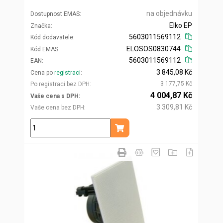
na objednávku
Dostupnost EMAS
Elko EP
Značka
5603011569112
Kód dodavatele
ELOSOS0830744
Kód EMAS
5603011569112
EAN
3 845,08 Kč
Cena po
registraci
3 177,75 Kč
Po registraci bez DPH
4 004,87 Kč
Vaše cena s DPH
3 309,81 Kč
Vaše cena bez DPH
ks
Přidat do košíku