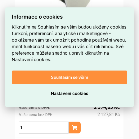
Informace o cookies
Kliknutím na Souhlasím se vším budou uloženy cookies
funkční, preferenční, analytické i marketingové -
Čtvercový 2-pásmový reproduktor 6,5'' 32
dokážeme vám tak umožnit pohodlné používání webu,
OHM, 60W 75083 CBR bílá ELKO EP
měřit funkčnost našeho webu i vás cílit reklamou. Své
preference můžete snadno upravit kliknutím na
na objednávku
Dostupnost EMAS
Nastavení cookies.
Elko EP
Značka
5603011568979
Kód dodavatele
Souhlasím se vším
ELOSOS0830746
Kód EMAS
5603011568979
EAN
2 471,99 Kč
Nastavení cookies
Cena po
registraci
2 042,97 Kč
Po registraci bez DPH
2 574,65 Kč
Vaše cena s DPH
2 127,81 Kč
Vaše cena bez DPH
ks
Přidat do košíku