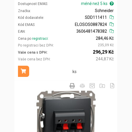
méně než 5 ks
Dostupnost EMAS
Schneider
Značka
SDD111411
Kód dodavatele
ELOSOS0887824
Kód EMAS
3606481478382
EAN
284,46 Kč
Cena po
registraci
235,09 Kč
Po registraci bez DPH
296,29 Kč
Vaše cena s DPH
244,87 Kč
Vaše cena bez DPH
ks
Přidat do košíku