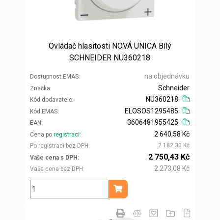
Ovládač hlasitosti NOVÁ UNICA Bílý
SCHNEIDER NU360218
na objednávku
Dostupnost EMAS
Schneider
Značka
NU360218
Kód dodavatele
ELOSOS1295485
Kód EMAS
3606481955425
EAN
2 640,58 Kč
Cena po
registraci
2 182,30 Kč
Po registraci bez DPH
2 750,43 Kč
Vaše cena s DPH
2 273,08 Kč
Vaše cena bez DPH
ks
Přidat do košíku