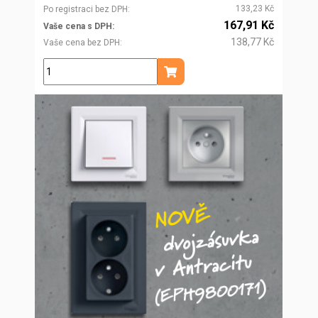
133,23 Kč
Po registraci bez DPH
167,91 Kč
Vaše cena s DPH
138,77 Kč
Vaše cena bez DPH
ks
Přidat do košíku