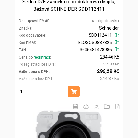
Sedna D/E Zásuvka reproduktorová dvojitá,
Béžová SCHNEIDER SDD112411
na objednávku
Dostupnost EMAS
Schneider
Značka
SDD112411
Kód dodavatele
ELOSOS0887825
Kód EMAS
3606481478986
EAN
284,46 Kč
Cena po
registraci
235,09 Kč
Po registraci bez DPH
296,29 Kč
Vaše cena s DPH
244,87 Kč
Vaše cena bez DPH
ks
Přidat do košíku