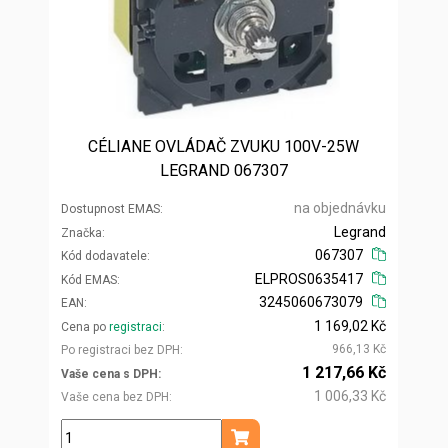
CÉLIANE OVLÁDAČ ZVUKU 100V-25W
LEGRAND 067307
na objednávku
Dostupnost EMAS
Legrand
Značka
067307
Kód dodavatele
ELPROS0635417
Kód EMAS
3245060673079
EAN
1 169,02 Kč
Cena po
registraci
966,13 Kč
Po registraci bez DPH
1 217,66 Kč
Vaše cena s DPH
1 006,33 Kč
Vaše cena bez DPH
ks
Přidat do košíku