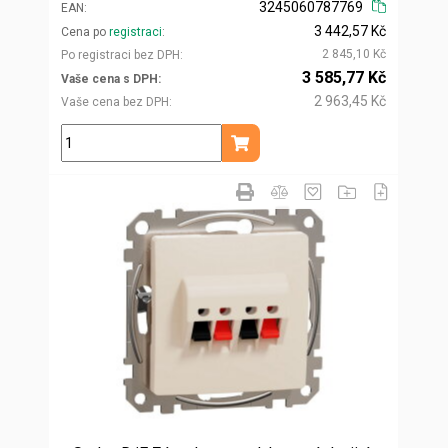
3245060787769
EAN
3 442,57 Kč
Cena po
registraci
2 845,10 Kč
Po registraci bez DPH
3 585,77 Kč
Vaše cena s DPH
2 963,45 Kč
Vaše cena bez DPH
ks
Přidat do košíku