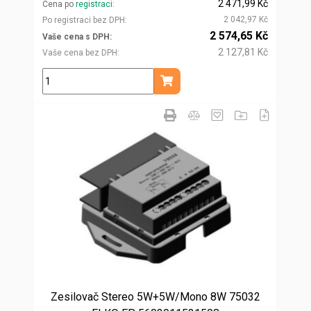
2 471,99 Kč
Cena po
registraci
2 042,97 Kč
Po registraci bez DPH
2 574,65 Kč
Vaše cena s DPH
2 127,81 Kč
Vaše cena bez DPH
ks
Přidat do košíku
Zesilovač Stereo 5W+5W/Mono 8W 75032