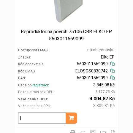
Reproduktor na povrch 75106 CBR ELKO EP
5603011569099
na objednávku
Dostupnost EMAS
Elko EP
Značka
5603011569099
Kód dodavatele
ELOSOS0830742
Kód EMAS
5603011569099
EAN
3 845,08 Kč
Cena po
registraci
3 177,75 Kč
Po registraci bez DPH
4 004,87 Kč
Vaše cena s DPH
3 309,81 Kč
Vaše cena bez DPH
ks
Přidat do košíku