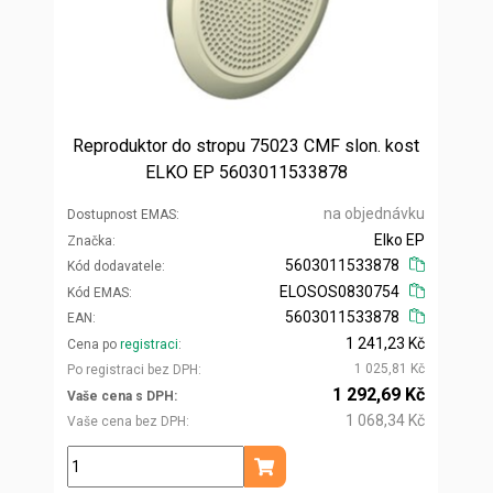
Reproduktor do stropu 75023 CMF slon. kost
ELKO EP 5603011533878
na objednávku
Dostupnost EMAS
Elko EP
Značka
5603011533878
Kód dodavatele
ELOSOS0830754
Kód EMAS
5603011533878
EAN
1 241,23 Kč
Cena po
registraci
1 025,81 Kč
Po registraci bez DPH
1 292,69 Kč
Vaše cena s DPH
1 068,34 Kč
Vaše cena bez DPH
ks
Přidat do košíku