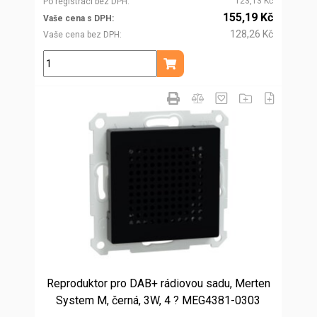
123,13 Kč
Po registraci bez DPH
155,19 Kč
Vaše cena s DPH
128,26 Kč
Vaše cena bez DPH
ks
Přidat do košíku
Reproduktor pro DAB+ rádiovou sadu, Merten
System M, černá, 3W, 4 ? MEG4381-0303