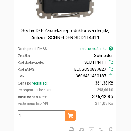
Sedna D/E Zásuvka reproduktorová dvojitá,
Antracit SCHNEIDER SDD114411
méně než 5 ks
Dostupnost EMAS
Schneider
Značka
SDD114411
Kód dodavatele
ELOSOS0887827
Kód EMAS
3606481480187
EAN
361,38 Kč
Cena po
registraci
298,66 Kč
Po registraci bez DPH
376,42 Kč
Vaše cena s DPH
311,09 Kč
Vaše cena bez DPH
ks
Přidat do košíku