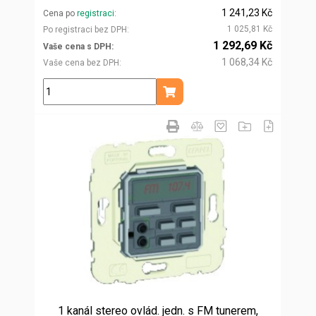
1 241,23 Kč
Cena po
registraci
1 025,81 Kč
Po registraci bez DPH
1 292,69 Kč
Vaše cena s DPH
1 068,34 Kč
Vaše cena bez DPH
ks
Přidat do košíku
1 kanál stereo ovlád. jedn. s FM tunerem,