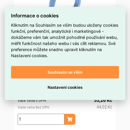
Informace o cookies
Kliknutím na Souhlasím se vším budou uloženy cookies
funkční, preferenční, analytické i marketingové -
Závěs smyčkový pro trubku 3/4' (26,9 mm), na
dokážeme vám tak umožnit pohodlné používání webu,
závitovou tyč M10 115M0075EG 597870
měřit funkčnost našeho webu i vás cílit reklamou. Své
preference můžete snadno upravit kliknutím na
na objednávku
Dostupnost EMAS
Nastavení cookies.
Erico
Značka
EB-115M0075EG 597870
Kód dodavatele
Souhlasím se vším
ELOSOS1738448
Kód EMAS
3389653210613
EAN
51,13 Kč
Nastavení cookies
Cena po
registraci
42,26 Kč
Po registraci bez DPH
53,26 Kč
Vaše cena s DPH
44,02 Kč
Vaše cena bez DPH
ks
Přidat do košíku