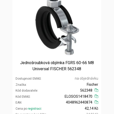
Jednošroubková objímka FGRS 60-66 M8
Universal FISCHER 562348
na objednávku
Dostupnost EMAS
Fischer
Značka
562348
Kód dodavatele
ELOSOS1418470
Kód EMAS
4048962440874
EAN
42,14 Kč
Cena po
registraci