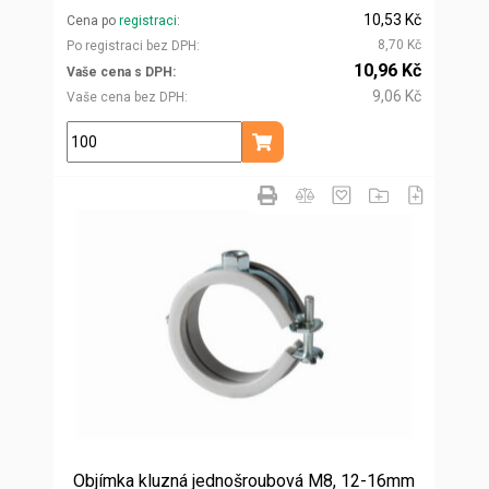
10,53 Kč
Cena po
registraci
8,70 Kč
Po registraci bez DPH
10,96 Kč
Vaše cena s DPH
9,06 Kč
Vaše cena bez DPH
ks
Přidat do košíku
Objímka kluzná jednošroubová M8, 12-16mm