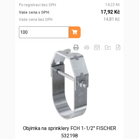
14,22 Kč
Po registraci bez DPH
17,92 Kč
Vaše cena s DPH
14,81 Kč
Vaše cena bez DPH
ks
Přidat do košíku
Objímka na sprinklery FCH 1-1/2'' FISCHER
532198