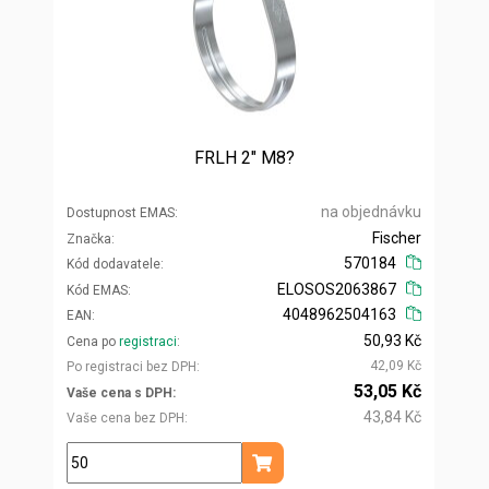
FRLH 2" M8?
na objednávku
Dostupnost EMAS
Fischer
Značka
570184
Kód dodavatele
ELOSOS2063867
Kód EMAS
4048962504163
EAN
50,93 Kč
Cena po
registraci
42,09 Kč
Po registraci bez DPH
53,05 Kč
Vaše cena s DPH
43,84 Kč
Vaše cena bez DPH
ks
Přidat do košíku