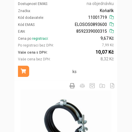
na objednávku
Dostupnost EMAS
Koňařík
Značka
11001719
Kód dodavatele
ELOSOS0893600
Kód EMAS
8592339000315
EAN
9,67 Kč
Cena po
registraci
7,99 Kč
Po registraci bez DPH
10,07 Kč
Vaše cena s DPH
8,32 Kč
Vaše cena bez DPH
ks
Přidat do košíku