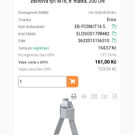
závitová tyč M16, 8' trubka, 200 DN
na objednávku
Dostupnost EMAS
Erico
Značka
EB-FCSNUT16 598155
Kód dodavatele
ELOSOS1738482
Kód EMAS
3632015156310
EAN
154,57 Kč
Cena po
registraci
127,74 Kč
Po registraci bez DPH
161,00 Kč
Vaše cena s DPH
133,06 Kč
Vaše cena bez DPH
ks
Přidat do košíku