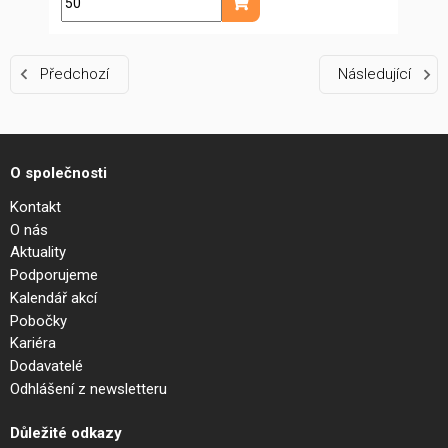
ks
Přidat do košíku
Předchozí
Následující
O společnosti
Kontakt
O nás
Aktuality
Podporujeme
Kalendář akcí
Pobočky
Kariéra
Dodavatelé
Odhlášení z newsletteru
Důležité odkazy