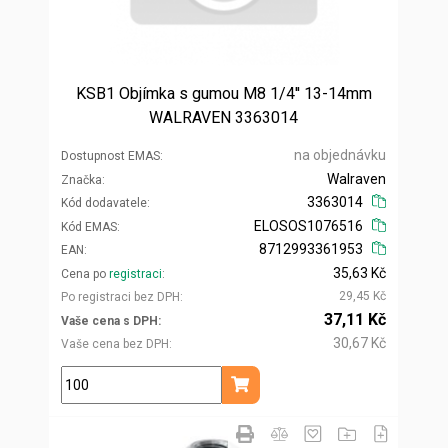
KSB1 Objímka s gumou M8 1/4'' 13-14mm
WALRAVEN 3363014
na objednávku
Dostupnost EMAS
Walraven
Značka
3363014
Kód dodavatele
ELOSOS1076516
Kód EMAS
8712993361953
EAN
35,63 Kč
Cena po
registraci
29,45 Kč
Po registraci bez DPH
37,11 Kč
Vaše cena s DPH
30,67 Kč
Vaše cena bez DPH
ks
Přidat do košíku