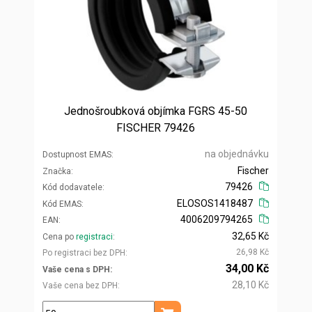
Jednošroubková objímka FGRS 45-50
FISCHER 79426
na objednávku
Dostupnost EMAS
Fischer
Značka
79426
Kód dodavatele
ELOSOS1418487
Kód EMAS
4006209794265
EAN
32,65 Kč
Cena po
registraci
26,98 Kč
Po registraci bez DPH
34,00 Kč
Vaše cena s DPH
28,10 Kč
Vaše cena bez DPH