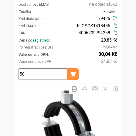
na objednávku
Dostupnost EMAS
Fischer
Značka
79425
Kód dodavatele
ELOSOS1418486
Kód EMAS
4006209794258
EAN
28,85 Kč
Cena po
registraci
23,84 Kč
Po registraci bez DPH
30,04 Kč
Vaše cena s DPH
24,83 Kč
Vaše cena bez DPH
ks
Přidat do košíku