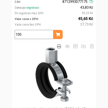
8712993077175
EAN
43,83 Kč
Cena po
registraci
36,22 Kč
Po registraci bez DPH
45,65 Kč
Vaše cena s DPH
37,73 Kč
Vaše cena bez DPH
ks
Přidat do košíku