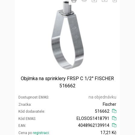
Objímka na sprinklery FRSP C 1/2'' FISCHER
516662
na objednávku
Dostupnost EMAS
Fischer
Značka
516662
Kód dodavatele
ELOSOS1418791
Kód EMAS
4048962139914
EAN
17,21 Kč
Cena po
registraci