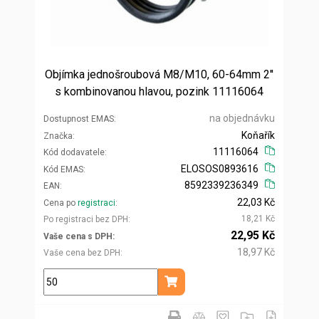
Objímka jednošroubová M8/M10, 60-64mm 2''
s kombinovanou hlavou, pozink 11116064
na objednávku
Dostupnost EMAS
Koňařík
Značka
11116064
Kód dodavatele
ELOSOS0893616
Kód EMAS
8592339236349
EAN
22,03 Kč
Cena po
registraci
18,21 Kč
Po registraci bez DPH
22,95 Kč
Vaše cena s DPH
18,97 Kč
Vaše cena bez DPH
ks
Přidat do košíku