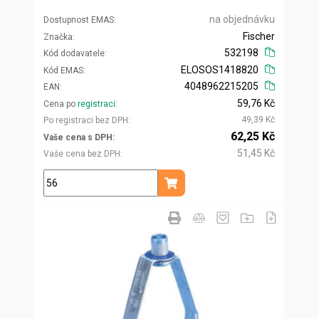
na objednávku
Dostupnost EMAS
Fischer
Značka
532198
Kód dodavatele
ELOSOS1418820
Kód EMAS
4048962215205
EAN
59,76 Kč
Cena po
registraci
49,39 Kč
Po registraci bez DPH
62,25 Kč
Vaše cena s DPH
51,45 Kč
Vaše cena bez DPH
ks
Přidat do košíku