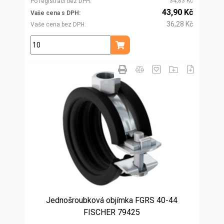
34,83 Kč
Po registraci bez DPH
43,90 Kč
Vaše cena s DPH
36,28 Kč
Vaše cena bez DPH
ks
Přidat do košíku
Jednošroubková objímka FGRS 40-44
FISCHER 79425