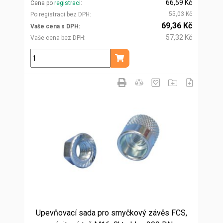
66,59 Kč
Cena po
registraci
55,03 Kč
Po registraci bez DPH
69,36 Kč
Vaše cena s DPH
57,32 Kč
Vaše cena bez DPH
ks
Přidat do košíku
Upevňovací sada pro smyčkový závěs FCS,