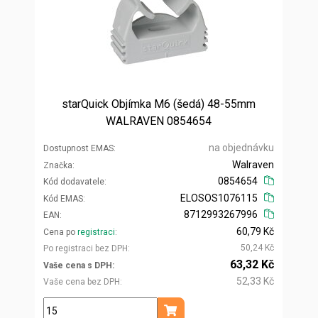
starQuick Objímka M6 (šedá) 48-55mm
WALRAVEN 0854654
na objednávku
Dostupnost EMAS
Walraven
Značka
0854654
Kód dodavatele
ELOSOS1076115
Kód EMAS
8712993267996
EAN
60,79 Kč
Cena po
registraci
50,24 Kč
Po registraci bez DPH
63,32 Kč
Vaše cena s DPH
52,33 Kč
Vaše cena bez DPH
ks
Přidat do košíku