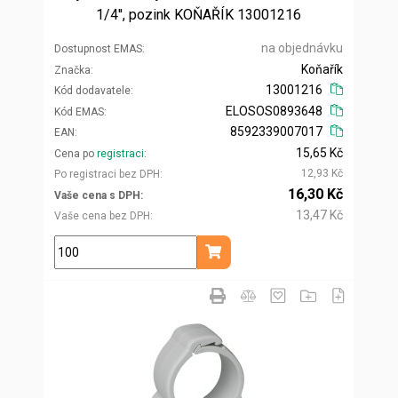
1/4'', pozink KOŇAŘÍK 13001216
na objednávku
Dostupnost EMAS
Koňařík
Značka
13001216
Kód dodavatele
ELOSOS0893648
Kód EMAS
8592339007017
EAN
15,65 Kč
Cena po
registraci
12,93 Kč
Po registraci bez DPH
16,30 Kč
Vaše cena s DPH
13,47 Kč
Vaše cena bez DPH
ks
Přidat do košíku