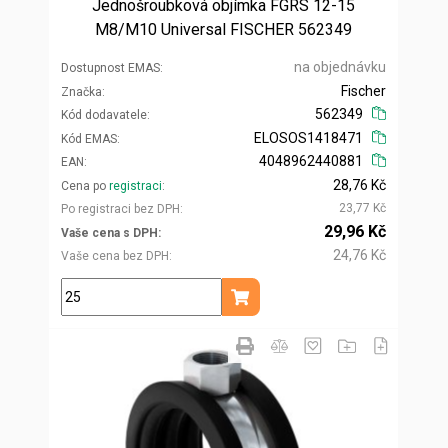
Jednošroubková objímka FGRS 12-15
M8/M10 Universal FISCHER 562349
na objednávku
Dostupnost EMAS
Fischer
Značka
562349
Kód dodavatele
ELOSOS1418471
Kód EMAS
4048962440881
EAN
28,76 Kč
Cena po
registraci
23,77 Kč
Po registraci bez DPH
29,96 Kč
Vaše cena s DPH
24,76 Kč
Vaše cena bez DPH
ks
Přidat do košíku