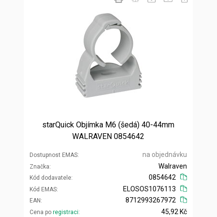
starQuick Objímka M6 (šedá) 40-44mm
WALRAVEN 0854642
na objednávku
Dostupnost EMAS
Walraven
Značka
0854642
Kód dodavatele
ELOSOS1076113
Kód EMAS
8712993267972
EAN
45,92 Kč
Cena po
registraci