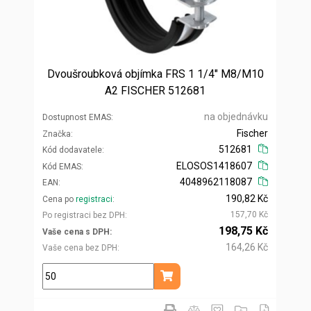
Dvoušroubková objímka FRS 1 1/4" M8/M10
A2 FISCHER 512681
na objednávku
Dostupnost EMAS
Fischer
Značka
512681
Kód dodavatele
ELOSOS1418607
Kód EMAS
4048962118087
EAN
190,82 Kč
Cena po
registraci
157,70 Kč
Po registraci bez DPH
198,75 Kč
Vaše cena s DPH
164,26 Kč
Vaše cena bez DPH
ks
Přidat do košíku