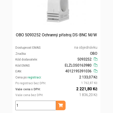
OBO 5093252 Ochranný přístroj DS-BNC M/W
na objednávku
Dostupnost EMAS
OBO
Značka
5093252
Kód dodavatele
ELZLOS0163980
Kód EMAS
4012195391036
EAN
2 133,07 Kč
Cena po
registraci
1 762,87 Kč
Po registraci bez DPH
2 221,80 Kč
Vaše cena s DPH
1 836,20 Kč
Vaše cena bez DPH
ks
Přidat do košíku