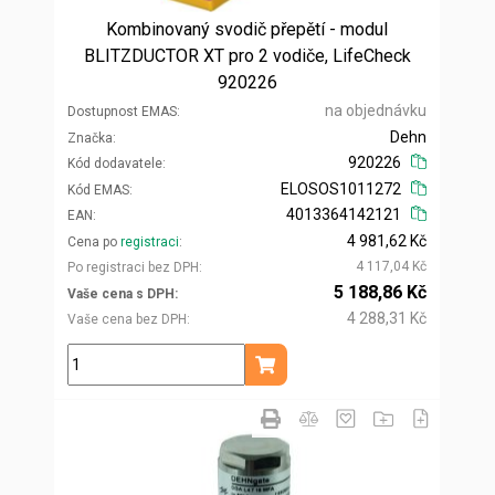
Kombinovaný svodič přepětí - modul
BLITZDUCTOR XT pro 2 vodiče, LifeCheck
920226
na objednávku
Dostupnost EMAS
Dehn
Značka
920226
Kód dodavatele
ELOSOS1011272
Kód EMAS
4013364142121
EAN
4 981,62 Kč
Cena po
registraci
4 117,04 Kč
Po registraci bez DPH
5 188,86 Kč
Vaše cena s DPH
4 288,31 Kč
Vaše cena bez DPH
ks
Přidat do košíku