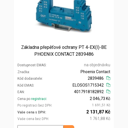
Základna přepěťové ochrany PT 4-EX(I)-BE
PHOENIX CONTACT 2839486
na objednávku
Dostupnost EMAS
Phoenix Contact
Značka
2839486
Kód dodavatele
ELOSOS1715342
Kód EMAS
4017918182892
EAN
2 046,73 Kč
Cena po
registraci
1 691,51 Kč
Po registraci bez DPH
2 131,87 Kč
Vaše cena s DPH
1 761,88 Kč
Vaše cena bez DPH