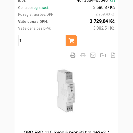
4013364405646
EAN
3 580,87 Kč
Cena po
registraci
2 959,40 Kč
Po registraci bez DPH
3 729,84 Kč
Vaše cena s DPH
3 082,51 Kč
Vaše cena bez DPH
ks
Přidat do košíku
OBO FRD 110 Svodič přepětí typ 1+2+3 /