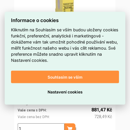
Informace o cookies
Kliknutím na Souhlasím se vším budou uloženy cookies
funkční, preferenční, analytické i marketingové -
dokážeme vám tak umožnit pohodlné používání webu,
Přepěťová ochrana Telecom/Data DLU-12D3
měřit funkčnost našeho webu i vás cílit reklamou. Své
12V, 1 pár CITEL 640502
preference můžete snadno upravit kliknutím na
Nastavení cookies.
na objednávku
Dostupnost EMAS
Citel
Značka
640502
Kód dodavatele
Souhlasím se vším
ELOSOS1101677
Kód EMAS
3309450006936
EAN
Nastavení cookies
846,31 Kč
Cena po
registraci
699,43 Kč
Po registraci bez DPH
881,47 Kč
Vaše cena s DPH
728,49 Kč
Vaše cena bez DPH
bal