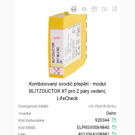
Kombinovaný svodič přepětí - modul
BLITZDUCTOR XT pro 2 páry vedení,
LifeCheck
na objednávku
Dostupnost EMAS
Dehn
Značka
920344
Kód dodavatele
ELPRSV0069840
Kód EMAS
4013364108981
EAN