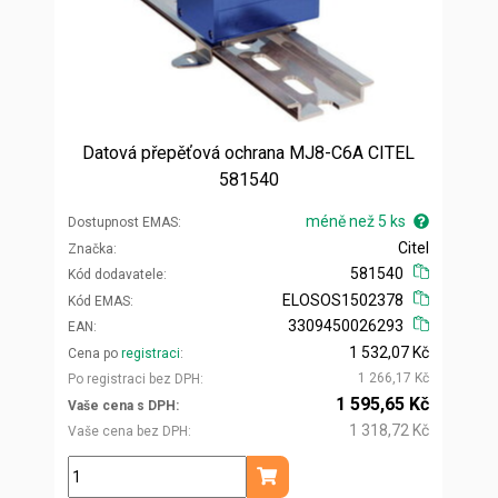
Datová přepěťová ochrana MJ8-C6A CITEL
581540
méně než 5 ks
Dostupnost EMAS
Citel
Značka
581540
Kód dodavatele
ELOSOS1502378
Kód EMAS
3309450026293
EAN
1 532,07 Kč
Cena po
registraci
1 266,17 Kč
Po registraci bez DPH
1 595,65 Kč
Vaše cena s DPH
1 318,72 Kč
Vaše cena bez DPH
ks
Přidat do košíku