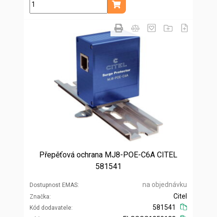
ks
Přidat do košíku
Přepěťová ochrana MJ8-POE-C6A CITEL
581541
na objednávku
Dostupnost EMAS
Citel
Značka
581541
Kód dodavatele