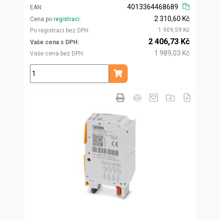
4013364468689
EAN
2 310,60 Kč
Cena po
registraci
1 909,59 Kč
Po registraci bez DPH
2 406,73 Kč
Vaše cena s DPH
1 989,03 Kč
Vaše cena bez DPH
ks
Přidat do košíku