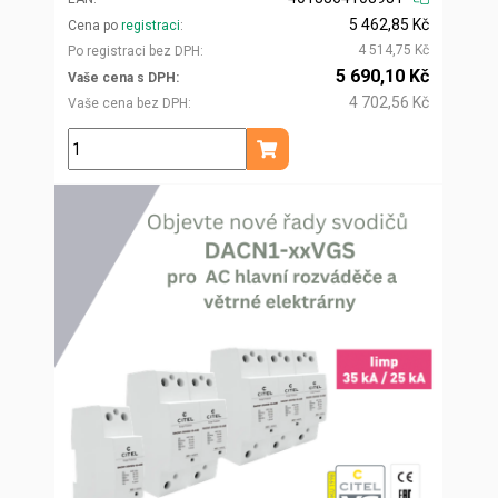
5 462,85 Kč
Cena po
registraci
4 514,75 Kč
Po registraci bez DPH
5 690,10 Kč
Vaše cena s DPH
4 702,56 Kč
Vaše cena bez DPH
ks
Přidat do košíku