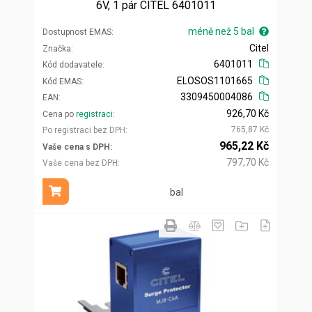
6V, 1 pár CITEL 6401011
méně než 5 bal
Dostupnost EMAS
Citel
Značka
6401011
Kód dodavatele
ELOSOS1101665
Kód EMAS
3309450004086
EAN
926,70 Kč
Cena po
registraci
765,87 Kč
Po registraci bez DPH
965,22 Kč
Vaše cena s DPH
797,70 Kč
Vaše cena bez DPH
bal
Přidat do košíku