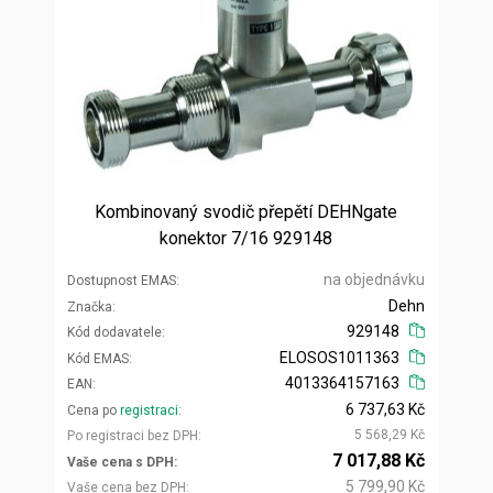
Kombinovaný svodič přepětí DEHNgate
konektor 7/16 929148
na objednávku
Dostupnost EMAS
Dehn
Značka
929148
Kód dodavatele
ELOSOS1011363
Kód EMAS
4013364157163
EAN
6 737,63 Kč
Cena po
registraci
5 568,29 Kč
Po registraci bez DPH
7 017,88 Kč
Vaše cena s DPH
5 799,90 Kč
Vaše cena bez DPH