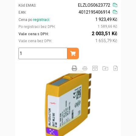
ELZLOS0623772
Kód EMAS
4012195406914
EAN
1 923,49 Kč
Cena po
registraci
1 589,66 Kč
Po registraci bez DPH
2 003,51 Kč
Vaše cena s DPH
1 655,79 Kč
Vaše cena bez DPH
ks
Přidat do košíku