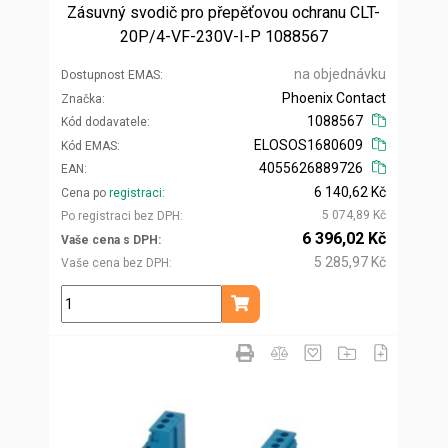
Zásuvný svodič pro přepěťovou ochranu CLT-
20P/4-VF-230V-I-P 1088567
na objednávku
Dostupnost EMAS
Phoenix Contact
Značka
1088567
Kód dodavatele
ELOSOS1680609
Kód EMAS
4055626889726
EAN
6 140,62 Kč
Cena po
registraci
5 074,89 Kč
Po registraci bez DPH
6 396,02 Kč
Vaše cena s DPH
5 285,97 Kč
Vaše cena bez DPH
ks
Přidat do košíku