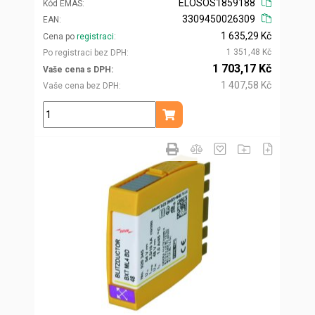
ELOSOS1859188
Kód EMAS
3309450026309
EAN
1 635,29 Kč
Cena po
registraci
1 351,48 Kč
Po registraci bez DPH
1 703,17 Kč
Vaše cena s DPH
1 407,58 Kč
Vaše cena bez DPH
ks
Přidat do košíku