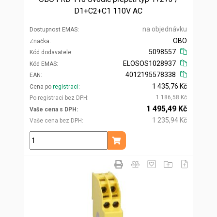
D1+C2+C1 110V AC
na objednávku
Dostupnost EMAS
OBO
Značka
5098557
Kód dodavatele
ELOSOS1028937
Kód EMAS
4012195578338
EAN
1 435,76 Kč
Cena po
registraci
1 186,58 Kč
Po registraci bez DPH
1 495,49 Kč
Vaše cena s DPH
1 235,94 Kč
Vaše cena bez DPH
ks
Přidat do košíku