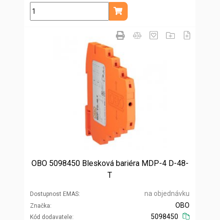
ks
Přidat do košíku
OBO 5098450 Blesková bariéra MDP-4 D-48-
T
na objednávku
Dostupnost EMAS
OBO
Značka
5098450
Kód dodavatele