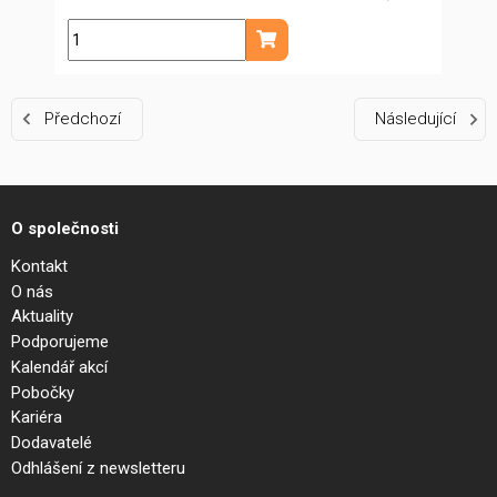
ks
Přidat do košíku
Předchozí
Následující
O společnosti
Kontakt
O nás
Aktuality
Podporujeme
Kalendář akcí
Pobočky
Kariéra
Dodavatelé
Odhlášení z newsletteru