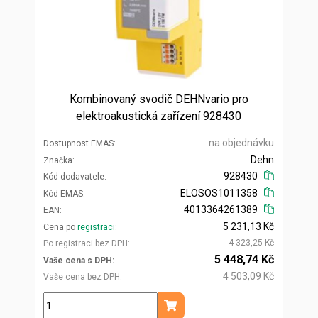
Kombinovaný svodič DEHNvario pro
elektroakustická zařízení 928430
na objednávku
Dostupnost EMAS
Dehn
Značka
928430
Kód dodavatele
ELOSOS1011358
Kód EMAS
4013364261389
EAN
5 231,13 Kč
Cena po
registraci
4 323,25 Kč
Po registraci bez DPH
5 448,74 Kč
Vaše cena s DPH
4 503,09 Kč
Vaše cena bez DPH
ks
Přidat do košíku