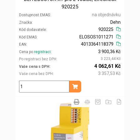
920225
na objednávku
Dostupnost EMAS
Dehn
Značka
920225
Kód dodavatele
ELOSOS1011271
Kód EMAS
4013364118379
EAN
3 900,36 Kč
Cena po
registraci
3 223,44 Kč
Po registraci bez DPH
4 062,61 Kč
Vaše cena s DPH
3 357,53 Kč
Vaše cena bez DPH
ks
Přidat do košíku