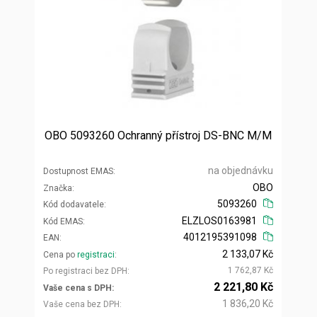
OBO 5093260 Ochranný přístroj DS-BNC M/M
na objednávku
Dostupnost EMAS
OBO
Značka
5093260
Kód dodavatele
ELZLOS0163981
Kód EMAS
4012195391098
EAN
2 133,07 Kč
Cena po
registraci
1 762,87 Kč
Po registraci bez DPH
2 221,80 Kč
Vaše cena s DPH
1 836,20 Kč
Vaše cena bez DPH