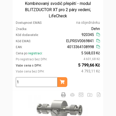
Kombinovaný svodič přepětí - modul
BLITZDUCTOR XT pro 2 páry vedení,
LifeCheck
na objednávku
Dostupnost EMAS
Dehn
Značka
920345
Kód dodavatele
ELPRSV0069841
Kód EMAS
4013364108998
EAN
5 568,03 Kč
Cena po
registraci
4 601,68 Kč
Po registraci bez DPH
5 799,66 Kč
Vaše cena s DPH
4 793,11 Kč
Vaše cena bez DPH
ks
Přidat do košíku