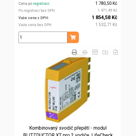
1 780,50 Kč
Cena po
registraci
1 471,49 Kč
Po registraci bez DPH
1 854,58 Kč
Vaše cena s DPH
1 532,71 Kč
Vaše cena bez DPH
ks
Přidat do košíku
Kombinovaný svodič přepětí - modul
BLITZDUCTOR XT pro 2 vodiče, LifeCheck