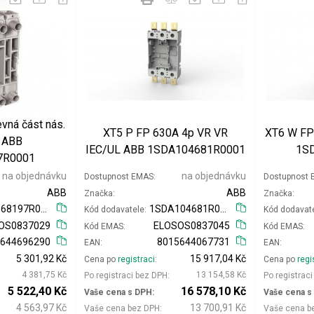
vná část nás.
XT5 P FP 630A 4p VR VR
XT6 W FP
 ABB
IEC/UL ABB 1SDA104681R0001
1S
7R0001
na objednávku
na objednávku
Dostupnost EMAS
Dostupnost
ABB
ABB
Značka
Značka
1SDA068197R0001
1SDA104681R0001
Kód dodavatele
Kód dodavat
OS0837029
ELOSOS0837045
Kód EMAS
Kód EMAS
5644696290
8015644067731
EAN
EAN
5 301,92 Kč
15 917,04 Kč
Cena po
registraci
Cena po
regi
4 381,75 Kč
13 154,58 Kč
Po registraci bez DPH
Po registrac
5 522,40 Kč
16 578,10 Kč
Vaše cena s DPH
Vaše cena s
4 563,97 Kč
13 700,91 Kč
Vaše cena bez DPH
Vaše cena b