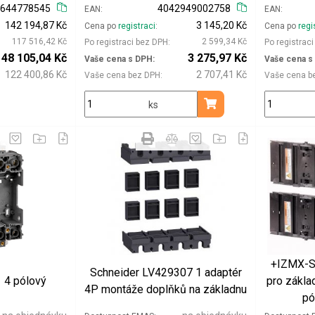
5644778545
4042949002758
EAN
EAN
142 194,87 Kč
3 145,20 Kč
Cena po
registraci
Cena po
regi
117 516,42 Kč
2 599,34 Kč
Po registraci bez DPH
Po registrac
148 105,04 Kč
3 275,97 Kč
Vaše cena s DPH
Vaše cena s
122 400,86 Kč
2 707,41 Kč
Vaše cena bez DPH
Vaše cena b
ks
Přidat do košíku
+IZMX-S
Schneider LV429307 1 adaptér
 4 pólový
pro zákla
4P montáže doplňků na základnu
pó