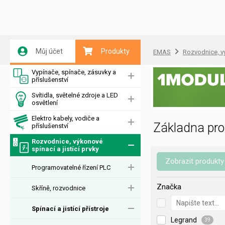
Můj účet
Produkty
EMAS
Rozvodnice, vý
Vypínače, spínače, zásuvky a
příslušenství
Svítidla, světelné zdroje a LED
osvětlení
Elektro kabely, vodiče a
Základna pro 
příslušenství
Rozvodnice, výkonové
spínací a jistící prvky
Zobrazit produkty
Programovatelné řízení PLC
Značka
Skříně, rozvodnice
Spínací a jistící přístroje
Legrand
39