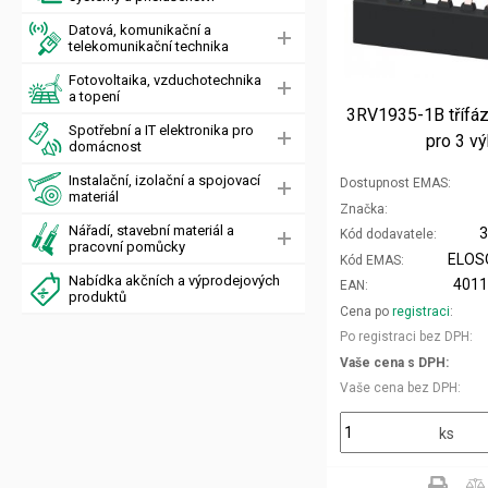
Datová, komunikační a
telekomunikační technika
Fotovoltaika, vzduchotechnika
a topení
3RV1935-1B třífáz
Spotřební a IT elektronika pro
pro 3 v
domácnost
Instalační, izolační a spojovací
Dostupnost EMAS
materiál
Značka
Nářadí, stavební materiál a
Kód dodavatele
pracovní pomůcky
ELOS
Kód EMAS
Nabídka akčních a výprodejových
401
EAN
produktů
Cena po
registraci
Po registraci bez DPH
Vaše cena s DPH
Vaše cena bez DPH
ks