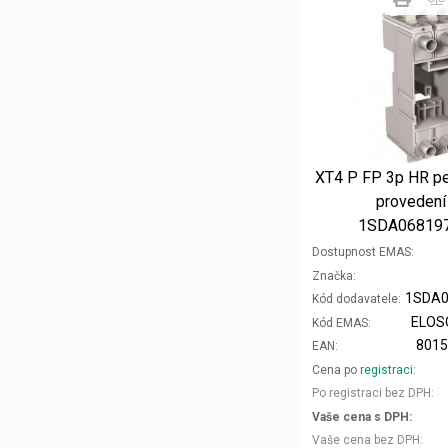
XT4 P FP 3p HR pe
provedení
1SDA06819
Dostupnost EMAS
Značka
Kód dodavatele
ELOS
Kód EMAS
801
EAN
Cena po
registraci
Po registraci bez DPH
Vaše cena s DPH
Vaše cena bez DPH