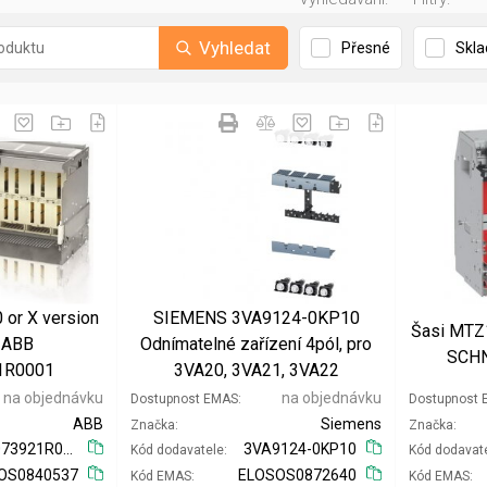
Vyhledat
Přesné
Skl
 or X version
SIEMENS 3VA9124-0KP10
Šasi MTZ
 ABB
Odnímatelné zařízení 4pól, pro
SCHN
1R0001
3VA20, 3VA21, 3VA22
na objednávku
na objednávku
Dostupnost EMAS
Dostupnost
ABB
Siemens
Značka
Značka
1SDA073921R0001
3VA9124-0KP10
Kód dodavatele
Kód dodavat
OS0840537
ELOSOS0872640
Kód EMAS
Kód EMAS