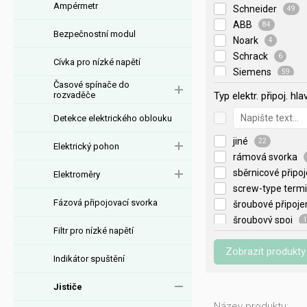
Ampérmetr
Schneider
49
ABB
84
Bezpečnostní modul
Noark
4
Schrack
6
Cívka pro nízké napětí
Siemens
59
Časové spínače do
Eaton
55
rozvaděče
Typ elektr. připoj. h
Eti
16
Detekce elektrického oblouku
jiné
22
Elektrický pohon
rámová svorka
sběrnicové připo
Elektroměry
screw-type term
Fázová připojovací svorka
šroubové připoje
šroubový spoj
1
Filtr pro nízké napětí
Zobrazit produkty
Indikátor spuštění
Jističe
Název produktu: