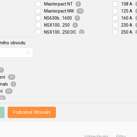
Masterpact NT
108 A
4
Masterpact NW
125 A
16
NS630b...1600
160 A
4
NSX100...250
230 A
4
NSX100...250 DC
250 A
4
NSX400...630
400 A
1
lavního obvodu
NSX400...630 DC
500 A
2
610 A
630 A
800 A
1
1250 A
jení
30
1488 A
inals
6
1600 A
ní
53
2000 A
28
2500 A
3200 A
Podrobné filtrování
4000 A
5000 A
6300 A
Vyhledávání:
Filtry: