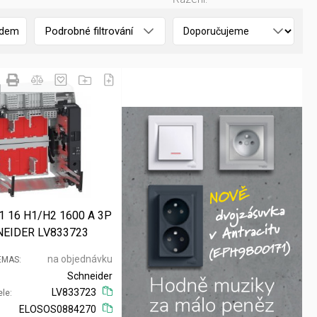
Podrobné filtrování
adem
1 16 H1/H2 1600 A 3P
EIDER LV833723
na objednávku
 EMAS
Schneider
LV833723
ele
ELOSOS0884270