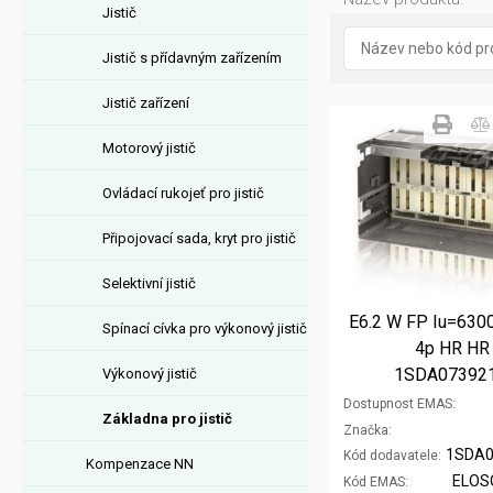
Jistič
Jistič s přídavným zařízením
Jistič zařízení
Motorový jistič
Ovládací rukojeť pro jistič
Připojovací sada, kryt pro jistič
Selektivní jistič
E6.2 W FP Iu=6300
Spínací cívka pro výkonový jistič
4p HR HR
1SDA07392
Výkonový jistič
Dostupnost EMAS
Základna pro jistič
Značka
Kód dodavatele
Kompenzace NN
ELOS
Kód EMAS