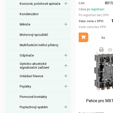
801
EAN
Koncové, polohové spínače
Cena po
registraci
Kondenzátor
Po registraci bez DPH
Vaše cena s DPH
Měniče
Vaše cena bez DPH
Motorový spouštěč
ks
Přidat do košíku
Multifunkční měřicí přístroj
Odpínače
Opticko-akustické
signalizační zařízení
Ovládací hlavice
Pojistky
Pomocné kontakty
Patice pro MX1
Poplachový systém