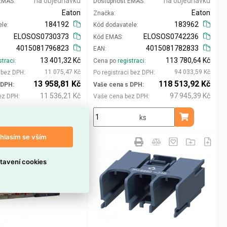
na objednávku
na objednávku
 EMAS
Dostupnost EMAS
Eaton
Eaton
Značka
184192
183962
ele
Kód dodavatele
ELOSOS0730373
ELOSOS0742236
Kód EMAS
4015081796823
4015081782833
EAN
13 401,32 Kč
113 780,64 Kč
straci
Cena po
registraci
11 075,47 Kč
94 033,59 Kč
i bez DPH
Po registraci bez DPH
13 958,81 Kč
118 513,92 Kč
 DPH
Vaše cena s DPH
11 536,21 Kč
97 945,39 Kč
ez DPH
Vaše cena bez DPH
ks
ks
Přidat do košíku
Přidat do koš
hlasím se vším
tavení cookies