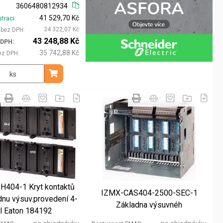
3606480812934
41 529,70 Kč
straci
34 322,07 Kč
i bez DPH
43 248,88 Kč
 DPH
35 742,88 Kč
ez DPH
ks
Přidat do košíku
H404-1 Kryt kontaktů
IZMX-CAS404-2500-SEC-1
dnu výsuv.provedení 4-
Základna výsuvnéh
l Eaton 184192