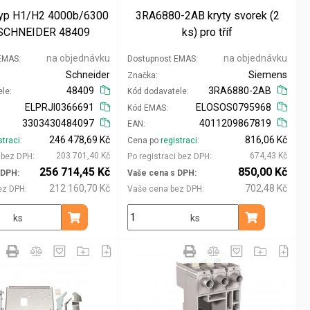
 typ H1/H2 4000b/6300
3RA6880-2AB kryty svorek (2
 SCHNEIDER 48409
ks) pro tříf
na objednávku
na objednávku
 EMAS
Dostupnost EMAS
Schneider
Siemens
Značka
48409
3RA6880-2AB
ele
Kód dodavatele
ELPRJI0366691
ELOSOS0795968
Kód EMAS
3303430484097
4011209867819
EAN
246 478,69 Kč
816,06 Kč
straci
Cena po
registraci
203 701,40 Kč
674,43 Kč
i bez DPH
Po registraci bez DPH
256 714,45 Kč
850,00 Kč
 DPH
Vaše cena s DPH
212 160,70 Kč
702,48 Kč
ez DPH
Vaše cena bez DPH
ks
ks
Přidat do košíku
Přidat do koš