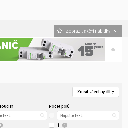
Zobrazit akční nabídky
Zrušit všechny filtry
roud In
Počet pólů
1
4
4