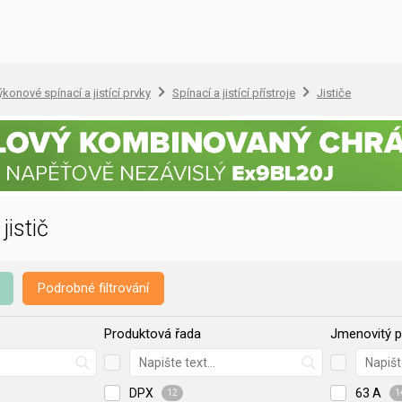
konové spínací a jistící prvky
Spínací a jistící přístroje
Jističe
jistič
Podrobné filtrování
Produktová řada
Jmenovitý p
DPX
63 A
12
1