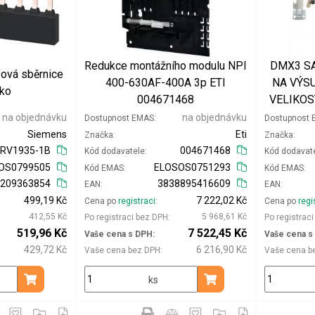
Redukce montážního modulu NPI
DMX3 S
ová sběrnice
400-630AF-400A 3p ETI
NA VÝS
ýko
004671468
VELIKOS
na objednávku
na objednávku
Dostupnost EMAS
Dostupnost
Siemens
Eti
Značka
Značka
3RV1935-1B
004671468
Kód dodavatele
Kód dodavat
OS0799505
ELOSOS0751293
Kód EMAS
Kód EMAS
1209363854
3838895416609
EAN
EAN
499,19 Kč
7 222,02 Kč
Cena po
registraci
Cena po
regi
412,55 Kč
5 968,61 Kč
Po registraci bez DPH
Po registrac
519,96 Kč
7 522,45 Kč
Vaše cena s DPH
Vaše cena s
429,72 Kč
6 216,90 Kč
Vaše cena bez DPH
Vaše cena b
ks
Přidat do košíku
Přidat do košíku