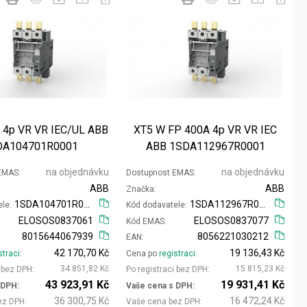
 4p VR VR IEC/UL ABB
XT5 W FP 400A 4p VR VR IEC
DA104701R0001
ABB 1SDA112967R0001
na objednávku
na objednávku
 EMAS
Dostupnost EMAS
ABB
ABB
Značka
1SDA104701R0001
1SDA112967R0001
ele
Kód dodavatele
ELOSOS0837061
ELOSOS0837077
Kód EMAS
8015644067939
8056221030212
EAN
42 170,70 Kč
19 136,43 Kč
straci
Cena po
registraci
34 851,82 Kč
15 815,23 Kč
i bez DPH
Po registraci bez DPH
43 923,91 Kč
19 931,41 Kč
 DPH
Vaše cena s DPH
36 300,75 Kč
16 472,24 Kč
ez DPH
Vaše cena bez DPH