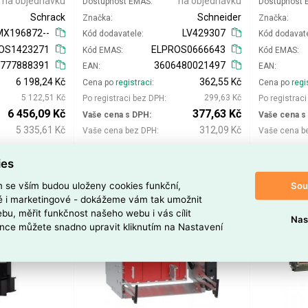
na objednávku
na objednávku
Dostupnost EMAS
Dostupnost
Schrack
Schneider
Značka
Značka
MX196872--
LV429307
Kód dodavatele
Kód dodavat
OS1423271
ELPROS0666643
Kód EMAS
Kód EMAS
7777888391
3606480021497
EAN
EAN
6 198,24 Kč
362,55 Kč
Cena po
registraci
Cena po
regi
5 122,51 Kč
299,63 Kč
Po registraci bez DPH
Po registrac
6 456,09 Kč
377,63 Kč
Vaše cena s DPH
Vaše cena s
5 335,61 Kč
312,09 Kč
Vaše cena bez DPH
Vaše cena b
ks
ies
Přidat do košíku
Přidat do košíku
Sou
m se vším budou uloženy cookies funkční,
ké i marketingové - dokážeme vám tak umožnit
bu, měřit funkčnost našeho webu i vás cílit
Nas
nce můžete snadno upravit kliknutím na Nastavení