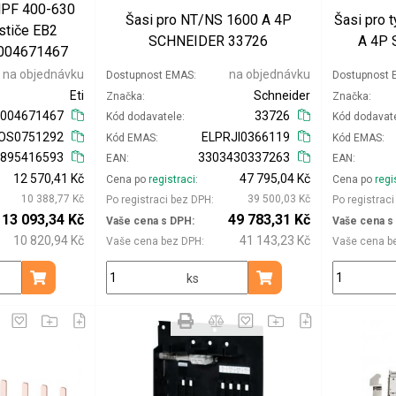
NPF 400-630
Šasi pro NT/NS 1600 A 4P
Šasi pro
ističe EB2
SCHNEIDER 33726
A 4P
 004671467
na objednávku
na objednávku
Dostupnost EMAS
Dostupnost
Eti
Schneider
Značka
Značka
004671467
33726
Kód dodavatele
Kód dodavat
OS0751292
ELPRJI0366119
Kód EMAS
Kód EMAS
8895416593
3303430337263
EAN
EAN
12 570,41 Kč
47 795,04 Kč
Cena po
registraci
Cena po
regi
10 388,77 Kč
39 500,03 Kč
Po registraci bez DPH
Po registrac
13 093,34 Kč
49 783,31 Kč
Vaše cena s DPH
Vaše cena s
10 820,94 Kč
41 143,23 Kč
Vaše cena bez DPH
Vaše cena b
ks
Přidat do košíku
Přidat do košíku