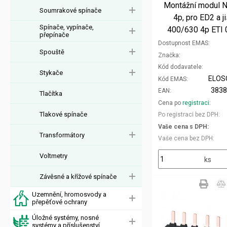
Montážní modul 
Soumrakové spínače
4p, pro ED2 a j
Spínače, vypínače,
400/630 4p ETI
přepínače
Dostupnost EMAS
Spouště
Značka
Kód dodavatele
Stykače
ELOS
Kód EMAS
383
EAN
Tlačítka
Cena po
registraci
Tlakové spínače
Po registraci bez DPH
Vaše cena s DPH
Transformátory
Vaše cena bez DPH
Voltmetry
ks
Závěsné a křížové spínače
Uzemnění, hromosvody a
přepěťové ochrany
Úložné systémy, nosné
systémy a příslušenství