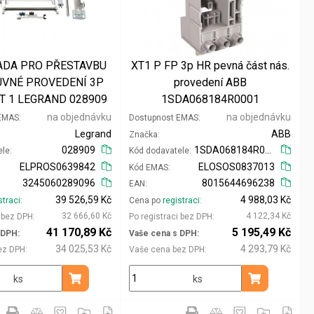
ADA PRO PŘESTAVBU
XT1 P FP 3p HR pevná část nás.
UVNÉ PROVEDENÍ 3P
provedení ABB
T 1 LEGRAND 028909
1SDA068184R0001
na objednávku
na objednávku
 EMAS
Dostupnost EMAS
Legrand
ABB
Značka
028909
1SDA068184R0001
ele
Kód dodavatele
ELPROS0639842
ELOSOS0837013
Kód EMAS
3245060289096
8015644696238
EAN
39 526,59 Kč
4 988,03 Kč
straci
Cena po
registraci
32 666,60 Kč
4 122,34 Kč
i bez DPH
Po registraci bez DPH
41 170,89 Kč
5 195,49 Kč
 DPH
Vaše cena s DPH
34 025,53 Kč
4 293,79 Kč
ez DPH
Vaše cena bez DPH
ks
ks
Přidat do košíku
Přidat do koš