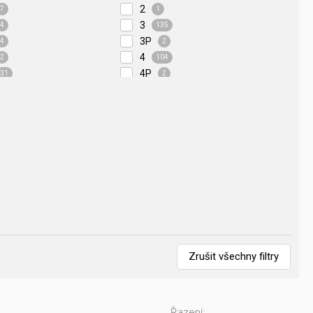
2
7
1
3
4
135
3P
4
2
4
2
104
4P
31
2
20
2
2
24
2
6
4
20
12
12
10
Zrušit všechny filtry
14
3
5
Řazení: