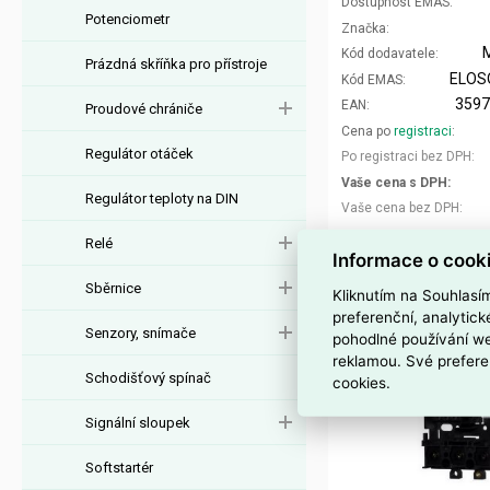
Dostupnost EMAS
Potenciometr
Značka
Kód dodavatele
Prázdná skříňka pro přístroje
ELOS
Kód EMAS
359
EAN
Proudové chrániče
Cena po
registraci
Regulátor otáček
Po registraci bez DPH
Vaše cena s DPH
Regulátor teploty na DIN
Vaše cena bez DPH
Relé
ks
Informace o cook
Sběrnice
Kliknutím na Souhlasí
preferenční, analytic
Senzory, snímače
pohodlné používání we
reklamou. Své prefere
Schodišťový spínač
cookies.
Signální sloupek
Softstartér