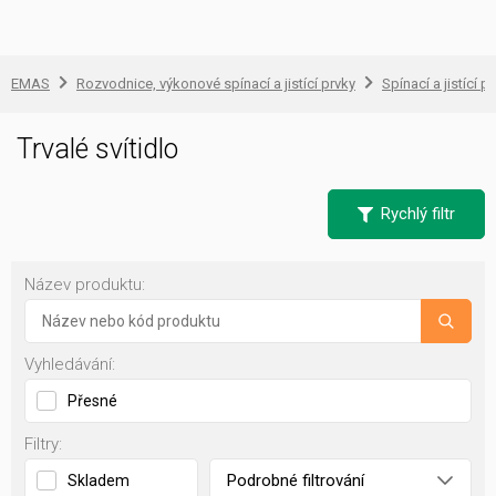
EMAS
Rozvodnice, výkonové spínací a jistící prvky
Spínací a jistící př
Trvalé svítidlo
Rychlý filtr
Název produktu:
Vyhledávání:
Přesné
Filtry:
Podrobné filtrování
Skladem