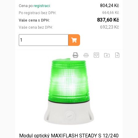
804,24 Kč
Cena po
registraci
664,66 Kč
Po registraci bez DPH
837,60 Kč
Vaše cena s DPH
692,23 Kč
Vaše cena bez DPH
ks
Přidat do košíku
Modul optický MAXIFLASH STEADY S 12/240