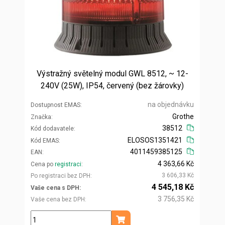
Výstražný světelný modul GWL 8512, ~ 12-
240V (25W), IP54, červený (bez žárovky)
na objednávku
Dostupnost EMAS
Grothe
Značka
38512
Kód dodavatele
ELOSOS1351421
Kód EMAS
4011459385125
EAN
4 363,66 Kč
Cena po
registraci
3 606,33 Kč
Po registraci bez DPH
4 545,18 Kč
Vaše cena s DPH
3 756,35 Kč
Vaše cena bez DPH
ks
Přidat do košíku