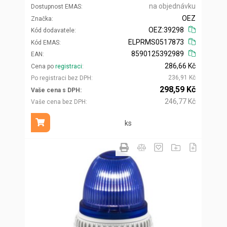
na objednávku
Dostupnost EMAS
OEZ
Značka
OEZ:39298
Kód dodavatele
ELPRMS0517873
Kód EMAS
8590125392989
EAN
286,66 Kč
Cena po
registraci
236,91 Kč
Po registraci bez DPH
298,59 Kč
Vaše cena s DPH
246,77 Kč
Vaše cena bez DPH
ks
Přidat do košíku