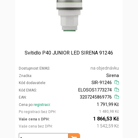
Svítidlo P40 JUNIOR LED SIRENA 91246
na objednávku
Dostupnost EMAS
Sirena
Značka
SIR-91246
Kód dodavatele
ELOSOS1773274
Kód EMAS
3207245869776
EAN
1 791,99 Kč
Cena po
registraci
1 480,98 Kč
Po registraci bez DPH
1 866,53 Kč
Vaše cena s DPH
1 542,59 Kč
Vaše cena bez DPH