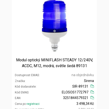
Modul optický MINIFLASH STEADY 12/240V,
ACDC, M12, modrá, světle šedá 89131
na objednávku
Dostupnost EMAS
Sirena
Značka
SIR-89131
Kód dodavatele
ELOSOS1772797
Kód EMAS
3251844579321
EAN
3 498,34 Kč
Cena po
registraci