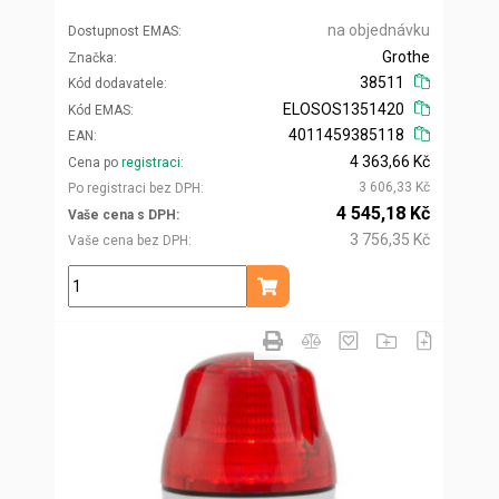
na objednávku
Dostupnost EMAS
Grothe
Značka
38511
Kód dodavatele
ELOSOS1351420
Kód EMAS
4011459385118
EAN
4 363,66 Kč
Cena po
registraci
3 606,33 Kč
Po registraci bez DPH
4 545,18 Kč
Vaše cena s DPH
3 756,35 Kč
Vaše cena bez DPH
ks
Přidat do košíku