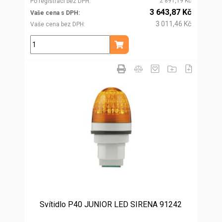
2 891,19 Kč
Po registraci bez DPH
3 643,87 Kč
Vaše cena s DPH
3 011,46 Kč
Vaše cena bez DPH
ks
Přidat do košíku
Svítidlo P40 JUNIOR LED SIRENA 91242