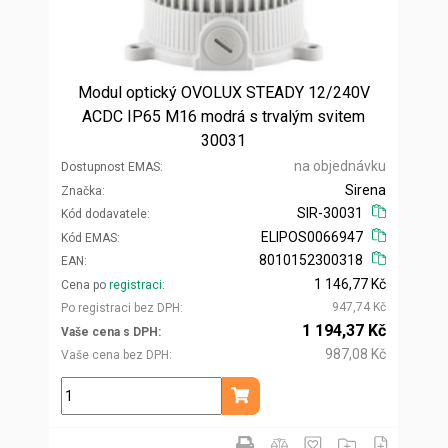
Modul optický OVOLUX STEADY 12/240V
ACDC IP65 M16 modrá s trvalým svitem
30031
na objednávku
Dostupnost EMAS
Sirena
Značka
SIR-30031
Kód dodavatele
ELIPOS0066947
Kód EMAS
8010152300318
EAN
1 146,77 Kč
Cena po
registraci
947,74 Kč
Po registraci bez DPH
1 194,37 Kč
Vaše cena s DPH
987,08 Kč
Vaše cena bez DPH
ks
Přidat do košíku