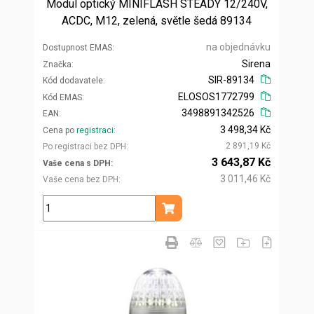
Modul optický MINIFLASH STEADY 12/240V,
ACDC, M12, zelená, světle šedá 89134
na objednávku
Dostupnost EMAS
Sirena
Značka
SIR-89134
Kód dodavatele
ELOSOS1772799
Kód EMAS
3498891342526
EAN
3 498,34 Kč
Cena po
registraci
2 891,19 Kč
Po registraci bez DPH
3 643,87 Kč
Vaše cena s DPH
3 011,46 Kč
Vaše cena bez DPH
ks
Přidat do košíku