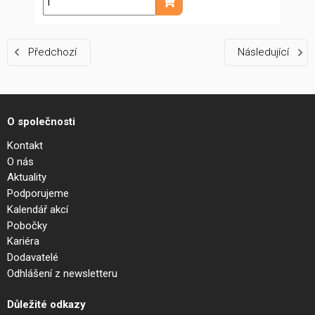
ks
Přidat do košíku
Předchozí
Následující
O společnosti
Kontakt
O nás
Aktuality
Podporujeme
Kalendář akcí
Pobočky
Kariéra
Dodavatelé
Odhlášení z newsletteru
Důležité odkazy