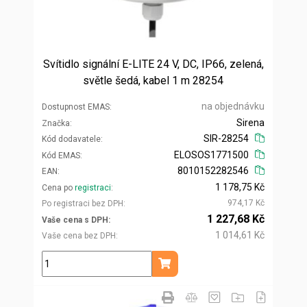
Svítidlo signální E-LITE 24 V, DC, IP66, zelená,
světle šedá, kabel 1 m 28254
na objednávku
Dostupnost EMAS
Sirena
Značka
SIR-28254
Kód dodavatele
ELOSOS1771500
Kód EMAS
8010152282546
EAN
1 178,75 Kč
Cena po
registraci
974,17 Kč
Po registraci bez DPH
1 227,68 Kč
Vaše cena s DPH
1 014,61 Kč
Vaše cena bez DPH
ks
Přidat do košíku