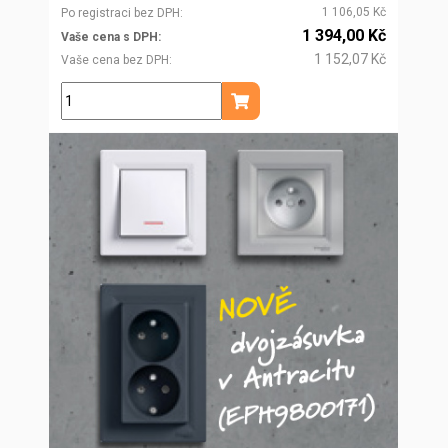
1 106,05 Kč
Po registraci bez DPH
1 394,00 Kč
Vaše cena s DPH
1 152,07 Kč
Vaše cena bez DPH
ks
Přidat do košíku