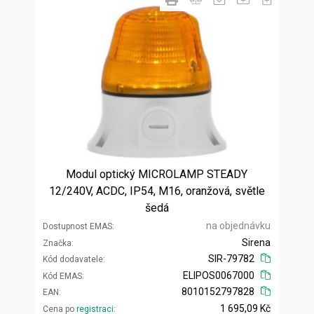
Modul optický MICROLAMP STEADY
12/240V, ACDC, IP54, M16, oranžová, světle
šedá
na objednávku
Dostupnost EMAS
Sirena
Značka
SIR-79782
Kód dodavatele
ELIPOS0067000
Kód EMAS
8010152797828
EAN
1 695,09 Kč
Cena po
registraci