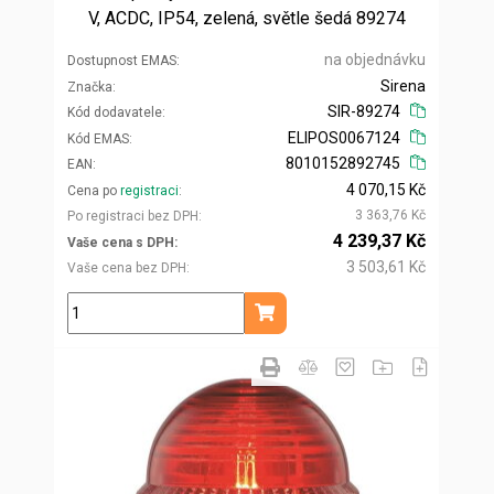
V, ACDC, IP54, zelená, světle šedá 89274
na objednávku
Dostupnost EMAS
Sirena
Značka
SIR-89274
Kód dodavatele
ELIPOS0067124
Kód EMAS
8010152892745
EAN
4 070,15 Kč
Cena po
registraci
3 363,76 Kč
Po registraci bez DPH
4 239,37 Kč
Vaše cena s DPH
3 503,61 Kč
Vaše cena bez DPH
ks
Přidat do košíku