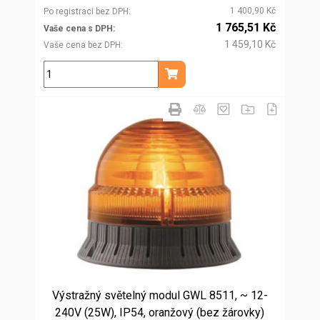
1 400,90 Kč
Po registraci bez DPH
1 765,51 Kč
Vaše cena s DPH
1 459,10 Kč
Vaše cena bez DPH
ks
Přidat do košíku
Výstražný světelný modul GWL 8511, ~ 12-
240V (25W), IP54, oranžový (bez žárovky)