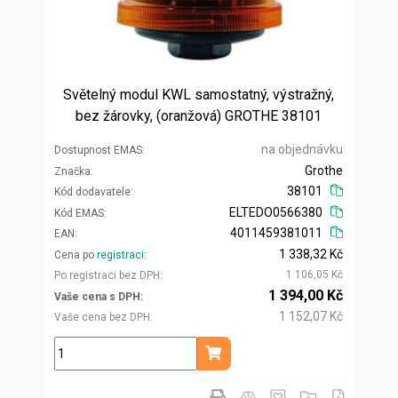
Světelný modul KWL samostatný, výstražný,
bez žárovky, (oranžová) GROTHE 38101
na objednávku
Dostupnost EMAS
Grothe
Značka
38101
Kód dodavatele
ELTEDO0566380
Kód EMAS
4011459381011
EAN
1 338,32 Kč
Cena po
registraci
1 106,05 Kč
Po registraci bez DPH
1 394,00 Kč
Vaše cena s DPH
1 152,07 Kč
Vaše cena bez DPH
ks
Přidat do košíku