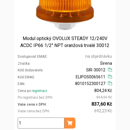
Modul optický OVOLUX STEADY 12/240V
ACDC IP66 1/2'' NPT oranžová trvalé 30012
na objednávku
Dostupnost EMAS
Sirena
Značka
SIR-30012
Kód dodavatele
ELIPOS0065611
Kód EMAS
8010152300127
EAN
804,24 Kč
Cena po
registraci
664,66 Kč
Po registraci bez DPH
837,60 Kč
Vaše cena s DPH
692,23 Kč
Vaše cena bez DPH
ks
Přidat do košíku