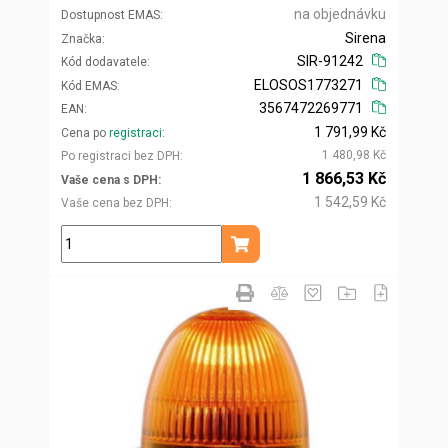
na objednávku
Dostupnost EMAS
Sirena
Značka
SIR-91242
Kód dodavatele
ELOSOS1773271
Kód EMAS
3567472269771
EAN
1 791,99 Kč
Cena po
registraci
1 480,98 Kč
Po registraci bez DPH
1 866,53 Kč
Vaše cena s DPH
1 542,59 Kč
Vaše cena bez DPH
ks
Přidat do košíku