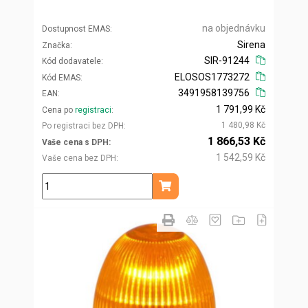
na objednávku
Dostupnost EMAS
Sirena
Značka
SIR-91244
Kód dodavatele
ELOSOS1773272
Kód EMAS
3491958139756
EAN
1 791,99 Kč
Cena po
registraci
1 480,98 Kč
Po registraci bez DPH
1 866,53 Kč
Vaše cena s DPH
1 542,59 Kč
Vaše cena bez DPH
ks
Přidat do košíku