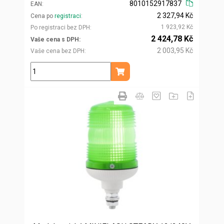
8010152917837
EAN
2 327,94 Kč
Cena po
registraci
1 923,92 Kč
Po registraci bez DPH
2 424,78 Kč
Vaše cena s DPH
2 003,95 Kč
Vaše cena bez DPH
ks
Přidat do košíku