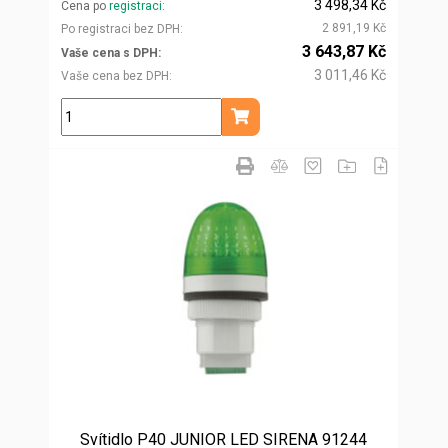
3 498,34 Kč
Cena po
registraci
2 891,19 Kč
Po registraci bez DPH
3 643,87 Kč
Vaše cena s DPH
3 011,46 Kč
Vaše cena bez DPH
ks
Přidat do košíku
Svítidlo P40 JUNIOR LED SIRENA 91244