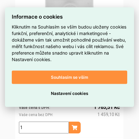
Informace o cookies
Kliknutím na Souhlasím se vším budou uloženy cookies
funkční, preferenční, analytické i marketingové -
Modul optický MICROLAMP STEADY 12/240V
dokážeme vám tak umožnit pohodlné používání webu,
ACDC IP54 M16 červená světle šedá 79783
měřit funkčnost našeho webu i vás cílit reklamou. Své
preference můžete snadno upravit kliknutím na
na objednávku
Dostupnost EMAS
Nastavení cookies.
Sirena
Značka
SIR-79783
Kód dodavatele
Souhlasím se vším
ELOSOS1771510
Kód EMAS
8010152797835
EAN
1 695,09 Kč
Nastavení cookies
Cena po
registraci
1 400,90 Kč
Po registraci bez DPH
1 765,51 Kč
Vaše cena s DPH
1 459,10 Kč
Vaše cena bez DPH
ks
Přidat do košíku