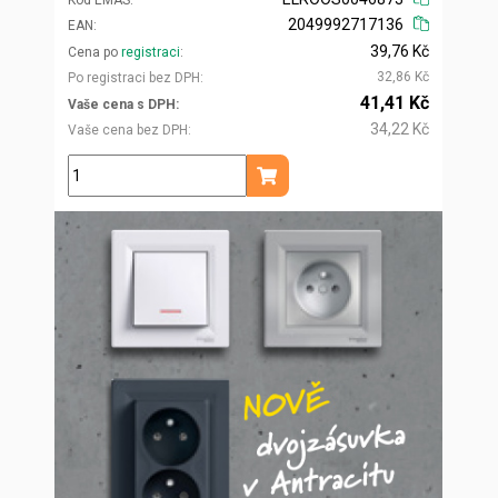
Kód EMAS
2049992717136
EAN
39,76 Kč
Cena po
registraci
32,86 Kč
Po registraci bez DPH
41,41 Kč
Vaše cena s DPH
34,22 Kč
Vaše cena bez DPH
ks
Přidat do košíku