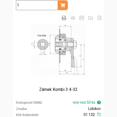
ks
Přidat do košíku
Zámek Kombi 3 4-32
více než 50 ks
Dostupnost EMAS
Lidokov
Značka
01.132
Kód dodavatele