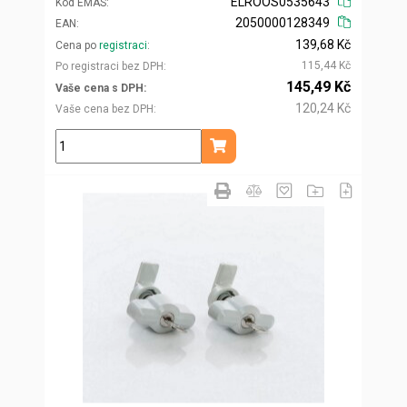
ELROOS0535643
Kód EMAS
2050000128349
EAN
139,68 Kč
Cena po
registraci
115,44 Kč
Po registraci bez DPH
145,49 Kč
Vaše cena s DPH
120,24 Kč
Vaše cena bez DPH
ks
Přidat do košíku