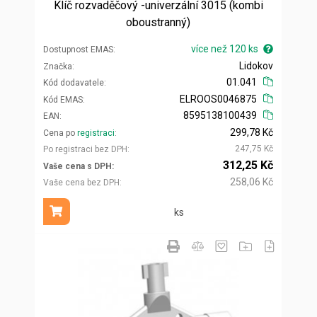
Klíč rozvaděčový -univerzální 3015 (kombi
oboustranný)
více než 120 ks
Dostupnost EMAS
Lidokov
Značka
01.041
Kód dodavatele
ELROOS0046875
Kód EMAS
8595138100439
EAN
299,78 Kč
Cena po
registraci
247,75 Kč
Po registraci bez DPH
312,25 Kč
Vaše cena s DPH
258,06 Kč
Vaše cena bez DPH
ks
Přidat do košíku