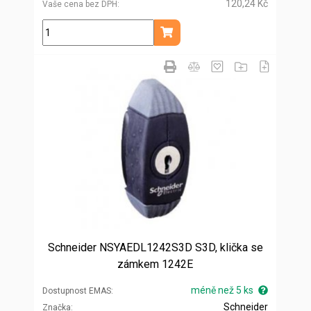
120,24 Kč
Vaše cena bez DPH
ks
Přidat do košíku
Schneider NSYAEDL1242S3D S3D, klička se
zámkem 1242E
méně než 5 ks
Dostupnost EMAS
Schneider
Značka