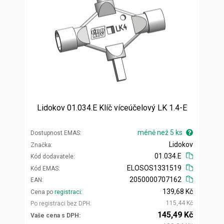
Lidokov 01.034.E Klíč víceúčelový LK 1.4-E
méně než 5 ks
Dostupnost EMAS
Lidokov
Značka
01.034.E
Kód dodavatele
ELOSOS1331519
Kód EMAS
2050000707162
EAN
139,68 Kč
Cena po
registraci
115,44 Kč
Po registraci bez DPH
145,49 Kč
Vaše cena s DPH