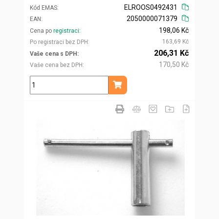
ELROOS0492431
Kód EMAS
2050000071379
EAN
198,06 Kč
Cena po
registraci
163,69 Kč
Po registraci bez DPH
206,31 Kč
Vaše cena s DPH
170,50 Kč
Vaše cena bez DPH
ks
Přidat do košíku