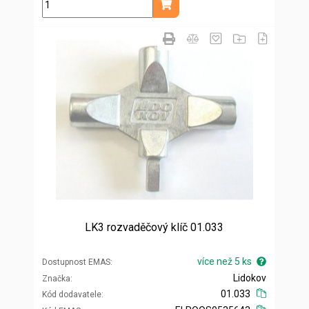
ks
Přidat do košíku
LK3 rozvaděčový klíč 01.033
více než 5 ks
Dostupnost EMAS
Lidokov
Značka
01.033
Kód dodavatele