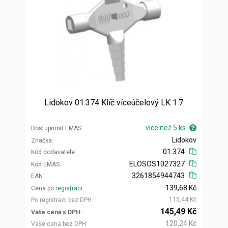
Lidokov 01.374 Klíč víceúčelový LK 1.7
více než 5 ks
Dostupnost EMAS
Lidokov
Značka
01.374
Kód dodavatele
ELOSOS1027327
Kód EMAS
3261854944743
EAN
139,68 Kč
Cena po
registraci
115,44 Kč
Po registraci bez DPH
145,49 Kč
Vaše cena s DPH
120,24 Kč
Vaše cena bez DPH