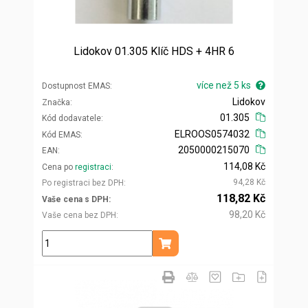
Lidokov 01.305 Klíč HDS + 4HR 6
více než 5 ks
Dostupnost EMAS
Lidokov
Značka
01.305
Kód dodavatele
ELROOS0574032
Kód EMAS
2050000215070
EAN
114,08 Kč
Cena po
registraci
94,28 Kč
Po registraci bez DPH
118,82 Kč
Vaše cena s DPH
98,20 Kč
Vaše cena bez DPH
ks
Přidat do košíku