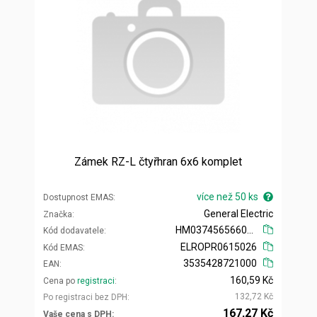
Zámek RZ-L čtyřhran 6x6 komplet
více než 50 ks
Dostupnost EMAS
General Electric
Značka
HM0374565660788
Kód dodavatele
ELROPR0615026
Kód EMAS
3535428721000
EAN
160,59 Kč
Cena po
registraci
132,72 Kč
Po registraci bez DPH
167,27 Kč
Vaše cena s DPH