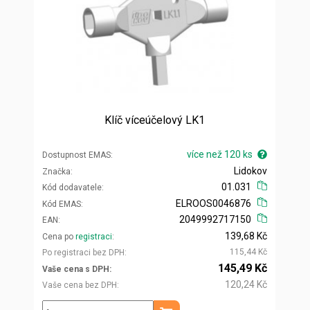
Klíč víceúčelový LK1
více než 120 ks
Dostupnost EMAS
Lidokov
Značka
01.031
Kód dodavatele
ELROOS0046876
Kód EMAS
2049992717150
EAN
139,68 Kč
Cena po
registraci
115,44 Kč
Po registraci bez DPH
145,49 Kč
Vaše cena s DPH
120,24 Kč
Vaše cena bez DPH