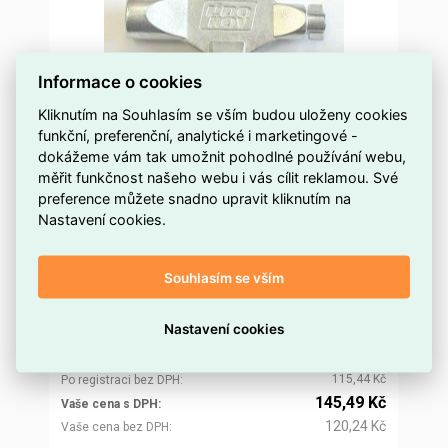
Informace o cookies
Kliknutím na Souhlasím se vším budou uloženy cookies
funkční, preferenční, analytické i marketingové -
dokážeme vám tak umožnit pohodlné používání webu,
měřit funkčnost našeho webu i vás cílit reklamou. Své
LK2 rozvaděčový klíč 01.032
preference můžete snadno upravit kliknutím na
Nastavení cookies.
více než 5 ks
Dostupnost EMAS
Lidokov
Značka
Souhlasím se vším
01.032
Kód dodavatele
ELROOS0478674
Kód EMAS
Nastavení cookies
2050000044243
EAN
139,68 Kč
Cena po
registraci
115,44 Kč
Po registraci bez DPH
145,49 Kč
Vaše cena s DPH
120,24 Kč
Vaše cena bez DPH