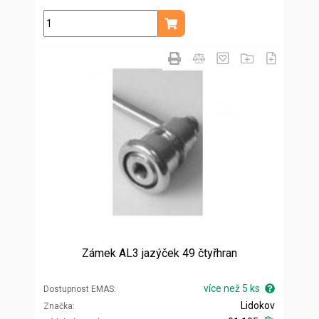
ks
Přidat do košíku
Zámek AL3 jazýček 49 čtyřhran
více než 5 ks
Dostupnost EMAS
Lidokov
Značka