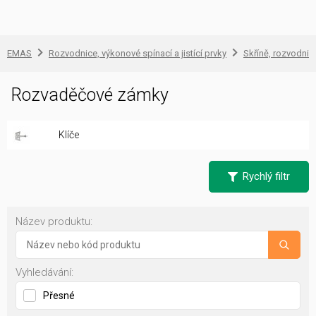
EMAS
Rozvodnice, výkonové spínací a jistící prvky
Skříně, rozvodnic
Rozvaděčové zámky
Klíče
Rychlý filtr
Název produktu:
Vyhledávání:
Přesné