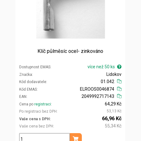
Klíč půlměsíc ocel- zinkováno
více než 50 ks
Dostupnost EMAS
Lidokov
Značka
01.042
Kód dodavatele
ELROOS0046874
Kód EMAS
2049992717143
EAN
64,29 Kč
Cena po
registraci
53,13 Kč
Po registraci bez DPH
66,96 Kč
Vaše cena s DPH
55,34 Kč
Vaše cena bez DPH
ks