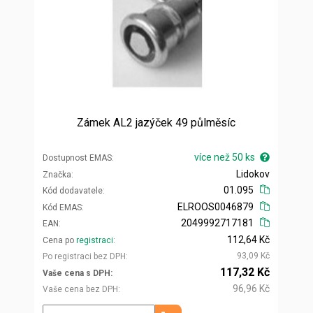
Zámek AL2 jazýček 49 půlměsíc
více než 50 ks
Dostupnost EMAS
Lidokov
Značka
01.095
Kód dodavatele
ELROOS0046879
Kód EMAS
2049992717181
EAN
112,64 Kč
Cena po
registraci
93,09 Kč
Po registraci bez DPH
117,32 Kč
Vaše cena s DPH
96,96 Kč
Vaše cena bez DPH