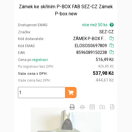
Zámek ke skříním P-BOX FAB SEZ-CZ Zámek
P-box new
více než 50 ks
Dostupnost EMAS
SEZ-CZ
Značka
ZÁMEK P-BOX FAB
Kód dodavatele
ELOSOS0697809
Kód EMAS
8596089150238
EAN
516,49 Kč
Cena po
registraci
426,85 Kč
Po registraci bez DPH
537,98 Kč
Vaše cena s DPH
444,61 Kč
Vaše cena bez DPH
ks
Přidat do košíku