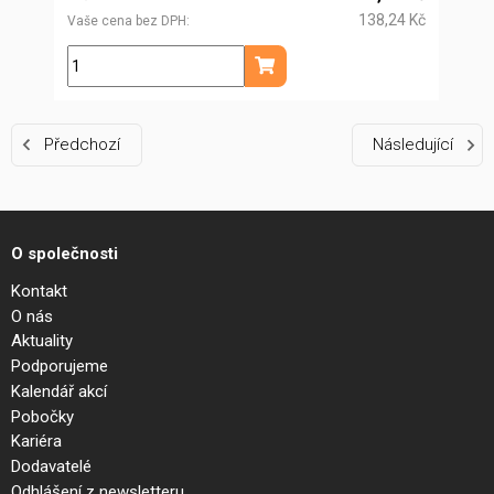
138,24 Kč
Vaše cena bez DPH
ks
Přidat do košíku
Předchozí
Následující
O společnosti
Kontakt
O nás
Aktuality
Podporujeme
Kalendář akcí
Pobočky
Kariéra
Dodavatelé
Odhlášení z newsletteru