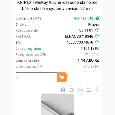
KNIPEX TwinKey Klíč na rozvodné skříně pro
běžné skříně a systémy zavírání 92 mm
více než 5 ks
Dostupnost EMAS
Knipex
Značka
00 11 01
Kód dodavatele
ELNAOS0718346
Kód EMAS
4003773074670
EAN
1 101,18 Kč
Cena po
registraci
910,07 Kč
Po registraci bez DPH
1 147,00 Kč
Vaše cena s DPH
947,93 Kč
Vaše cena bez DPH
ks
Přidat do košíku