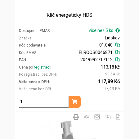
Klíč energetický HDS
více než 5 ks
Dostupnost EMAS
Lidokov
Značka
01.040
Kód dodavatele
ELROOS0046871
Kód EMAS
2049992717112
EAN
113,18 Kč
Cena po
registraci
93,54 Kč
Po registraci bez DPH
117,89 Kč
Vaše cena s DPH
97,43 Kč
Vaše cena bez DPH
ks
Přidat do košíku