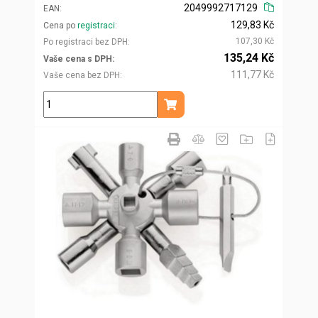
2049992717129
EAN
129,83 Kč
Cena po
registraci
107,30 Kč
Po registraci bez DPH
135,24 Kč
Vaše cena s DPH
111,77 Kč
Vaše cena bez DPH
ks
Přidat do košíku