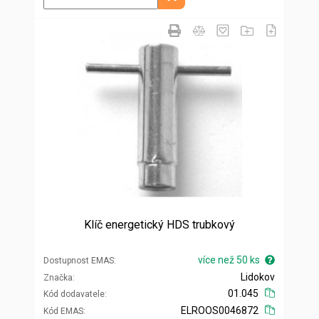
Přidat do košíku
Klíč energetický HDS trubkový
více než 50 ks
Dostupnost EMAS
Lidokov
Značka
01.045
Kód dodavatele
ELROOS0046872
Kód EMAS