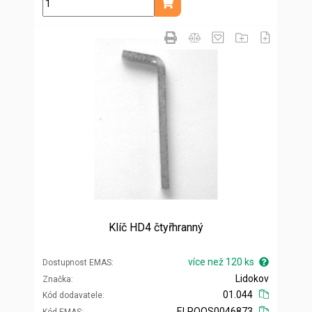
ks
Přidat do košíku
Klíč HD4 čtyřhranný
více než 120 ks
Dostupnost EMAS
Lidokov
Značka
01.044
Kód dodavatele
ELROOS0046873