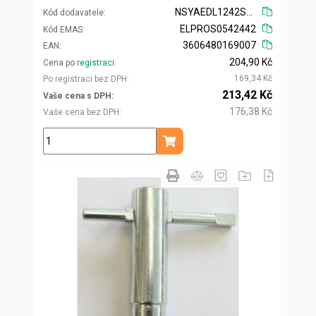
NSYAEDL1242S3D
Kód dodavatele
ELPROS0542442
Kód EMAS
3606480169007
EAN
204,90 Kč
Cena po
registraci
169,34 Kč
Po registraci bez DPH
213,42 Kč
Vaše cena s DPH
176,38 Kč
Vaše cena bez DPH
ks
Přidat do košíku