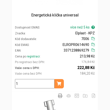
Energetická klička universal
více než 5 ks
Dostupnost EMAS
Elplast - KPZ
Značka
7006
Kód dodavatele
ELROPR0614690
Kód EMAS
3371238869279
EAN
213,98 Kč
Cena po
registraci
176,84 Kč
Po registraci bez DPH
222,88 Kč
Vaše cena s DPH
184,20 Kč
Vaše cena bez DPH
ks
Přidat do košíku