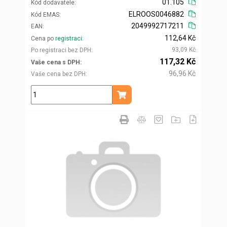
01.105
Kód dodavatele
ELROOS0046882
Kód EMAS
2049992717211
EAN
112,64 Kč
Cena po
registraci
93,09 Kč
Po registraci bez DPH
117,32 Kč
Vaše cena s DPH
96,96 Kč
Vaše cena bez DPH
ks
Přidat do košíku