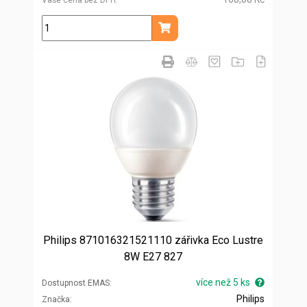
ks
Přidat do košíku
Philips 871016321521110 zářivka Eco Lustre
8W E27 827
více než 5 ks
Dostupnost EMAS
Philips
Značka