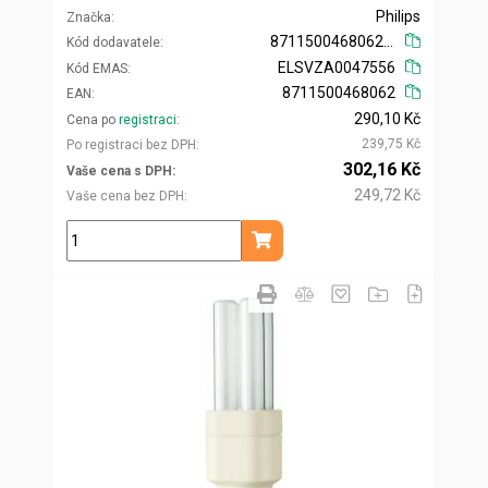
Philips
Značka
871150046806200
Kód dodavatele
ELSVZA0047556
Kód EMAS
8711500468062
EAN
290,10 Kč
Cena po
registraci
239,75 Kč
Po registraci bez DPH
302,16 Kč
Vaše cena s DPH
249,72 Kč
Vaše cena bez DPH
ks
Přidat do košíku