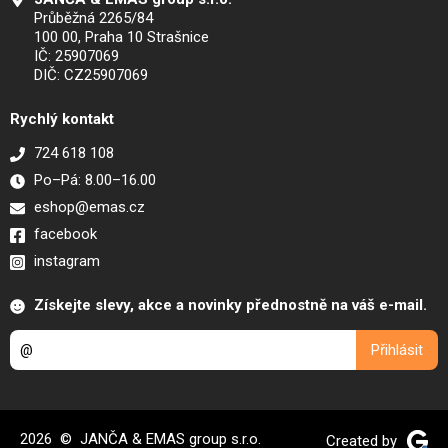
Průběžná 2265/84
100 00, Praha 10 Strašnice
IČ: 25907069
DIČ: CZ25907069
Rychlý kontakt
724 618 108
Po–Pá: 8.00–16.00
eshop@emas.cz
facebook
instagram
Získejte slevy, akce a novinky přednostně na váš e-mail.
2026 © JANČA & EMAS group s.r.o.
Created by