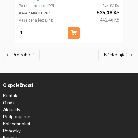
424,87 Kč
Po registraci bez DPH
535,38 Kč
Vaše cena s DPH
442,46 Kč
Vaše cena bez DPH
ks
Přidat do košíku
Předchozí
Následující
O společnosti
Kontakt
O nás
Aktuality
Podporujeme
Kalendář akcí
Pobočky
Kariéra