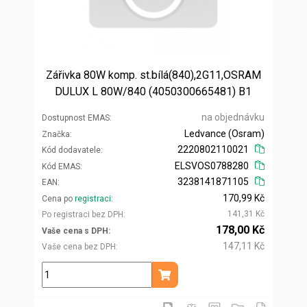
Zářivka 80W komp. st.bílá(840),2G11,OSRAM
DULUX L 80W/840 (4050300665481) B1
na objednávku
Dostupnost EMAS
Ledvance (Osram)
Značka
2220802110021
Kód dodavatele
ELSVOS0788280
Kód EMAS
3238141871105
EAN
170,99 Kč
Cena po
registraci
141,31 Kč
Po registraci bez DPH
178,00 Kč
Vaše cena s DPH
147,11 Kč
Vaše cena bez DPH
ks
Přidat do košíku