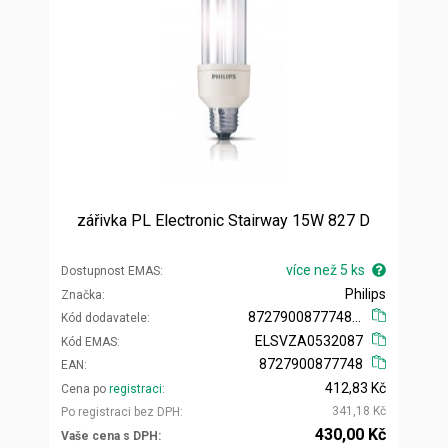
zářivka PL Electronic Stairway 15W 827 D
více než 5 ks
Dostupnost EMAS
Philips
Značka
872790087774800
Kód dodavatele
ELSVZA0532087
Kód EMAS
8727900877748
EAN
412,83 Kč
Cena po
registraci
341,18 Kč
Po registraci bez DPH
430,00 Kč
Vaše cena s DPH