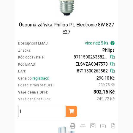
Úsporná zářivka Philips PL Electronic 8W 827
E27
více než 5 ks
Dostupnost EMAS
Philips
Značka
871150026358200
Kód dodavatele
ELSVZA0047573
Kód EMAS
8711500263582
EAN
290,10 Kč
Cena po
registraci
239,75 Kč
Po registraci bez DPH
302,16 Kč
Vaše cena s DPH
249,72 Kč
Vaše cena bez DPH
ks
Přidat do košíku