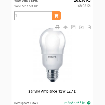
203,38 Kč
Vaše cena s DPH
168,08 Kč
Vaše cena bez DPH
ks
Přidat do košíku
zářivka Ambiance 12W E27 D
méně než 5 ks
Dostupnost EMAS