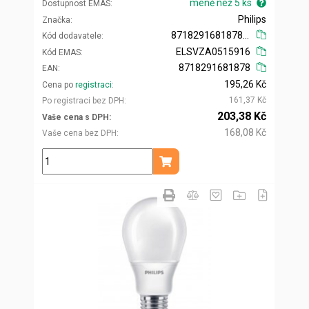
méně než 5 ks
Dostupnost EMAS
Philips
Značka
871829168187800
Kód dodavatele
ELSVZA0515916
Kód EMAS
8718291681878
EAN
195,26 Kč
Cena po
registraci
161,37 Kč
Po registraci bez DPH
203,38 Kč
Vaše cena s DPH
168,08 Kč
Vaše cena bez DPH
ks
Přidat do košíku