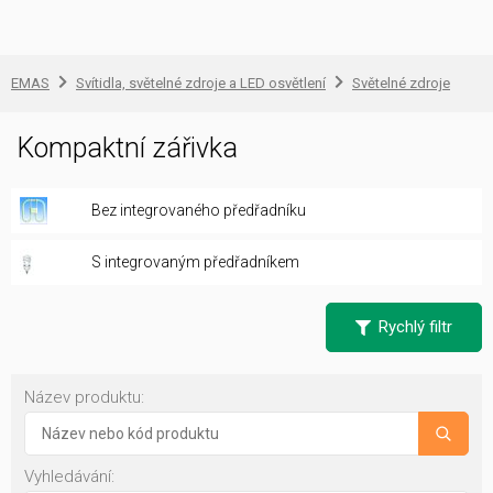
EMAS
Svítidla, světelné zdroje a LED osvětlení
Světelné zdroje
Kompaktní zářivka
Bez integrovaného předřadníku
S integrovaným předřadníkem
Rychlý filtr
Název produktu:
Vyhledávání: