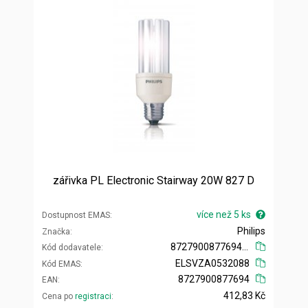
zářivka PL Electronic Stairway 20W 827 D
více než 5 ks
Dostupnost EMAS
Philips
Značka
872790087769400
Kód dodavatele
ELSVZA0532088
Kód EMAS
8727900877694
EAN
412,83 Kč
Cena po
registraci