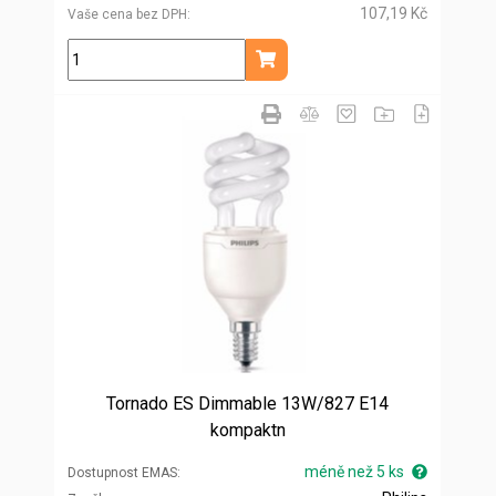
107,19 Kč
Vaše cena bez DPH
ks
Přidat do košíku
Tornado ES Dimmable 13W/827 E14
kompaktn
méně než 5 ks
Dostupnost EMAS