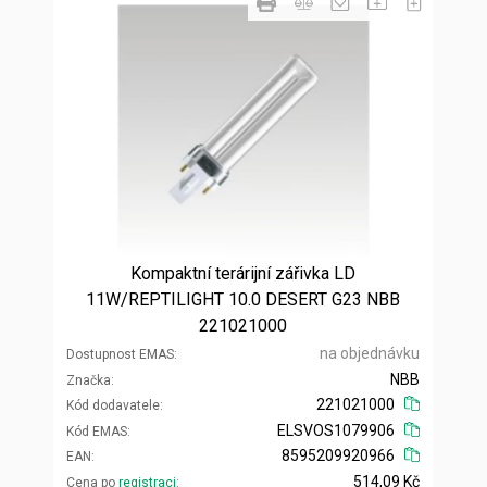
Kompaktní terárijní zářivka LD
11W/REPTILIGHT 10.0 DESERT G23 NBB
221021000
na objednávku
Dostupnost EMAS
NBB
Značka
221021000
Kód dodavatele
ELSVOS1079906
Kód EMAS
8595209920966
EAN
514,09 Kč
Cena po
registraci