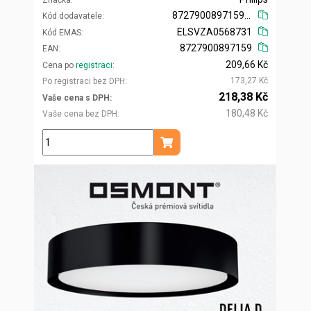
Značka
872790089715900
Kód dodavatele
ELSVZA0568731
Kód EMAS
8727900897159
EAN
209,66 Kč
Cena po
registraci
173,27 Kč
Po registraci bez DPH
218,38 Kč
Vaše cena s DPH
180,48 Kč
Vaše cena bez DPH
ks
Přidat do košíku