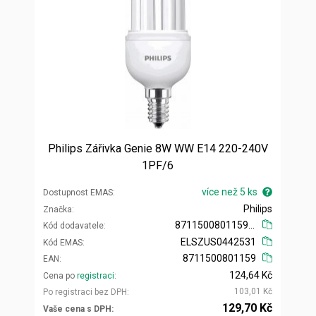
Philips Zářivka Genie 8W WW E14 220-240V
1PF/6
více než 5 ks
Dostupnost EMAS
Philips
Značka
871150080115910
Kód dodavatele
ELSZUS0442531
Kód EMAS
8711500801159
EAN
124,64 Kč
Cena po
registraci
103,01 Kč
Po registraci bez DPH
129,70 Kč
Vaše cena s DPH