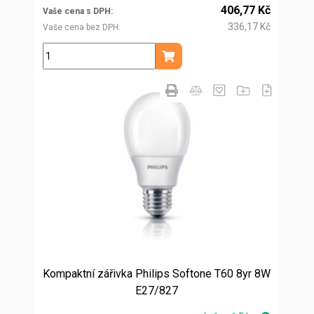
406,77 Kč
Vaše cena s DPH
336,17 Kč
Vaše cena bez DPH
ks
Přidat do košíku
Kompaktní zářivka Philips Softone T60 8yr 8W
E27/827