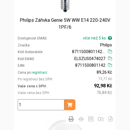
Philips Zářivka Genie 5W WW E14 220-240V
1PF/6
více než 5 ks
Dostupnost EMAS
Philips
Značka
871150080114210
Kód dodavatele
ELSZUS0474027
Kód EMAS
8711500801142
EAN
89,26 Kč
Cena po
registraci
73,77 Kč
Po registraci bez DPH
92,98 Kč
Vaše cena s DPH
76,84 Kč
Vaše cena bez DPH
ks
Přidat do košíku