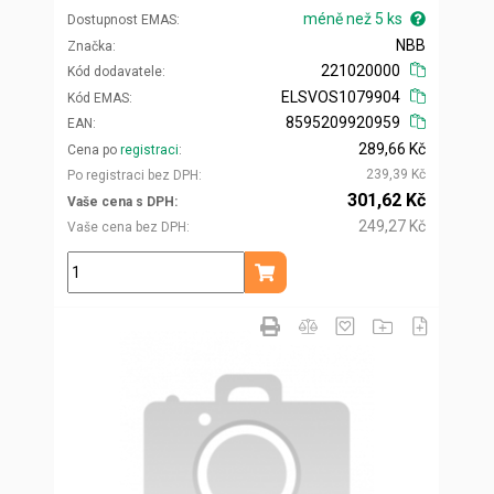
méně než 5 ks
Dostupnost EMAS
NBB
Značka
221020000
Kód dodavatele
ELSVOS1079904
Kód EMAS
8595209920959
EAN
289,66 Kč
Cena po
registraci
239,39 Kč
Po registraci bez DPH
301,62 Kč
Vaše cena s DPH
249,27 Kč
Vaše cena bez DPH
ks
Přidat do košíku