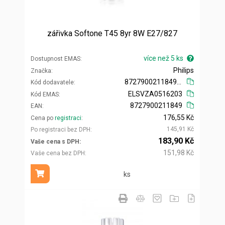
zářivka Softone T45 8yr 8W E27/827
více než 5 ks
Dostupnost EMAS
Philips
Značka
872790021184925
Kód dodavatele
ELSVZA0516203
Kód EMAS
8727900211849
EAN
176,55 Kč
Cena po
registraci
145,91 Kč
Po registraci bez DPH
183,90 Kč
Vaše cena s DPH
151,98 Kč
Vaše cena bez DPH
ks
Přidat do košíku