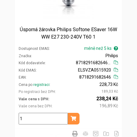
Úsporná žárovka Philips Softone ESaver 16W
WW E27 230-240V T60 1
méně než 5 ks
Dostupnost EMAS
Philips
Značka
871829168264600
Kód dodavatele
ELSVZA0515920
Kód EMAS
8718291682646
EAN
228,73 Kč
Cena po
registraci
189,03 Kč
Po registraci bez DPH
238,24 Kč
Vaše cena s DPH
196,89 Kč
Vaše cena bez DPH
ks
Přidat do košíku