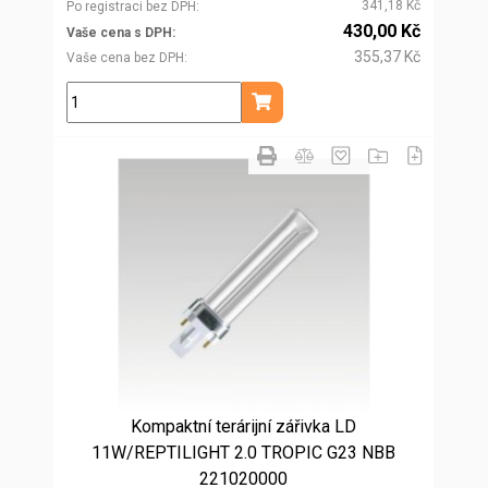
341,18 Kč
Po registraci bez DPH
430,00 Kč
Vaše cena s DPH
355,37 Kč
Vaše cena bez DPH
ks
Přidat do košíku
Kompaktní terárijní zářivka LD
11W/REPTILIGHT 2.0 TROPIC G23 NBB
221020000