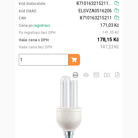
871016321521110
Kód dodavatele
ELSVZA0516206
Kód EMAS
8710163215211
EAN
171,03 Kč
Cena po
registraci
141,35 Kč
Po registraci bez DPH
178,15 Kč
Vaše cena s DPH
147,23 Kč
Vaše cena bez DPH
ks
Přidat do košíku