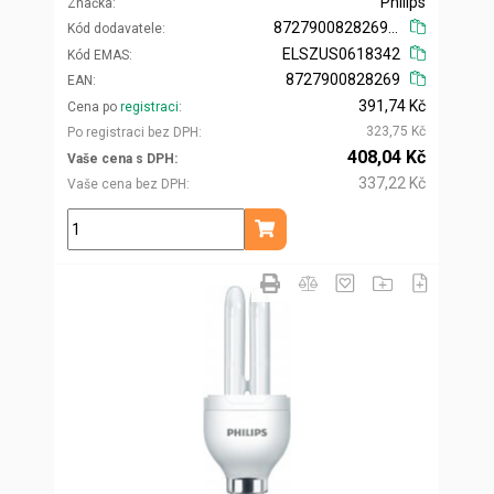
Philips
Značka
872790082826900
Kód dodavatele
ELSZUS0618342
Kód EMAS
8727900828269
EAN
391,74 Kč
Cena po
registraci
323,75 Kč
Po registraci bez DPH
408,04 Kč
Vaše cena s DPH
337,22 Kč
Vaše cena bez DPH
ks
Přidat do košíku