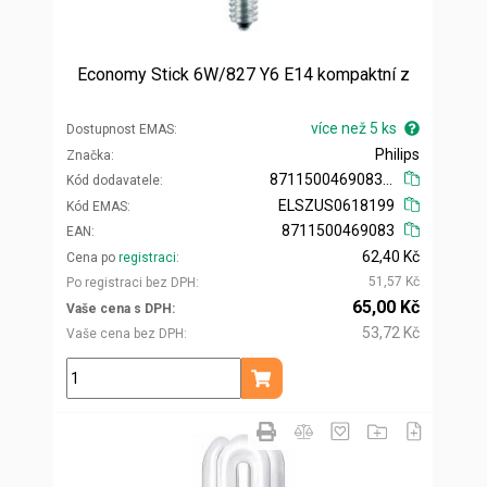
Economy Stick 6W/827 Y6 E14 kompaktní z
více než 5 ks
Dostupnost EMAS
Philips
Značka
871150046908310
Kód dodavatele
ELSZUS0618199
Kód EMAS
8711500469083
EAN
62,40 Kč
Cena po
registraci
51,57 Kč
Po registraci bez DPH
65,00 Kč
Vaše cena s DPH
53,72 Kč
Vaše cena bez DPH
ks
Přidat do košíku