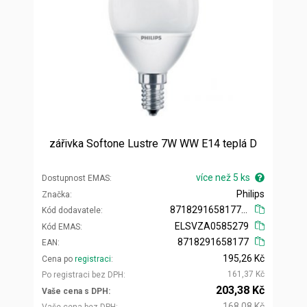
zářivka Softone Lustre 7W WW E14 teplá D
více než 5 ks
Dostupnost EMAS
Philips
Značka
871829165817700
Kód dodavatele
ELSVZA0585279
Kód EMAS
8718291658177
EAN
195,26 Kč
Cena po
registraci
161,37 Kč
Po registraci bez DPH
203,38 Kč
Vaše cena s DPH
168,08 Kč
Vaše cena bez DPH