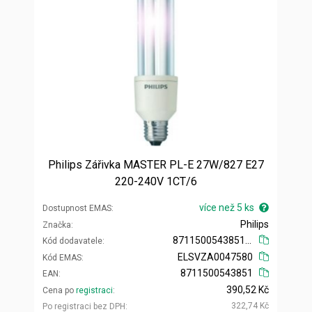
Philips Zářivka MASTER PL-E 27W/827 E27
220-240V 1CT/6
více než 5 ks
Dostupnost EMAS
Philips
Značka
871150054385110
Kód dodavatele
ELSVZA0047580
Kód EMAS
8711500543851
EAN
390,52 Kč
Cena po
registraci
322,74 Kč
Po registraci bez DPH