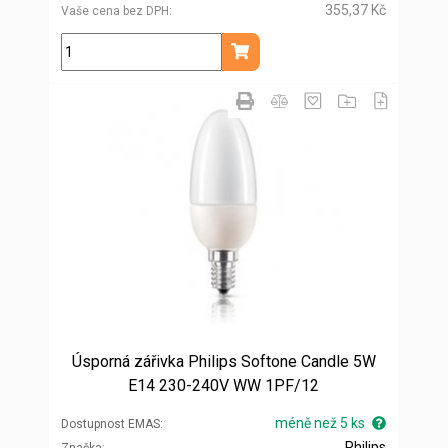
355,37 Kč
Vaše cena bez DPH
ks
Přidat do košíku
Úsporná zářivka Philips Softone Candle 5W
E14 230-240V WW 1PF/12
méně než 5 ks
Dostupnost EMAS
Philips