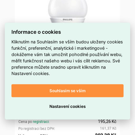
Informace o cookies
Kliknutím na Souhlasím se vším budou uloženy cookies
funkční, preferenční, analytické i marketingové -
dokážeme vám tak umožnit pohodlné používání webu,
měřit funkčnost našeho webu i vás cílit reklamou. Své
preference můžete snadno upravit kliknutím na
zářivka Softone Lustre 5W WW E27 teplá D
Nastavení cookies.
více než 5 ks
Dostupnost EMAS
Souhlasím se vším
Philips
Značka
871829165794100
Kód dodavatele
Nastavení cookies
ELSZUS0618306
Kód EMAS
8718291657941
EAN
195,26 Kč
Cena po
registraci
161,37 Kč
Po registraci bez DPH