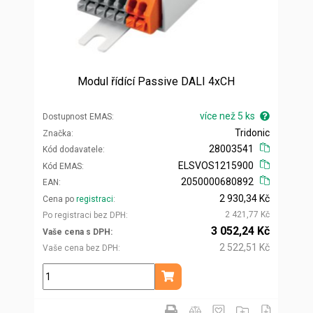
Modul řídící Passive DALI 4xCH
více než 5 ks
Dostupnost EMAS
Tridonic
Značka
28003541
Kód dodavatele
ELSVOS1215900
Kód EMAS
2050000680892
EAN
2 930,34 Kč
Cena po
registraci
2 421,77 Kč
Po registraci bez DPH
3 052,24 Kč
Vaše cena s DPH
2 522,51 Kč
Vaše cena bez DPH
ks
Přidat do košíku