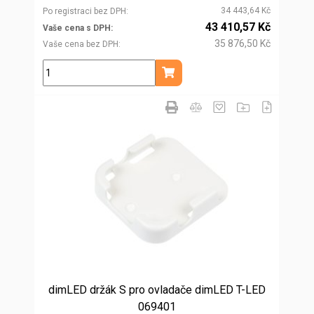
34 443,64 Kč
Po registraci bez DPH
43 410,57 Kč
Vaše cena s DPH
35 876,50 Kč
Vaše cena bez DPH
ks
Přidat do košíku
dimLED držák S pro ovladače dimLED T-LED
069401