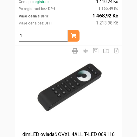
1 410,24 Kč
Cena po
registraci
1 165,49 Kč
Po registraci bez DPH
1 468,92 Kč
Vaše cena s DPH
1 213,98 Kč
Vaše cena bez DPH
ks
Přidat do košíku
dimLED ovladač OVXL 4ALL T-LED 069116