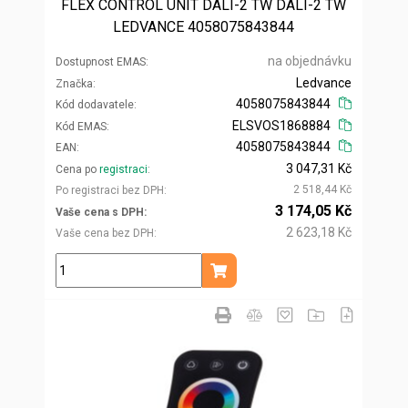
FLEX CONTROL UNIT DALI-2 TW DALI-2 TW
LEDVANCE 4058075843844
na objednávku
Dostupnost EMAS
Ledvance
Značka
4058075843844
Kód dodavatele
ELSVOS1868884
Kód EMAS
4058075843844
EAN
3 047,31 Kč
Cena po
registraci
2 518,44 Kč
Po registraci bez DPH
3 174,05 Kč
Vaše cena s DPH
2 623,18 Kč
Vaše cena bez DPH
ks
Přidat do košíku