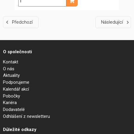
ks
Přidat do košíku
Předchozí
Následující
O společnosti
Kontakt
O nás
Aktuality
Podporujeme
Kalendář akcí
Pobočky
Kariéra
Dodavatelé
Odhlášení z newsletteru
Důležité odkazy