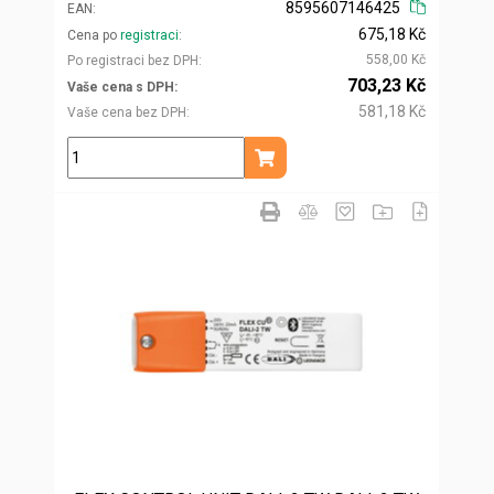
8595607146425
EAN
675,18 Kč
Cena po
registraci
558,00 Kč
Po registraci bez DPH
703,23 Kč
Vaše cena s DPH
581,18 Kč
Vaše cena bez DPH
ks
Přidat do košíku