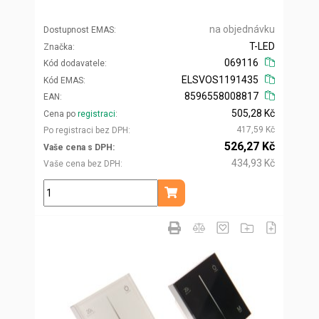
na objednávku
Dostupnost EMAS
T-LED
Značka
069116
Kód dodavatele
ELSVOS1191435
Kód EMAS
8596558008817
EAN
505,28 Kč
Cena po
registraci
417,59 Kč
Po registraci bez DPH
526,27 Kč
Vaše cena s DPH
434,93 Kč
Vaše cena bez DPH
ks
Přidat do košíku