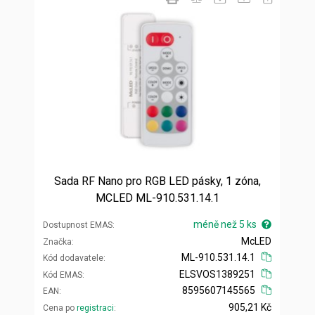
Sada RF Nano pro RGB LED pásky, 1 zóna,
MCLED ML-910.531.14.1
méně než 5 ks
Dostupnost EMAS
McLED
Značka
ML-910.531.14.1
Kód dodavatele
ELSVOS1389251
Kód EMAS
8595607145565
EAN
905,21 Kč
Cena po
registraci