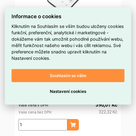
Informace o cookies
Kliknutím na Souhlasím se vším budou uloženy cookies
funkční, preferenční, analytické i marketingové -
dokážeme vám tak umožnit pohodlné používání webu,
dimLED ovladač OVS 4KR T-LED 069109
měřit funkčnost našeho webu i vás cílit reklamou. Své
preference můžete snadno upravit kliknutím na
na objednávku
Dostupnost EMAS
Nastavení cookies.
T-LED
Značka
069109
Kód dodavatele
Souhlasím se vším
ELSVOS1088861
Kód EMAS
8596558012807
EAN
374,47 Kč
Nastavení cookies
Cena po
registraci
309,48 Kč
Po registraci bez DPH
390,01 Kč
Vaše cena s DPH
322,32 Kč
Vaše cena bez DPH
ks
Přidat do košíku