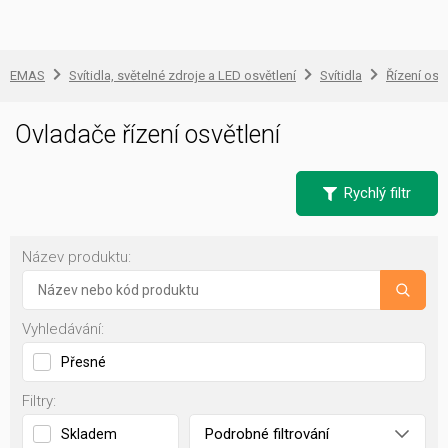
EMAS
Svítidla, světelné zdroje a LED osvětlení
Svítidla
Řízení osv
Ovladače řízení osvětlení
Rychlý filtr
Název produktu:
Vyhledávání:
Přesné
Filtry:
Podrobné filtrování
Skladem