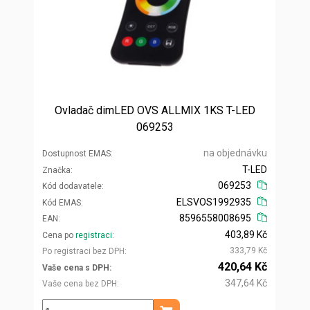
Ovladač dimLED OVS ALLMIX 1KS T-LED
069253
na objednávku
Dostupnost EMAS
T-LED
Značka
069253
Kód dodavatele
ELSVOS1992935
Kód EMAS
8596558008695
EAN
403,89 Kč
Cena po
registraci
333,79 Kč
Po registraci bez DPH
420,64 Kč
Vaše cena s DPH
347,64 Kč
Vaše cena bez DPH