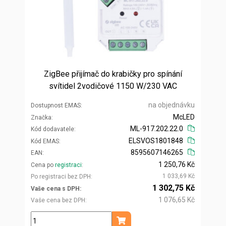
ZigBee přijímač do krabičky pro spínání
svítidel 2vodičové 1150 W/230 VAC
na objednávku
Dostupnost EMAS
McLED
Značka
ML-917.202.22.0
Kód dodavatele
ELSVOS1801848
Kód EMAS
8595607146265
EAN
1 250,76 Kč
Cena po
registraci
1 033,69 Kč
Po registraci bez DPH
1 302,75 Kč
Vaše cena s DPH
1 076,65 Kč
Vaše cena bez DPH
ks
Přidat do košíku