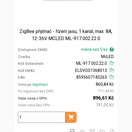
ZigBee přijímač - řízení jasu, 1 kanál, max. 8A,
12-36V MCLED ML-917.002.22.0
méně než 5 ks
Dostupnost EMAS
McLED
Značka
ML-917.002.22.0
Kód dodavatele
ELSVOS1368013
Kód EMAS
8595607140263
EAN
860,84 Kč
Cena po
registraci
711,44 Kč
Po registraci bez DPH
896,61 Kč
Vaše cena s DPH
741,00 Kč
Vaše cena bez DPH
ks
Přidat do košíku