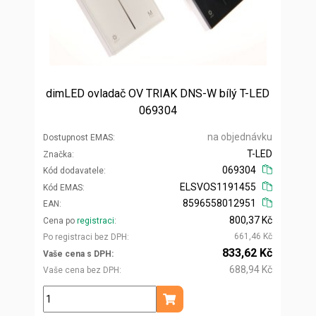
dimLED ovladač OV TRIAK DNS-W bílý T-LED
069304
na objednávku
Dostupnost EMAS
T-LED
Značka
069304
Kód dodavatele
ELSVOS1191455
Kód EMAS
8596558012951
EAN
800,37 Kč
Cena po
registraci
661,46 Kč
Po registraci bez DPH
833,62 Kč
Vaše cena s DPH
688,94 Kč
Vaše cena bez DPH
ks
Přidat do košíku