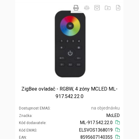
ZigBee ovladač - RGBW, 4 zóny MCLED ML-
917.542.22.0
na objednávku
Dostupnost EMAS
McLED
Značka
ML-917.542.22.0
Kód dodavatele
ELSVOS1368019
Kód EMAS
8595607140355
EAN