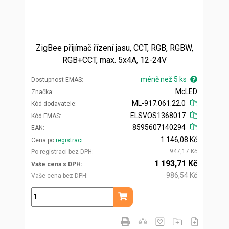
ZigBee přijímač řízení jasu, CCT, RGB, RGBW,
RGB+CCT, max. 5x4A, 12-24V
méně než 5 ks
Dostupnost EMAS
McLED
Značka
ML-917.061.22.0
Kód dodavatele
ELSVOS1368017
Kód EMAS
8595607140294
EAN
1 146,08 Kč
Cena po
registraci
947,17 Kč
Po registraci bez DPH
1 193,71 Kč
Vaše cena s DPH
986,54 Kč
Vaše cena bez DPH
ks
Přidat do košíku