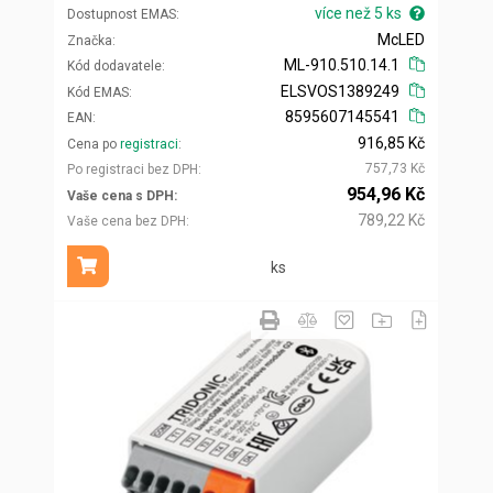
více než 5 ks
Dostupnost EMAS
McLED
Značka
ML-910.510.14.1
Kód dodavatele
ELSVOS1389249
Kód EMAS
8595607145541
EAN
916,85 Kč
Cena po
registraci
757,73 Kč
Po registraci bez DPH
954,96 Kč
Vaše cena s DPH
789,22 Kč
Vaše cena bez DPH
ks
Přidat do košíku