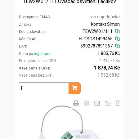
TEW2W.01/111 Ovladač osvětlení tlačítkov
na objednávku
Dostupnost EMAS
Kontakt Simon
Značka
TEW2W.01/111
Kód dodavatele
ELOSOS1499455
Kód EMAS
5902787891367
EAN
1 803,76 Kč
Cena po
registraci
1 490,71 Kč
Po registraci bez DPH
1 878,74 Kč
Vaše cena s DPH
1 552,68 Kč
Vaše cena bez DPH
ks
Přidat do košíku