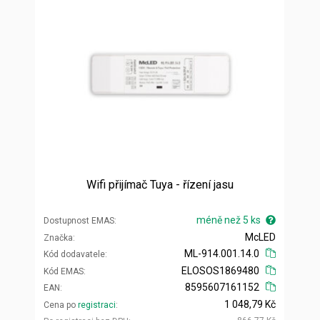
Wifi přijímač Tuya - řízení jasu
méně než 5 ks
Dostupnost EMAS
McLED
Značka
ML-914.001.14.0
Kód dodavatele
ELOSOS1869480
Kód EMAS
8595607161152
EAN
1 048,79 Kč
Cena po
registraci