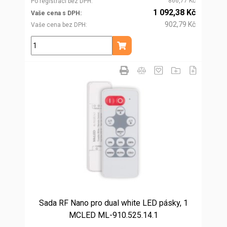
866,77 Kč
Po registraci bez DPH
1 092,38 Kč
Vaše cena s DPH
902,79 Kč
Vaše cena bez DPH
ks
Přidat do košíku
Sada RF Nano pro dual white LED pásky, 1
MCLED ML-910.525.14.1