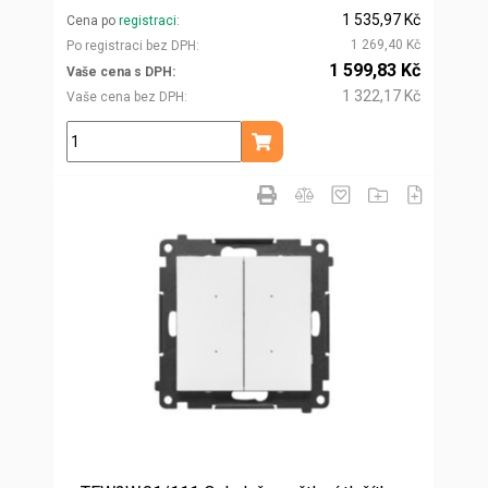
1 535,97 Kč
Cena po
registraci
1 269,40 Kč
Po registraci bez DPH
1 599,83 Kč
Vaše cena s DPH
1 322,17 Kč
Vaše cena bez DPH
ks
Přidat do košíku