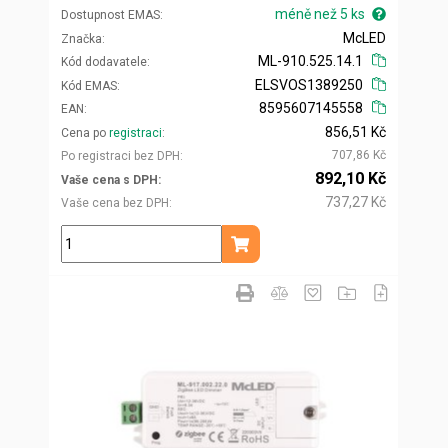
méně než 5 ks
Dostupnost EMAS
McLED
Značka
ML-910.525.14.1
Kód dodavatele
ELSVOS1389250
Kód EMAS
8595607145558
EAN
856,51 Kč
Cena po
registraci
707,86 Kč
Po registraci bez DPH
892,10 Kč
Vaše cena s DPH
737,27 Kč
Vaše cena bez DPH
ks
Přidat do košíku