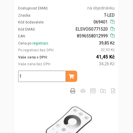
na objednávku
Dostupnost EMAS
T-LED
Značka
069401
Kód dodavatele
ELSVOS0771520
Kód EMAS
8596558012999
EAN
39,85 Kč
Cena po
registraci
32,93 Kč
Po registraci bez DPH
41,45 Kč
Vaše cena s DPH
34,26 Kč
Vaše cena bez DPH
ks
Přidat do košíku