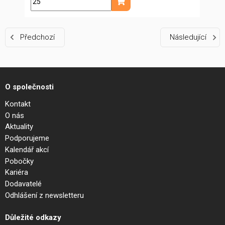
m
Přidat do košíku
Předchozí
Následující
O společnosti
Kontakt
O nás
Aktuality
Podporujeme
Kalendář akcí
Pobočky
Kariéra
Dodavatelé
Odhlášení z newsletteru
Důležité odkazy