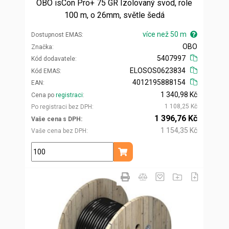
OBO isCon Pro+ 75 GR Izolovaný svod, role
100 m, o 26mm, světle šedá
více než 50 m
Dostupnost EMAS
OBO
Značka
5407997
Kód dodavatele
ELOSOS0623834
Kód EMAS
4012195888154
EAN
1 340,98 Kč
Cena po
registraci
1 108,25 Kč
Po registraci bez DPH
1 396,76 Kč
Vaše cena s DPH
1 154,35 Kč
Vaše cena bez DPH
m
Přidat do košíku