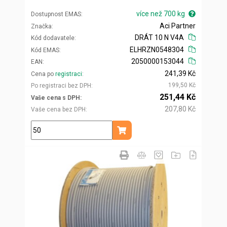
více než 700 kg
Dostupnost EMAS
Aci Partner
Značka
DRÁT 10 N V4A
Kód dodavatele
ELHRZN0548304
Kód EMAS
2050000153044
EAN
241,39 Kč
Cena po
registraci
199,50 Kč
Po registraci bez DPH
251,44 Kč
Vaše cena s DPH
207,80 Kč
Vaše cena bez DPH
kg
Přidat do košíku