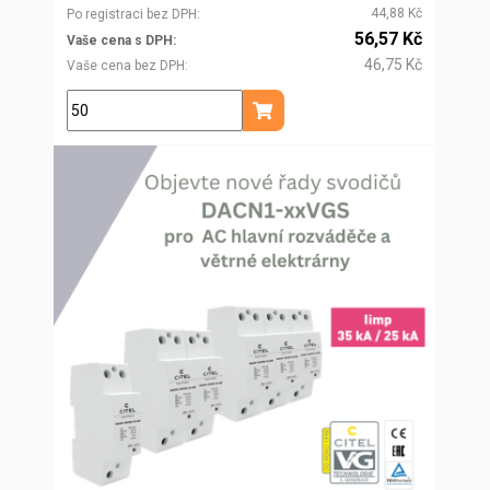
44,88 Kč
Po registraci bez DPH
56,57 Kč
Vaše cena s DPH
46,75 Kč
Vaše cena bez DPH
kg
Přidat do košíku