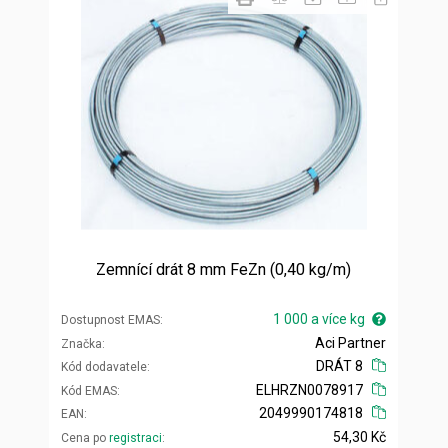
Zemnící drát 8 mm FeZn (0,40 kg/m)
1 000 a více kg
Dostupnost EMAS
Aci Partner
Značka
DRÁT 8
Kód dodavatele
ELHRZN0078917
Kód EMAS
2049990174818
EAN
54,30 Kč
Cena po
registraci