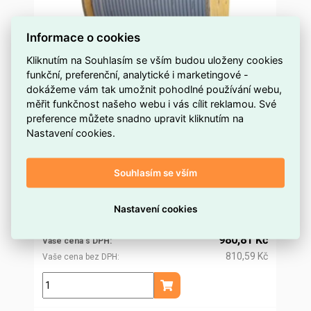
Informace o cookies
Kliknutím na Souhlasím se vším budou uloženy cookies
funkční, preferenční, analytické i marketingové -
Vodič HVI light plus d21 mm šedý, 500 m
dokážeme vám tak umožnit pohodlné používání webu,
(řezaný) DEHN 819605
měřit funkčnost našeho webu i vás cílit reklamou. Své
preference můžete snadno upravit kliknutím na
1 000 a více m
Dostupnost EMAS
Nastavení cookies.
Dehn
Značka
819605
Kód dodavatele
Souhlasím se vším
ELOSOS1434759
Kód EMAS
4013364499652
EAN
941,63 Kč
Nastavení cookies
Cena po
registraci
778,21 Kč
Po registraci bez DPH
980,81 Kč
Vaše cena s DPH
810,59 Kč
Vaše cena bez DPH
m
Přidat do košíku