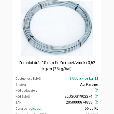
Zemnící drát 10 mm FeZn (ocel/zinek) 0,62
kg/m (25kg/bal)
1 000 a více kg
Dostupnost EMAS
Aci Partner
Značka
.
Kód dodavatele
ELOSOS1902274
Kód EMAS
2050000874833
EAN
66,65 Kč
Cena po
registraci