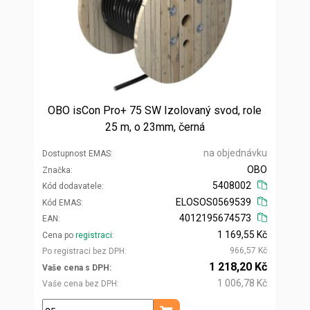
OBO isCon Pro+ 75 SW Izolovaný svod, role
25 m, o 23mm, černá
na objednávku
Dostupnost EMAS
OBO
Značka
5408002
Kód dodavatele
ELOSOS0569539
Kód EMAS
4012195674573
EAN
1 169,55 Kč
Cena po
registraci
966,57 Kč
Po registraci bez DPH
1 218,20 Kč
Vaše cena s DPH
1 006,78 Kč
Vaše cena bez DPH