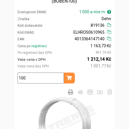
(BUBEN100)
1 000 a více m
Dostupnost EMAS
Dehn
Značka
819136
Kód dodavatele
ELHROS0610965
Kód EMAS
4013364147140
EAN
1 163,73 Kč
Cena po
registraci
961,76 Kč
Po registraci bez DPH
1 212,14 Kč
Vaše cena s DPH
1 001,77 Kč
Vaše cena bez DPH
m
Přidat do košíku