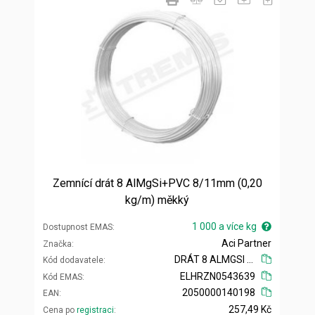
Zemnící drát 8 AlMgSi+PVC 8/11mm (0,20
kg/m) měkký
1 000 a více kg
Dostupnost EMAS
Aci Partner
Značka
DRÁT 8 ALMGSI PVC MĚKKÝ
Kód dodavatele
ELHRZN0543639
Kód EMAS
2050000140198
EAN
257,49 Kč
Cena po
registraci