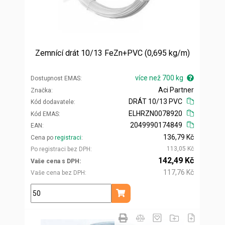
Zemnící drát 10/13 FeZn+PVC (0,695 kg/m)
více než 700 kg
Dostupnost EMAS
Aci Partner
Značka
DRÁT 10/13 PVC
Kód dodavatele
ELHRZN0078920
Kód EMAS
2049990174849
EAN
136,79 Kč
Cena po
registraci
113,05 Kč
Po registraci bez DPH
142,49 Kč
Vaše cena s DPH
117,76 Kč
Vaše cena bez DPH
kg
Přidat do košíku