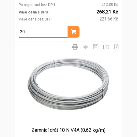
212,80 Kč
Po registraci bez DPH
268,21 Kč
Vaše cena s DPH
221,66 Kč
Vaše cena bez DPH
kg
Přidat do košíku
Zemnící drát 10 N V4A (0,62 kg/m)