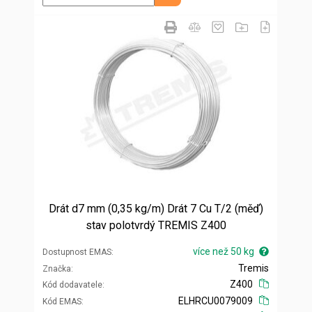
Drát d7 mm (0,35 kg/m) Drát 7 Cu T/2 (měď)
stav polotvrdý TREMIS Z400
více než 50 kg
Dostupnost EMAS
Tremis
Značka
Z400
Kód dodavatele
ELHRCU0079009
Kód EMAS