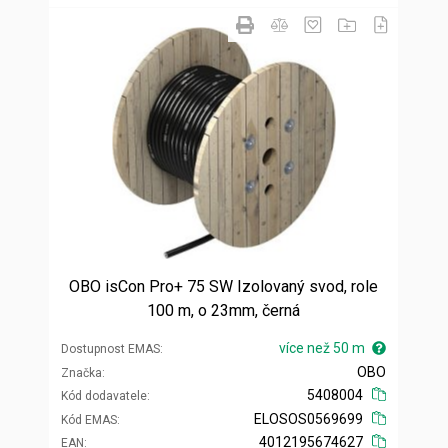
OBO isCon Pro+ 75 SW Izolovaný svod, role
100 m, o 23mm, černá
více než 50 m
Dostupnost EMAS
OBO
Značka
5408004
Kód dodavatele
ELOSOS0569699
Kód EMAS
4012195674627
EAN