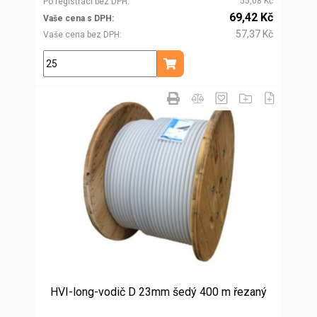
55,08 Kč
Po registraci bez DPH
69,42 Kč
Vaše cena s DPH
57,37 Kč
Vaše cena bez DPH
kg
Přidat do košíku
HVI-long-vodič D 23mm šedý 400 m řezaný