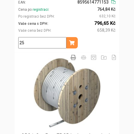
8595614771153
EAN
764,84 Kč
Cena po
registraci
632,10 Kč
Po registraci bez DPH
796,65 Kč
Vaše cena s DPH
658,39 Kč
Vaše cena bez DPH
kg
Přidat do košíku