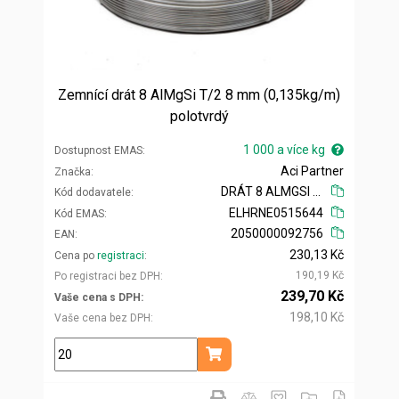
Zemnící drát 8 AlMgSi T/2 8 mm (0,135kg/m)
polotvrdý
1 000 a více kg
Dostupnost EMAS
Aci Partner
Značka
DRÁT 8 ALMGSI T/2
Kód dodavatele
ELHRNE0515644
Kód EMAS
2050000092756
EAN
230,13 Kč
Cena po
registraci
190,19 Kč
Po registraci bez DPH
239,70 Kč
Vaše cena s DPH
198,10 Kč
Vaše cena bez DPH
kg
Přidat do košíku