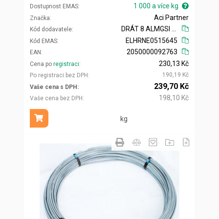
1 000 a více kg
Dostupnost EMAS
Aci Partner
Značka
DRÁT 8 ALMGSI T/4
Kód dodavatele
ELHRNE0515645
Kód EMAS
2050000092763
EAN
230,13 Kč
Cena po
registraci
190,19 Kč
Po registraci bez DPH
239,70 Kč
Vaše cena s DPH
198,10 Kč
Vaše cena bez DPH
kg
Přidat do košíku