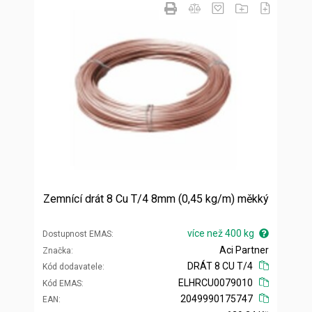
Zemnící drát 8 Cu T/4 8mm (0,45 kg/m) měkký
více než 400 kg
Dostupnost EMAS
Aci Partner
Značka
DRÁT 8 CU T/4
Kód dodavatele
ELHRCU0079010
Kód EMAS
2049990175747
EAN