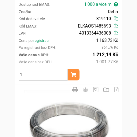
1 000 a více m
Dostupnost EMAS
Dehn
Značka
819110
Kód dodavatele
ELKAOS1485693
Kód EMAS
4013364436008
EAN
1 163,73 Kč
Cena po
registraci
961,76 Kč
Po registraci bez DPH
1 212,14 Kč
Vaše cena s DPH
1 001,77 Kč
Vaše cena bez DPH
m
Přidat do košíku