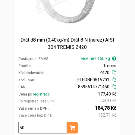
Drát d8 mm (0,40kg/m) Drát 8 N (nerez) AISI
304 TREMIS Z420
více než 150 kg
Dostupnost EMAS
Tremis
Značka
Z420
Kód dodavatele
ELHRNE0515701
Kód EMAS
8595614771450
EAN
177,40 Kč
Cena po
registraci
146,61 Kč
Po registraci bez DPH
184,78 Kč
Vaše cena s DPH
152,71 Kč
Vaše cena bez DPH
kg
Přidat do košíku