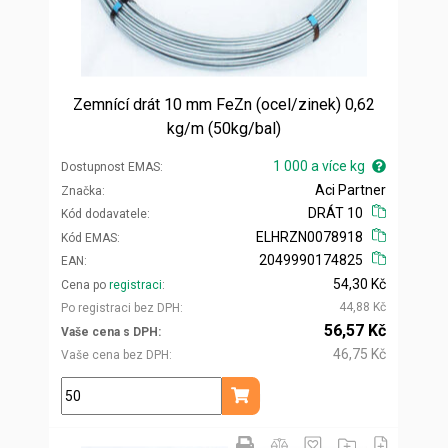
Zemnící drát 10 mm FeZn (ocel/zinek) 0,62
kg/m (50kg/bal)
1 000 a více kg
Dostupnost EMAS
Aci Partner
Značka
DRÁT 10
Kód dodavatele
ELHRZN0078918
Kód EMAS
2049990174825
EAN
54,30 Kč
Cena po
registraci
44,88 Kč
Po registraci bez DPH
56,57 Kč
Vaše cena s DPH
46,75 Kč
Vaše cena bez DPH
kg
Přidat do košíku