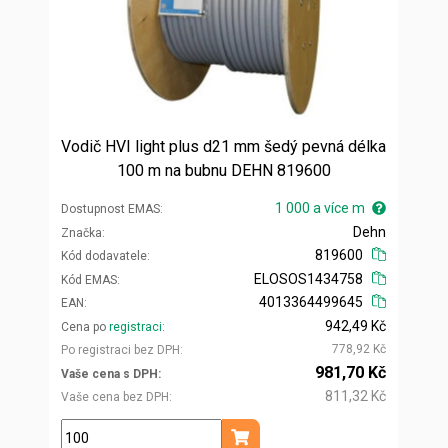
Vodič HVI light plus d21 mm šedý pevná délka
100 m na bubnu DEHN 819600
1 000 a více m
Dostupnost EMAS
Dehn
Značka
819600
Kód dodavatele
ELOSOS1434758
Kód EMAS
4013364499645
EAN
942,49 Kč
Cena po
registraci
778,92 Kč
Po registraci bez DPH
981,70 Kč
Vaše cena s DPH
811,32 Kč
Vaše cena bez DPH
m
Přidat do košíku