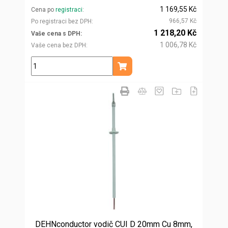
1 169,55 Kč
Cena po
registraci
966,57 Kč
Po registraci bez DPH
1 218,20 Kč
Vaše cena s DPH
1 006,78 Kč
Vaše cena bez DPH
m
Přidat do košíku
DEHNconductor vodič CUI D 20mm Cu 8mm,