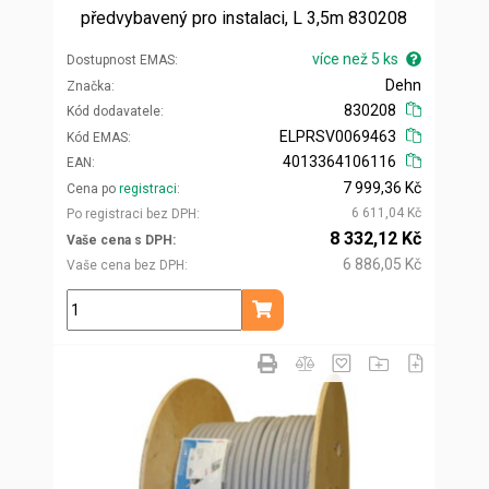
předvybavený pro instalaci, L 3,5m 830208
více než 5 ks
Dostupnost EMAS
Dehn
Značka
830208
Kód dodavatele
ELPRSV0069463
Kód EMAS
4013364106116
EAN
7 999,36 Kč
Cena po
registraci
6 611,04 Kč
Po registraci bez DPH
8 332,12 Kč
Vaše cena s DPH
6 886,05 Kč
Vaše cena bez DPH
ks
Přidat do košíku