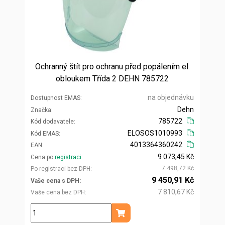
Ochranný štít pro ochranu před popálením el.
obloukem Třída 2 DEHN 785722
na objednávku
Dostupnost EMAS
Dehn
Značka
785722
Kód dodavatele
ELOSOS1010993
Kód EMAS
4013364360242
EAN
9 073,45 Kč
Cena po
registraci
7 498,72 Kč
Po registraci bez DPH
9 450,91 Kč
Vaše cena s DPH
7 810,67 Kč
Vaše cena bez DPH
ks
Přidat do košíku