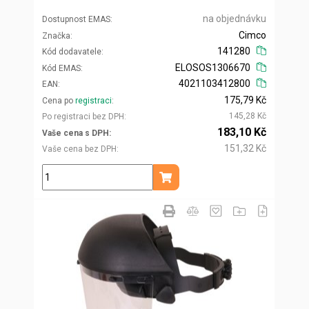
na objednávku
Dostupnost EMAS
Cimco
Značka
141280
Kód dodavatele
ELOSOS1306670
Kód EMAS
4021103412800
EAN
175,79 Kč
Cena po
registraci
145,28 Kč
Po registraci bez DPH
183,10 Kč
Vaše cena s DPH
151,32 Kč
Vaše cena bez DPH
ks
Přidat do košíku