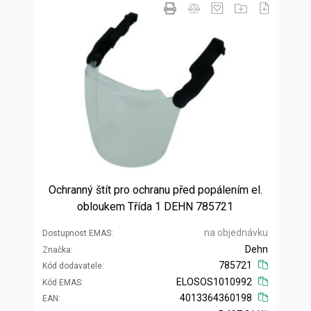
Ochranný štít pro ochranu před popálením el.
obloukem Třída 1 DEHN 785721
na objednávku
Dostupnost EMAS
Dehn
Značka
785721
Kód dodavatele
ELOSOS1010992
Kód EMAS
4013364360198
EAN