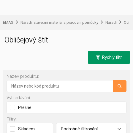
EMAS
Nářadí, stavební materiál a pracovní pomůcky
Nářadí
Ochr
Obličejový štít
Rychlý filtr
Název produktu:
Vyhledávání:
Přesné
Filtry:
Podrobné filtrování
Skladem