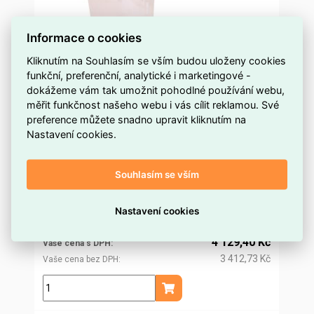
Informace o cookies
Kliknutím na Souhlasím se vším budou uloženy cookies
funkční, preferenční, analytické i marketingové -
Arc-fault-tested face shield APC 1, with high
dokážeme vám tak umožnit pohodlné používání webu,
head strap DEHN 785870
měřit funkčnost našeho webu i vás cílit reklamou. Své
preference můžete snadno upravit kliknutím na
na objednávku
Dostupnost EMAS
Nastavení cookies.
Dehn
Značka
785870
Kód dodavatele
Souhlasím se vším
ELOSOS1434748
Kód EMAS
4013364497504
EAN
3 964,48 Kč
Nastavení cookies
Cena po
registraci
3 276,43 Kč
Po registraci bez DPH
4 129,40 Kč
Vaše cena s DPH
3 412,73 Kč
Vaše cena bez DPH
ks
Přidat do košíku