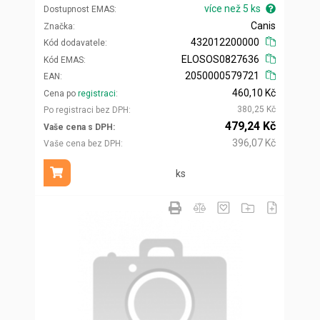
více než 5 ks
Dostupnost EMAS
Canis
Značka
432012200000
Kód dodavatele
ELOSOS0827636
Kód EMAS
2050000579721
EAN
460,10 Kč
Cena po
registraci
380,25 Kč
Po registraci bez DPH
479,24 Kč
Vaše cena s DPH
396,07 Kč
Vaše cena bez DPH
ks
Přidat do košíku