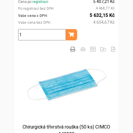
5 407,21 Kč
Cena po
registraci
4 468,77 Kč
Po registraci bez DPH
5 632,15 Kč
Vaše cena s DPH
4 654,67 Kč
Vaše cena bez DPH
ks
Přidat do košíku
Chirurgická třívrstvá rouška (50 ks) CIMCO