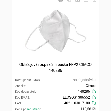
Obličejová respirační rouška FFP2 CIMCO
140286
na objednávku
Dostupnost EMAS
Cimco
Značka
140286
Kód dodavatele
ELOSOS1306552
Kód EMAS
4021103017180
EAN
113,58 Kč
Cena po
registraci