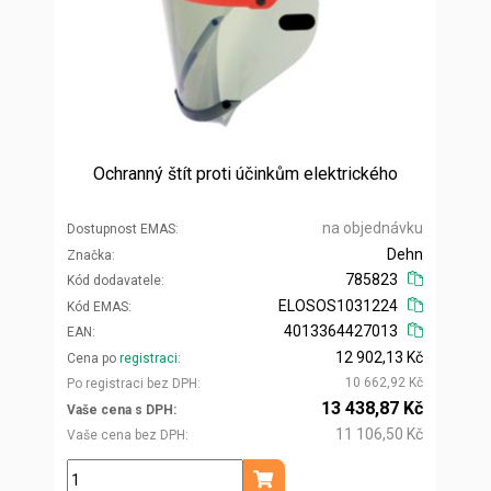
Ochranný štít proti účinkům elektrického
na objednávku
Dostupnost EMAS
Dehn
Značka
785823
Kód dodavatele
ELOSOS1031224
Kód EMAS
4013364427013
EAN
12 902,13 Kč
Cena po
registraci
10 662,92 Kč
Po registraci bez DPH
13 438,87 Kč
Vaše cena s DPH
11 106,50 Kč
Vaše cena bez DPH
ks
Přidat do košíku