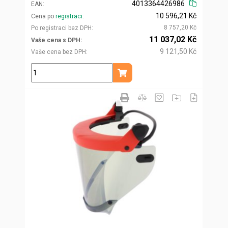
4013364426986
EAN
10 596,21 Kč
Cena po
registraci
8 757,20 Kč
Po registraci bez DPH
11 037,02 Kč
Vaše cena s DPH
9 121,50 Kč
Vaše cena bez DPH
ks
Přidat do košíku