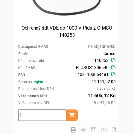
Ochranný štít VDE do 1000 V, třída 2 CIMCO
140253
na objednávku
Dostupnost EMAS
Cimco
Značka
140253
Kód dodavatele
ELOSOS1306540
Kód EMAS
4021103064481
EAN
11 141,92 Kč
Cena po
registraci
9 208,20 Kč
Po registraci bez DPH
11 605,42 Kč
Vaše cena s DPH
9 591,26 Kč
Vaše cena bez DPH
ks
Přidat do košíku