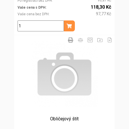
93,87 Kč
Po registraci bez DPH
118,30 Kč
Vaše cena s DPH
97,77 Kč
Vaše cena bez DPH
ks
Přidat do košíku
Obličejový štít