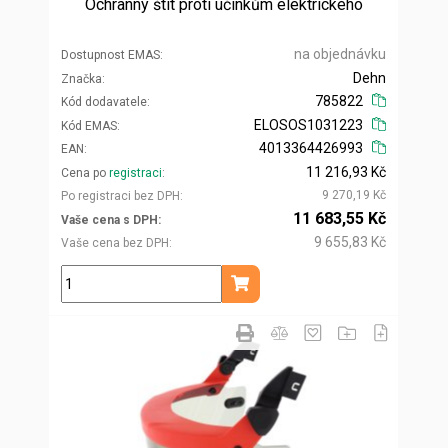
Ochranný štít proti účinkům elektrického
na objednávku
Dostupnost EMAS
Dehn
Značka
785822
Kód dodavatele
ELOSOS1031223
Kód EMAS
4013364426993
EAN
11 216,93 Kč
Cena po
registraci
9 270,19 Kč
Po registraci bez DPH
11 683,55 Kč
Vaše cena s DPH
9 655,83 Kč
Vaše cena bez DPH
ks
Přidat do košíku