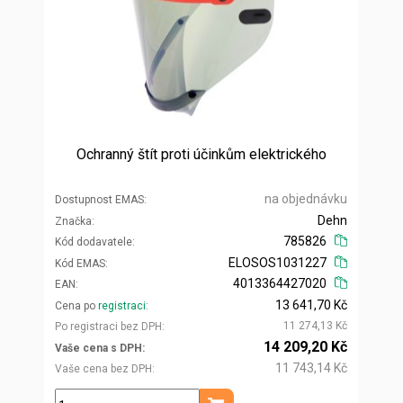
Ochranný štít proti účinkům elektrického
na objednávku
Dostupnost EMAS
Dehn
Značka
785826
Kód dodavatele
ELOSOS1031227
Kód EMAS
4013364427020
EAN
13 641,70 Kč
Cena po
registraci
11 274,13 Kč
Po registraci bez DPH
14 209,20 Kč
Vaše cena s DPH
11 743,14 Kč
Vaše cena bez DPH