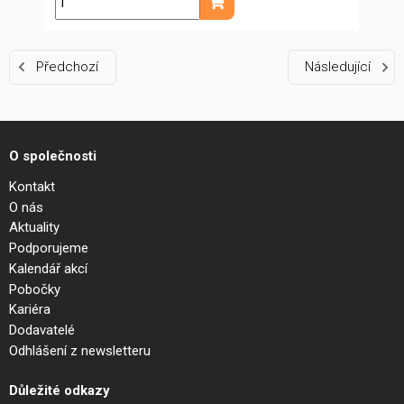
ks
Přidat do košíku
Předchozí
Následující
O společnosti
Kontakt
O nás
Aktuality
Podporujeme
Kalendář akcí
Pobočky
Kariéra
Dodavatelé
Odhlášení z newsletteru
Důležité odkazy