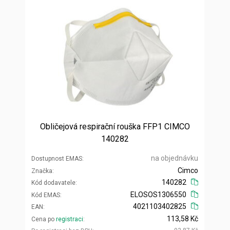
Obličejová respirační rouška FFP1 CIMCO
140282
na objednávku
Dostupnost EMAS
Cimco
Značka
140282
Kód dodavatele
ELOSOS1306550
Kód EMAS
4021103402825
EAN
113,58 Kč
Cena po
registraci