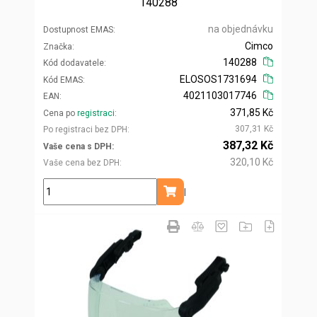
140288
na objednávku
Dostupnost EMAS
Cimco
Značka
140288
Kód dodavatele
ELOSOS1731694
Kód EMAS
4021103017746
EAN
371,85 Kč
Cena po
registraci
307,31 Kč
Po registraci bez DPH
387,32 Kč
Vaše cena s DPH
320,10 Kč
Vaše cena bez DPH
bal
Přidat do košíku