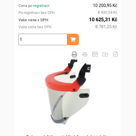
10 200,95 Kč
Cena po
registraci
8 430,54 Kč
Po registraci bez DPH
10 625,31 Kč
Vaše cena s DPH
8 781,25 Kč
Vaše cena bez DPH
ks
Přidat do košíku