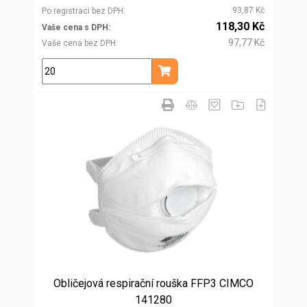
93,87 Kč
Po registraci bez DPH
118,30 Kč
Vaše cena s DPH
97,77 Kč
Vaše cena bez DPH
ks
Přidat do košíku
Obličejová respirační rouška FFP3 CIMCO
141280