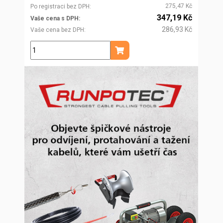
275,47 Kč
Po registraci bez DPH
347,19 Kč
Vaše cena s DPH
286,93 Kč
Vaše cena bez DPH
ks
Přidat do košíku