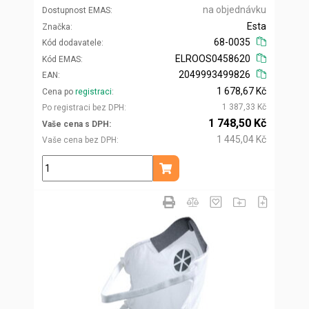
na objednávku
Dostupnost EMAS
Esta
Značka
68-0035
Kód dodavatele
ELROOS0458620
Kód EMAS
2049993499826
EAN
1 678,67 Kč
Cena po
registraci
1 387,33 Kč
Po registraci bez DPH
1 748,50 Kč
Vaše cena s DPH
1 445,04 Kč
Vaše cena bez DPH
ks
Přidat do košíku