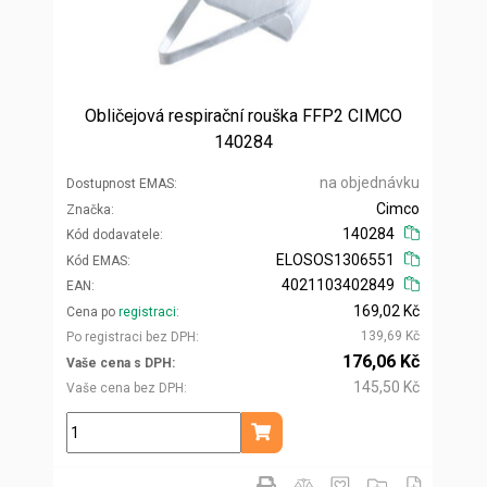
Obličejová respirační rouška FFP2 CIMCO
140284
na objednávku
Dostupnost EMAS
Cimco
Značka
140284
Kód dodavatele
ELOSOS1306551
Kód EMAS
4021103402849
EAN
169,02 Kč
Cena po
registraci
139,69 Kč
Po registraci bez DPH
176,06 Kč
Vaše cena s DPH
145,50 Kč
Vaše cena bez DPH
ks
Přidat do košíku