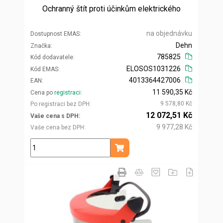
Ochranný štít proti účinkům elektrického
na objednávku
Dostupnost EMAS
Dehn
Značka
785825
Kód dodavatele
ELOSOS1031226
Kód EMAS
4013364427006
EAN
11 590,35 Kč
Cena po
registraci
9 578,80 Kč
Po registraci bez DPH
12 072,51 Kč
Vaše cena s DPH
9 977,28 Kč
Vaše cena bez DPH
ks
Přidat do košíku