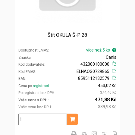
Štít OKULA Š-P 28
více než 5 ks
Dostupnost EMAS
Canis
Značka
432000100000
Kód dodavatele
ELNAOS0729865
Kód EMAS
8595112132579
EAN
453,02 Kč
Cena po
registraci
374,40 Kč
Po registraci bez DPH
471,88 Kč
Vaše cena s DPH
389,98 Kč
Vaše cena bez DPH
ks
Přidat do košíku