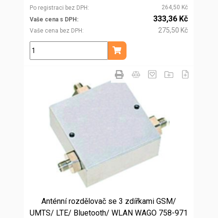
264,50 Kč
Po registraci bez DPH
333,36 Kč
Vaše cena s DPH
275,50 Kč
Vaše cena bez DPH
ks
Přidat do košíku
Anténní rozdělovač se 3 zdířkami GSM/
UMTS/ LTE/ Bluetooth/ WLAN WAGO 758-971