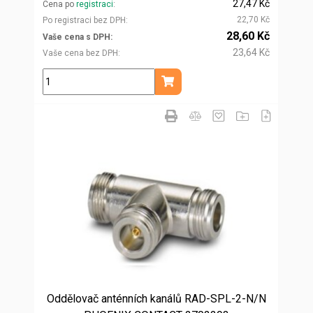
27,47 Kč
Cena po
registraci
22,70 Kč
Po registraci bez DPH
28,60 Kč
Vaše cena s DPH
23,64 Kč
Vaše cena bez DPH
ks
Přidat do košíku
Oddělovač anténních kanálů RAD-SPL-2-N/N