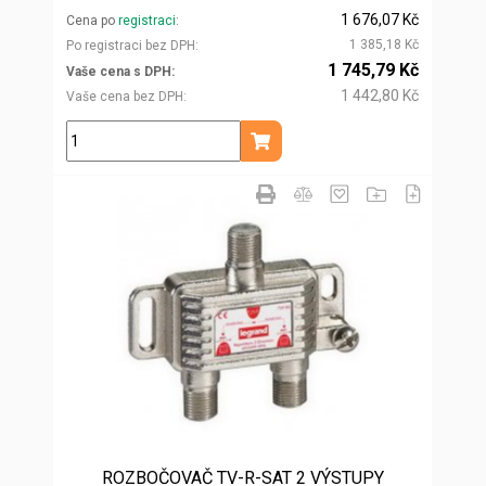
1 676,07 Kč
Cena po
registraci
1 385,18 Kč
Po registraci bez DPH
1 745,79 Kč
Vaše cena s DPH
1 442,80 Kč
Vaše cena bez DPH
ks
Přidat do košíku
ROZBOČOVAČ TV-R-SAT 2 VÝSTUPY