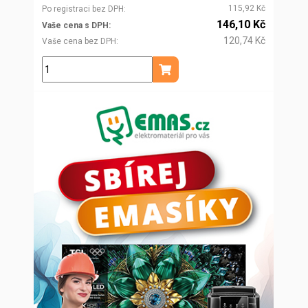
115,92 Kč
Po registraci bez DPH
146,10 Kč
Vaše cena s DPH
120,74 Kč
Vaše cena bez DPH
ks
Přidat do košíku