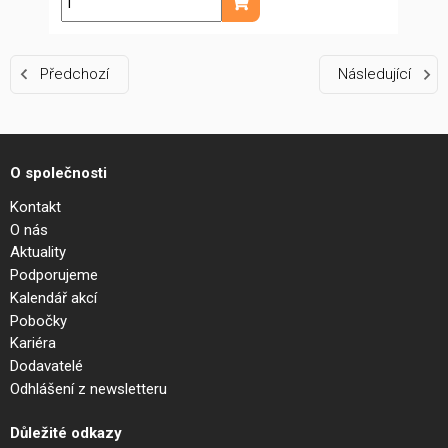
ks
Přidat do košíku
Předchozí
Následující
O společnosti
Kontakt
O nás
Aktuality
Podporujeme
Kalendář akcí
Pobočky
Kariéra
Dodavatelé
Odhlášení z newsletteru
Důležité odkazy