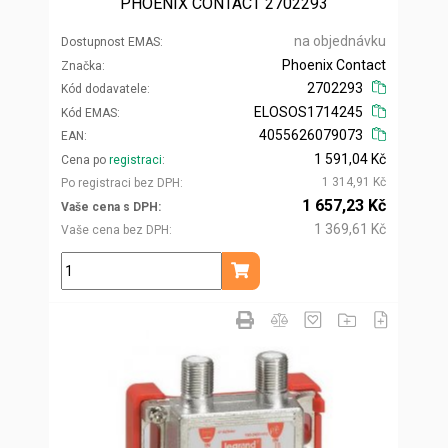
PHOENIX CONTACT 2702293
na objednávku
Dostupnost EMAS
Phoenix Contact
Značka
2702293
Kód dodavatele
ELOSOS1714245
Kód EMAS
4055626079073
EAN
1 591,04 Kč
Cena po
registraci
1 314,91 Kč
Po registraci bez DPH
1 657,23 Kč
Vaše cena s DPH
1 369,61 Kč
Vaše cena bez DPH
ks
Přidat do košíku