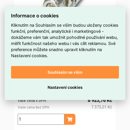
Informace o cookies
Kliknutím na Souhlasím se vším budou uloženy cookies
funkční, preferenční, analytické i marketingové -
Bariéra antény BAR-ANT-N-N-EX PHOENIX
dokážeme vám tak umožnit pohodlné používání webu,
CONTACT 2702198
měřit funkčnost našeho webu i vás cílit reklamou. Své
preference můžete snadno upravit kliknutím na
na objednávku
Dostupnost EMAS
Nastavení cookies.
Phoenix Contact
Značka
2702198
Kód dodavatele
Souhlasím se vším
ELOSOS1714229
Kód EMAS
4055626033730
EAN
8 567,51 Kč
Nastavení cookies
Cena po
registraci
7 080,59 Kč
Po registraci bez DPH
8 923,76 Kč
Vaše cena s DPH
7 375,01 Kč
Vaše cena bez DPH
ks
Přidat do košíku