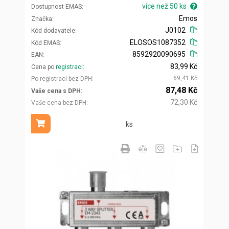
více než 50 ks
Dostupnost EMAS
Emos
Značka
J0102
Kód dodavatele
ELOSOS1087352
Kód EMAS
8592920090695
EAN
83,99 Kč
Cena po
registraci
69,41 Kč
Po registraci bez DPH
87,48 Kč
Vaše cena s DPH
72,30 Kč
Vaše cena bez DPH
ks
Přidat do košíku