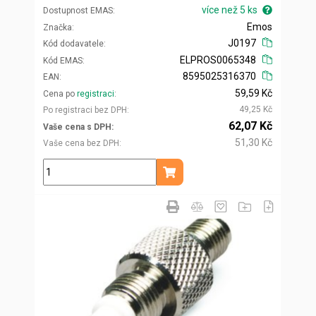
více než 5 ks
Dostupnost EMAS
Emos
Značka
J0197
Kód dodavatele
ELPROS0065348
Kód EMAS
8595025316370
EAN
59,59 Kč
Cena po
registraci
49,25 Kč
Po registraci bez DPH
62,07 Kč
Vaše cena s DPH
51,30 Kč
Vaše cena bez DPH
ks
Přidat do košíku