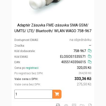
Adaptér Zásuvka FME-zásuvka SMA GSM/
UMTS/ LTE/ Bluetooth/ WLAN WAGO 758-967
na objednávku
Dostupnost EMAS
—
Značka
758-967
Kód dodavatele
ELOSOS1535571
Kód EMAS
4055143356015
EAN
320,05 Kč
Cena po
registraci
264,50 Kč
Po registraci bez DPH
333,36 Kč
Vaše cena s DPH
275,50 Kč
Vaše cena bez DPH
ks
Přidat do košíku