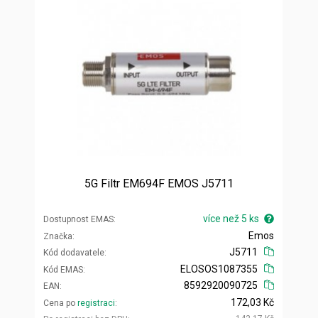
5G Filtr EM694F EMOS J5711
více než 5 ks
Dostupnost EMAS
Emos
Značka
J5711
Kód dodavatele
ELOSOS1087355
Kód EMAS
8592920090725
EAN
172,03 Kč
Cena po
registraci