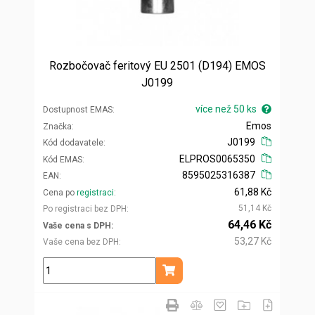
Rozbočovač feritový EU 2501 (D194) EMOS
J0199
více než 50 ks
Dostupnost EMAS
Emos
Značka
J0199
Kód dodavatele
ELPROS0065350
Kód EMAS
8595025316387
EAN
61,88 Kč
Cena po
registraci
51,14 Kč
Po registraci bez DPH
64,46 Kč
Vaše cena s DPH
53,27 Kč
Vaše cena bez DPH
ks
Přidat do košíku