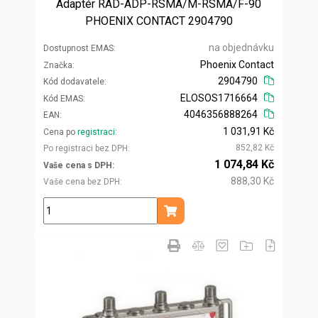
Adaptér RAD-ADP-RSMA/M-RSMA/F-90
PHOENIX CONTACT 2904790
na objednávku
Dostupnost EMAS
Phoenix Contact
Značka
2904790
Kód dodavatele
ELOSOS1716664
Kód EMAS
4046356888264
EAN
1 031,91 Kč
Cena po
registraci
852,82 Kč
Po registraci bez DPH
1 074,84 Kč
Vaše cena s DPH
888,30 Kč
Vaše cena bez DPH
ks
Přidat do košíku