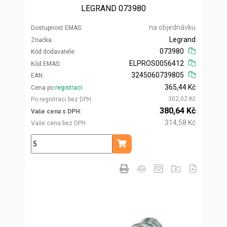
LEGRAND 073980
na objednávku
Dostupnost EMAS
Legrand
Značka
073980
Kód dodavatele
ELPROS0056412
Kód EMAS
3245060739805
EAN
365,44 Kč
Cena po
registraci
302,02 Kč
Po registraci bez DPH
380,64 Kč
Vaše cena s DPH
314,58 Kč
Vaše cena bez DPH
ks
Přidat do košíku