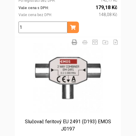
142,17 Kč
Po registraci bez DPH
179,18 Kč
Vaše cena s DPH
148,08 Kč
Vaše cena bez DPH
ks
Přidat do košíku
Slučovač feritový EU 2491 (D193) EMOS
J0197