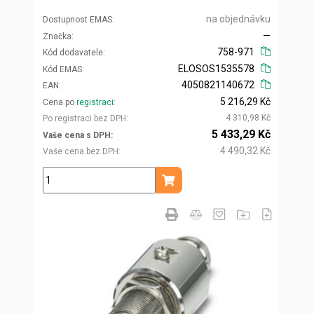
na objednávku
Dostupnost EMAS
—
Značka
758-971
Kód dodavatele
ELOSOS1535578
Kód EMAS
4050821140672
EAN
5 216,29 Kč
Cena po
registraci
4 310,98 Kč
Po registraci bez DPH
5 433,29 Kč
Vaše cena s DPH
4 490,32 Kč
Vaše cena bez DPH
ks
Přidat do košíku