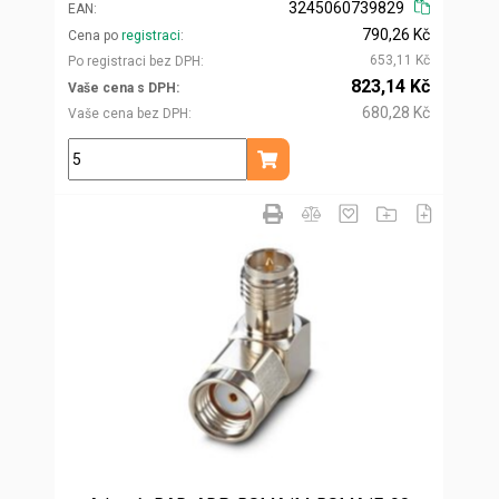
3245060739829
EAN
790,26 Kč
Cena po
registraci
653,11 Kč
Po registraci bez DPH
823,14 Kč
Vaše cena s DPH
680,28 Kč
Vaše cena bez DPH
ks
Přidat do košíku