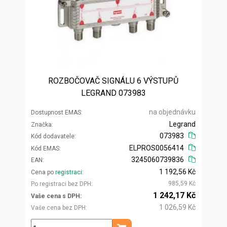
ROZBOČOVAČ SIGNÁLU 6 VÝSTUPŮ
LEGRAND 073983
na objednávku
Dostupnost EMAS
Legrand
Značka
073983
Kód dodavatele
ELPROS0056414
Kód EMAS
3245060739836
EAN
1 192,56 Kč
Cena po
registraci
985,59 Kč
Po registraci bez DPH
1 242,17 Kč
Vaše cena s DPH
1 026,59 Kč
Vaše cena bez DPH