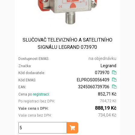
SLUČOVAČ TELEVIZNÍHO A SATELITNÍHO
SIGNÁLU LEGRAND 073970
na objednávku
Dostupnost EMAS
Legrand
Značka
073970
Kód dodavatele
ELPROS0056409
Kód EMAS
3245060739706
EAN
852,71 Kč
Cena po
registraci
704,72 Kč
Po registraci bez DPH
888,19 Kč
Vaše cena s DPH
734,04 Kč
Vaše cena bez DPH
ks
Přidat do košíku