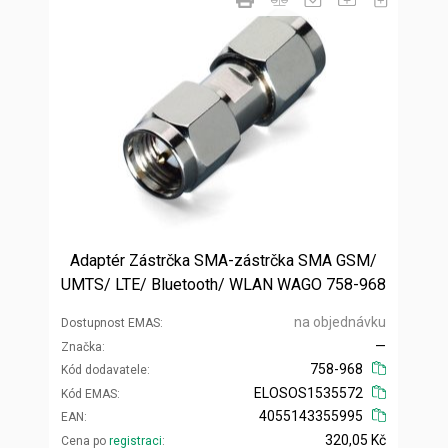
Adaptér Zástrčka SMA-zástrčka SMA GSM/
UMTS/ LTE/ Bluetooth/ WLAN WAGO 758-968
na objednávku
Dostupnost EMAS
—
Značka
758-968
Kód dodavatele
ELOSOS1535572
Kód EMAS
4055143355995
EAN
320,05 Kč
Cena po
registraci