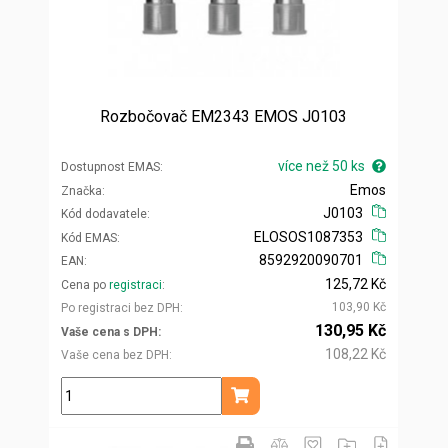
Rozbočovač EM2343 EMOS J0103
více než 50 ks
Dostupnost EMAS
Emos
Značka
J0103
Kód dodavatele
ELOSOS1087353
Kód EMAS
8592920090701
EAN
125,72 Kč
Cena po
registraci
103,90 Kč
Po registraci bez DPH
130,95 Kč
Vaše cena s DPH
108,22 Kč
Vaše cena bez DPH
ks
Přidat do košíku