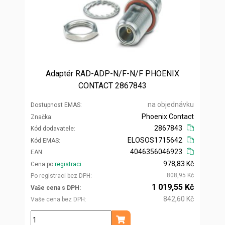
Adaptér RAD-ADP-N/F-N/F PHOENIX
CONTACT 2867843
na objednávku
Dostupnost EMAS
Phoenix Contact
Značka
2867843
Kód dodavatele
ELOSOS1715642
Kód EMAS
4046356046923
EAN
978,83 Kč
Cena po
registraci
808,95 Kč
Po registraci bez DPH
1 019,55 Kč
Vaše cena s DPH
842,60 Kč
Vaše cena bez DPH
ks
Přidat do košíku