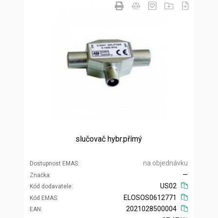
slučovač hybr.přímý
na objednávku
Dostupnost EMAS
—
Značka
US02
Kód dodavatele
ELOSOS0612771
Kód EMAS
2021028500004
EAN