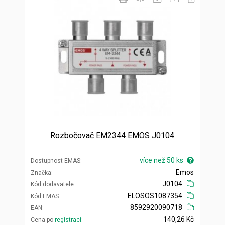
Rozbočovač EM2344 EMOS J0104
více než 50 ks
Dostupnost EMAS
Emos
Značka
J0104
Kód dodavatele
ELOSOS1087354
Kód EMAS
8592920090718
EAN
140,26 Kč
Cena po
registraci