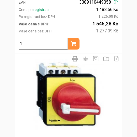
3389110449358
EAN
1 483,56 Kč
Cena po
registraci
1 226,08 Kč
Po registraci bez DPH
1 545,28 Kč
Vaše cena s DPH
1 277,09 Kč
Vaše cena bez DPH
ks
Přidat do košíku