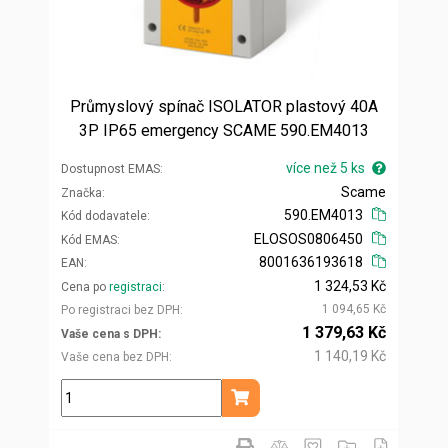
Průmyslový spínač ISOLATOR plastový 40A
3P IP65 emergency SCAME 590.EM4013
více než 5 ks
Dostupnost EMAS
Scame
Značka
590.EM4013
Kód dodavatele
ELOSOS0806450
Kód EMAS
8001636193618
EAN
1 324,53 Kč
Cena po
registraci
1 094,65 Kč
Po registraci bez DPH
1 379,63 Kč
Vaše cena s DPH
1 140,19 Kč
Vaše cena bez DPH
ks
Přidat do košíku