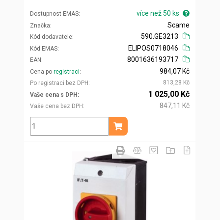
více než 50 ks
Dostupnost EMAS
Scame
Značka
590.GE3213
Kód dodavatele
ELIPOS0718046
Kód EMAS
8001636193717
EAN
984,07 Kč
Cena po
registraci
813,28 Kč
Po registraci bez DPH
1 025,00 Kč
Vaše cena s DPH
847,11 Kč
Vaše cena bez DPH
ks
Přidat do košíku