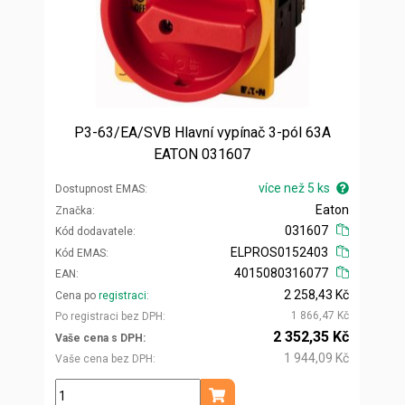
P3-63/EA/SVB Hlavní vypínač 3-pól 63A
EATON 031607
více než 5 ks
Dostupnost EMAS
Eaton
Značka
031607
Kód dodavatele
ELPROS0152403
Kód EMAS
4015080316077
EAN
2 258,43 Kč
Cena po
registraci
1 866,47 Kč
Po registraci bez DPH
2 352,35 Kč
Vaše cena s DPH
1 944,09 Kč
Vaše cena bez DPH
ks
Přidat do košíku