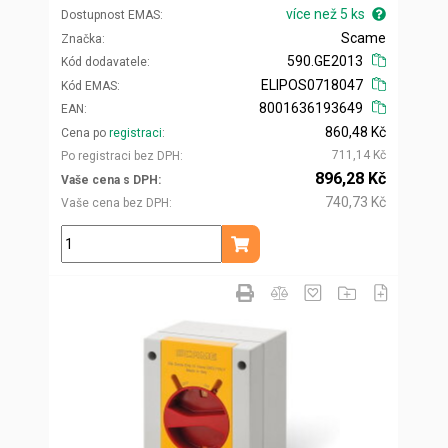
více než 5 ks
Dostupnost EMAS
Scame
Značka
590.GE2013
Kód dodavatele
ELIPOS0718047
Kód EMAS
8001636193649
EAN
860,48 Kč
Cena po
registraci
711,14 Kč
Po registraci bez DPH
896,28 Kč
Vaše cena s DPH
740,73 Kč
Vaše cena bez DPH
ks
Přidat do košíku