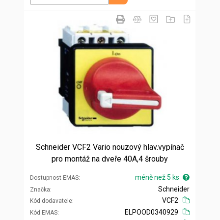
Schneider VCF2 Vario nouzový hlav.vypínač
pro montáž na dveře 40A,4 šrouby
méně než 5 ks
Dostupnost EMAS
Schneider
Značka
VCF2
Kód dodavatele
ELPOOD0340929
Kód EMAS