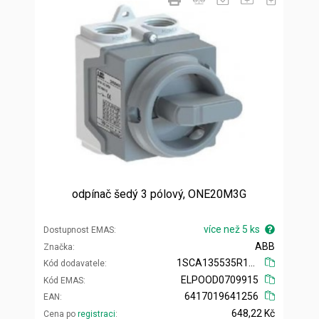
odpínač šedý 3 pólový, ONE20M3G
více než 5 ks
Dostupnost EMAS
ABB
Značka
1SCA135535R1001
Kód dodavatele
ELPOOD0709915
Kód EMAS
6417019641256
EAN
648,22 Kč
Cena po
registraci