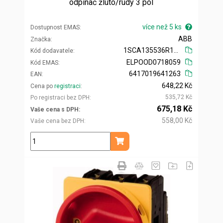
odpínač žluto/rudý 3 pól
více než 5 ks
Dostupnost EMAS
ABB
Značka
1SCA135536R1001
Kód dodavatele
ELPOOD0718059
Kód EMAS
6417019641263
EAN
648,22 Kč
Cena po
registraci
535,72 Kč
Po registraci bez DPH
675,18 Kč
Vaše cena s DPH
558,00 Kč
Vaše cena bez DPH
ks
Přidat do košíku