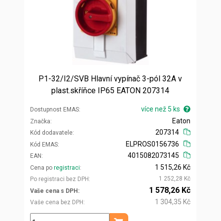
P1-32/I2/SVB Hlavní vypínač 3-pól 32A v
plast.skříňce IP65 EATON 207314
více než 5 ks
Dostupnost EMAS
Eaton
Značka
207314
Kód dodavatele
ELPROS0156736
Kód EMAS
4015082073145
EAN
1 515,26 Kč
Cena po
registraci
1 252,28 Kč
Po registraci bez DPH
1 578,26 Kč
Vaše cena s DPH
1 304,35 Kč
Vaše cena bez DPH