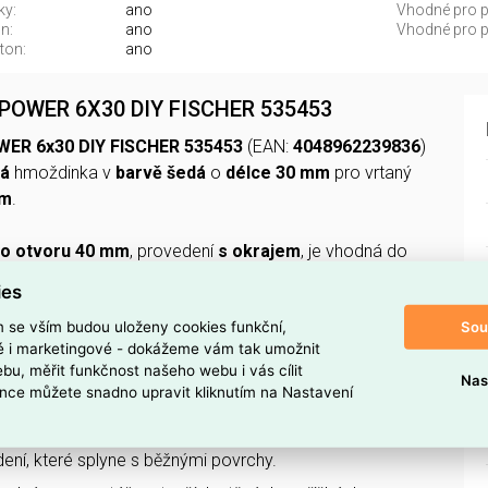
ky:
ano
Vhodné pro pl
n:
ano
Vhodné pro p
ton:
ano
POWER 6X30 DIY FISCHER 535453
ER 6x30 DIY FISCHER 535453
(EAN:
4048962239836
)
vá
hmoždinka v
barvě šedá
o
délce 30 mm
pro vrtaný
mm
.
ho otvoru 40 mm
, provedení
s okrajem
, je vhodná do
,
přírodního kamene
,
sádrokartonu
,
dřevotřísky
,
ies
a dodává se
bez šroubu
.
Sou
m se vším budou uloženy cookies funkční,
ké i marketingové - dokážeme vám tak umožnit
 TUTO HMOŽDINKU?
bu, měřit funkčnost našeho webu i vás cílit
Nas
OPOWER
od značky Fischer pro univerzální upevnění.
nce můžete snadno upravit kliknutím na Nastavení
stu
, který zajišťuje pružnost a přizpůsobení při zasazení.
ení, které splyne s běžnými povrchy.