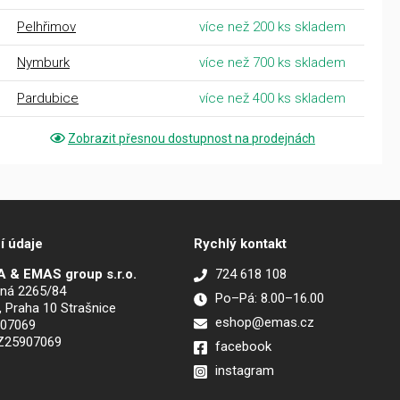
Pelhřimov
více než 200 ks skladem
Nymburk
více než 700 ks skladem
Pardubice
více než 400 ks skladem
Zobrazit přesnou dostupnost na prodejnách
í údaje
Rychlý kontakt
 & EMAS group s.r.o.
724 618 108
ná 2265/84
Po–Pá: 8.00–16.00
, Praha 10 Strašnice
eshop@emas.cz
907069
CZ25907069
facebook
instagram