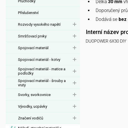
Průchodky
Délka
30 mm
vh
Doporučený prů
Příslušenství
Dodává se
bez
Rozvody vysokého napětí
Interní název pr
Smršťovací prvky
DUOPOWER 6X30 DIY
Spojovací materiál
Spojovací materiál - kotvy
Spojovací materiál - matice a
podložky
Spojovací materiál - šrouby a
vruty
Svorky, svorkovnice
Vývodky, ucpávky
Značení vodičů