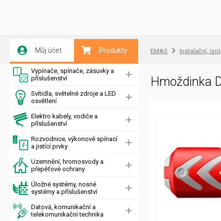
Můj účet
Produkty
EMAS
Instalační, izo
Vypínače, spínače, zásuvky a
příslušenství
Hmoždinka 
Svítidla, světelné zdroje a LED
osvětlení
Elektro kabely, vodiče a
příslušenství
Rozvodnice, výkonové spínací
a jistící prvky
Uzemnění, hromosvody a
přepěťové ochrany
Úložné systémy, nosné
systémy a příslušenství
Datová, komunikační a
telekomunikační technika