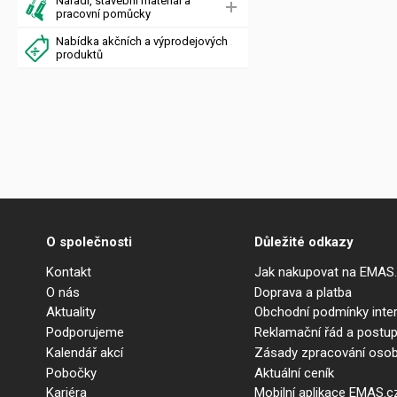
Nářadí, stavební materiál a
pracovní pomůcky
Nabídka akčních a výprodejových
produktů
O společnosti
Důležité odkazy
Kontakt
Jak nakupovat na EMAS
O nás
Doprava a platba
Aktuality
Obchodní podmínky int
Podporujeme
Reklamační řád a postup
Kalendář akcí
Zásady zpracování osob
Pobočky
Aktuální ceník
Kariéra
Mobilní aplikace EMAS.c