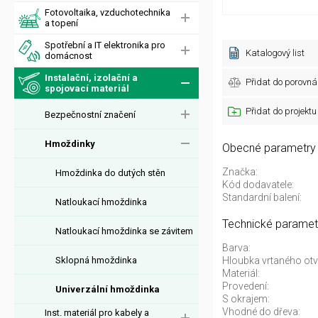
Fotovoltaika, vzduchotechnika
a topení
Spotřební a IT elektronika pro
Katalogový list
domácnost
Instalační, izolační a
Přidat do porovná
spojovací materiál
Přidat do projektu
Bezpečnostní značení
Hmoždinky
Obecné parametry
Značka:
Hmoždinka do dutých stěn
Kód dodavatele:
Standardní balení:
Natloukací hmoždinka
Technické paramet
Natloukací hmoždinka se závitem
Barva:
Sklopná hmoždinka
Hloubka vrtaného otv
Materiál:
Provedení:
Univerzální hmoždinka
S okrajem:
Vhodné do dřeva:
Inst. materiál pro kabely a