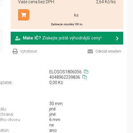
Vaše cena bez DPH:
2,64 Kč
/ks
ks
Přidat do košíku
Zadávejte násobky 100 ks.
Máte IČ?
Získejte ještě výhodnější ceny!
Vytisknout
Odeslat emailem
ELOSOS1806056
4048962239836
platek:
0,00 Kč
30 mm
álu:
jiné
chrana:
jiné
ého otvoru:
6 mm
ne
eton:
ano