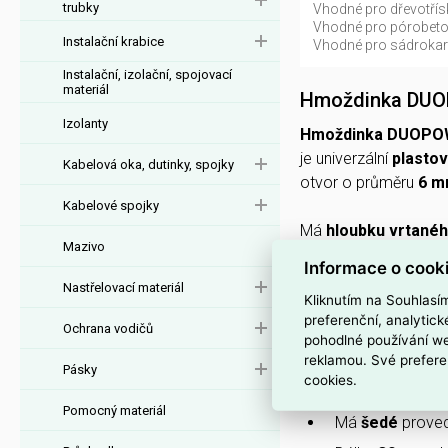
trubky
Vhodné pro dřevotřís
Vhodné pro pórobeto
Instalační krabice
Vhodné pro sádrokar
Instalační, izolační, spojovací
materiál
Hmoždinka DUO
Izolanty
Hmoždinka DUOPOW
je univerzální
plasto
Kabelová oka, dutinky, spojky
otvor o průměru
6 
Kabelové spojky
Má
hloubku vrtané
Mazivo
betonu
,
plných cihel
Informace o cook
pórobetonu
i
dřeva
Nastřelovací materiál
Kliknutím na Souhlasí
preferenční, analytic
Ochrana vodičů
PROČ SI VYBRAT
pohodlné používání we
Hmoždinka
DU
reklamou. Své prefere
Pásky
cookies.
Vyrobena z
pla
Pomocný materiál
Má
šedé
proved