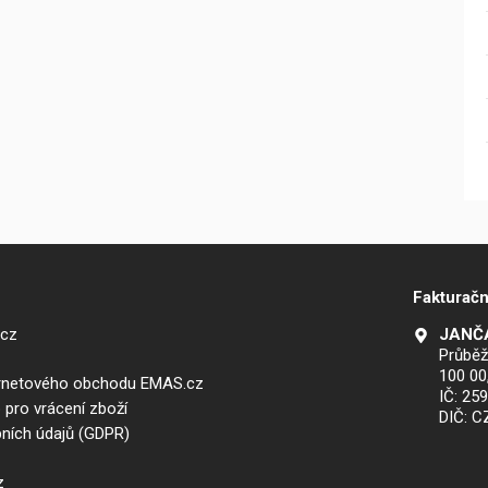
Fakturačn
.cz
JANČA
Průběž
100 00
ernetového obchodu EMAS.cz
IČ: 25
 pro vrácení zboží
DIČ: 
ních údajů (GDPR)
z