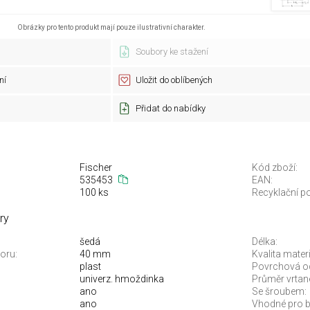
Obrázky pro tento produkt mají pouze ilustrativní charakter.
Soubory ke stažení
ní
Uložit do oblíbených
Přidat do nabídky
Fischer
Kód zboží:
535453
EAN:
100 ks
Recyklační po
ry
šedá
Délka:
oru:
40 mm
Kvalita materi
plast
Povrchová o
univerz. hmoždinka
Průměr vrtan
ano
Se šroubem:
ano
Vhodné pro b