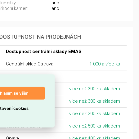
né cihly:
ano
řírodní kámen:
ano
DOSTUPNOST NA PRODEJNÁCH
Dostupnost centrální sklady EMAS
Centrální sklad Ostrava
1 000 a více ks
Morava
Šumperk
více než 300 ks skladem
hlasím se vším
Nový Jičín
více než 300 ks skladem
tavení cookies
Kroměříž
více než 300 ks skladem
Valašské Meziříčí
více než 500 ks skladem
Opava
více než 400 ks skladem