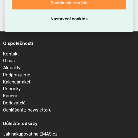
Souhlasím se vším
724 618 914
724 618 325
anna.peckova@emas.cz
pokladnatr@emas.cz
Nastavení cookies
O společnosti
Kontakt
O nás
Aktuality
Podporujeme
Kalendář akcí
Pobočky
Kariéra
Dodavatelé
Odhlášení z newsletteru
Důležité odkazy
Jak nakupovat na EMAS.cz