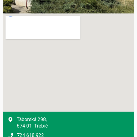
Táborská 298,
674 01 Třebíč
724 618 922