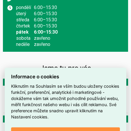
po
ndělí
6:00–15:30
út
erý
6:00–15:30
st
ředa
6:00–15:30
čt
vrtek
6:00–15:30
pá
tek
6:00–15:30
so
bota
zavřeno
ne
děle
zavřeno
Jsme tu pro vás
Informace o cookies
vedoucí prodejny
vedoucí skladu
Kliknutím na Souhlasím se vším budou uloženy cookies
Hana Pekárková
Jakub Hrdlička
funkční, preferenční, analytické i marketingové -
dokážeme vám tak umožnit pohodlné používání webu,
724 618 922
724 618 176
měřit funkčnost našeho webu i vás cílit reklamou. Své
pekarkova@emas.cz
skladtr@emas.cz
preference můžete snadno upravit kliknutím na
Nastavení cookies.
referent obchodu
fakturace
Anna Pecková
Martina Deabisová