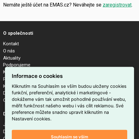
Nemáte ještě účet na EMAS.cz? Neváhejte se
zaregistrovat
.
O společnosti
Kontakt
O nás
Aktuality
Podporujeme
Kalendář akcí
Informace o cookies
Pobočky
Kariéra
Kliknutím na Souhlasím se vším budou uloženy cookies
funkční, preferenční, analytické i marketingové -
Dodavatelé
dokážeme vám tak umožnit pohodlné používání webu,
Odhlášení z newsletteru
měřit funkčnost našeho webu i vás cílit reklamou. Své
preference můžete snadno upravit kliknutím na
Důležité odkazy
Nastavení cookies.
Jak nakupovat na EMAS.cz
Doprava a platba
Souhlasím se vším
Obchodní podmínky internetového obchodu EMAS.cz