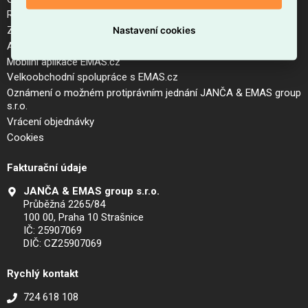
Reklamační řád a postup pro vrácení zboží
Zásady zpracování osobních údajů (GDPR)
Nastavení cookies
Aktuální ceník
Mobilní aplikace EMAS.cz
Velkoobchodní spolupráce s EMAS.cz
Oznámení o možném protiprávním jednání JANČA & EMAS group
s.r.o.
Vrácení objednávky
Cookies
Fakturační údaje
JANČA & EMAS group s.r.o.
Průběžná 2265/84
100 00, Praha 10 Strašnice
IČ: 25907069
DIČ: CZ25907069
Rychlý kontakt
724 618 108