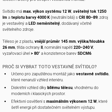
Svítidlo má
max. výkon systému 12 W
,
světelný tok 1250
lm
a
teplotu barvy 4000 K
(neutrální bílá) s
CRI 80–89
; zdroj
je vestavěný a
LED neměnitelný
, dodávaný včetně
světelného zdroje.
Těleso je z plastu,
vnější průměr 145 mm
,
výška/hloubka
26 mm
, třída ochrany
II
, nominální napětí
220–240 V
,
vyzařovací úhel
> 80°
a konzistence barev
SDCM6
.
PROČ SI VYBRAT TOTO VESTAVNÉ SVÍTIDLO?
Určeno pro zapuštěnou montáž jako
vestavné svítidlo
,
které nenaruší vzhled interiéru.
Diskrétní vzhled díky
bílému tělesu
, vhodnému do
moderních i klasických prostor.
Efektivní osvětlení s
maximálním výkonem 12 W
, které
šetří energii při dostatečném světelném výstupu.