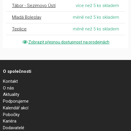
Tábor - Sezimovo Ústí
více než 5 ks skladem
Mladá Boleslav
méně než 5 ks skladem
Teplice
méně než 5 ks skladem
Zobrazit přesnou dostupnost na prodejnách
O společnosti
Kontakt
O nás
Aktuality
Podporujeme
Kalendář akcí
Pobočky
Kariéra
Dodavatelé