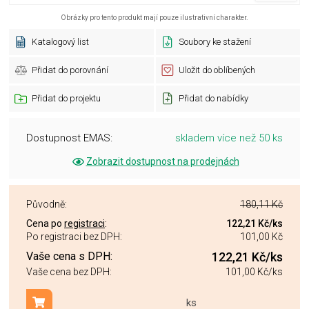
Obrázky pro tento produkt mají pouze ilustrativní charakter.
Katalogový list
Soubory ke stažení
Přidat do porovnání
Uložit do oblíbených
Přidat do projektu
Přidat do nabídky
Dostupnost EMAS:
skladem více než 50 ks
Zobrazit dostupnost na prodejnách
Původně:
180,11 Kč
Cena po
registraci
:
122,21 Kč
/ks
Po registraci bez DPH:
101,00 Kč
Vaše cena s DPH:
122,21 Kč
/ks
Vaše cena bez DPH:
101,00 Kč
/ks
ks
Přidat do košíku