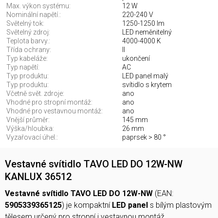
Max. výkon systému:
12 W
Nominální napětí.:
220-240 V
Světelný tok:
1250-1250 lm
Světelný zdroj:
LED neměnitelný
Teplota barvy.:
4000-4000 K
Třída ochrany:
II
Typ kabeláže:
ukončení
Typ napětí:
AC
Typ produktu:
LED panel malý
Typ produktu:
svítidlo s krytem
Včetně svět. zdroje:
ano
Vhodné pro stropní montáž:
ano
Vhodné pro vestavnou montáž:
ano
Vnější průměr:
145 mm
Výška/hloubka:
26 mm
Vyzařovací úhel.:
paprsek > 80 °
Vestavné svítidlo TAVO LED DO 12W-NW
KANLUX 36512
Vestavné svítidlo TAVO LED DO 12W-NW
(EAN:
5905339365125
) je kompaktní
LED panel
s bílým plastovým
tělesem určený pro stropní i vestavnou montáž.