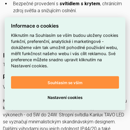
Bezpečné provedení s
svítidlem s krytem
, chránícím
zdroj světla a snižujícím oslnění.
Součást
produktové řady TAVO
, kompatibilní s dalším
Informace o cookies
vybavením stejné řady.
Kliknutím na Souhlasím se vším budou uloženy cookies
Kompaktní rozměry odpovídající
malému LED panelu
,
funkční, preferenční, analytické i marketingové -
ideální pro omezené instalační prostory.
dokážeme vám tak umožnit pohodlné používání webu,
měřit funkčnost našeho webu i vás cílit reklamou. Své
Interní název produktu
preference můžete snadno upravit kliknutím na
TAVO LED DO 12W-NW
Nastavení cookies.
Podrobný popis produktu
Souhlasím se vším
Vestavné svítidlo TAVO LED
Nastavení cookies
Kanlux TAVO LED je řada zapuštěných stropních svítidel. Jsou
k dispozici ve dvou tvarech (kulatý a hranatý) a až 5
výkonech - od 5W do 24W. Stropní svítidla Kanlux TAVO LED
se vyznačují minimalistickým skandinávským designem.
Dalšími výhodami jsou jejich odolnost IP44/20 a také