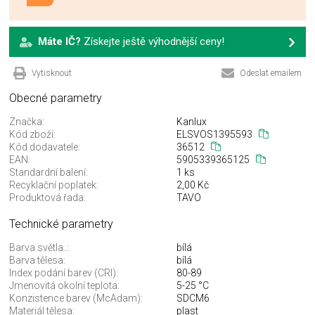
Máte IČ?
Získejte ještě výhodnější ceny!
Vytisknout
Odeslat emailem
Obecné parametry
Značka:
Kanlux
Kód zboží:
ELSVOS1395593
Kód dodavatele:
36512
EAN:
5905339365125
Standardní balení:
1 ks
Recyklační poplatek:
2,00 Kč
Produktová řada:
TAVO
Technické parametry
Barva světla..:
bílá
Barva tělesa:
bílá
Index podání barev (CRI):
80-89
Jmenovitá okolní teplota:
5-25 °C
Konzistence barev (McAdam):
SDCM6
Materiál tělesa:
plast