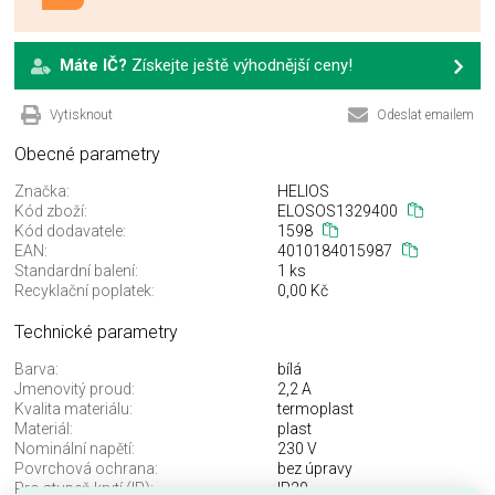
Máte IČ?
Získejte ještě výhodnější ceny!
Vytisknout
Odeslat emailem
Obecné parametry
Značka:
HELIOS
Kód zboží:
ELOSOS1329400
Kód dodavatele:
1598
EAN:
4010184015987
Standardní balení:
1 ks
Recyklační poplatek:
0,00 Kč
Technické parametry
Barva:
bílá
Jmenovitý proud:
2,2 A
Kvalita materiálu:
termoplast
Materiál:
plast
Nominální napětí:
230 V
Povrchová ochrana:
bez úpravy
Pro stupeň krytí (IP):
IP20