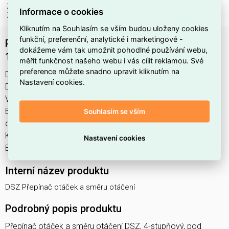
Způsob montáže:
povrchová montáž
Informace o cookies
Způsob ovládání:
otočné tlačítko
Kliknutím na Souhlasím se vším budou uloženy cookies
funkční, preferenční, analytické i marketingové -
Přepínač otáček a směru otáčení DSZ HELIOS
dokážeme vám tak umožnit pohodlné používání webu,
1598
měřit funkčnost našeho webu i vás cílit reklamou. Své
preference můžete snadno upravit kliknutím na
DSZ Přepínač otáček a směru otáčení najdete v kategoriích
Nastavení cookies.
Domovní spínače a zásuvky, Spínače, Otočný spínač,
Vypínače, spínače, zásuvky a příslušenství, výrobce HELIOS,
EAN 4010184015987, kód dodavatele 1598. Přepínač
Souhlasím se vším
otáček a směru otáčení DSZ HELIOS 1598 nabízíme od 1 ks.
Kód EMAS DSZ Přepínač otáček a směru otáčení je
Nastavení cookies
ELOSOS1329400.
Interní název produktu
DSZ Přepínač otáček a směru otáčení
Podrobný popis produktu
Přepínač otáček a směru otáčení DSZ, 4-stupňový, pod