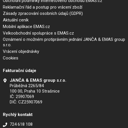
Obchodní podmínky internetového obchodu EMAS.cz
Reklamační řád a postup pro vrácení zboží
Zásady zpracování osobních údajů (GDPR)
Aktuální ceník
Mobilní aplikace EMAS.cz
Velkoobchodní spolupráce s EMAS.cz
Oznámení o možném protiprávním jednání JANČA & EMAS group
s.r.o.
Vrácení objednávky
Cookies
Fakturační údaje
JANČA & EMAS group s.r.o.
Průběžná 2265/84
100 00, Praha 10 Strašnice
IČ: 25907069
DIČ: CZ25907069
Rychlý kontakt
724 618 108