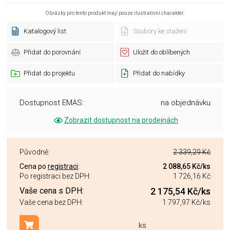
Obrázky pro tento produkt mají pouze ilustrativní charakter.
Katalogový list
Soubory ke stažení
Přidat do porovnání
Uložit do oblíbených
Přidat do projektu
Přidat do nabídky
Dostupnost EMAS:
na objednávku
Zobrazit dostupnost na prodejnách
Původně:
2 339,29 Kč
Cena po
registraci
:
2 088,65 Kč
/ks
Po registraci bez DPH:
1 726,16 Kč
Vaše cena s DPH:
2 175,54 Kč
/ks
Vaše cena bez DPH:
1 797,97 Kč
/ks
ks
Přidat do košíku