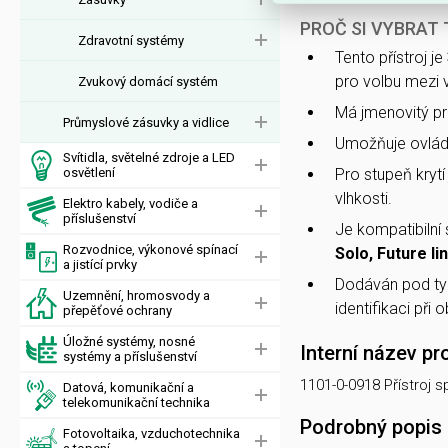
PROČ SI VYBRAT
Zdravotní systémy
Tento přístroj je
pro volbu mezi 
Zvukový domácí systém
Má jmenovitý p
Průmyslové zásuvky a vidlice
Umožňuje ovlád
Svítidla, světelné zdroje a LED
osvětlení
Pro stupeň kryt
vlhkosti.
Elektro kabely, vodiče a
příslušenství
Je kompatibilní
Rozvodnice, výkonové spínací
Solo, Future l
a jistící prvky
Dodáván pod t
Uzemnění, hromosvody a
identifikaci při 
přepěťové ochrany
Úložné systémy, nosné
Interní název pr
systémy a příslušenství
1101-0-0918 Přístroj 
Datová, komunikační a
telekomunikační technika
Podrobný popis
Fotovoltaika, vzduchotechnika