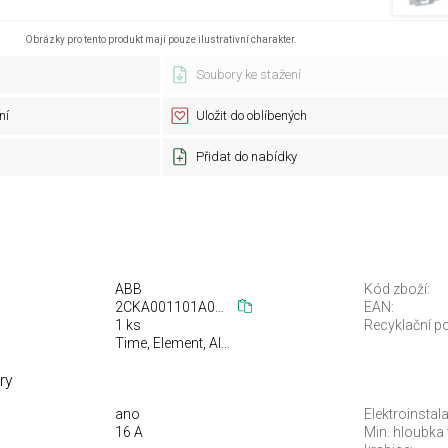
Obrázky pro tento produkt mají pouze ilustrativní charakter.
Soubory ke stažení
ní
Uložit do oblíbených
Přidat do nabídky
ABB
Kód zboží:
2CKA001101A0918
EAN:
1 ks
Recyklační po
Time, Element, Alpha exclusive, Solo, Future linear, Neo, Busch-axcent
ry
ano
Elektroinstal
16 A
Min. hloubka 