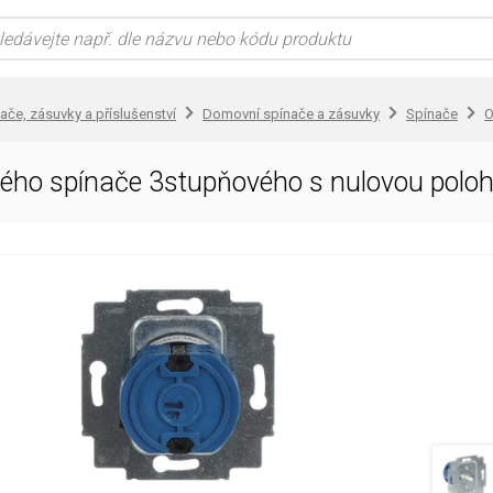
ače, zásuvky a příslušenství
Domovní spínače a zásuvky
Spínače
O
očného spínače 3stupňového s nulovou p