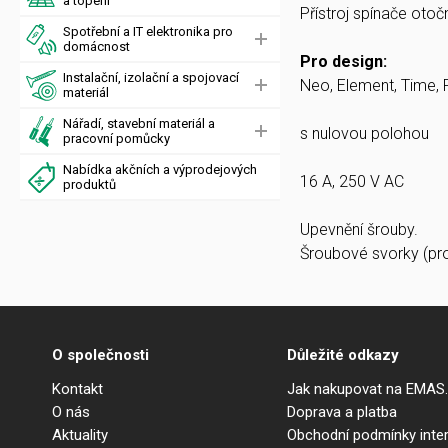
a topení
Přístroj spínače oto
Spotřební a IT elektronika pro
domácnost
Pro design:
Instalační, izolační a spojovací
Neo, Element, Time, F
materiál
Nářadí, stavební materiál a
s nulovou polohou
pracovní pomůcky
Nabídka akčních a výprodejových
16 A, 250 V AC
produktů
Upevnění šrouby.
Šroubové svorky (pr
O společnosti
Důležité odkazy
Kontakt
Jak nakupovat na EMAS
O nás
Doprava a platba
Aktuality
Obchodní podmínky int