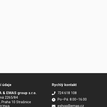
í údaje
Rychlý kontakt
 & EMAS group s.r.o.
724 618 108
ná 2265/84
Po–Pá: 8.00–16.00
, Praha 10 Strašnice
eshop@emas.cz
907069