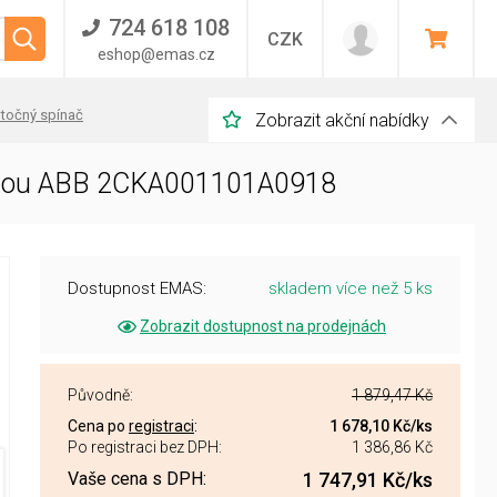
724 618 108
CZK
eshop@emas.cz
točný spínač
Zobrazit akční nabídky
olohou ABB 2CKA001101A0918
Dostupnost EMAS:
skladem více než 5 ks
Zobrazit dostupnost na prodejnách
Původně:
1 879,47 Kč
Cena po
registraci
:
1 678,10 Kč
/ks
Po registraci bez DPH:
1 386,86 Kč
Vaše cena s DPH:
1 747,91 Kč
/ks