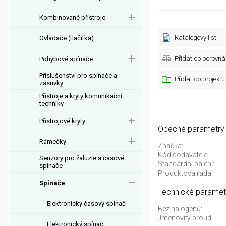
Kombinované přístroje
Katalogový list
Ovladače (tlačítka)
Přidat do porovná
Pohybové spínače
Příslušenství pro spínače a
Přidat do projektu
zásuvky
Přístroje a kryty komunikační
techniky
Přístrojové kryty
Obecné parametry
Rámečky
Značka:
Kód dodavatele:
Senzory pro žaluzie a časové
Standardní balení:
spínače
Produktová řada:
Spínače
Technické paramet
Elektronický časový spínač
Bez halogenů:
Jmenovitý proud:
Elektronický spínač