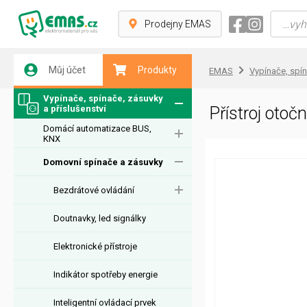
Prodejny EMAS
Můj účet
Produkty
EMAS
Vypínače, spín
Vypínače, spínače, zásuvky
a příslušenství
Přístroj ot
Domácí automatizace BUS,
KNX
Domovní spínače a zásuvky
Bezdrátové ovládání
Doutnavky, led signálky
Elektronické přístroje
Indikátor spotřeby energie
Inteligentní ovládací prvek