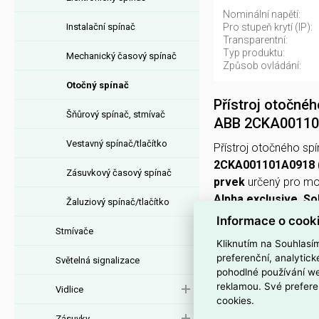
Nominální napětí:
Instalační spínač
Pro stupeň krytí (IP):
Transparentní:
Typ produktu:
Mechanický časový spínač
Způsob ovládání:
Otočný spínač
Přístroj otočné
Šňůrový spínač, stmívač
ABB 2CKA0011
Vestavný spínač/tlačítko
Přístroj otočného s
2CKA001101A0918
Zásuvkový časový spínač
prvek
určený pro mo
Alpha exclusive, So
Žaluziový spínač/tlačítko
Informace o cook
Stmívače
Ovládá se
otočným t
Kliknutím na Souhlasí
A
,
nominální napětí 
preferenční, analytic
Světelná signalizace
pohodlné používání we
Je
bez halogenů
, s
reklamou. Své prefere
Vidlice
cookies.
hloubku vestavné ins
Zásuvky