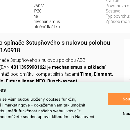
krabice:
250 V
Povrchová o
IP20
Sestava:
ne
Typ povrchu:
mechanismus
Způsob mont
otočné tlačítko
ho spínače 3stupňového s nulovou polohou
01A0918
pínače 3stupňového s nulovou polohou ABB
(EAN
4011395990162
) je
mechanismus
a
základní
ntáž pod omítku, kompatibilní s řadami
Time, Element,
lo, Future linear, NEO, Busch-axcent
.
ies
lačítkem
v systému
0 - 1 - 2 - 3
, má
jmenovitý proud 16
Sou
m se vším budou uloženy cookies funkční,
250 V
a stupeň krytí
IP20
.
ké i marketingové - dokážeme vám tak umožnit
bu, měřit funkčnost našeho webu i vás cílit
Nas
matným
povrchem bez další úpravy a vyžaduje min.
nce můžete snadno upravit kliknutím na Nastavení
talační krabice
40 mm
.