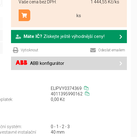
Vaše cena bez DPH:
1 444,55 Kč
/ks
ks
Přidat do košíku
Máte IČ?
Získejte ještě výhodnější ceny!
Vytisknout
Odeslat emailem
ABB konfigurátor
ELIPVY0374369
4011395990162
platek:
0,00 Kč
ační systém:
0 - 1 - 2 - 3
vestavné instalační
40 mm