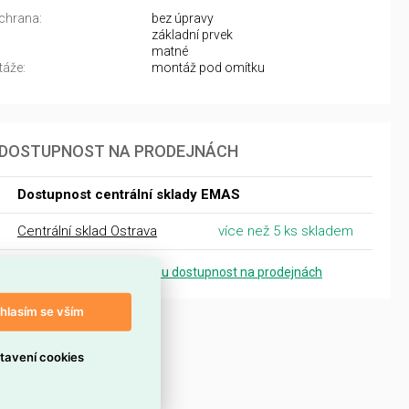
chrana:
bez úpravy
základní prvek
matné
áže:
montáž pod omítku
DOSTUPNOST NA PRODEJNÁCH
Dostupnost centrální sklady EMAS
Centrální sklad Ostrava
více než 5 ks skladem
Zobrazit přesnou dostupnost na prodejnách
hlasím se vším
tavení cookies