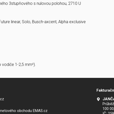
čného 3stupňového s nulovou polohou, 2710 U
uture linear, Solo, Busch-axcent, Alpha exclusive
o vodiče 1-2,5 mm²).
Fakturačn
.cz
JANČA
Průběž
100 00
ernetového obchodu EMAS.cz
IČ: 25