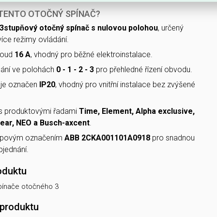
 TENTO OTOČNÝ SPÍNAČ?
3stupňový otočný spínač s nulovou polohou
, určený
více režimy ovládání.
roud
16 A
, vhodný pro běžné elektroinstalace.
ání ve polohách
0 - 1 - 2 - 3
pro přehledné řízení obvodu.
í je označen
IP20
, vhodný pro vnitřní instalace bez zvýšené
 s produktovými řadami
Time, Element, Alpha exclusive,
inear, NEO a Busch-axcent
.
ypovým označením
ABB 2CKA001101A0918
pro snadnou
objednání.
oduktu
spínače otočného 3
 produktu