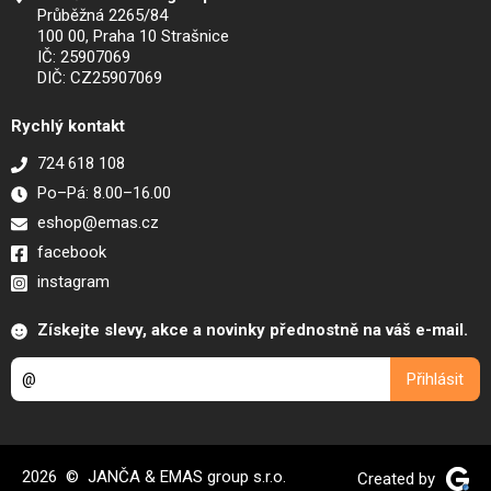
Průběžná 2265/84
100 00, Praha 10 Strašnice
IČ: 25907069
DIČ: CZ25907069
Rychlý kontakt
724 618 108
Po–Pá: 8.00–16.00
eshop@emas.cz
facebook
instagram
Získejte slevy, akce a novinky přednostně na váš e-mail.
2026 © JANČA & EMAS group s.r.o.
Created by