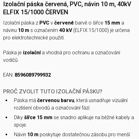
Izolační páska červená, PVC, návin 10 m, 40kV
ELFIX 15/1000 ČERVEN
Izolační páska z
PVC
v
červené
barvě o šířce
15 mm
a
návinu
10 m
s označením
40 kV
(ELFIX 15/1000) je určena
pro elektrotechnické použití.
Páska je
izolační
a vhodná pro ochranu a označování
vodičů.
EAN:
8596089799932
PROČ ZVOLIT TUTO IZOLAČNÍ PÁSKU?
Páska má
červenou barvu
, která usnadňuje vizuální
rozlišení obvodů a označování fází.
Díky
šířce 15 mm
se snadno aplikuje na běžné kabely a
spoje.
Návin
10 m
poskytuje dostatečnou zásobu pro menší