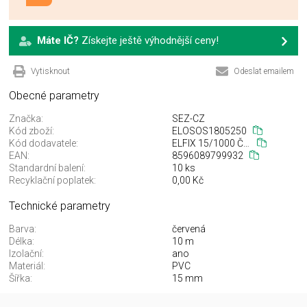
Máte IČ?
Získejte ještě výhodnější ceny!
Vytisknout
Odeslat emailem
Obecné parametry
Značka:
SEZ-CZ
Kód zboží:
ELOSOS1805250
Kód dodavatele:
ELFIX 15/1000 ČERVEN
EAN:
8596089799932
Standardní balení:
10 ks
Recyklační poplatek:
0,00 Kč
Technické parametry
Barva:
červená
Délka:
10 m
Izolační:
ano
Materiál:
PVC
Šířka:
15 mm