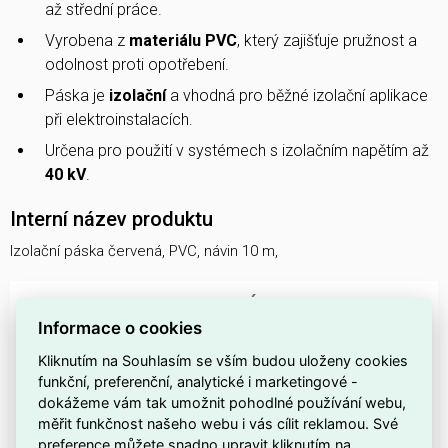
až střední práce.
Vyrobena z
materiálu PVC
, který zajišťuje pružnost a
odolnost proti opotřebení.
Páska je
izolační
a vhodná pro běžné izolační aplikace
při elektroinstalacích.
Určena pro použití v systémech s izolačním napětím až
40 kV
.
Interní název produktu
Izolační páska červená, PVC, návin 10 m,
DOSTUPNOST NA PRODEJNÁCH
Informace o cookies
Dostupnost centrální sklady EMAS
Kliknutím na Souhlasím se vším budou uloženy cookies
funkční, preferenční, analytické i marketingové -
Centrální sklad Ostrava
více než 300 ks skladem
dokážeme vám tak umožnit pohodlné používání webu,
měřit funkčnost našeho webu i vás cílit reklamou. Své
Morava
preference můžete snadno upravit kliknutím na