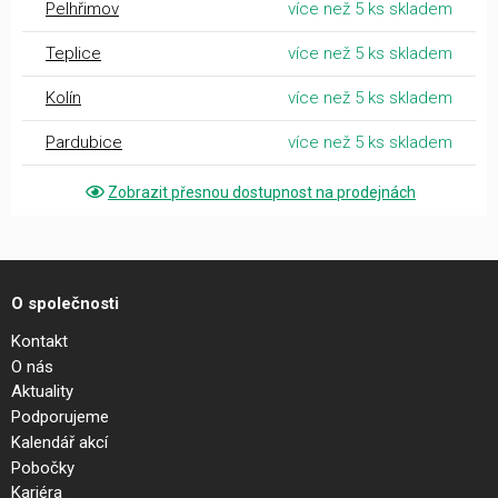
Pelhřimov
více než 5 ks skladem
Teplice
více než 5 ks skladem
Kolín
více než 5 ks skladem
Pardubice
více než 5 ks skladem
Zobrazit přesnou dostupnost na prodejnách
O společnosti
Kontakt
O nás
Aktuality
Podporujeme
Kalendář akcí
Pobočky
Kariéra