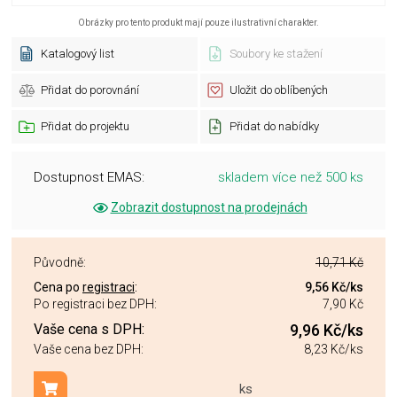
Obrázky pro tento produkt mají pouze ilustrativní charakter.
Katalogový list
Soubory ke stažení
Přidat do porovnání
Uložit do oblíbených
Přidat do projektu
Přidat do nabídky
Dostupnost EMAS:
skladem více než 500 ks
Zobrazit dostupnost na prodejnách
Původně:
10,71 Kč
Cena po
registraci
:
9,56 Kč
/ks
Po registraci bez DPH:
7,90 Kč
Vaše cena s DPH:
9,96 Kč
/ks
Vaše cena bez DPH:
8,23 Kč
/ks
ks
Přidat do košíku