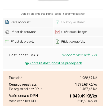
Obrázky pro tento produkt mají pouze ilustrativní charakter.
Katalogový list
Soubory ke stažení
Přidat do porovnání
Uložit do oblíbených
Přidat do projektu
Přidat do nabídky
Dostupnost EMAS:
skladem více než 5 ks
Zobrazit dostupnost na prodejnách
Původně:
1 988,67 Kč
Cena po
registraci
:
1 775,63 Kč
/ks
Po registraci bez DPH:
1 467,46 Kč
Vaše cena s DPH:
1 849,49 Kč
/ks
Vaše cena bez DPH:
1 528,50 Kč
/ks