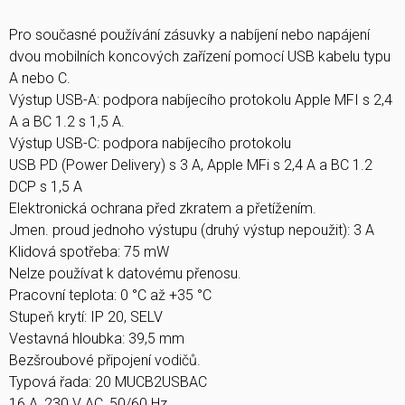
Pro současné používání zásuvky a nabíjení nebo napájení
dvou mobilních koncových zařízení pomocí USB kabelu typu
A nebo C.
Výstup USB-A: podpora nabíjecího protokolu Apple MFI s 2,4
A a BC 1.2 s 1,5 A.
Výstup USB-C: podpora nabíjecího protokolu
USB PD (Power Delivery) s 3 A, Apple MFi s 2,4 A a BC 1.2
DCP s 1,5 A
Elektronická ochrana před zkratem a přetížením.
Jmen. proud jednoho výstupu (druhý výstup nepoužit): 3 A
Klidová spotřeba: 75 mW
Nelze používat k datovému přenosu.
Pracovní teplota: 0 °C až +35 °C
Stupeň krytí: IP 20, SELV
Vestavná hloubka: 39,5 mm
Bezšroubové připojení vodičů.
Typová řada: 20 MUCB2USBAC
16 A, 230 V AC, 50/60 Hz