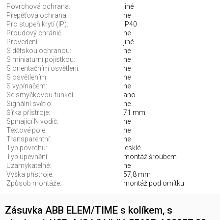
Povrchová ochrana:
jiné
Přepěťová ochrana:
ne
Pro stupeň krytí (IP):
IP40
Proudový chránič:
ne
Provedení:
jiné
S dětskou ochranou:
ne
S miniaturní pojistkou:
ne
S orientačním osvětlení:
ne
S osvětlením:
ne
S vypínačem:
ne
Se smyčkovou funkcí:
ano
Signální světlo:
ne
Šířka přístroje:
71 mm
Spínající N vodič:
ne
Textové pole:
ne
Transparentní:
ne
Typ povrchu:
lesklé
Typ upevnění:
montáž šroubem
Uzamykatelné:
ne
Výška přístroje:
57,8 mm
Způsob montáže:
montáž pod omítku
Zásuvka ABB ELEM/TIME s kolíkem, s