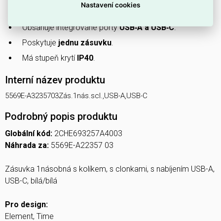
Nastavení cookies
Má
ochranné clony
proti nechtěnému zasunutí.
Obsahuje integrované porty
USB‑A a USB‑C
.
Poskytuje
jednu zásuvku
.
Má stupeň krytí
IP40
.
Interní název produktu
5569E-A3235703Zás.1nás.scl.,USB-A,USB-C
Podrobný popis produktu
Globální kód:
2CHE693257A4003
Náhrada za:
5569E-A22357 03
Zásuvka 1násobná s kolíkem, s clonkami, s nabíjením USB-A,
USB-C, bílá/bílá
Pro design:
Element, Time