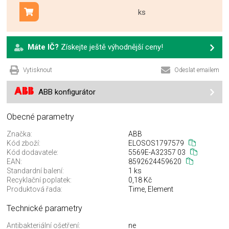
ks
Přidat do košíku
Máte IČ?
Získejte ještě výhodnější ceny!
Vytisknout
Odeslat emailem
ABB konfigurátor
Obecné parametry
Značka:
ABB
Kód zboží:
ELOSOS1797579
Kód dodavatele:
5569E-A32357 03
EAN:
8592624459620
Standardní balení:
1 ks
Recyklační poplatek:
0,18 Kč
Produktová řada:
Time, Element
Technické parametry
Antibakteriální ošetření:
ne