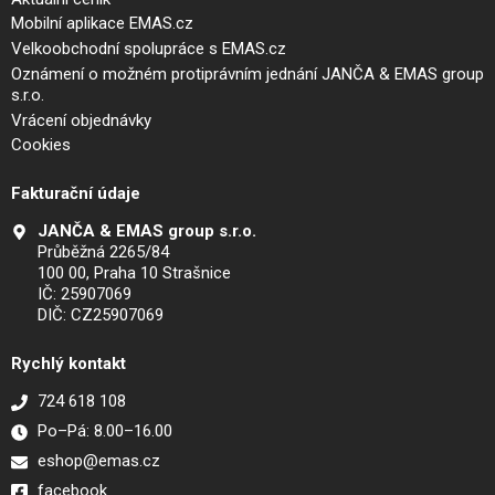
Mobilní aplikace EMAS.cz
Velkoobchodní spolupráce s EMAS.cz
Oznámení o možném protiprávním jednání JANČA & EMAS group
s.r.o.
Vrácení objednávky
Cookies
Fakturační údaje
JANČA & EMAS group s.r.o.
Průběžná 2265/84
100 00, Praha 10 Strašnice
IČ: 25907069
DIČ: CZ25907069
Rychlý kontakt
724 618 108
Po–Pá: 8.00–16.00
eshop@emas.cz
facebook