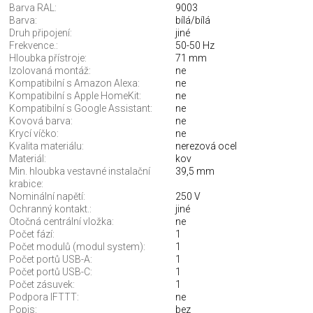
Barva RAL:
9003
Barva:
bílá/bílá
Druh připojení:
jiné
Frekvence.:
50-50 Hz
Hloubka přístroje:
71 mm
Izolovaná montáž:
ne
Kompatibilní s Amazon Alexa:
ne
Kompatibilní s Apple HomeKit:
ne
Kompatibilní s Google Assistant:
ne
Kovová barva:
ne
Krycí víčko:
ne
Kvalita materiálu:
nerezová ocel
Materiál:
kov
Min. hloubka vestavné instalační
39,5 mm
krabice:
Nominální napětí:
250 V
Ochranný kontakt.:
jiné
Otočná centrální vložka:
ne
Počet fází:
1
Počet modulů (modul system):
1
Počet portů USB-A:
1
Počet portů USB-C:
1
Počet zásuvek:
1
Podpora IFTTT:
ne
Popis:
bez