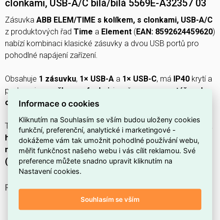
clonkami, USB-A/C bílá/bílá 5569E-A32357 03
Zásuvka
ABB ELEM/TIME s kolíkem, s clonkami, USB-A/C
z produktových řad
Time
a
Element
(
EAN: 8592624459620
)
nabízí kombinaci klasické zásuvky a dvou USB portů pro
pohodlné napájení zařízení.
Obsahuje
1 zásuvku
,
1× USB-A
a
1× USB-C
, má
IP40
krytí a
podporuje
smyčkovou funkci
; je určena pro
montáž pod
omítku
s
upevněním šroubem
.
Informace o cookies
Kliknutím na Souhlasím se vším budou uloženy cookies
Technické parametry:
š. 71 mm
,
v. 57,8 mm
,
hl. 71 mm
,
min.
funkční, preferenční, analytické i marketingové -
hloubka vestavné krabice 39,5 mm
, konstrukce z
kovu /
dokážeme vám tak umožnit pohodlné používání webu,
nerezové oceli
s
lesklým povrchem
, barva
RAL 9003
měřit funkčnost našeho webu i vás cílit reklamou. Své
preference můžete snadno upravit kliknutím na
(bílá)
,
250 V
,
50 Hz
.
Nastavení cookies.
PROČ SI VYBRAT TUTO ZÁSUVKU?
Souhlasím se vším
Patří do produktových řad
Time
a
Element
.
Je dodaná
s ochranným kolíkem
.