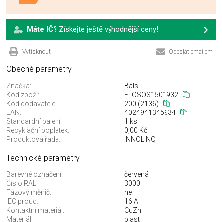
Máte IČ?
Získejte ještě výhodnější ceny!
Vytisknout
Odeslat emailem
Obecné parametry
Značka:
Bals
Kód zboží:
ELOSOS1501932
Kód dodavatele:
200 (2136)
EAN:
4024941345934
Standardní balení:
1 ks
Recyklační poplatek:
0,00 Kč
Produktová řada:
INNOLINQ
Technické parametry
Barevné označení:
červená
Číslo RAL:
3000
Fázový měnič:
ne
IEC proud:
16 A
Kontaktní materiál:
CuZn
Materiál:
plast