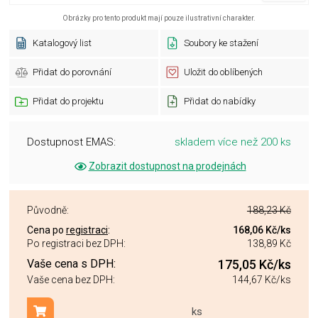
Obrázky pro tento produkt mají pouze ilustrativní charakter.
Katalogový list
Soubory ke stažení
Přidat do porovnání
Uložit do oblíbených
Přidat do projektu
Přidat do nabídky
Dostupnost EMAS:
skladem více než 200 ks
Zobrazit dostupnost na prodejnách
Původně:
188,23 Kč
Cena po
registraci
:
168,06 Kč
/ks
Po registraci bez DPH:
138,89 Kč
Vaše cena s DPH:
175,05 Kč
/ks
Vaše cena bez DPH:
144,67 Kč
/ks
ks
Přidat do košíku