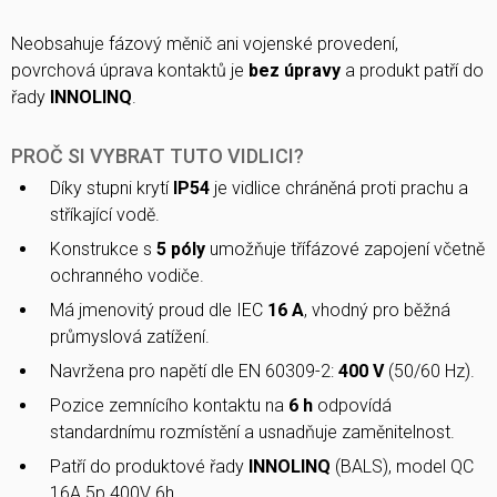
Neobsahuje fázový měnič ani vojenské provedení,
povrchová úprava kontaktů je
bez úpravy
a produkt patří do
řady
INNOLINQ
.
PROČ SI VYBRAT TUTO VIDLICI?
Díky stupni krytí
IP54
je vidlice chráněná proti prachu a
stříkající vodě.
Konstrukce s
5 póly
umožňuje třífázové zapojení včetně
ochranného vodiče.
Má jmenovitý proud dle IEC
16 A
, vhodný pro běžná
průmyslová zatížení.
Navržena pro napětí dle EN 60309-2:
400 V
(50/60 Hz).
Pozice zemnícího kontaktu na
6 h
odpovídá
standardnímu rozmístění a usnadňuje zaměnitelnost.
Patří do produktové řady
INNOLINQ
(BALS), model QC
16A 5p 400V 6h.