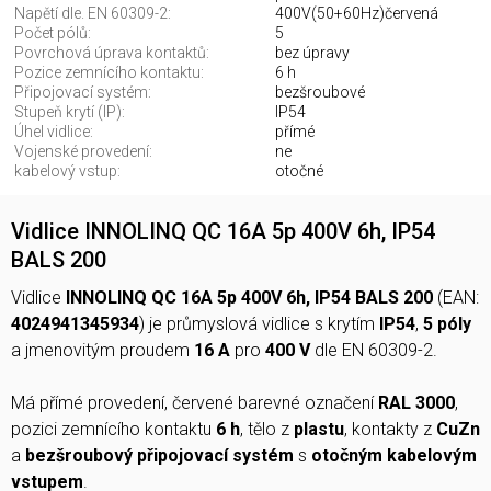
Napětí dle. EN 60309-2:
400V(50+60Hz)červená
Počet pólů:
5
Povrchová úprava kontaktů:
bez úpravy
Pozice zemnícího kontaktu:
6 h
Připojovací systém:
bezšroubové
Stupeň krytí (IP):
IP54
Úhel vidlice:
přímé
Vojenské provedení:
ne
kabelový vstup:
otočné
Vidlice INNOLINQ QC 16A 5p 400V 6h, IP54
BALS 200
Vidlice
INNOLINQ QC 16A 5p 400V 6h, IP54 BALS 200
(EAN:
4024941345934
) je průmyslová vidlice s krytím
IP54
,
5 póly
a jmenovitým proudem
16 A
pro
400 V
dle EN 60309-2.
Má přímé provedení, červené barevné označení
RAL 3000
,
pozici zemnícího kontaktu
6 h
, tělo z
plastu
, kontakty z
CuZn
a
bezšroubový připojovací systém
s
otočným kabelovým
vstupem
.