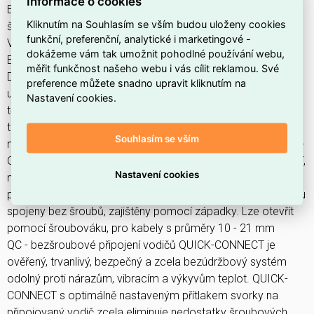
Informace o cookies
Barva součástí: límec červená RAL 3000, vývodka tmavě
Kliknutím na Souhlasím se vším budou uloženy cookies
šedá RAL 7012, pouzdro tmavě šedá RAL 7012
funkční, preferenční, analytické i marketingové -
Výška: 160 mm, Šířka: 71 mm, Hloubka: 78 mm
dokážeme vám tak umožnit pohodlné používání webu,
Bez halogenů: ano
měřit funkčnost našeho webu i vás cílit reklamou. Své
Další technické parametry: tento výrobek neobsahuje olovo
preference můžete snadno upravit kliknutím na
unikátní kabelová vývodka MULTI-GRIP s integrovaným
Nastavení cookies.
těsněním a spolehlivým odlehčením tahu kabelu. Pevnost v
tahu mnohonásobně překračuje hodnoty požadované
Souhlasím se vším
normami IEC 60309, EN 60309 a VDE 0623. Vývodka MULTI-
GRIP s ochranou proti samovolnému povolení vlivem vibrací,
Nastavení cookies
nebo teplotních rozdílů, vhodná i do náročných klimatických
podmínek, odolná prachu a mastnotě. Součásti pouzdra jsou
spojeny bez šroubů, zajištěny pomocí západky. Lze otevřít
pomocí šroubováku, pro kabely s průměry 10 - 21 mm
QC - bezšroubové připojení vodičů QUICK-CONNECT je
ověřený, trvanlivý, bezpečný a zcela bezúdržbový systém
odolný proti nárazům, vibracím a výkyvům teplot. QUICK-
CONNECT s optimálně nastaveným přítlakem svorky na
připojovaný vodič zcela eliminuje nedostatky šroubových