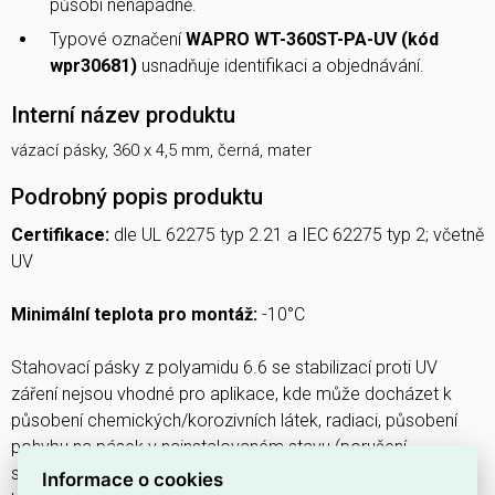
působí nenápadně.
Typové označení
WAPRO WT-360ST-PA-UV (kód
wpr30681)
usnadňuje identifikaci a objednávání.
Interní název produktu
vázací pásky, 360 x 4,5 mm, černá, mater
Podrobný popis produktu
Certifikace:
dle UL 62275 typ 2.21 a IEC 62275 typ 2; včetně
UV
Minimální teplota pro montáž:
-10°C
Stahovací pásky z polyamidu 6.6 se stabilizací proti UV
záření nejsou vhodné pro aplikace, kde může docházet k
působení chemických/korozivních látek, radiaci, působení
pohybu na pásek v nainstalovaném stavu (porušení
statického stavu), aplikace předpokládající přímý styk s
Informace o cookies