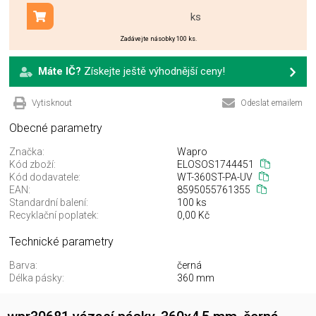
ks
Přidat do košíku
Zadávejte násobky 100 ks.
Máte IČ?
Získejte ještě výhodnější ceny!
Vytisknout
Odeslat emailem
Obecné parametry
Značka:
Wapro
Kód zboží:
ELOSOS1744451
Kód dodavatele:
WT-360ST-PA-UV
EAN:
8595055761355
Standardní balení:
100 ks
Recyklační poplatek:
0,00 Kč
Technické parametry
Barva:
černá
Délka pásky:
360 mm