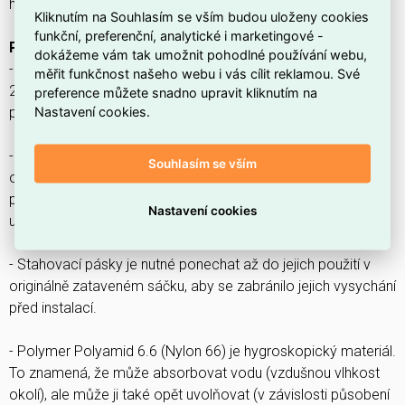
horkým povrchem.
Kliknutím na Souhlasím se vším budou uloženy cookies
funkční, preferenční, analytické i marketingové -
Poznámky ke skladování:
dokážeme vám tak umožnit pohodlné používání webu,
- Doporučená teplota pro skladování stahovacích pásků je
měřit funkčnost našeho webu i vás cílit reklamou. Své
20-23°C při relativní vlhkosti okolí 50% (ne příliš suché
preference můžete snadno upravit kliknutím na
Nastavení cookies.
prostory, mimo dosah zdrojů tepla).
- Stahovací pásky jsou dodávány v uzavřeném (zataveném)
Souhlasím se vším
obalu s vlhkostí materiálu 3-5% pro zachování ideální
pružnosti polyamidu 6.6, která je potřebná pro optimální
Nastavení cookies
utažení smyčky stahovacího pásku do statického stavu.
- Stahovací pásky je nutné ponechat až do jejich použití v
originálně zataveném sáčku, aby se zabránilo jejich vysychání
před instalací.
- Polymer Polyamid 6.6 (Nylon 66) je hygroskopický materiál.
To znamená, že může absorbovat vodu (vzdušnou vlhkost
okolí), ale může ji také opět uvolňovat (v závislosti působení