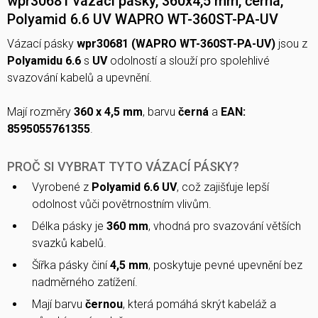
wpr30681 vázací pásky, 360x4,5 mm, černá,
Polyamid 6.6 UV WAPRO WT-360ST-PA-UV
Vázací pásky
wpr30681 (WAPRO WT-360ST-PA-UV)
jsou z
Polyamidu 6.6
s
UV
odolností a slouží pro spolehlivé
svazování kabelů a upevnění.
Mají rozměry
360 x 4,5 mm
, barvu
černá
a
EAN:
8595055761355
.
PROČ SI VYBRAT TYTO VÁZACÍ PÁSKY?
Vyrobené z
Polyamid 6.6 UV
, což zajišťuje lepší
odolnost vůči povětrnostním vlivům.
Délka pásky je
360 mm
, vhodná pro svazování větších
svazků kabelů.
Šířka pásky činí
4,5 mm
, poskytuje pevné upevnění bez
nadměrného zatížení.
Mají barvu
černou
, která pomáhá skrýt kabeláž a