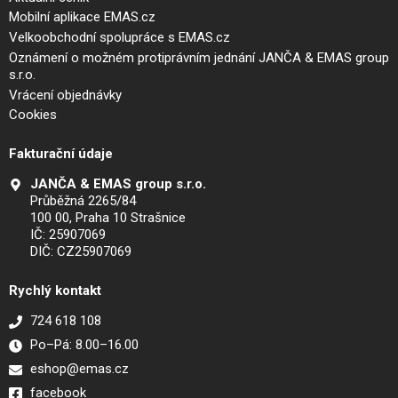
Mobilní aplikace EMAS.cz
Velkoobchodní spolupráce s EMAS.cz
Oznámení o možném protiprávním jednání JANČA & EMAS group
s.r.o.
Vrácení objednávky
Cookies
Fakturační údaje
JANČA & EMAS group s.r.o.
Průběžná 2265/84
100 00, Praha 10 Strašnice
IČ: 25907069
DIČ: CZ25907069
Rychlý kontakt
724 618 108
Po–Pá: 8.00–16.00
eshop@emas.cz
facebook