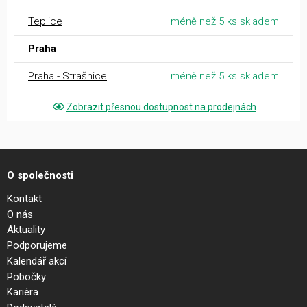
Teplice
méně než 5 ks skladem
Praha
Praha - Strašnice
méně než 5 ks skladem
Zobrazit přesnou dostupnost na prodejnách
O společnosti
Kontakt
O nás
Aktuality
Podporujeme
Kalendář akcí
Pobočky
Kariéra