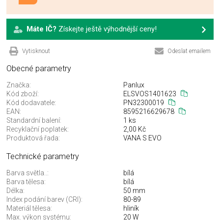
Máte IČ?
Získejte ještě výhodnější ceny!
Vytisknout
Odeslat emailem
Obecné parametry
Značka:
Panlux
Kód zboží:
ELSVOS1401623
Kód dodavatele:
PN32300019
EAN:
8595216629678
Standardní balení:
1 ks
Recyklační poplatek:
2,00 Kč
Produktová řada:
VANA S EVO
Technické parametry
Barva světla..:
bílá
Barva tělesa:
bílá
Délka:
50 mm
Index podání barev (CRI):
80-89
Materiál tělesa:
hliník
Max. výkon systému:
20 W