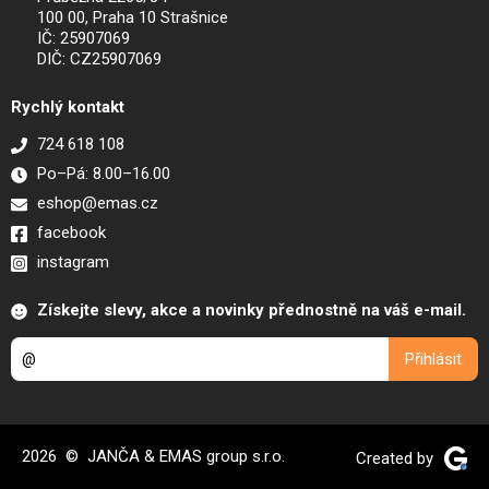
100 00, Praha 10 Strašnice
IČ: 25907069
DIČ: CZ25907069
Rychlý kontakt
724 618 108
Po–Pá: 8.00–16.00
eshop@emas.cz
facebook
instagram
Získejte slevy, akce a novinky přednostně na váš e-mail.
2026 © JANČA & EMAS group s.r.o.
Created by