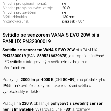
Vhodné pro upínací montáž:
ne
Vhodné pro výkon světel. zdroje:
20 W
Vhodné pro zavěšení:
ne
Výška/hloubka:
130 mm
Vyzařovací úhel.:
paprsek > 80 °
Svítidlo se senzorem VANA S EVO 20W bílá
PANLUX PN32300019
Svítidlo se senzorem VANA S EVO 20W
bílá PANLUX
PN32300019
(EAN:
8595216629678
) je stropní a nástěnné
LED svítidlo s integrovaným světelným zdrojem a
předřadníkem.
Poskytuje
2000 lm
při
4000 K
(CRI
80–89
), má přední kryt s
IP65
, hliníkové těleso, symetrické rozložení světla a
vysokolesklý reflektor.
Pracuje na
230 V
, obsahuje
pohybový a světelný senzor
,
není stmívatelné
, vyzařovací úhel >
80°
a rozměry