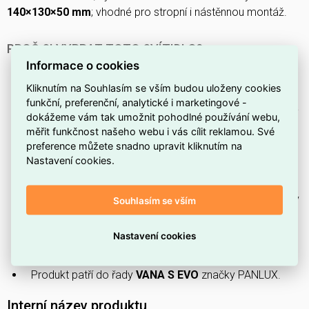
140×130×50 mm
; vhodné pro stropní i nástěnnou montáž.
PROČ SI VYBRAT TOTO SVÍTIDLO?
Informace o cookies
Svítidlo je vybaveno
pohybovým senzorem
, který
automaticky rozsvítí světlo při detekci pohybu.
Kliknutím na Souhlasím se vším budou uloženy cookies
funkční, preferenční, analytické i marketingové -
Přední stupeň krytí
IP65
zajišťuje ochranu proti prachu a
dokážeme vám tak umožnit pohodlné používání webu,
tryskající vodě, vhodné do vlhkých nebo venkovních
měřit funkčnost našeho webu i vás cílit reklamou. Své
prostor.
preference můžete snadno upravit kliknutím na
Nastavení cookies.
Maximální příkon systému je
20 W
, což přispívá k
úspornému provozu.
Svítidlo
není stmívatelné
, proto je určeno pro provoz v
Souhlasím se vším
základním režimu svícení.
Nastavení cookies
Těleso má
bílou
barvu, která se snadno kombinuje s
různými interiéry.
Produkt patří do řady
VANA S EVO
značky PANLUX.
Interní název produktu