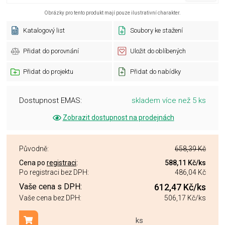
Obrázky pro tento produkt mají pouze ilustrativní charakter.
Katalogový list
Soubory ke stažení
Přidat do porovnání
Uložit do oblíbených
Přidat do projektu
Přidat do nabídky
Dostupnost EMAS:
skladem více než 5 ks
Zobrazit dostupnost na prodejnách
Původně:
658,39 Kč
Cena po
registraci
:
588,11 Kč
/ks
Po registraci bez DPH:
486,04 Kč
Vaše cena s DPH:
612,47 Kč
/ks
Vaše cena bez DPH:
506,17 Kč
/ks
ks
Přidat do košíku