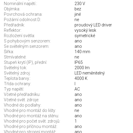
Nominální napětí.:
230 V
Objímka:
bez
Povrchová ochrana:
jiné
Požární odolnost D:
ne
Předřadník:
proudový LED driver
Reflektor:
vysoký lesk
Rozložení světla:
symetrické
S pohybovým senzorem:
ano
Se světelným senzorem:
ano
Šířka:
140 mm
Stmívatelné:
ne
Stupeň krytí (IP), přední:
IP65
Světelný tok:
2000 lm
Světelný zdroj:
LED neměnitelný
Teplota barvy.:
4000 K
Třída ochrany:
I
Typ napětí:
AC
Včetně předřadníku:
ano
Včetně svět. zdroje:
ano
Vhodné do podlahy:
ano
Vhodné pro montáž do lišty:
ne
Vhodné pro montáž na stěnu:
ano
Vhodné pro počet svět. zdrojů:
1
Vhodné pro příčnou montáž:
ano
Vhodné pro stropní montáž:
ano